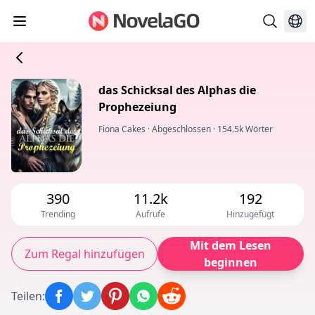
das Schicksal des Alphas die
Prophezeiung
Fiona Cakes
·
Abgeschlossen
·
154.5k Wörter
390
11.2k
192
Trending
Aufrufe
Hinzugefügt
Mit dem Lesen
Zum Regal hinzufügen
beginnen
Teilen
: