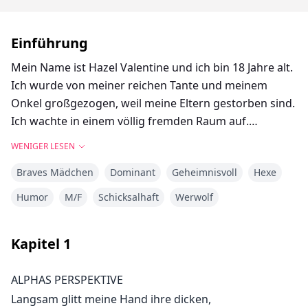
Einführung
Mein Name ist Hazel Valentine und ich bin 18 Jahre alt.
Ich wurde von meiner reichen Tante und meinem
Onkel großgezogen, weil meine Eltern gestorben sind.
Ich wachte in einem völlig fremden Raum auf.
Ohne Zeit zum Nachdenken oder Erkunden hörte ich
WENIGER LESEN
eine Reihe von Schritten und die Stimmen zweier
Braves Mädchen
Dominant
Geheimnisvoll
Hexe
Männer, die miteinander sprachen.
War ich entführt und an den alten Mann verkauft
Humor
M/F
Schicksalhaft
Werwolf
worden?
Ich duckte mich in den Schrank und spähte durch
Kapitel
1
einen Spalt, um die beiden Männer eintreten zu sehen.
Sie waren so attraktiv und nachdem ich ihrem
ALPHAS PERSPEKTIVE
unglaublichen Gespräch zuhörte, vergaß ich sogar die
Langsam glitt meine Hand ihre dicken,
gefährliche Situation, in der ich mich befand.