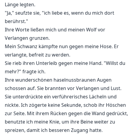
vor acht Monaten von einer wunderschönen Frau
Länge legten.
geträumt habe.
"Ja," seufzte sie, "ich liebe es, wenn du mich dort
Um dem Ganzen noch die Krone aufzusetzen: Wenn
berührst."
ich nicht innerhalb weniger Monate, bis ich 26 werde,
Ihre Worte ließen mich und meinen Wolf vor
eine Gefährtin finde, werde ich mein Rudel nicht mehr
Verlangen grunzen.
führen können.
Mein Schwanz kämpfte nun gegen meine Hose. Er
Ich werde verrückt.
verlangte, befreit zu werden.
Sie rieb ihren Unterleib gegen meine Hand. "Willst du
mehr?" fragte ich.
Ihre wunderschönen haselnussbraunen Augen
schossen auf. Sie brannten vor Verlangen und Lust.
Sie unterdrückte ein verführerisches Lächeln und
nickte. Ich zögerte keine Sekunde, schob ihr Höschen
zur Seite. Mit ihrem Rücken gegen die Wand gedrückt,
benutzte ich meine Knie, um ihre Beine weiter zu
spreizen, damit ich besseren Zugang hatte.