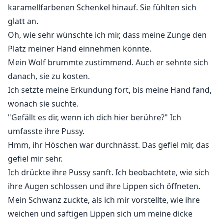
karamellfarbenen Schenkel hinauf. Sie fühlten sich
„Magst du es, wenn ich dich hier berühre?“ Ich legte
glatt an.
meine Hand auf ihre Pussy.
Oh, wie sehr wünschte ich mir, dass meine Zunge den
„Ja,“ seufzte sie, „ich liebe es, wenn du mich dort
Platz meiner Hand einnehmen könnte.
berührst.“
Mein Wolf brummte zustimmend. Auch er sehnte sich
Ich fügte einen weiteren Finger hinzu und pumpte
danach, sie zu kosten.
schneller.
Ich setzte meine Erkundung fort, bis meine Hand fand,
„Oh Gott, hör nicht auf - ohhhh!“ Sie schrie auf.
wonach sie suchte.
"Gefällt es dir, wenn ich dich hier berühre?" Ich
Mein Name ist Zander Knight und ich bin 25 Jahre alt.
umfasste ihre Pussy.
Ich bin der Alpha des größten Rudels der Welt und
Hmm, ihr Höschen war durchnässt. Das gefiel mir, das
mein Wolf heißt Dämonenwolf.
gefiel mir sehr.
In letzter Zeit bin ich von all den Problemen, die Hexen
Ich drückte ihre Pussy sanft. Ich beobachtete, wie sich
und Abtrünnige verursachen, ausgebrannt. Aber ich
bin gut darin, mit ihnen umzugehen, also ist das nicht
ihre Augen schlossen und ihre Lippen sich öffneten.
das, was mich am meisten stört.
Mein Schwanz zuckte, als ich mir vorstellte, wie ihre
Ich kann mit anderen Frauen nicht kommen, seit ich
weichen und saftigen Lippen sich um meine dicke