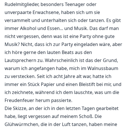
Eines Nachts, aus heiterem Himmel, küsst mich Jordan,
Rudelmitglieder, besonders Teenager oder
und alles ändert sich. Ich finde mich in den Armen
unverpaarte Erwachsene, haben sich um sie
meines Peinigers wieder und verliebe mich in ihn. So
versammelt und unterhalten sich oder tanzen. Es gibt
naiv, so töricht. Gerade als ich denke, dass ich ein
immer Alkohol und Essen... und Musik. Das darf man
glückliches Ende haben werde, holt mich die Realität
nicht vergessen, denn was ist eine Party ohne gute
ein. In derselben Nacht, in der ich mich in den Armen
Musik? Nicht, dass ich zur Party eingeladen wäre, aber
meines Gefährten Jordan befinde, werde ich wegen
ich höre gerne den lauten Beats aus den
eines Verrats, den ich nicht verhindern konnte,
Lautsprechern zu. Wahrscheinlich ist das der Grund,
abgelehnt. Als Strafe wurde ich auf die schlimmste
warum ich angefangen habe, mich im Walnussbaum
Weise verstoßen und zum Außenseiter gemacht.
zu verstecken. Seit ich acht Jahre alt war, hatte ich
immer ein Stück Papier und einen Bleistift bei mir, und
Während die Kälte in mich eindringt, träume ich von
ich zeichnete, während ich dem lauschte, was um die
einem weißen Wolf—meinem weißen Wolf. Er ist
Freudenfeuer herum passierte.
immer in meinen Gedanken erschienen, wenn ich ihn
am meisten brauchte, und seine Anwesenheit hat mich
Die Skizze, an der ich in den letzten Tagen gearbeitet
stets getröstet.
habe, liegt vergessen auf meinem Schoß. Die
Ist dies das Ende meiner Geschichte? Ich habe die
Glühwürmchen, die in der Luft tanzen, haben meine