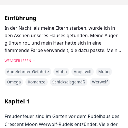
Einführung
In der Nacht, als meine Eltern starben, wurde ich in
den Aschen unseres Hauses gefunden. Meine Augen
glühten rot, und mein Haar hatte sich in eine
flammende Farbe verwandelt, die dazu passte. Mein
Rudel stieß mich aus und machte mich für den Tod
WENIGER LESEN
meiner geliebten Eltern verantwortlich.
Abgelehnter Gefährte
Alpha
Angstvoll
Mutig
Jahrelang wurde ich wie eine Sklavin behandelt,
Omega
Romanze
Schicksalsgemäß
Werwolf
unterernährt, gemobbt und misshandelt. Der Sohn
des Alphas, Jordan, und meine Cousine Ruth waren die
Kapitel
1
schlimmsten Täter. Doch ich hielt durch, während ich
meine Flucht plante. Wenn ich neunzehn werde, bin
Freudenfeuer sind im Garten vor dem Rudelhaus des
ich hier weg. Oder so dachte ich.
Crescent Moon Werwolf-Rudels entzündet. Viele der