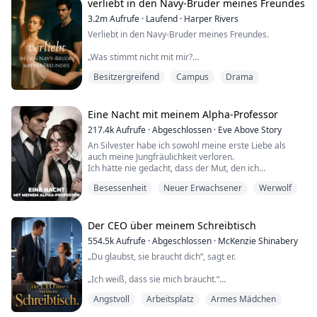
verliebt in den Navy-Bruder meines Freundes
3.2m
Aufrufe
·
Laufend
·
Harper Rivers
Verliebt in den Navy-Bruder meines Freundes.
„Was stimmt nicht mit mir?
Besitzergreifend
Campus
Drama
Warum fühle ich mich in seiner Nähe, als wäre meine
Haut zu eng, als würde ich einen Pullover tragen, der
zwei Nummern zu klein ist?
Eine Nacht mit meinem Alpha-Professor
Es ist nur die Neuheit, sage ich mir fest.
217.4k
Aufrufe
·
Abgeschlossen
·
Eve Above Story
An Silvester habe ich sowohl meine erste Liebe als
Nur die Unvertrautheit von jemand Neuem in einem
auch meine Jungfräulichkeit verloren.
Raum, der immer sicher war.
Ich hätte nie gedacht, dass der Mut, den ich
aufbrachte, um diese sexy Dessous anzuziehen...
Ich werde mich daran gewöhnen.
Besessenheit
Neuer Erwachsener
Werwolf
schließlich von meinem Professor zunichte gemacht
würde.
Ich muss.
Als Audreys Freund auf der größten College-Party
Der CEO über meinem Schreibtisch
Er ist der Bruder meines Freundes.
fremdging,
554.5k
Aufrufe
·
Abgeschlossen
·
McKenzie Shinabery
nannte er sie vor allen eine langweilige Streberin.
Das ist Tylers Familie.
„Du glaubst, sie braucht dich“, sagt er.
Sie war am Boden zerstört und betrunken. Dann hatte
sie einen One-Night-Stand mit einem heißen Fremden.
Ich werde nicht zulassen, dass ein kalter Blick das
„Ich weiß, dass sie mich braucht.“
Am nächsten Morgen war sie schockiert, als sie
zunichte macht.
herausfand, dass der neue Professor der Mann von
Angstvoll
Arbeitsplatz
Armes Mädchen
„Und was, wenn sie diese Art von Schutz nicht will?“
letzter Nacht war.
**
Sie senkte den Kopf und wollte am liebsten im Boden