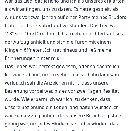
war das Lied, das Jericho und ich als unseres erklärten,
Nerven ging. Aber als er neben der kleinen Schwester
als wir anfingen, uns zu daten. Es hatte gespielt, als
seines besten Freundes aufwacht - die dann schreiend
wir uns vor zwei Jahren auf einer Party meines Bruders
aus seinem Penthouse rennt - kann er nicht anders,
als Katerina nicht mehr als das Teenager-Mädchen zu
trafen und uns sofort gut verstanden. Das Lied war
sehen, das er vor fünf Jahren kennengelernt hat. Er
"18" von One Direction. Ich atmete erleichtert auf, als
erkennt, dass sie auf ihre eigene Weise einzigartig ist.
der Aufzug anhielt und sich die Türen mit einem
Klingeln öffneten. Ich trat hinaus und ließ meine
Als ein kleiner Unfall - buchstäblich - sie wieder
Erinnerungen hinter mir.
zusammenbringt, können sie nicht anders, als zu
Das Leben war perfekt gewesen, oder so dachte ich.
bemerken, dass sie das Beste und das Schlechteste in
Ich war zu blind, um zu sehen, dass ich ihn langsam
einander hervorbringen. Katerina erkennt, dass diese
verlor. Ich sah die Anzeichen nicht, dass unsere
ganze Situation aus einem einzigen Grund begonnen
Beziehung vorbei war, bis es vor zwei Tagen Realität
hat: Es begann alles mit einem One-Night-Stand mit
wurde. Wie erbärmlich war ich, zu denken, dass
dem besten Freund ihres Bruders und CEO, und jetzt
unsere Beziehung ein Leben lang halten würde? Ich
erwartet sie sein Kind.
war zu naiv zu glauben, dass unsere Beziehung stark
genug war, um jedes Hindernis zu überwinden, das