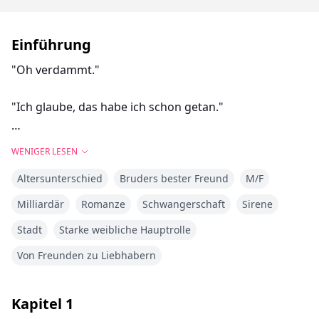
Einführung
"Oh verdammt."
"Ich glaube, das habe ich schon getan."
WENIGER LESEN
"Das Letzte, was ich erwartet hatte, war, nach einer
Altersunterschied
Bruders bester Freund
M/F
Trennung neben dem besten Freund meines Bruders
aufzuwachen."
Milliardär
Romanze
Schwangerschaft
Sirene
Stadt
Starke weibliche Hauptrolle
Wenn es eine Sache gab, bei der sich Katerina
Montgomery hundertprozentig sicher war, dann war
Von Freunden zu Liebhabern
es, dass sie ihre Jungfräulichkeit für ihren Freund
Jericho, mit dem sie seit zwei Jahren zusammen war,
Kapitel
1
aufbewahren wollte. Aber als Jericho sie am Abend