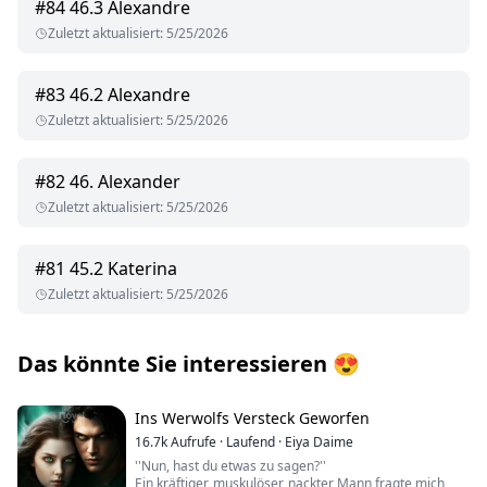
#
84
46.3 Alexandre
Zuletzt aktualisiert
:
5/25/2026
#
83
46.2 Alexandre
Zuletzt aktualisiert
:
5/25/2026
#
82
46. Alexander
Zuletzt aktualisiert
:
5/25/2026
#
81
45.2 Katerina
Zuletzt aktualisiert
:
5/25/2026
Das könnte Sie interessieren
😍
Ins Werwolfs Versteck Geworfen
16.7k
Aufrufe
·
Laufend
·
Eiya Daime
''Nun, hast du etwas zu sagen?''
Ein kräftiger, muskulöser, nackter Mann fragte mich,