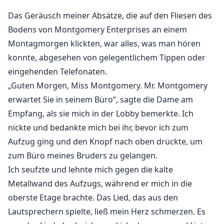
ihres Jahrestages verlässt, tut sie das Einzige, was ihr
Das Geräusch meiner Absätze, die auf den Fliesen des
einfällt: Sie geht in den Club, den ihr
Bodens von Montgomery Enterprises an einem
milliardenschwerer Vater besitzt, und betrinkt sich
Montagmorgen klickten, war alles, was man hören
hemmungslos, bevor sie mit einem Fremden nach
konnte, abgesehen von gelegentlichem Tippen oder
Hause geht.
eingehenden Telefonaten.
Als sie am nächsten Morgen beschämt aufwacht und
„Guten Morgen, Miss Montgomery. Mr. Montgomery
feststellt, dass sie ihre Jungfräulichkeit verloren hat,
erwartet Sie in seinem Büro“, sagte die Dame am
rollt sie aus dem Bett und sieht, dass sie sie nicht an
Empfang, als sie mich in der Lobby bemerkte. Ich
irgendjemanden verloren hat; sie hat sie an einen der
nickte und bedankte mich bei ihr, bevor ich zum
besten Freunde ihres älteren Bruders, Alexander
Aufzug ging und den Knopf nach oben drückte, um
Storm, verloren.
zum Büro meines Bruders zu gelangen.
Ich seufzte und lehnte mich gegen die kalte
Wenn es etwas gab, bei dem sich Alexander Storm
Metallwand des Aufzugs, während er mich in die
sicher war, dann war es, dass er sich mit 27 Jahren
oberste Etage brachte. Das Lied, das aus den
nicht niederlassen wollte, nur damit seine Mutter ihm
Lautsprechern spielte, ließ mein Herz schmerzen. Es
nicht mehr wegen seines Single-Daseins auf die