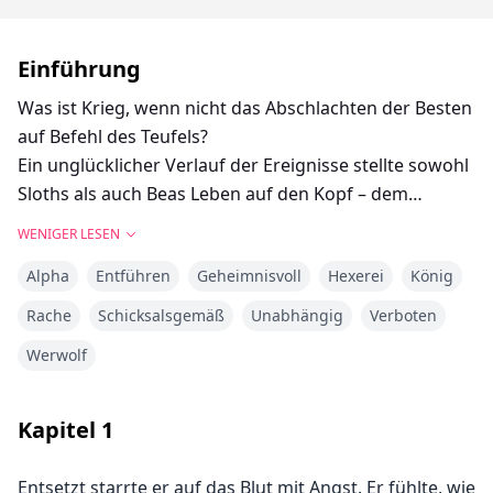
Einführung
Was ist Krieg, wenn nicht das Abschlachten der Besten
auf Befehl des Teufels?
Ein unglücklicher Verlauf der Ereignisse stellte sowohl
Sloths als auch Beas Leben auf den Kopf – dem
Schicksal ausgeliefert, in Blut geschrieben.
WENIGER LESEN
Für die apokalyptischen Schlachten schickte die
Alpha
Entführen
Geheimnisvoll
Hexerei
König
Rebellion den dunklen Engel, der ein Geheimnis
enthüllte, das besser im Verborgenen geblieben wäre.
Rache
Schicksalsgemäß
Unabhängig
Verboten
Die Prinzessin war verflucht.
Werwolf
『Der Buchauszug:』
„Wohin ich auch ging, ich wurde von einem Schatten
Kapitel
1
verfolgt. Ich wusste, dass die Zeit nahe war, konnte es
aber nicht akzeptieren. Ich wagte es nicht, das Wesen
Entsetzt starrte er auf das Blut mit Angst. Er fühlte, wie