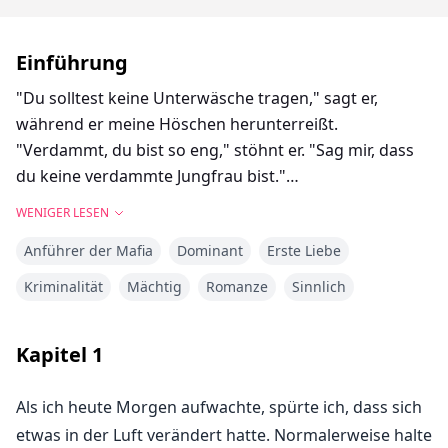
Einführung
"Du solltest keine Unterwäsche tragen," sagt er,
während er meine Höschen herunterreißt.
"Verdammt, du bist so eng," stöhnt er. "Sag mir, dass
du keine verdammte Jungfrau bist."
"Ich bin keine verdammte Jungfrau," knurre ich und
WENIGER LESEN
wölbe meinen Rücken. "Bitte. Bring mich zum
Anführer der Mafia
Dominant
Erste Liebe
Kommen."
"Leg dich aufs Bett," befiehlt er.
Kriminalität
Mächtig
Romanze
Sinnlich
Meine Gehorsamkeit ist schnell, ich brauche ihn so
sehr, dass ich alles tun werde, was er sagt.
Kapitel
1
"Leg deine Hände über den Kopf. Halte dich am
Kopfteil fest."
Als ich heute Morgen aufwachte, spürte ich, dass sich
Oh mein Gott. Ich greife nach oben und halte mich am
etwas in der Luft verändert hatte. Normalerweise halte
Kopfteil fest, wie er es angewiesen hat, und Julian