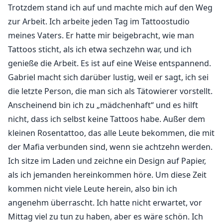
heimlich in sie verliebt war, aber Julian flehte sie an,
Trotzdem stand ich auf und machte mich auf den Weg
zurückzukommen, und erklärte seine Bereitschaft,
zur Arbeit. Ich arbeite jeden Tag im Tattoostudio
alles für sie aufzugeben.
meines Vaters. Er hatte mir beigebracht, wie man
Tattoos sticht, als ich etwa sechzehn war, und ich
Wie soll sie sich zwischen Julian und ihrem besten
genieße die Arbeit. Es ist auf eine Weise entspannend.
Freund entscheiden?
Gabriel macht sich darüber lustig, weil er sagt, ich sei
die letzte Person, die man sich als Tätowierer vorstellt.
Anscheinend bin ich zu „mädchenhaft“ und es hilft
nicht, dass ich selbst keine Tattoos habe. Außer dem
kleinen Rosentattoo, das alle Leute bekommen, die mit
der Mafia verbunden sind, wenn sie achtzehn werden.
Ich sitze im Laden und zeichne ein Design auf Papier,
als ich jemanden hereinkommen höre. Um diese Zeit
kommen nicht viele Leute herein, also bin ich
angenehm überrascht. Ich hatte nicht erwartet, vor
Mittag viel zu tun zu haben, aber es wäre schön. Ich