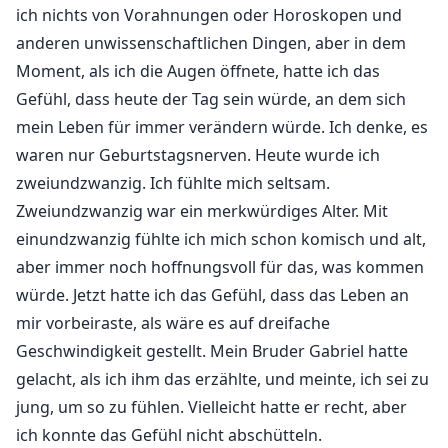
macht kurzen Prozess, indem er seine verlassene
ich nichts von Vorahnungen oder Horoskopen und
Krawatte nimmt und meine Handgelenke daran
anderen unwissenschaftlichen Dingen, aber in dem
fesselt.
Moment, als ich die Augen öffnete, hatte ich das
"Bring mich zum Kommen," flüstere ich.
Gefühl, dass heute der Tag sein würde, an dem sich
mein Leben für immer verändern würde. Ich denke, es
Ginevra Espocito wurde in eine niedere Mafiafamilie
waren nur Geburtstagsnerven. Heute wurde ich
hineingeboren, aber das Schicksal führte dazu, dass
zweiundzwanzig. Ich fühlte mich seltsam.
sie eine Nacht mit Julian Rivera verbrachte, dem
Zweiundzwanzig war ein merkwürdiges Alter. Mit
mächtigen, dominanten Oberhaupt einer
einundzwanzig fühlte ich mich schon komisch und alt,
hochrangigen Mafia.
aber immer noch hoffnungsvoll für das, was kommen
Ihre langjährige geheime Liebe scheint ein gutes Ende
würde. Jetzt hatte ich das Gefühl, dass das Leben an
zu nehmen. Sie verliebten sich ineinander und
mir vorbeiraste, als wäre es auf dreifache
hinterließen überall Spuren ihrer Liebe.
Geschwindigkeit gestellt. Mein Bruder Gabriel hatte
Doch das Schicksal scheint einen weiteren Streich zu
spielen: Sie ist schwanger, nur um herauszufinden,
gelacht, als ich ihm das erzählte, und meinte, ich sei zu
dass Julian mit einer anderen Frau verlobt ist.
jung, um so zu fühlen. Vielleicht hatte er recht, aber
Sie weinte und umarmte ihren besten Freund, der
ich konnte das Gefühl nicht abschütteln.