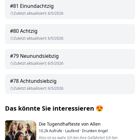
#
81
Einundachtzig
Zuletzt aktualisiert
:
6/5/2026
#
80
Achtzig
Zuletzt aktualisiert
:
6/5/2026
#
79
Neunundsiebzig
Zuletzt aktualisiert
:
6/5/2026
#
78
Achtundsiebzig
Zuletzt aktualisiert
:
6/5/2026
Das könnte Sie interessieren
😍
Die Tugendhafteste von Allen
10.2k
Aufrufe
·
Laufend
·
Drunken Angel
Also ist es wahr. Ich bin ihre Gefährtin! Ich bin