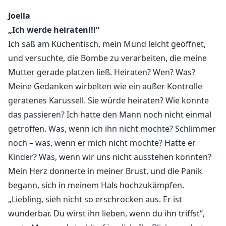
seine Schultern und schob ihn leicht zurück.
Joella
„Ich werde heiraten!!!“
Seine Augen verhärteten sich sofort, als er grob
Ich saß am Küchentisch, mein Mund leicht geöffnet,
meinen Nacken packte und mich gegen die Wand
und versuchte, die Bombe zu verarbeiten, die meine
schleuderte – diesmal drückte sich sein Körper gegen
Mutter gerade platzen ließ. Heiraten? Wen? Was?
meinen.
Meine Gedanken wirbelten wie ein außer Kontrolle
„Du gehst, wenn ich es sage“, sagte er, während seine
geratenes Karussell. Sie würde heiraten? Wie konnte
andere Hand in mein Haar glitt und es sanft griff.
das passieren? Ich hatte den Mann noch nicht einmal
getroffen. Was, wenn ich ihn nicht mochte? Schlimmer
„Dachtest du wirklich, nur weil unsere Eltern heiraten,
noch – was, wenn er mich nicht mochte? Hatte er
würde sich für dich etwas ändern?“
Kinder? Was, wenn wir uns nicht ausstehen konnten?
Mein Herz donnerte in meiner Brust, und die Panik
Joella Stevens ist eine sehr gute Schülerin und Junior in
begann, sich in meinem Hals hochzukämpfen.
der High School. Sie ist sehr süß und spricht leise. Ihre
„Liebling, sieh nicht so erschrocken aus. Er ist
Mutter hat schon eine Weile gedatet, aber sie hat nie
wunderbar. Du wirst ihn lieben, wenn du ihn triffst“,
jemanden nach Hause gebracht, um ihn vorzustellen.