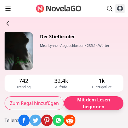
Der Stiefbruder
Miss Lynne
·
Abgeschlossen
·
235.1k Wörter
742
32.4k
1k
Trending
Aufrufe
Hinzugefügt
Mit dem Lesen
Zum Regal hinzufügen
beginnen
Teilen
: