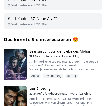
Zuletzt aktualisiert
:
2/6/2026
#
111
Kapitel 67: Neue Ära II
Zuletzt aktualisiert
:
2/6/2026
Das könnte Sie interessieren
😍
Beansprucht von der Liebe des Alphas
731.9k
Aufrufe
·
Abgeschlossen
·
Riley
Ich bin Tori, eine sogenannte „Mörderin“, die gerade
aus dem Gefängnis entlassen wurde.
Vor vier Jahren verwandelte mich Fionas minutiös
geplante Verschwörung von einer gewöhnlichen
Alpha
Bestimmung
Betrug
Omega in eine Gefangene, die unter der Last einer
Mordanklage zusammenbrach.
Vier Jahre später kehre ich in eine Welt zurück, die sich
bis zur Unkenntlichkeit verändert hat.
Lias Erlösung
Meine beste Freundin Fiona, die auch meine
37.3k
Aufrufe
·
Abgeschlossen
·
Veronica White
Stiefschwester ist, ist in den Augen meiner Mutter zur
Amelia ist eine verwaiste Gestaltwandlerin, die
perfekten Tochter avanciert. Und mein Ex-Freund Ethan
gezwungen war, von einem harten, kalten Alpha
steht kurz davor, mit ihr eine aufsehenerregende