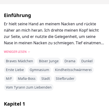
Einführung
Er hielt seine Hand an meinem Nacken und rückte
näher an mich heran. Ich drehte meinen Kopf leicht
zur Seite, und er nutzte die Gelegenheit, um seine
Nase in meinen Nacken zu schmiegen. Tief einatmend
glitt seine Hand von meiner Kehle und legte sich um
WENIGER LESEN
meine Taille.
Braves Mädchen
Böser Junge
Drama
Dunkel
Was? Ich war verwirrt und hatte Angst.
Erste Liebe
Gymnasium
Kindheitsschwärmerei
M/F
Mafia-Boss
Stadt
Stiefbruder
„Du riechst immer so gut“, sagte er.
Vom Tyrann zum Liebenden
Plötzlich läutete die Schulglocke.
Kapitel
1
„Ich-ich muss zum Unterricht“, flüsterte ich, berührte