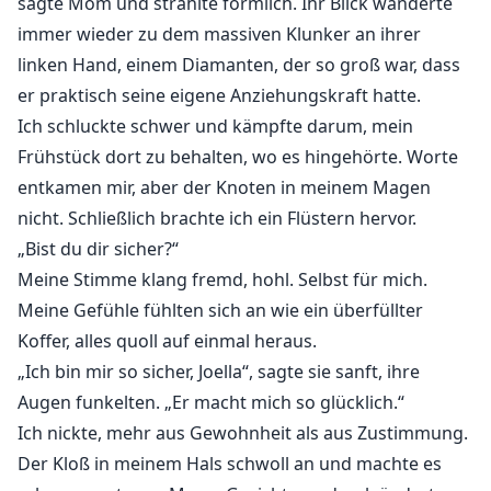
sagte Mom und strahlte förmlich. Ihr Blick wanderte
Bis ein Mann die große Frage stellt.
immer wieder zu dem massiven Klunker an ihrer
Joella hat Mühe, ruhig zu bleiben, als sie erfährt, dass
linken Hand, einem Diamanten, der so groß war, dass
der neue Verlobte ihrer Mutter der Vater ihres
langjährigen Peinigers Haden Cooper ist.
er praktisch seine eigene Anziehungskraft hatte.
Haden Cooper ist Senior und Kapitän des
Ich schluckte schwer und kämpfte darum, mein
Footballteams. Er ist sehr gutaussehend und
Frühstück dort zu behalten, wo es hingehörte. Worte
charmant, aber es gibt eine dunkle/kontrollierende
entkamen mir, aber der Knoten in meinem Magen
Seite an ihm und eine verborgene Familiengeschichte,
nicht. Schließlich brachte ich ein Flüstern hervor.
von der Joella noch nichts weiß. Joella versucht, ihm
„Bist du dir sicher?“
aus dem Weg zu gehen, aber sie scheint nicht aus
Meine Stimme klang fremd, hohl. Selbst für mich.
seinem Griff zu entkommen. Die Dinge werden nur
Meine Gefühle fühlten sich an wie ein überfüllter
noch intensiver, als Joella und ihre Mutter zu Haden
Koffer, alles quoll auf einmal heraus.
und seinem Vater ziehen.
„Ich bin mir so sicher, Joella“, sagte sie sanft, ihre
Augen funkelten. „Er macht mich so glücklich.“
Ich nickte, mehr aus Gewohnheit als aus Zustimmung.
Der Kloß in meinem Hals schwoll an und machte es