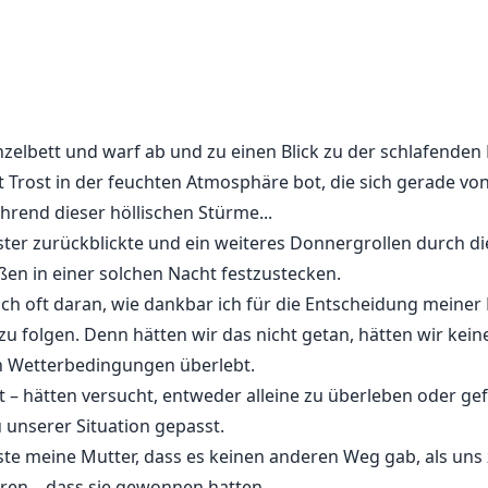
eundin Erin zurückkehren könnte, um für den Rest ihrer Jah
 und ihren unerbittlichen Gesetzen beherrscht wird, bemüht 
 bleiben, in der Hoffnung auf ein Stück Normalität und fa
zelbett und warf ab und zu einen Blick zu der schlafenden 
de Geschichte von Hingabe, Überleben und dem Unbekannten
ntscheidung sie ins Verderben führen könnte. Entdecken Si
Trost in der feuchten Atmosphäre bot, die sich gerade vo
dieser spannenden Erzählung, die an jeder Ecke Überrasch
hrend dieser höllischen Stürme...
ter zurückblickte und ein weiteres Donnergrollen durch die
en in einer solchen Nacht festzustecken.
mich oft daran, wie dankbar ich für die Entscheidung meiner
u folgen. Denn hätten wir das nicht getan, hätten wir keine
n Wetterbedingungen überlebt.
et – hätten versucht, entweder alleine zu überleben oder ge
 unserer Situation gepasst.
ste meine Mutter, dass es keinen anderen Weg gab, als uns
ren... dass sie gewonnen hatten.