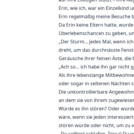
Erin, wie ich, war ein Einzelkind
Erin regelmäßig meine Besuche b
Da Erin keine Eltern hatte, wurd
Überlebenschancen zu geben, un
„Der Sturm... jedes Mal, wenn ic
dreht, um das durchnässte Fenst
Geräusche ihrer feinen Äste, die 
„Ach so... ich habe ihn gar nicht 
Als ihre lebenslange Mitbewohneri
oder sogar in seltenen Nächten s
Die unkontrollierbare Angewohnh
an dem sie von ihrem zugewies
Würde es ihn stören? Oder würde e
wäre, wenn sie jeden interessier
stören würde oder nicht, um zu ve
„Du solltest schlafen, Tessa! Du