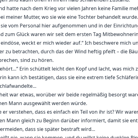
 und hatte nach dem Krieg vor vielen Jahren keine Familie me
ei meiner Mutter, wo sie wie eine Tochter behandelt wurde
e sie vom Personal hier aufgenommen und in der Einrichtu
d zum Glück waren wir seit dem ersten Tag Mitbewohneri
h eindöse, weckt er mich wieder auf.“ Ich beschwere mich u
er zu betrachten, durch das der Wind heftig pfeift – die 
brechen, sind zu hören.
gehört...“ Erin schüttelt leicht den Kopf und lacht, was mich
n kann ich bestätigen, dass sie eine extrem tiefe Schläferin
chlafwandelte...
eit war etwas, worüber wir beide regelmäßig besorgt war
enen Mann ausgewählt werden würde.
r verstehen, dass es einfach ein Teil von ihr ist? Wir ware
ten Mann gleich zu Beginn darüber informiert, damit sie en
rmeiden, dass sie später bestraft wird...
 weißt nie, wann sie kommen, und du willst keine dunklen R