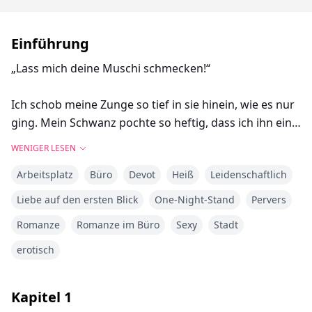
Einführung
„Lass mich deine Muschi schmecken!“
Ich schob meine Zunge so tief in sie hinein, wie es nur
ging. Mein Schwanz pochte so heftig, dass ich ihn ein
paar Mal streicheln musste, um ihn zu beruhigen. Ich
WENIGER LESEN
leckte ihre süße Muschi, bis sie zu zittern begann. Ich
Arbeitsplatz
Büro
Devot
Heiß
Leidenschaftlich
leckte und knabberte an ihr, während ich ihren Kitzler
zwischen meinen Fingern reizte.
Liebe auf den ersten Blick
One-Night-Stand
Pervers
Romanze
Romanze im Büro
Sexy
Stadt
Tia hatte keine Ahnung, dass ihr One-Night-Stand
erotisch
mehr sein würde, als sie verkraften konnte.
Kapitel
1
Als sie bei ihrem neuen Job dem gleichen Mann