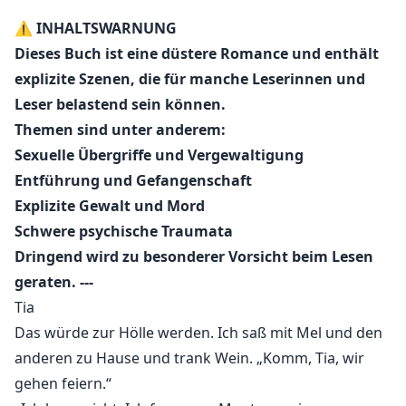
gegenübersteht, der sich als niemand Geringeres als
⚠️ INHALTSWARNUNG
ihr Chef Dominic entpuppt, gerät ihre Welt ins
Dieses Buch ist eine düstere Romance und enthält
Wanken. Er will sie und will, dass sie sich ihm
explizite Szenen, die für manche Leserinnen und
unterwirft. Ihr Arbeitsleben steht auf dem Spiel, als sie
Leser belastend sein können.
sich weigert nachzugeben, und er kein Nein
Themen sind unter anderem:
akzeptiert. Die plötzliche Schwangerschaft und das
Verschwinden einer Ex-Freundin sorgen für Schock
Sexuelle Übergriffe und Vergewaltigung
und bringen ihre Beziehung zum Stillstand. Als Tia
Entführung und Gefangenschaft
eines Nachts verschwindet und traumatisiert
Explizite Gewalt und Mord
zurückkehrt, bleibt Dominic ohne Antworten und ist
Schwere psychische Traumata
unglücklich.
Dringend wird zu besonderer Vorsicht beim Lesen
geraten. ---
Tia weigert sich, aufzugeben und den Mann, den sie
Tia
will, loszulassen. Sie wird alles tun, um sicherzustellen,
Das würde zur Hölle werden. Ich saß mit Mel und den
dass sie ihn behält. Sie wird die Person finden, die ihr
anderen zu Hause und trank Wein. „Komm, Tia, wir
wehgetan hat, und sie zur Rechenschaft ziehen.
gehen feiern.“