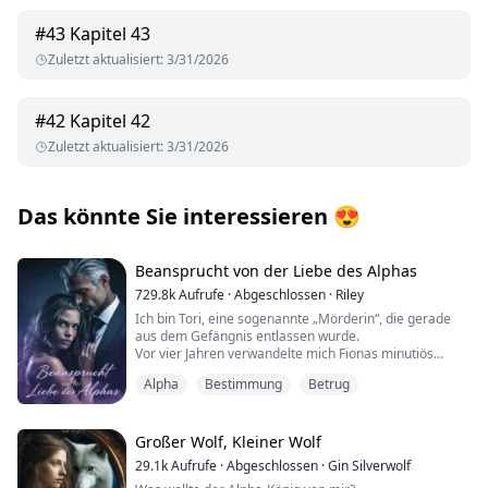
#
43
Kapitel 43
Zuletzt aktualisiert
:
3/31/2026
#
42
Kapitel 42
Zuletzt aktualisiert
:
3/31/2026
Das könnte Sie interessieren
😍
Beansprucht von der Liebe des Alphas
729.8k
Aufrufe
·
Abgeschlossen
·
Riley
Ich bin Tori, eine sogenannte „Mörderin“, die gerade
aus dem Gefängnis entlassen wurde.
Vor vier Jahren verwandelte mich Fionas minutiös
geplante Verschwörung von einer gewöhnlichen
Alpha
Bestimmung
Betrug
Omega in eine Gefangene, die unter der Last einer
Mordanklage zusammenbrach.
Vier Jahre später kehre ich in eine Welt zurück, die sich
bis zur Unkenntlichkeit verändert hat.
Großer Wolf, Kleiner Wolf
Meine beste Freundin Fiona, die auch meine
29.1k
Aufrufe
·
Abgeschlossen
·
Gin Silverwolf
Stiefschwester ist, ist in den Augen meiner Mutter zur