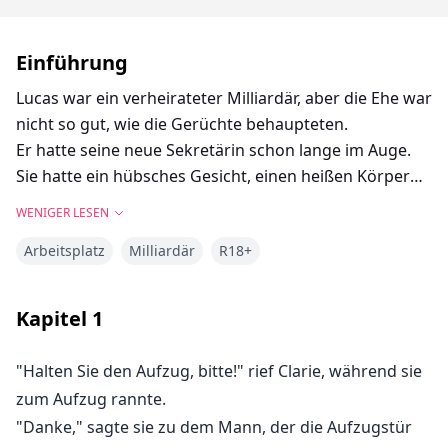
Einführung
Lucas war ein verheirateter Milliardär, aber die Ehe war
nicht so gut, wie die Gerüchte behaupteten.
Er hatte seine neue Sekretärin schon lange im Auge.
Sie hatte ein hübsches Gesicht, einen heißen Körper
und ein gepflegtes Auftreten.
WENIGER LESEN
„Nennen Sie Ihr Anliegen, junge Dame. Denken Sie
Arbeitsplatz
Milliardär
R18+
nicht daran, in meinem Bett zu landen. Sonst setze ich
Sie vor die Tür.“
Clarie war schockiert, als sie diese arroganten Worte
Kapitel
1
hörte.
Doch dann geschahen unaussprechliche Dinge.
"Halten Sie den Aufzug, bitte!" rief Clarie, während sie
Ihr Chef schlief mit ihr.
zum Aufzug rannte.
„Ich will keinen Sex mit einer bewusstlosen Person.
"Danke," sagte sie zu dem Mann, der die Aufzugstür
Jetzt bist du wach. Darf ich dich jetzt ficken?“