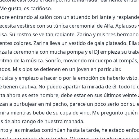
Me gusta, es cariñoso.
dre entrando al salón con un atuendo brillante y respland
esita vestirse con su túnica ceremonial de Alfa. Aplausos 
sa. Su rostro se ve tan radiante. Zarina y mis tres hermanos
entes colores. Zarina lleva un vestido de gala plateado. Ell
za la ceremonia con mucha pompa y el DJ empieza su traba
itmo de la música. Sonrío, moviendo mi cuerpo al compás, m
dos. Mis ojos se detienen en un joven en particular.
úsica y empiezo a hacerlo por la emoción de haberlo visto
 tienen cautiva. No puedo apartar la mirada de él, todo lo 
ta ahora es este hombre, debe estar en sus últimos veinte 
an a burbujear en mi pecho, parece un poco serio por su 
 mira mientras bebe de su copa de vino. Me pregunto quién 
os de alto rango de nuestra manada.
o y las miradas continúan hasta la tarde, he estado enfoca
e en la ceremonia de mi padre. Observo a mi padre esperan