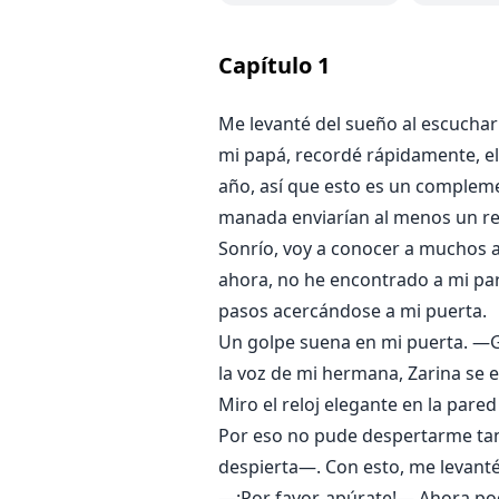
su naturaleza peligrosa, a pesar
Capítulo
1
Graciella y Romeo notan una fuert
Me levanté del sueño al escuchar
¿Se quedará Graciella y redimir
mi papá, recordé rápidamente, el
año, así que esto es un compleme
manada enviarían al menos un rep
Sonrío, voy a conocer a muchos 
ahora, no he encontrado a mi pare
pasos acercándose a mi puerta.
Un golpe suena en mi puerta. —Gr
la voz de mi hermana, Zarina se 
Miro el reloj elegante en la pare
Por eso no pude despertarme ta
despierta—. Con esto, me levanté
—¡Por favor, apúrate!— Ahora po