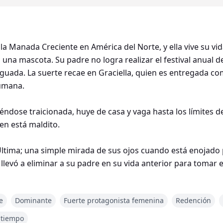
de la Manada Creciente en América del Norte, y ella vive su v
 una mascota. Su padre no logra realizar el festival anual de
iguada. La suerte recae en Graciella, quien es entregada como
humana.
ntiéndose traicionada, huye de casa y vaga hasta los límite
ien está maldito.
ltima; una simple mirada de sus ojos cuando está enojado 
levó a eliminar a su padre en su vida anterior para tomar 
o maldijo, convirtiéndolo en un lobo Ultima al reencarnarse.
e
Dominante
Fuerte protagonista femenina
Redención
 a ser un hombre lobo normal sería el amor verdadero de un
a que todas las mujeres huyen de él y no puede vivir en l
l tiempo