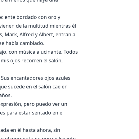
eciente bordado con oro y
vienen de la multitud mientras él
, Mark, Alfred y Albert, entran al
a se había cambiado.
jo, con música alucinante. Todos
is ojos recorren el salón,
. Sus encantadores ojos azules
que sucede en el salón cae en
años.
expresión, pero puedo ver un
es para estar sentado en el
da en él hasta ahora, sin
do el momento en que se levante