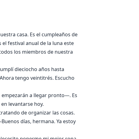
e.
nuestra casa. Es el cumpleaños de
 festival anual de la luna este
, todos los miembros de nuestra
umplí dieciocho años hasta
 Ahora tengo veintitrés. Escucho
os empezarán a llegar pronto—. Es
 en levantarse hoy.
tratando de organizar las cosas.
Buenos días, hermana. Ya estoy
. Necesito ponerme mi mejor ropa