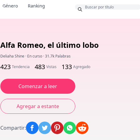
Género
Ranking
onus
Alfa Romeo, el último lobo
Deliaha Shine
·
En curso
·
31.7k Palabras
423
483
133
Tendencia
Vistas
Agregado
Comenzar a leer
Agregar a estante
Compartir
: