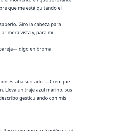
ombre que me está quitando el
saberlo. Giro la cabeza para
primera vista y, para mi
i pareja— digo en broma.
dónde estaba sentado. —Creo que
n. Lleva un traje azul marino, sus
 describo gesticulando con mis
. Pero creo que ya sé quién es, vi