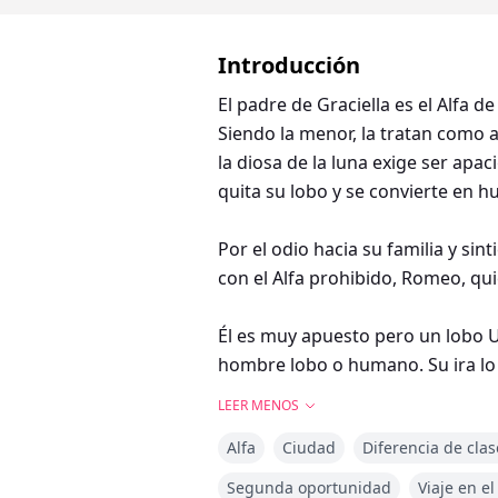
Introducción
El padre de Graciella es el Alfa 
Siendo la menor, la tratan como a
la diosa de la luna exige ser apac
quita su lobo y se convierte en 
Por el odio hacia su familia y si
con el Alfa prohibido, Romeo, qu
Él es muy apuesto pero un lobo U
hombre lobo o humano. Su ira lo l
de la luna se enfureció con él y l
LEER MENOS
Alfa
Ciudad
Diferencia de clas
El único remedio para que vuelva
desesperanzado de conseguirlo, y
Segunda oportunidad
Viaje en e