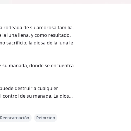
ida rodeada de su amorosa familia.
 la luna llena, y como resultado,
 sacrificio; la diosa de la luna le
s de su manada, donde se encuentra
puede destruir a cualquier
el control de su manada. La diosa
Reencarnación
Retorcido
a mujer. Él está
a manada con los demás debido a