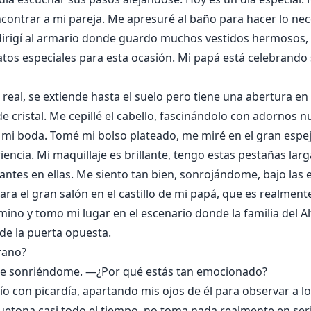
encontrar a mi pareja. Me apresuré al baño para hacer lo ne
irigí al armario donde guardo muchos vestidos hermosos, 
tos especiales para esta ocasión. Mi papá está celebrand
real, se extiende hasta el suelo pero tiene una abertura en 
e cristal. Me cepillé el cabello, fascinándolo con adornos nu
e mi boda. Tomé mi bolso plateado, me miré en el gran espej
encia. Mi maquillaje es brillante, tengo estas pestañas lar
mantes en ellas. Me siento tan bien, sonrojándome, bajo las 
a el gran salón en el castillo de mi papá, que es realment
mino y tomo mi lugar en el escenario donde la familia del A
e la puerta opuesta.
rano?
gue sonriéndome. —¿Por qué estás tan emocionado?
 con picardía, apartando mis ojos de él para observar a lo
guetona casi todo el tiempo, no toma nada realmente en se