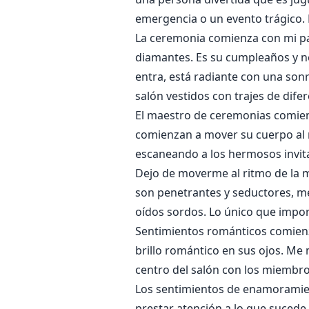
emergencia o un evento trágico. 
La ceremonia comienza con mi pa
diamantes. Es su cumpleaños y nec
entra, está radiante con una sonri
salón vestidos con trajes de difer
El maestro de ceremonias comien
comienzan a mover su cuerpo al r
escaneando a los hermosos invita
Dejo de moverme al ritmo de la m
son penetrantes y seductores, me
oídos sordos. Lo único que impor
Sentimientos románticos comienz
brillo romántico en sus ojos. Me
centro del salón con los miembr
Los sentimientos de enamoramient
prestar atención a lo que suced