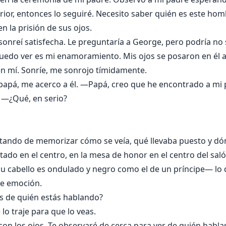
nterior, entonces lo seguiré. Necesito saber quién es este h
 la prisión de sus ojos.
onreí satisfecha. Le preguntaría a George, pero podría no 
puedo ver es mi enamoramiento. Mis ojos se posaron en él a 
en mí. Sonríe, me sonrojo tímidamente.
i papá, me acerco a él. —Papá, creo que he encontrado a m
 —¿Qué, en serio?
tratando de memorizar cómo se veía, qué llevaba puesto y 
tado en el centro, en la mesa de honor en el centro del saló
su cabello es ondulado y negro como el de un príncipe— lo
e emoción.
 de quién estás hablando?
o traje para que lo veas.
on los ojos. Te observaré de cerca para ver de quién hablas