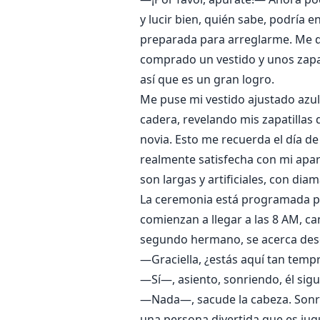
y lucir bien, quién sabe, podría 
preparada para arreglarme. Me d
comprado un vestido y unos zapa
así que es un gran logro.
Me puse mi vestido ajustado azul 
cadera, revelando mis zapatillas d
novia. Esto me recuerda el día d
realmente satisfecha con mi apari
son largas y artificiales, con dia
La ceremonia está programada par
comienzan a llegar a las 8 AM, ca
segundo hermano, se acerca desd
—Graciella, ¿estás aquí tan temp
—Sí—, asiento, sonriendo, él si
—Nada—, sacude la cabeza. Sonrío
una persona divertida que es ju