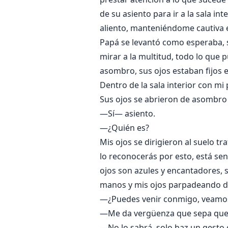
de su asiento para ir a la sala i
aliento, manteniéndome cautiva en
Papá se levantó como esperaba, s
mirar a la multitud, todo lo que 
asombro, sus ojos estaban fijos 
Dentro de la sala interior con m
Sus ojos se abrieron de asombro
—Sí— asiento.
—¿Quién es?
Mis ojos se dirigieron al suelo 
lo reconocerás por esto, está sen
ojos son azules y encantadores, 
manos y mis ojos parpadeando d
—¿Puedes venir conmigo, veamos
—Me da vergüenza que sepa que l
—No lo sabrá, solo haz un gesto c