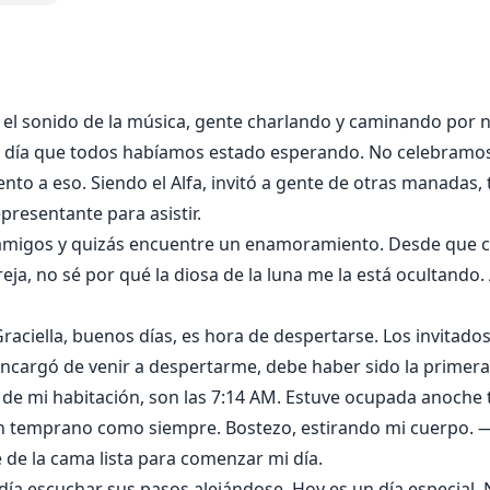
 de ser extremadamente apuesto y rico.
e atracción y sentimientos el uno por el otro al encontrars
 el sonido de la música, gente charlando y caminando por 
á a Romeo de su maldición o huirá como las demás mujeres?
 día que todos habíamos estado esperando. No celebramos el
nto a eso. Siendo el Alfa, invitó a gente de otras manadas
resentante para asistir.
amigos y quizás encuentre un enamoramiento. Desde que c
ja, no sé por qué la diosa de la luna me la está ocultando.
aciella, buenos días, es hora de despertarse. Los invitad
encargó de venir a despertarme, debe haber sido la primera
d de mi habitación, son las 7:14 AM. Estuve ocupada anoche 
n temprano como siempre. Bostezo, estirando mi cuerpo. —
 de la cama lista para comenzar mi día.
día escuchar sus pasos alejándose. Hoy es un día especial