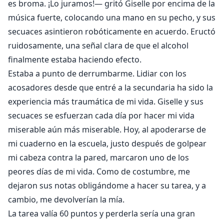
es broma. ¡Lo juramos!— gritó Giselle por encima de la
defiende de sus acosadores.
música fuerte, colocando una mano en su pecho, y sus
Un plan fantástico, sin fisuras. Pero, ¿qué pasa cuando
secuaces asintieron robóticamente en acuerdo. Eructó
los deseos y sentimientos surgen entre ellos? ¿Hacen
ruidosamente, una señal clara de que el alcohol
un plan para eso también, o quedan atrapados de por
vida?
finalmente estaba haciendo efecto.
¿Pueden encontrar un terreno común para cultivar
Estaba a punto de derrumbarme. Lidiar con los
estos intensos sentimientos en una manada donde la
acosadores desde que entré a la secundaria ha sido la
jerarquía manda, prohibiéndoles estar juntos? ¿O
experiencia más traumática de mi vida. Giselle y sus
tendrán que dejarse ir el uno al otro?
secuaces se esfuerzan cada día por hacer mi vida
miserable aún más miserable. Hoy, al apoderarse de
mi cuaderno en la escuela, justo después de golpear
mi cabeza contra la pared, marcaron uno de los
peores días de mi vida. Como de costumbre, me
dejaron sus notas obligándome a hacer su tarea, y a
cambio, me devolverían la mía.
La tarea valía 60 puntos y perderla sería una gran