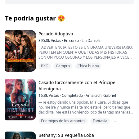
Te podría gustar
😍
Pecado Adoptivo
395.8k
Vistas
·
En curso
·
Lin Daniels
¡¡¡ADVERTENCIA. ESTO ES UN DRAMA UNIVERSITARIO,
PERO TEN EN CUENTA QUE TODAS MIS HISTORIAS
SON UN POCO OSCURAS Y LOS PERSONAJES A VECES
SON CUESTIONABLES. SIGUE ADELANTE SI QUIERES
BXG
Campus
Chica buena
ALGO SEXY, PERO TAMBIÉN DULCE!!!
Que me aceptaran en una de las universidades más
prestigiosas del país es un sueño hecho realidad, sobre
Casado forzosamente con el Príncipe
todo porque mi hermano adoptivo ya está allí y es la
Alienígena
estrella revelación del fútbol americano.
16.8k
Vistas
·
Completado
·
Amarachi Gabriel
Es todo lo que siempre he querido...
—Te estoy dando una opción, Mia Cara. Si dices que
no, me iré y nunca más te molestaré, pero tienes que
Hasta que todos mis sueños se hacen pedazos.
decidirte. Me estás volviendo loco de tantas maneras
—gimió Xavier, su voz haciendo que gradualmente
Enemigos de los amantes
Fantasía
Mi “hermano” me odia.
perdiera la batalla que había estado librando durante
meses.
Harem inverso
No es el mismo chico que salió de nuestra casa camino
Bethany: Su Pequeña Loba
a la grandeza. No quiere saber nada de mí y me trata
Mis labios temblaron mientras resistía el impulso de