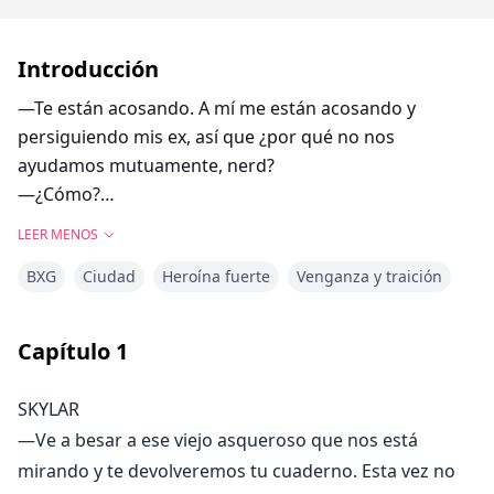
Introducción
—Te están acosando. A mí me están acosando y
persiguiendo mis ex, así que ¿por qué no nos
ayudamos mutuamente, nerd?
—¿Cómo?
—Es fácil. Sé mi novia.
LEER MENOS
—¿Como una novia falsa?
BXG
Ciudad
Heroína fuerte
Venganza y traición
—Sí, eso. Tu presencia va a mantener a esas perras
alejadas y yo mantengo a tus acosadores lejos.
Problema resuelto.
Capítulo
1
Cuando el chico malo de la escuela propone una
SKYLAR
oferta tentadora a la nerd de la escuela, parece el plan
—Ve a besar a ese viejo asqueroso que nos está
perfecto en ese momento. Ella se convierte en su
mirando y te devolveremos tu cuaderno. Esta vez no
novia falsa, resolviendo su caótica vida sexual, y él la