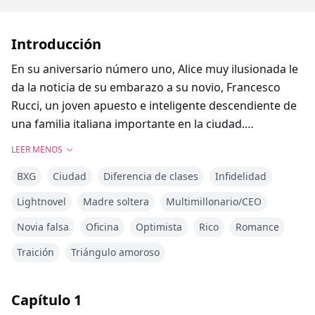
Introducción
En su aniversario número uno, Alice muy ilusionada le
da la noticia de su embarazo a su novio, Francesco
Rucci, un joven apuesto e inteligente descendiente de
una familia italiana importante en la ciudad.
Él la rechaza y a raíz de eso sus vidas dan un giro de
LEER MENOS
ciento sesenta grados.
BXG
Ciudad
Diferencia de clases
Infidelidad
Con la madre de Francesco culpándola por un terrible
accidente que lo deja en coma por meses, Alice se ve
Lightnovel
Madre soltera
Multimillonario/CEO
obligada a alejarse y criar sola a su pequeña hija
Novia falsa
Oficina
Optimista
Rico
Romance
Caroline.
Él despierta sin recordar nada de su pasado, así que
Traición
Triángulo amoroso
Alice, desconsolada piensa que Francesco
simplemente decidió olvidarla y no buscarla más.
Capítulo
1
¿Podrá Alice sortear todos los obstáculos como madre