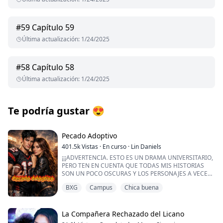
#
59
Capítulo 59
Última actualización
:
1/24/2025
#
58
Capítulo 58
Última actualización
:
1/24/2025
Te podría gustar
😍
Pecado Adoptivo
401.5k
Vistas
·
En curso
·
Lin Daniels
¡¡¡ADVERTENCIA. ESTO ES UN DRAMA UNIVERSITARIO,
PERO TEN EN CUENTA QUE TODAS MIS HISTORIAS
SON UN POCO OSCURAS Y LOS PERSONAJES A VECES
SON CUESTIONABLES. SIGUE ADELANTE SI QUIERES
BXG
Campus
Chica buena
ALGO SEXY, PERO TAMBIÉN DULCE!!!
Que me aceptaran en una de las universidades más
prestigiosas del país es un sueño hecho realidad, sobre
La Compañera Rechazado del Licano
todo porque mi hermano adoptivo ya está allí y es la