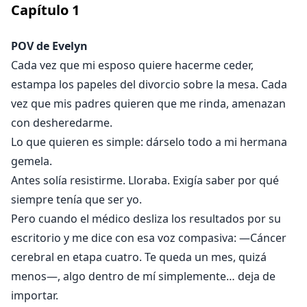
Capítulo
1
queda un mes, quizá menos—, algo dentro de mí
simplemente... deja de importarle.
POV de Evelyn
De todos modos me estoy muriendo. Pueden hacer lo
Cada vez que mi esposo quiere hacerme ceder,
que se les dé la gana.
estampa los papeles del divorcio sobre la mesa. Cada
vez que mis padres quieren que me rinda, amenazan
con desheredarme.
Lo que quieren es simple: dárselo todo a mi hermana
gemela.
Antes solía resistirme. Lloraba. Exigía saber por qué
siempre tenía que ser yo.
Pero cuando el médico desliza los resultados por su
escritorio y me dice con esa voz compasiva: —Cáncer
cerebral en etapa cuatro. Te queda un mes, quizá
menos—, algo dentro de mí simplemente… deja de
importar.