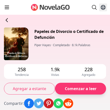
Papeles de Divorcio o Certificado de
Defunción
Piper Hayes
·
Completado
·
8.1k Palabras
258
1.9k
228
Tendencia
Vistas
Agregado
Agregar a estante
Comenzar a leer
Compartir
: