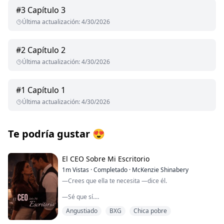
#
3
Capítulo 3
Última actualización
:
4/30/2026
#
2
Capítulo 2
Última actualización
:
4/30/2026
#
1
Capítulo 1
Última actualización
:
4/30/2026
Te podría gustar
😍
El CEO Sobre Mi Escritorio
1m
Vistas
·
Completado
·
McKenzie Shinabery
—Crees que ella te necesita —dice él.
—Sé que sí.
Angustiado
BXG
Chica pobre
—¿Y si no quiere este tipo de protección?