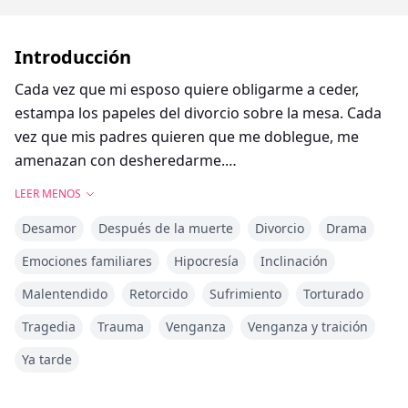
Introducción
Cada vez que mi esposo quiere obligarme a ceder,
estampa los papeles del divorcio sobre la mesa. Cada
vez que mis padres quieren que me doblegue, me
amenazan con desheredarme.
LEER MENOS
Lo que quieren es simple: dárselo todo a mi hermana
Desamor
Después de la muerte
Divorcio
Drama
gemela.
Emociones familiares
Hipocresía
Inclinación
Antes me defendía. Lloraba. Exigía saber por qué
Malentendido
Retorcido
Sufrimiento
Torturado
siempre tenía que ser yo.
Tragedia
Trauma
Venganza
Venganza y traición
Pero cuando el médico desliza los resultados del
Ya tarde
análisis sobre su escritorio y me dice con esa voz
compasiva: —Cáncer cerebral en etapa cuatro. Te