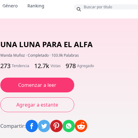
Género
Ranking
onus
UNA LUNA PARA EL ALFA
Wanda Muñoz
·
Completado
·
103.9k Palabras
273
12.7k
978
Tendencia
Vistas
Agregado
Comenzar a leer
Agregar a estante
Compartir
: