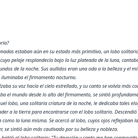
oria?
adas estaban aún en su estado más primitivo, un lobo solitario
cuyo pelaje resplandecía bajo la luz plateada de la luna, canta
ndos de la noche. Sus aullidos eran una oda a la belleza y el mi
 iluminaba el firmamento nocturno.
alzaba su voz hacia el cielo estrellado, y su canto se volvía más
ba el mundo desde lo alto del firmamento, se sintió profundam
el lobo, una solitaria criatura de la noche, le dedicaba tales el
nder a la tierra para encontrarse con el lobo solitario. Descend
 como la luna misma. Se acercó al lobo, cuyos ojos reflejaban la
er, se sintió aún más cautivado por su belleza y nobleza.
e habló al lobo solitario: "Tu devoción y canto me han conmovi