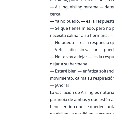
— Aisling, Aisling mírame — det
cerca.
— Ya no puedo. — es la respuesta
— Sé que tienes miedo, pero no 
necesita calmar a su hermana. —
— No puedo — es la respuesta que
— Vete — dice sin vacilar — puede
— No te voy a dejar — es la respu
dejar a su hermana.
— Estaré bien — enfatiza soltan
movimiento, calma su respiración
— ¡Ahora!
La vacilación de Aisling es notor
paranoia de ambas y que estén ar
tiene sentido que se queden juntas
de Aisling se perdió en la espes