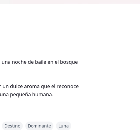
una noche de baile en el bosque
por un dulce aroma que el reconoce
 de una pequeña humana.
or marcado por el destino, termina ensombrecido por el comienzo de una guerra.
Destino
Dominante
Luna