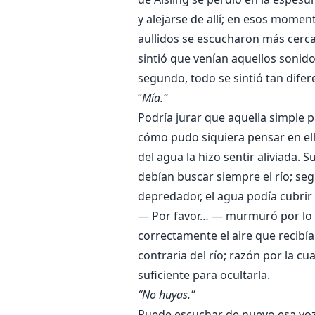
y alejarse de allí; en esos mome
aullidos se escucharon más cerca
sintió que venían aquellos sonido
segundo, todo se sintió tan difer
“
Mía.”
Podría jurar que aquella simple 
cómo pudo siquiera pensar en ello.
del agua la hizo sentir aliviada. 
debían buscar siempre el río; seg
depredador, el agua podía cubrir
— Por favor… — murmuró por lo b
correctamente el aire que recibía
contraria del río; razón por la c
suficiente para ocultarla.
“No huyas.”
Puede escuchar de nuevo esa voz 