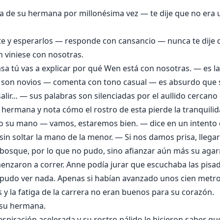
 de su hermana por millonésima vez — te dije que no era u
te y esperarlos — responde con cansancio — nunca te dije 
n viniese con nosotras.
sa tú vas a explicar por qué Wen está con nosotras. — es l
e son novios — comenta con tono casual — es absurdo que
lir… — sus palabras son silenciadas por el aullido cercano 
 hermana y nota cómo el rostro de esta pierde la tranquili
do su mano — vamos, estaremos bien. — dice en un intento
sin soltar la mano de la menor. — Si nos damos prisa, lleg
l bosque, por lo que no pudo, sino afianzar aún más su aga
enzaron a correr. Anne podía jurar que escuchaba las pisa
 no pudo ver nada. Apenas si habían avanzado unos cien metr
s y la fatiga de la carrera no eran buenos para su corazón.
 su hermana.
 respiración acelerada y su rostro pálido le hicieron saber q