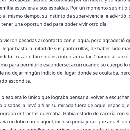
o emitía estuviera a sus espaldas. Por un momento se sintió
al mismo tiempo, su instinto de supervivencia le advirtió l
 tener una oportunidad para poder vivir otro día.
e volvieron pesadas al contacto con el agua, pero agradeció 
 llegar hasta la mitad de sus pantorrillas; de haber sido m
edido cruzar o tan siquiera intentar nadar. Cuando alcanzó
 como para permitirle esconderse; acurrucando su cuerpo lo
e no dejar ningún indicio del lugar donde se ocultaba, per
ado escondite.
, o eso era lo único que lograba pensar al volver a escucha
 pisadas la llevó a fijar su mirada fuera de aquel espacio; e
lograba entrar los quemaba. Había estado de cacería con s
veía un lobo como aquel; incluso podía jurar que aquel lobo
astaba con aquellos ojos grises, ojos que podría jurar estab