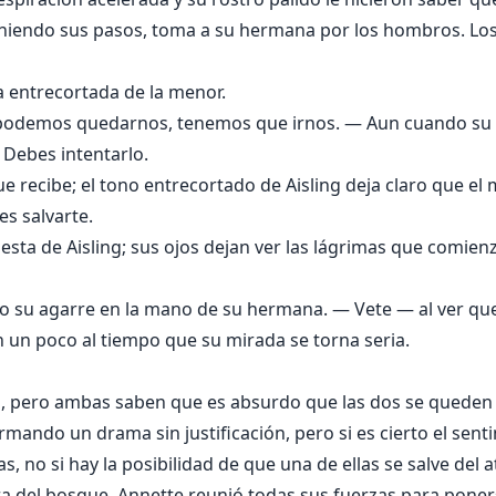
eniendo sus pasos, toma a su hermana por los hombros. Los
 entrecortada de la menor.
podemos quedarnos, tenemos que irnos. — Aun cuando su pr
 Debes intentarlo.
 recibe; el tono entrecortado de Aisling deja claro que el 
s salvarte.
esta de Aisling; sus ojos dejan ver las lágrimas que comien
do su agarre en la mano de su hermana. — Vete — al ver qu
 un poco al tiempo que su mirada se torna seria.
ia, pero ambas saben que es absurdo que las dos se queden 
mando un drama sin justificación, pero si es cierto el sent
, no si hay la posibilidad de que una de ellas se salve del 
ura del bosque, Annette reunió todas sus fuerzas para poner