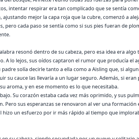
ntos, intentar respirar era tan complicado que se sentía c
, ajustando mejor la capa roja que la cubre, comenzó a alej
s, pero cada paso se sentía como si sus pies fueran de plom
ente.
palabra resonó dentro de su cabeza, pero esa idea era algo
 A lo lejos, sus oídos captaron el rumor que producía el agua
Su padre solía decirle tanto a ella como a Aisling que, si alg
uir su cauce las llevaría a un lugar seguro. Además, si era
 su aroma, y en ese momento es lo que necesitaba.
ajo. Su corazón estaba cada vez más oprimido, y sus pul
n. Pero sus esperanzas se renovaron al ver una formación en
ual hizo un esfuerzo por ir más rápido al tiempo que implor
en su cabeza, siendo secundada por un nuevo y solitario a