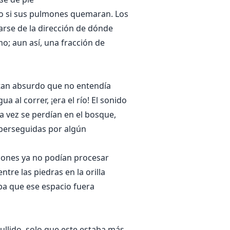
omo si sus pulmones quemaran. Los
arse de la dirección de dónde
o; aun así, una fracción de
 tan absurdo que no entendía
 al correr, ¡era el río! El sonido
una vez se perdían en el bosque,
n perseguidas por algún
mones ya no podían procesar
tre las piedras en la orilla
aba que ese espacio fuera
ullido, solo que este estaba más