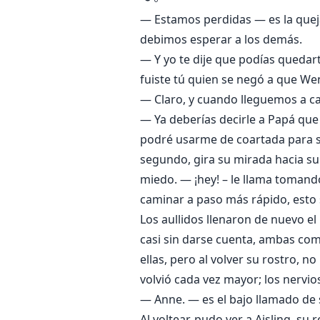
— Estamos perdidas — es la queja
debimos esperar a los demás.
— Y yo te dije que podías quedar
fuiste tú quien se negó a que We
— Claro, y cuando lleguemos a ca
— Ya deberías decirle a Papá qu
podré usarme de coartada para sa
segundo, gira su mirada hacia su
miedo. — ¡hey! – le llama toman
caminar a paso más rápido, esto 
Los aullidos llenaron de nuevo e
casi sin darse cuenta, ambas com
ellas, pero al volver su rostro,
volvió cada vez mayor; los nervio
— Anne. — es el bajo llamado de
Al voltear, pudo ver a Aisling, su