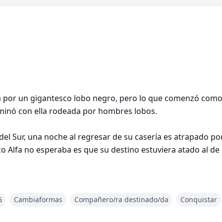
 por un gigantesco lobo negro, pero lo que comenzó como 
inó con ella rodeada por hombres lobos.
a del Sur, una noche al regresar de su casería es atrapado 
sco Alfa no esperaba es que su destino estuviera atado al
Lo que debería ser el comienzo de un am
G
Cambiaformas
Compañero/ra destinado/da
Conquistar