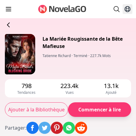
La Mariée Rougissante de la Bête
Mafieuse
Tatienne Richard
·
Terminé
·
227.7k Mots
798
223.4k
13.1k
Tendances
Vues
Ajouté
Ajouter à la Bibliothèque
Commencer à lire
Partager
: