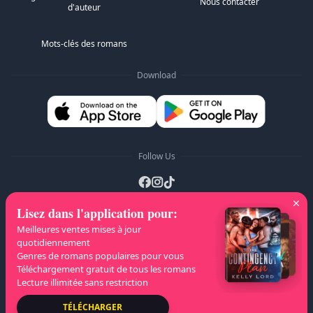
Nous contacter
d'auteur
Mots-clés des romans
Download
Follow Us
Lisez dans l'application pour
:
Listes A-Z
:
A
B
C
D
E
F
G
H
I
J
Meilleures ventes mises à jour
quotidiennement
K
L
M
N
O
P
Q
R
S
T
U
V
W
Genres de romans populaires pour vous
Téléchargement gratuit de tous les romans
X
Y
Z
Lecture illimitée sans restriction
Droits d'auteur
© 2026 NovelaGO
TÉLÉCHARGER