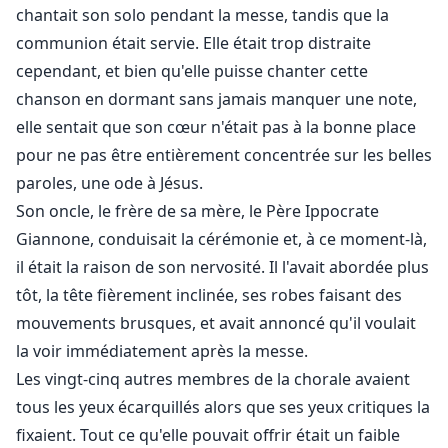
tout faire avec elle.
chantait son solo pendant la messe, tandis que la
communion était servie. Elle était trop distraite
Zorah, en revanche, a une surprise pour son nouveau
cependant, et bien qu'elle puisse chanter cette
mari. Elle ne s'était pas préservée toute sa vie pour se
chanson en dormant sans jamais manquer une note,
donner à un homme qu'elle ne connaissait pas, encore
elle sentait que son cœur n'était pas à la bonne place
moins qu'elle n'aimait. S'il la veut, il va devoir le mériter.
pour ne pas être entièrement concentrée sur les belles
Elle a peut-être passé la majeure partie de sa vie à
paroles, une ode à Jésus.
genoux en prière, mais Zorah veut qu'Icaro soit à
Son oncle, le frère de sa mère, le Père Ippocrate
genoux, suppliant.
Giannone, conduisait la cérémonie et, à ce moment-là,
il était la raison de son nervosité. Il l'avait abordée plus
Zorah se retrouve plongée dans un tout nouveau
tôt, la tête fièrement inclinée, ses robes faisant des
monde de crime, de violence et de sexe, parfois tout à
mouvements brusques, et avait annoncé qu'il voulait
la fois. Icaro n'a pas été un homme bon depuis sa
la voir immédiatement après la messe.
conception, mais pour elle, pour sa jeune mariée
rougissante, il est désespéré d'essayer.
Les vingt-cinq autres membres de la chorale avaient
tous les yeux écarquillés alors que ses yeux critiques la
Zorah peut-elle apprendre à aimer l'homme entier
fixaient. Tout ce qu'elle pouvait offrir était un faible