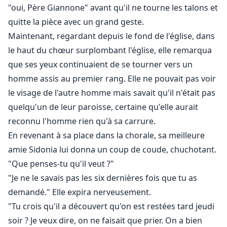
qu'est Icaro Lucchesi ou son obscurité la poussera-t-
"oui, Père Giannone" avant qu'il ne tourne les talons et
elle à fuir comme si le diable lui-même la poursuivait ?
quitte la pièce avec un grand geste.
Maintenant, regardant depuis le fond de l'église, dans
le haut du chœur surplombant l'église, elle remarqua
que ses yeux continuaient de se tourner vers un
homme assis au premier rang. Elle ne pouvait pas voir
le visage de l'autre homme mais savait qu'il n'était pas
quelqu'un de leur paroisse, certaine qu'elle aurait
reconnu l'homme rien qu'à sa carrure.
En revenant à sa place dans la chorale, sa meilleure
amie Sidonia lui donna un coup de coude, chuchotant.
"Que penses-tu qu'il veut ?"
"Je ne le savais pas les six dernières fois que tu as
demandé." Elle expira nerveusement.
"Tu crois qu'il a découvert qu'on est restées tard jeudi
soir ? Je veux dire, on ne faisait que prier. On a bien