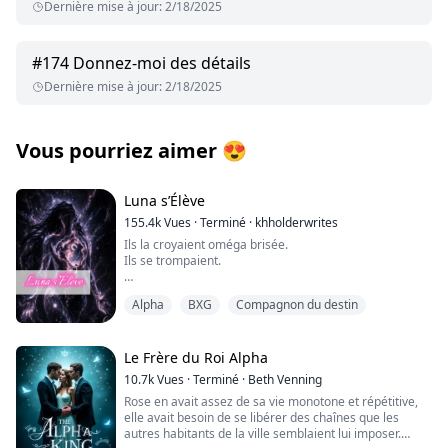
Dernière mise à jour
:
2/18/2025
#
174
Donnez-moi des détails
Dernière mise à jour
:
2/18/2025
Vous pourriez aimer
😍
Luna s’Élève
155.4k
Vues
·
Terminé
·
khholderwrites
Ils la croyaient oméga brisée.
Ils se trompaient.
Seren a été enlevée alors qu’elle n’était qu’un nouveau-
Alpha
BXG
Compagnon du destin
né, puis élevée au sein d’une meute qui la considérait
comme jetable. Battue et enfermée, elle survit en
dissimulant sa force… jusqu’à ce qu’un bal
d’accouplement fasse voler sa vie en éclats.
Le Frère du Roi Alpha
10.7k
Vues
·
Terminé
·
Beth Venning
Avec des ennemis prêts à vendre des vies, et un passé
Rose en avait assez de sa vie monotone et répétitive,
lié au trône, Seren devra s’élever… ou mourir.
elle avait besoin de se libérer des chaînes que les
autres habitants de la ville semblaient lui imposer.
Une romance sombre de loups-garous, faite de