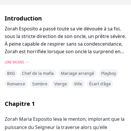
Introduction
Zorah Esposito a passé toute sa vie dévouée à sa foi,
sous la stricte direction de son oncle, un prêtre sévère.
À peine capable de respirer sans sa condescendance,
Zorah est horrifiée lorsque son oncle la surprend en
annonçant qu'il a arrangé son mariage. En apprenant
LIRE MOINS
que son fiancé est un playboy mafieux sans morale,
BXG
Chef de la mafia
Mariage arrangé
Playboy
elle se sent immédiatement piégée et trahie, et sa foi
en est ébranlée.
Romance
Sombre
Vierge
Ville
Écart d'âge
Jamais du genre à reculer devant quoi que ce soit de
Chapitre
1
mal, Icaro Lucchesi prend un immense plaisir à faire
rougir sa nouvelle épouse. Chaque pensée sordide
Zorah Maria Esposito leva le menton, implorant que la
que l'homme peut imaginer, il l'a déjà réalisée au
puissance du Seigneur la traverse alors qu'elle
moins une fois dans sa vie, mais maintenant il veut