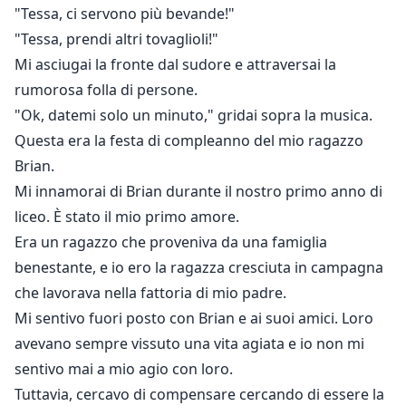
Ho iniziato a chiedere, ma lui stava già andando via.
"Tessa, ci servono più bevande!"
Gli altri studenti nella stanza mi fissavano con aria
"Tessa, prendi altri tovaglioli!"
interrogativa, cercando di capire cosa mi avesse
Mi asciugai la fronte dal sudore e attraversai la
appena consegnato.
rumorosa folla di persone.
Ho guardato dentro la busta e l'ho chiusa
"Ok, datemi solo un minuto," gridai sopra la musica.
immediatamente, sentendo il sangue gelarmi nelle
Questa era la festa di compleanno del mio ragazzo
vene.
Brian.
C'erano il reggiseno e i soldi che avevo lasciato a casa
Mi innamorai di Brian durante il nostro primo anno di
sua.
liceo. È stato il mio primo amore.
Era un ragazzo che proveniva da una famiglia
benestante, e io ero la ragazza cresciuta in campagna
che lavorava nella fattoria di mio padre.
Mi sentivo fuori posto con Brian e ai suoi amici. Loro
avevano sempre vissuto una vita agiata e io non mi
sentivo mai a mio agio con loro.
Tuttavia, cercavo di compensare cercando di essere la