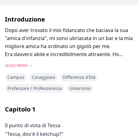
Introduzione
Dopo aver trovato il mio fidanzato che baciava la sua
"amica d'infanzia", mi sono ubriacata in un bar e la mia
migliore amica ha ordinato un gigolò per me.
Era davvero abile e incredibilmente attraente. Ho
lasciato dei soldi e sono scappata la mattina dopo.
LEGGI MENO
Più tardi, ho incontrato il "gigolò" nella mia aula e ho
Campus
Coraggioso
Differenza d'Età
scoperto che in realtà è il mio nuovo Professore.
Gradualmente, ho capito che c'era qualcosa di diverso
Professore / Professoressa
Umorismo
in lui...
Capitolo
1
"Hai dimenticato qualcosa."
Mi ha dato una busta della spesa davanti a tutti con
Il punto di vista di Tessa
un'espressione impassibile.
"Tessa, dov'è il ketchup?"
"Cosa—"