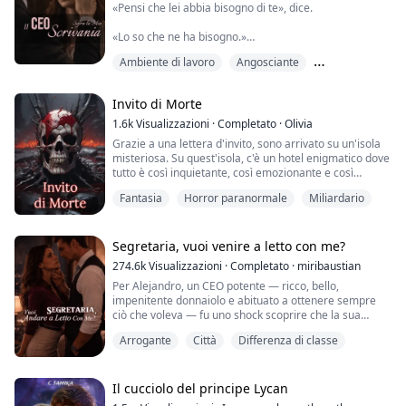
«Pensi che lei abbia bisogno di te», dice.
«Lo so che ne ha bisogno.»
Ambiente di lavoro
Angosciante
«E se non volesse questo tipo di protezione?»
Forte protagonista femminile
«La vorrà», dico, abbassando appena la voce. «Perché
Invito di Morte
ha bisogno di un uomo capace di darle il mondo.»
1.6k
Visualizzazioni
·
Completato
·
Olivia
«E se il mondo bruciasse?»
Grazie a una lettera d'invito, sono arrivato su un'isola
misteriosa. Su quest'isola, c'è un hotel enigmatico dove
La mia mano si stringe, impercettibilmente, sulla vita di
tutto è così inquietante, così emozionante e così
Violet.
incredibile! Guardando le persone intorno a me morire
Fantasia
Horror paranormale
Miliardario
una dopo l'altra, ho capito che questa è una terra di
«Allora gliene costruirò uno nuovo», rispondo. «Anche
morte...
se per farlo dovessi dare fuoco io stesso al vecchio.»
Segretaria, vuoi venire a letto con me?
Io non lavoro per Rowan Ashcroft.
274.6k
Visualizzazioni
·
Completato
·
miribaustian
Lavoro sotto di lui.
Per Alejandro, un CEO potente — ricco, bello,
Dalla mia scrivania decido chi ottiene accesso al CEO
impenitente donnaiolo e abituato a ottenere sempre
più spietato della città e chi non supera mai la hall.
ciò che voleva — fu uno shock scoprire che la sua
Gestisco il suo tempo, il suo silenzio, i suoi nemici.
nuova segretaria si rifiutava di andare a letto con lui,
Arrogante
Città
Differenza di classe
Tengo in moto il suo mondo mentre il mio, in silenzio,
quando ogni altra donna era caduta ai suoi piedi.
crolla sotto il peso di bollette non pagate, una madre
rinchiusa in riabilitazione e un fratello sparito senza un
Forse era per questo che nessuna di loro durava più di
addio.
due settimane. Si stancava in fretta. Ma Valeria disse di
Il cucciolo del principe Lycan
no, e quel no non fece che spingerlo a inseguirla con