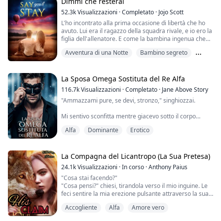
"Nessuno ti ha mai toccato così, omega? Sei così
Dimmi che resterai
sensibile."
52.3k
Visualizzazioni
·
Completato
·
Jojo Scott
"No, ci hanno provato... ma non gliel'ho... permesso." ...
L'ho incontrato alla prima occasione di libertà che ho
avuto. Lui era il ragazzo della squadra rivale, e io ero la
figlia dell'allenatore. E come la bambina ingenua che
ero, l'ho seguito sul sedile posteriore della sua
Avventura di una Notte
Bambino segreto
macchina.
Erotico
Un'ora dopo, mi ha buttato fuori e mi ha lasciato nel
vialetto di una casa sconosciuta. Non l'avrei fatto se
La Sposa Omega Sostituta del Re Alfa
avessi saputo che sarei rimasta incinta.
116.7k
Visualizzazioni
·
Completato
·
Jane Above Story
"Ammazzami pure, se devi, stronzo," singhiozzai.
Cinque anni dopo, è...
Mi sentivo sconfitta mentre giacevo sotto il corpo
indurito del Re Alpha. Era premuto pesantemente
Alfa
Dominante
Erotico
contro di me. Le lacrime macchiavano il mio viso e lui
mi fissava curiosamente. Si era fermato per un lungo
momento, senza fiato e tremante.
La Compagna del Licantropo (La Sua Pretesa)
Poco prima, stava strappando il mio abito da sposa su
24.1k
Visualizzazioni
·
In corso
·
Anthony Paius
misura dal mio corpo esile e lo riduceva a brandelli. T...
"Cosa stai facendo?"
"Cosa pensi?" chiesi, tirandola verso il mio inguine. Le
feci sentire la mia erezione pulsante attraverso la sua
camicia da notte.
Accogliente
Alfa
Amore vero
"Vedi cosa mi hai fatto. Sono così duro per te. Ho
bisogno di essere dentro di te. Scoparti."