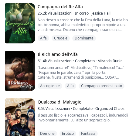
Il suo Alpha, il Re di tutti i lupi mannari di Teeland,
Compagna del Re Alfa
decise di combatterli, ma presto si rese conto che i v...
25.2k
Visualizzazioni
·
In corso
·
Jessica Hall
Non riesco a credere che la Dea della Luna, la mia bis-
bis-bisnonna, abbia maledetto il proprio nipote a una
vita di miseria. Dicono che i compagni siano una
benedizione, per me sono una maledizione. Prima di
Alfa
Crudele
Dominante
sapere quanto i compagni potessero distruggerti,
lacerare la tua anima, li desideravo. Desideravo
trovare la mia altra metà, ora so meglio. I compagni
sono una distrazione che non potevo perm...
Il Richiamo dell'Alfa
61.4k
Visualizzazioni
·
Completato
·
Miranda Burke
"Lasciami andare!" Mi dibattevo, "Ti maledico! Tu..."
"Risparmia le parole, cara," aprì la porta.
Catene, fruste, strumenti di punizione... COSA?
"Ho detto che ti avrei avuta," sussurrò...
Accogliente
Alfa
Compagno predestinato
Si fermò nel punto in cui il suo profumo si mescolava
con quello di lei, proprio dove la clavicola incontrava la
Qualcosa di Malvagio
spalla, la sua lingua si allungò per accarez...
3.5k
Visualizzazioni
·
Completato
·
Organized Chaos
Il tessuto liscio le accarezzava i capezzoli, indurendoli
involontariamente. Lui alzò un sopracciglio.
"Beh, questo ha avuto l'effetto opposto. Stavo cercando
Demone
Erotico
Fantasia
di metterti qualcosa di meno distraente, ma il tuo corpo