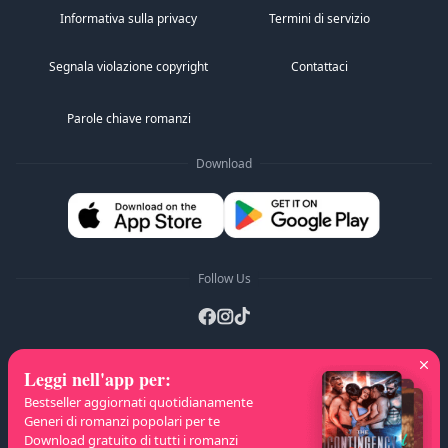
Informativa sulla privacy
Termini di servizio
Segnala violazione copyright
Contattaci
Parole chiave romanzi
Download
Follow Us
Leggi nell'app per
:
Liste A-Z
:
A
B
C
D
E
F
G
H
I
J
K
Bestseller aggiornati quotidianamente
L
M
N
O
P
Q
R
S
T
U
V
W
X
Generi di romanzi popolari per te
Download gratuito di tutti i romanzi
Y
Z