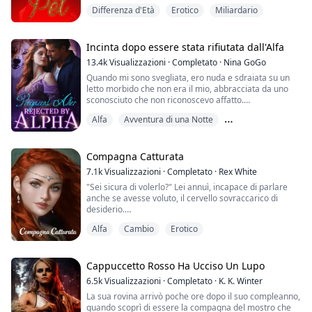
"Ricorda," i suoi occhi si fissarono nei suoi mentre la
Differenza d'Età
Erotico
Miliardario
sua presa si stringeva sul mento di lei. "Devi seguire
ogni regola, Jule." Lei rabbrividì sotto il suo sguardo che
la scrutava su e giù. "Se non lo fai," si avvicinò al suo
orecchio e lei ...
Incinta dopo essere stata rifiutata dall'Alfa
13.4k
Visualizzazioni
·
Completato
·
Nina GoGo
Quando mi sono svegliata, ero nuda e sdraiata su un
letto morbido che non era il mio, abbracciata da uno
sconosciuto che non riconoscevo affatto.
Allo stesso tempo, c'era un dolore intenso tra le
Alfa
Avventura di una Notte
gambe, e quasi urlai.
Avevo dato la mia verginità a un uomo sconosciuto?!
Bambino segreto
****************Sono la figlia più giovane dell'Alfa
Aiden del Branco della Luna d'Argento, e ho una sorella
Compagna Catturata
gemella. Ci somiglia...
7.1k
Visualizzazioni
·
Completato
·
Rex White
"Sei sicura di volerlo?" Lei annuì, incapace di parlare
anche se avesse voluto, il cervello sovraccarico di
desiderio.
Alfa
Cambio
Erotico
Anche il mio cervello deve essere in tilt, non posso
credere di infrangere tutte le regole prendendola ora,
prima dei giochi. Prenderla in questo modo potrebbe
portare a una frustata o peggio. Conoscevo le regole,
Cappuccetto Rosso Ha Ucciso Un Lupo
ma qualsiasi punizione sarebbe valsa la pena per
6.5k
Visualizzazioni
·
Completato
·
K. K. Winter
averla.
La sua rovina arrivò poche ore dopo il suo compleanno,
quando scoprì di essere la compagna del mostro che
"Ho biso...