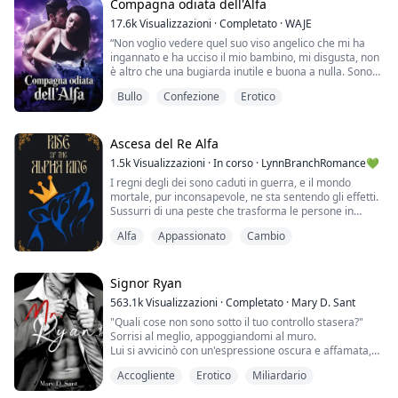
Compagna odiata dell'Alfa
"Cerca di non fare rumore.", fece scivolare la mano
17.6k
Visualizzazioni
·
Completato
·
WAJE
sotto l'elastico dei miei leggings.
“Non voglio vedere quel suo viso angelico che mi ha
ingannato e ha ucciso il mio bambino, mi disgusta, non
Leah ha 25 anni ed è stata adottata. Dopo il divorzio, si
è altro che una bugiarda inutile e buona a nulla. Sono
è trovata coinvolta con...
stato così buono con lei e questo è il modo in cui mi
Bullo
Confezione
Erotico
ripaga? La amavo da morire, ho cambiato chi ero per
lei. Ho sopportato il suo comportamento fastidioso e
imbarazzante, ma sai una cosa, riportala pure da Ryan
se devi, sono sicuro ch...
Ascesa del Re Alfa
1.5k
Visualizzazioni
·
In corso
·
LynnBranchRomance💚
I regni degli dei sono caduti in guerra, e il mondo
mortale, pur inconsapevole, ne sta sentendo gli effetti.
Sussurri di una peste che trasforma le persone in
mostri si diffondono in ogni angolo della terra, ma
Alfa
Appassionato
Cambio
nessuno riesce a fermare la malattia.
Il Branco della Luna d'Oro ha prosperato nel caos in
passato, ma l'alfa a lungo rispettato ha appena passato
Signor Ryan
le redini a suo figlio, Henry. È la prova...
563.1k
Visualizzazioni
·
Completato
·
Mary D. Sant
"Quali cose non sono sotto il tuo controllo stasera?"
Sorrisi al meglio, appoggiandomi al muro.
Lui si avvicinò con un'espressione oscura e affamata,
così vicino,
Accogliente
Erotico
Miliardario
le sue mani raggiunsero il mio viso, e premette il suo
corpo contro il mio.