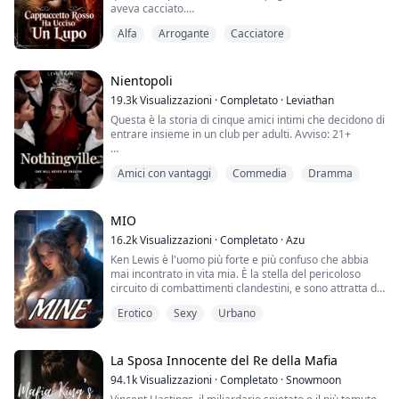
aveva cacciato.
Alfa
Arrogante
Cacciatore
Un padre, tormentato dal dolore del passato, non poté
fare nulla finché non trovò qualcuno con la stessa
mentalità e formò l'Alleanza per combattere coloro che
gli avevano portato via l'amore della sua vita. Lui
Nientopoli
combatteva dietro le quinte mentre sua figlia faceva
19.3k
Visualizzazioni
·
Completato
·
Leviathan
ciò che lui ...
Questa è la storia di cinque amici intimi che decidono di
entrare insieme in un club per adulti. Avviso: 21+
"Oh cavolo, Lucia va bene. Basta così!"
Amici con vantaggi
Commedia
Dramma
"Di cosa stai parlando? Non devi pensare a nulla,
goditelo e basta!"
MIO
Lucia si sedette sulle ginocchia di Chris dopo aver
16.2k
Visualizzazioni
·
Completato
·
Azu
confermato che i loro corpi erano ora connessi. Lucia
Ken Lewis è l'uomo più forte e più confuso che abbia
mosse i fianchi e chiese a Chris di stringerle il seno.
mai incontrato in vita mia. È la stella del pericoloso
circuito di combattimenti clandestini, e sono attratta da
"Oh..." Il sospi...
lui come non sono mai stata attratta da nulla nella mia
Erotico
Sexy
Urbano
vita. Dimentico chi sono, cosa voglio, con un solo
sguardo da parte sua. Quando è vicino, devo ricordare
a me stessa che sono forte, ma lui è più forte. E ora è il
mio compito ma...
La Sposa Innocente del Re della Mafia
94.1k
Visualizzazioni
·
Completato
·
Snowmoon