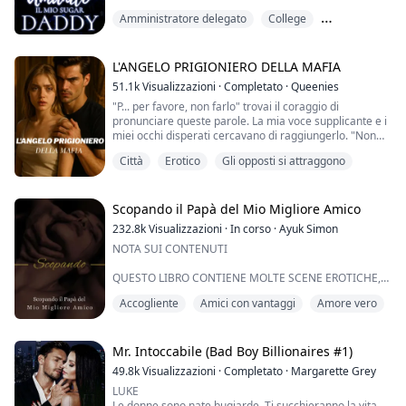
"Sei così bagnata per me, Zucca." Sussurrò Jeffrey.
Amministratore delegato
College
"Lascia che Papà ti faccia sentire meglio," gemetti,
inarcando la schiena contro il muro mentre cercavo di
Differenza d'Età
abbassare i fianchi sulle sue dita.
Iniziò a muovere le dita più velocemente e la mia
L'ANGELO PRIGIONIERO DELLA MAFIA
mente era in subbuglio.
51.1k
Visualizzazioni
·
Completato
·
Queenies
"Gemmi il mio nome." Mormorò.
"P... per favore, non farlo" trovai il coraggio di
"J... ...
pronunciare queste parole. La mia voce supplicante e i
miei occhi disperati cercavano di raggiungerlo. "Non
posso più aspettare. Non sai quanto ti desidero, perfino
Città
Erotico
Gli opposti si attraggono
le tue lacrime mi eccitano." Il suo viso si avvicinò al
mio. Potevo sentire il suo respiro caldo sul mio viso, le
sue parole mi mandavano un brivido lungo il corpo.
Scopando il Papà del Mio Migliore Amico
☆☆☆
232.8k
Visualizzazioni
·
In corso
·
Ayuk Simon
NOTA SUI CONTENUTI
Quando un per...
QUESTO LIBRO CONTIENE MOLTE SCENE EROTICHE,
GIOCHI DI RESPIRO, GIOCHI CON LE CORDE,
Accogliente
Amici con vantaggi
Amore vero
SOMNOFILIA E GIOCHI PRIMORDIALI. HA CONTENUTI
MATURI PERCHÉ È CLASSIFICATO 18+. QUESTI LIBRI
SONO UNA RACCOLTA DI LIBRI MOLTO PICCANTI CHE
VI FARANNO CERCARE I VOSTRI VIBRATORI E VI
Mr. Intoccabile (Bad Boy Billionaires #1)
LASCERANNO LE MUTANDINE BAGNATE. Divertitevi,
49.8k
Visualizzazioni
·
Completato
·
Margarette Grey
ragazze, e non dimenticate di commentare.
LUKE
Le donne sono nate bugiarde. Ti succhieranno la vita