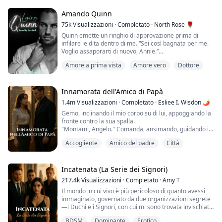
La sua bocca prese la mia con avidità, un po'
rudemente.
Amando Quinn
La sua lingua mi lasciò senza fiato.
75k
Visualizzazioni
·
Completato
·
North Rose 🌹
"Se non vieni con me, ti scopo proprio qui." Sussurrò.
Quinn emette un ringhio di approvazione prima di
infilare le dita dentro di me. “Sei così bagnata per me.
___________...
Voglio assaporarti di nuovo, Annie.”
Amore a prima vista
Amore vero
Dottore
Prima che io possa rendermi conto di cosa intende
fare, Quinn si inginocchia, mi solleva le gambe sulle
spalle e poi attacca la sua bocca al mio centro. Geme
forte mentre si concentra sul mio clitoride. Infila due
Innamorata dell'Amico di Papà
delle sue dita profondamente dentro di me....
1.4m
Visualizzazioni
·
Completato
·
Esliee I. Wisdon 🌶
Gemo, inclinando il mio corpo su di lui, appoggiando la
fronte contro la sua spalla.
"Montami, Angelo." Comanda, ansimando, guidando i
miei fianchi.
Accogliente
Amico del padre
Città
"Mettimelo dentro, per favore..." Imploro, mordendogli
la spalla, cercando di controllare la sensazione di
piacere che sta prendendo il sopravvento sul mio corpo
più intensamente di qualsiasi orgasmo che abbia mai
Incatenata (La Serie dei Signori)
provato da sola. Sta solo strofinando...
217.4k
Visualizzazioni
·
Completato
·
Amy T
Il mondo in cui vivo è più pericoloso di quanto avessi
immaginato, governato da due organizzazioni segrete
—i Duchi e i Signori, con cui mi sono trovata invischiata
—ma non così pericoloso come l'uomo infido che mio
BDSM
Dominante
Erotico