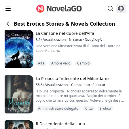
Best Erotico Stories & Novels Collection
La Canzone nel Cuore dell'Alfa
8.5k
Visualizzazioni
·
In corso
·
DizzyIzzyN
Una Versione Rimasterizzata di Il Canto del Cuore del
Lupo Mannaro.
Alora è stata odiata dalla sua famiglia sin dalla nascita.
Alfa
Amore vero
Cambio
Il passatempo preferito della sua famiglia è torturarla.
Dopo aver compiuto diciotto anni, viene respinta dal
suo compagno, che si scopre essere il fidanzato della
La Proposta Indecente del Miliardario
sua sorella maggiore.
55.6k
Visualizzazioni
·
Completato
·
Sunscar
"Ho una proposta." Nicholas accarezzò dolcemente la
Spezzando le catene che legavano i suoi poteri, Alora
mia pelle mentre mi guardava. "Voglio dei bambini. E
viene liberata dalla fam...
voglio che tu mi aiuti con questo." Voleva che gli dessi
un figlio! "In cambio, ti darò tutto ciò che potresti mai
Amministratore delegato
Città
Erotico
desiderare."
Orfana e senza un posto da chiamare casa, l'unica
Il Discendente della Luna
possibilità di felicità per Willow era frequentare il