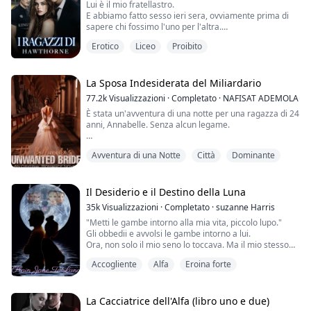
Lui è il mio fratellastro.
eseguito ogni anno o cosa accadesse alle spose che...
E abbiamo fatto sesso ieri sera, ovviamente prima di
sapere chi fossimo l'uno per l'altra.
Ora, non so se dovremmo mantenere segreto ciò che è
Erotico
Liceo
Proibito
successo tra noi, nascondendo i nostri sentimenti o...?
"N-non possiamo, Boston."
La sua lingua cerca di entrare mentre le sue mani si
La Sposa Indesiderata del Miliardario
spostano dalla mia vita alla parte bassa della schiena,
77.2k
Visualizzazioni
·
Completato
·
NAFISAT ADEMOLA
tirando il mio corpo più vicino al suo...
È stata un'avventura di una notte per una ragazza di 24
anni, Annabelle. Senza alcun legame.
Quando vede il padre del suo bambino sulla copertina
Avventura di una Notte
Città
Dominante
di una rivista etichettato come il più giovane miliardario
di New York e un donnaiolo, sua madre è decisa a
usarlo per cambiare la loro condizione di povertà.
Il Desiderio e il Destino della Luna
Aidan è un miliardario di 26 anni con un forte desiderio
35k
Visualizzazioni
·
Completato
·
suzanne Harris
sessuale, sin dalla notte passata co...
"Metti le gambe intorno alla mia vita, piccolo lupo."
Gli obbedii e avvolsi le gambe intorno a lui.
Ora, non solo il mio seno lo toccava. Ma il mio stesso
nucleo era premuto contro di lui.
Accogliente
Alfa
Eroina forte
"Dì il mio nome, piccolo lupo",
Ringhiò nel mio orecchio mentre la sua bocca scendeva
lentamente lungo il mio collo fino alla clavicola e poi al
petto.
La Cacciatrice dell'Alfa (libro uno e due)