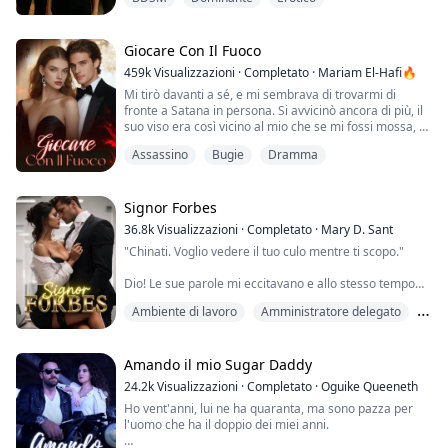
padre, un Duca di Veross City, insiste che io debba
sposare. Sono scappata prima che potesse affondare i
suoi artigli su di me. Mi trovo costretta a chiedere aiuto
al mio ex migliore ami...
Giocare Con Il Fuoco
459k
Visualizzazioni
·
Completato
·
Mariam El-Hafi🔥
Mi tirò davanti a sé, e mi sembrava di trovarmi di
fronte a Satana in persona. Si avvicinò ancora di più, il
suo viso era così vicino al mio che se mi fossi mossa, ci
saremmo scontrati con la testa. Deglutii mentre lo
Assassino
Bugie
Dramma
guardavo con gli occhi spalancati, spaventata da quello
che avrebbe potuto fare.
"Faremo una chiacchierata presto, va bene?" Non
Signor Forbes
riuscivo a parlare, lo fissavo con gli occhi spalanc...
36.8k
Visualizzazioni
·
Completato
·
Mary D. Sant
"Chinati. Voglio vedere il tuo culo mentre ti scopo."
Dio! Le sue parole mi eccitavano e allo stesso tempo
riuscivano a irritarmi. Anche ora, è sempre lo stesso
Ambiente di lavoro
Amministratore delegato
bastardo, arrogante e prepotente come sempre, che
voleva sempre le cose a modo suo.
Da nemici ad amanti
"Perché dovrei farlo?" chiesi, sentendo le gambe
Amando il mio Sugar Daddy
indebolirsi.
24.2k
Visualizzazioni
·
Completato
·
Oguike Queeneth
Ho vent'anni, lui ne ha quaranta, ma sono pazza per
"Mi dispiace se ti ho fatto pensare di avere una scelta,"
l'uomo che ha il doppio dei miei anni.
disse prima di afferrarmi i cape...