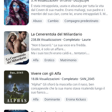
3.7k
Visualizzazioni
·
In corso
·
DizzyIzzyN
È stata intrappolata, usata e abusata per tutta la vita
Bella, la figlia dell'Arcangelo della guerra, si innamor...
dal Coven di sua madre. Erano malvagi, suo padre e i
membri del suo clan, come lei, erano intrappolati lì. Mia
madre decise quando ero giovane che il mio io ibrido
Abuso
Cambio
Compagno predestinato
doveva essere utile per qualcosa di diverso dall'essere
un potenziatore di potere occasionale e involontario
per lei e i suoi incantesimi. Mi misero nella loro
biblioteca, era pien...
La Cenerentola del Miliardario
238.8k
Visualizzazioni
·
Completato
·
Laurie
"Non ti bacerò." La sua voce era fredda.
Giusto, è solo un affare...
Ma i suoi tocchi erano caldi e... tentatori.
"Una vergine?" mi fissò improvvisamente...
Alfa
Erotico
Matrimonio
Emma Wells, una ragazza universitaria che sta per
laurearsi. Era stata abusata e torturata dalla matrigna
Vivere con gli Alfa
Jane e dalla sorellastra Anna. L'unica speranza nella
18.8k
Visualizzazioni
·
Completato
·
SAN_2045
sua vita era il suo fidanzato, simile a un principe,
"Alpha!" Gli sfiorò la mascella con il naso, ben
Matthew David, che le av...
consapevole che la sua mano stava risalendo lungo il
suo fianco.
"Ho bisogno che mi scopi, ho bisogno del tuo nodo..."
Alfa
Dominante
Eroina Kickass
La sua mano era così ruvida, così grande, e il modo in
cui scorreva sulla sua pelle faceva pulsare l'omega
ovunque.