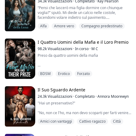
34.3k
Visualizzazioni
·
Completato
·
Kay Pearson
college. Quando la sua borsa di studio venne meno, ...
“Pensi che lascerò mia figlia dormire con chiunque
voglia?” sputò. Mi diede un calcio nelle costole,
facendomi volare indietro sul pavimento.
“Non l’ho fatto” tossii, ansimando per l'aria.
Alfa
Amore vero
Compagno predestinato
Sentivo come se il petto mi fosse crollato. Pensavo che
stavo per vomitare quando Hank mi afferrò i capelli e
sollevò la mia testa. CRACK. Era come se il mio occhio
fosse esploso dentro il cranio quando mi colpì...
I Quattro Uomini della Mafia e il Loro Premio
98.2k
Visualizzazioni
·
In corso
·
M C
Preso da quattro uomini della mafia
"Bacia di nuovo" mormora, e sento mani ruvide su tutto
BDSM
Erotico
Forzato
il corpo che mi stringono con forza come avvertimento
a non farli arrabbiare ulteriormente. Quindi cedo.
Comincio a muovere la bocca e ad aprire leggermente
le labbra. Jason non perde tempo a divorare ogni
Il Suo Sguardo Ardente
centimetro della mia bocca con la sua lingua. Le nostre
24.3k
Visualizzazioni
·
Completato
·
Annora Moorewyn
labbra fanno il tango, l...
"Hai un preservativo?"
"No, non ce l'ho, ma non devo scoparti per farti venire."
Amici con vantaggi
Cattivo ragazzo
Città
La mia schiena contro il suo petto, con un braccio
intorno alla mia vita che massaggia il mio seno e l'altro
braccio che sale verso il mio collo.