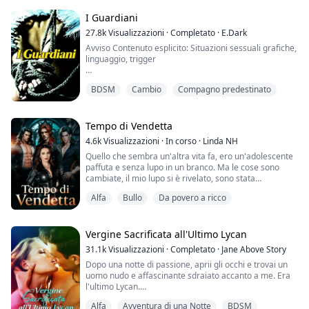
"Blake," gemette.
La feci scivolare dalle mie ginocchia sul letto. Si sdraiò,
I Guardiani
guardandomi con quegli occhi tremanti. Mi spostai,
27.8k
Visualizzazioni
·
Completato
·
E.Dark
allargando le sue gambe. ...
Avviso Contenuto esplicito: Situazioni sessuali grafiche,
linguaggio, trigger
Nuovo posto, nuova vita, tutto nuovo...
BDSM
Cambio
Compagno predestinato
Elicia Dewalt, un'orfana del Texas senza legami con
nulla. Inizia a vedere il suo "sogno di vita" deragliare
rapidamente con strani avvenimenti che sembrano
sempre ricondurre ai quattro splendidi ragazzi del club
Tempo di Vendetta
la sua prima notte a Londra.
4.6k
Visualizzazioni
·
In corso
·
Linda NH
Quello che sembra un'altra vita fa, ero un'adolescente
Cosa succede quando tutta la sua esi...
paffuta e senza lupo in un branco. Ma le cose sono
cambiate, il mio lupo si è rivelato, sono stata
addestrata per diventare una guerriera. Costretta a
Alfa
Bullo
Da povero a ricco
tornare nel branco più grande degli Stati Uniti, il
Branco Lunare, ho intenzione di mostrare ai suoi
abitanti la nuova me.
Senza dimenticare i suoi tre alfa, che lo dirigono e che
Vergine Sacrificata all'Ultimo Lycan
mi hanno fatto...
31.1k
Visualizzazioni
·
Completato
·
Jane Above Story
Dopo una notte di passione, aprii gli occhi e trovai un
uomo nudo e affascinante sdraiato accanto a me. Era
l'ultimo Lycan.
Alfa
Avventura di una Notte
BDSM
Secondo le voci, l'ultimo Lycan impazziva ogni luna