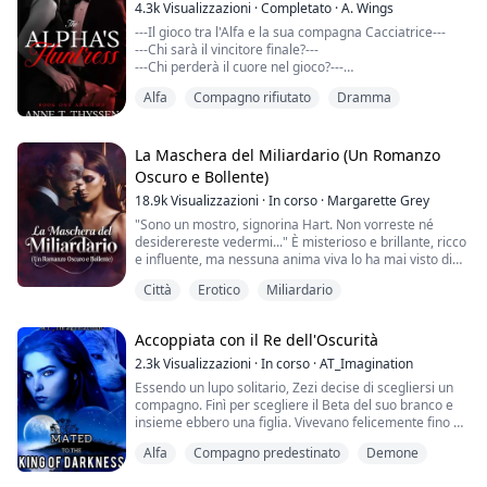
Quando sentii la sua mano afferrare il mio seno
4.3k
Visualizzazioni
·
Completato
·
A. Wings
rotondo, ge...
---Il gioco tra l'Alfa e la sua compagna Cacciatrice---
---Chi sarà il vincitore finale?---
---Chi perderà il cuore nel gioco?---
Alfa
Compagno rifiutato
Dramma
"Non mi hai mai detto perché avevi quei numeri," disse
Rogan, "Significano qualcosa di speciale?"
"Ce li assegnano, ma io ho potuto scegliere il mio,"
risposi.
La Maschera del Miliardario (Un Romanzo
"Oh? Perché allora il 110?" continuò a chiedere Rogan.
Oscuro e Bollente)
Sorrisi un po', e Rogan mi guardò confuso.
18.9k
Visualizzazioni
·
In corso
·
Margarette Grey
"Era il num...
"Sono un mostro, signorina Hart. Non vorreste né
desiderereste vedermi..." È misterioso e brillante, ricco
e influente, ma nessuna anima viva lo ha mai visto di
persona. Beh, nessuno dovrebbe vederlo—è una delle
Città
Erotico
Miliardario
sue molte regole. Nessuno può toccarlo nemmeno;
questa è un'altra regola. Tranne me, perché ho infranto
ogni regola. Ora sono estremamente attratta da lui. La
Accoppiata con il Re dell'Oscurità
sua peculiarità è fuori dal c...
2.3k
Visualizzazioni
·
In corso
·
AT_Imagination
Essendo un lupo solitario, Zezi decise di scegliersi un
compagno. Finì per scegliere il Beta del suo branco e
insieme ebbero una figlia. Vivevano felicemente fino a
quando un Impero di Vampiri, che si credeva fosse
Alfa
Compagno predestinato
Demone
stato sterminato, riemerse e iniziò ad attaccare i lupi
mannari in massa.