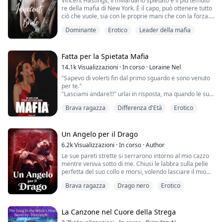
Vincent Hastings, il miliardario spietato e il più temuto
re della mafia di New York. È il capo, può ottenere tutto
ciò che vuole, sia con le proprie mani che con la forza.
Proprio come ha fatto con Sophie Laurens, la figlia più
Dominante
Erotico
Leader della mafia
giovane di Albert Laurens, uno degli uomini più ricchi di
New York, che aveva un accordo con Vincent per far
sposare una delle sue figlie con lui. Ha offerto
volontariamen...
Fatta per la Spietata Mafia
14.1k
Visualizzazioni
·
In corso
·
Loraine Nel
"Sapevo di volerti fin dal primo sguardo e sono venuto
per te."
"Lasciami andare!!!" urlai in risposta, ma quando le sue
dita toccarono la mia pelle, sussultai e un gemito mi
Brava ragazza
Differenza d'Età
Erotico
sfuggì dalle labbra.
"Non ti piace questo, mia cara?"
Guardai il mio rapitore, un desiderio ardente mi
percorse la schiena e le cosce. Deglutii forte e annuii.
Un Angelo per il Drago
"Mi piace, papà."
6.2k
Visualizzazioni
·
In corso
·
Author
Le sue pareti strette si serrarono intorno al mio cazzo
Rapita da un spietato capo della mafia, Nora d...
mentre veniva sotto di me. Chiusi le labbra sulla pelle
perfetta del suo collo e morsi, volendo lasciare il mio
segno. Il mio angelo. Si irrigidì e tremò ancora più
Brava ragazza
Drago nero
Erotico
forte.
Mi chinai. "E pensavi che non ti avrei posseduta,
Angelo," dissi dolcemente, poi le baciai l'orecchio.
La Canzone nel Cuore della Strega