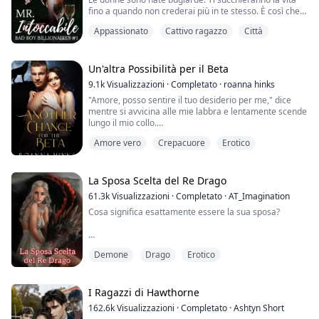
XoXo
fino a quando non crederai più in te stesso. È così che
gira l'universo. Quindi le mie regole sono semplici. Una
Voleva la mia...
Appassionato
Cattivo ragazzo
Città
notte. Niente nomi veri. Nessuna ripetizione. Ogni
settimana, dovrebbe essere una donna diversa.
Dovrebbe essere bionda, sexy e preferibilmente senza
aspettative... Fino a quando una bugiarda cambia tutto.
Un'altra Possibilità per il Beta
9.1k
Visualizzazioni
·
Completato
·
roanna hinks
SCARLET
"Amore, posso sentire il tuo desiderio per me," dice
C'era una ...
mentre si avvicina alle mie labbra e lentamente scende
lungo il mio collo.
Amore vero
Crepacuore
Erotico
"Theo, per favore..." dico, ma esce come un gemito.
Sento il sorriso sulle sue labbra mentre si sofferma sul
mio collo.
La Sposa Scelta del Re Drago
61.3k
Visualizzazioni
·
Completato
·
AT_Imagination
"So che mi vuoi, Hayley," dice.
Cosa significa esattamente essere la sua sposa?
Sposta entrambe le mani sulla mia vita, il suo profumo
mi avvolge, facendomi tremare.
Ogni anno, in ciascuno dei sette villaggi che
Demone
Drago
Erotico
componevano il grande Regno di Ignas, si svolgeva un
Sento i cerchi che sta facend...
Rituale di Scelta. Durante questo Rituale di Scelta, una
delle ragazze del villaggio veniva scelta per diventare
la temuta Sposa del Re Drago.
I Ragazzi di Hawthorne
162.6k
Visualizzazioni
·
Completato
·
Ashtyn Short
Nessuno sapeva esattamente perché il rituale venisse