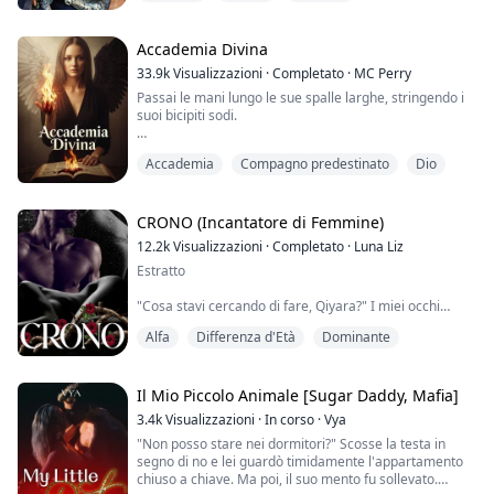
non vuole collaborare." Lei si coprì rapidamente il
petto, le guance arrossate.
Accademia Divina
"C-cosa vuoi?" disse cercando di sembrare arrabbiata.
33.9k
Visualizzazioni
·
Completato
·
MC Perry
Passai le mani lungo le sue spalle larghe, stringendo i
"No... immagino che tu non lo sia, forse è per ...
suoi bicipiti sodi.
"Ti piace quello che vedi, Principessa?" chiese Aphelion,
Accademia
Compagno predestinato
Dio
con un sorrisetto arrogante sul volto.
"Stai zitto e baciami," risposi mentre sollevavo le mani
dalle sue braccia e le infilavo nei suoi capelli, tirandolo
CRONO (Incantatore di Femmine)
verso di me.
12.2k
Visualizzazioni
·
Completato
·
Luna Liz
Estratto
QUESTO È UN ROMANZO HAREM INVERTITO - LEGGI A
TUO RISCHIO E PERICOLO...
"Cosa stavi cercando di fare, Qiyara?" I miei occhi
divorano la durezza del suo ingoiare affamato e il suo
*********************...
Alfa
Differenza d'Età
Dominante
pugno tremante stretto contro il muro. Il suo calore
furioso che mi avvolge lo trovo irresistibilmente
incomprensibile.
Il Mio Piccolo Animale [Sugar Daddy, Mafia]
"Stavo solo ballando, Cronus." Una bugia febbrile e
3.4k
Visualizzazioni
·
In corso
·
Vya
senza fiato sputo, incidendo il modo in cui la punta
"Non posso stare nei dormitori?" Scosse la testa in
della sua lingua calda sbuca dalla bocca per
segno di no e lei guardò timidamente l'appartamento
accarezzar...
chiuso a chiave. Ma poi, il suo mento fu sollevato.