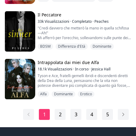
piena. Poteva essere domato solo facendo sesso con
una lupa vergine.
Il Peccatore
Ogni branco inviava vergini da sacrificare all'ultimo
33k
Visualizzazioni
·
Completato
·
Peaches
Lycan, e io ero stata scelta.
"Credi davvero che metterò la mano in quella schifosa
—Ah!"
Prima che si svegliasse, scappai silenziosamente.
Mi afferrò per l'orecchio, sollevandomi sulle punte dei
piedi e trascinandomi verso il cestino.
Ma è strano come ...
BDSM
Differenza d'Età
Dominante
"Ho detto: Raccogli il libro."
Sentii le sue parole come una stretta che si serrava
intorno al mio orecchio, tirando e facendomi male,
quasi fino a farmi piangere.
Intrappolata dai miei due Alfa
Forse era il dolore o l'umiliazione, o entrambi, ma il mio
18.1k
Visualizzazioni
·
In corso
·
Jessica Hall
viso era rosso fuoco.
Tyson e Ace, fratelli gemelli ibridi e discendenti diretti
...
della Dea della Luna, pensavano che la vita non
potesse diventare più complicata di quanto già fosse,
essendo cresciuti dal loro fratello maggiore, il Re Alfa.
Alfa
Dominante
Erotico
Ma quando Ryker trovò la sua seconda compagna,
scoprirono che lei aveva una figlia scomparsa. I gemelli
aiutarono a trovarla e a riportarla a casa. Solo che,
quando lo fecero, non p...
1
2
3
4
5