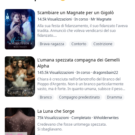
Scambiare un Magnate per un Gigolò
14.5k
Visualizzazioni
·
In corso
·
Mr Magnate
Alla sua festa di fidanzamento, il suo fidanzato l'aveva
tradita. Annunciò che voleva vendicarsi del suo
fidanzato.
Brava ragazza
Contorto
Costrizione
Le labbra gelide di un uomo coprirono le sue mentre la
divorava, dandole un sollievo temporaneo dal calore.
Allungò le braccia e le gettò intorno al collo dell'uomo,
L'umana spezzata compagna dei Gemelli
succhiando avidamente le sue labbra.
Alpha
Gemiti e ansimi forti risuonarono presto nella stanza.
145.5k
Visualizzazioni
·
In corso
·
dragonsbain22
Le loro ombre sulla parete opposta si sovrapponevano
con una passione ardente.
Chiara è cresciuta nell'orfanotrofio del Branco del
Poiché la luce era fioca, Charlotte non riusciva a vedere
Pioppo d'Argento. Non è un branco particolarmente
chiaramente il volto dell'uomo. L'unica cosa che le
vasto, ma è forte. In quanto umana, subisce il peso
veniva in mente era quanto fosse bestiale a letto. La
delle angherie del branco, specialmente da parte della
Branco
Compagno predestinato
Dramma
prese selvaggiamente fino all'alba.
"Squadra dei Graduati", come la definisce lei. Quando
però compie diciott'anni prima del previsto e il suo lupo
si risveglia, riuscirà ad accettare la sua vera natura
La Luna che Sorge
dopo tutti i soprusi subiti? Accetterà il suo lupo? E
accetterà i Gemelli come suoi compagni? Oppure si
75k
Visualizzazioni
·
Completato
·
khholderwrites
chiuderà in se stessa, lasciando che i Gemelli lottino
Credevano che fosse un’omega spezzata.
per raggiungerla e rimediare al passato? Leggete la
Si sbagliavano.
storia per scoprirlo.