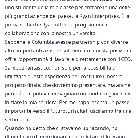
uno studente della mia classe per entrare in una delle
Riuscirà Kate a resistere al fascino di quest'uomo
più grandi aziende del paese, la Ryan Enterprises. È la
attraente, potente e seducente?
prima volta che Ryan offre un programma in
Leggi per scoprire una relazione lacerata tra rabbia e
collaborazione con la nostra università.
l'incontrollabile desiderio di piacere.
Sebbene la Columbia avesse partnership con diverse
Avviso: R18+, Solo per lettori maturi.
altre importanti aziende sul mercato, questa posizione
offre l'opportunità di lavorare direttamente con il CEO.
Sarebbe fantastico, non solo per la possibilità di
utilizzare questa esperienza per costruire il nostro
progetto finale, che dovremmo presentare, ma anche
perché non potevo immaginare un modo migliore per
iniziare la mia carriera. Per me, rappresenta un passo
importante verso il futuro. I risultati usciranno tra una
settimana.
Quando ho detto che ci stavamo ubriacando, ho
dimenticato di menzionare che i miei amici lo erano