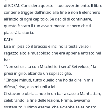
incontrato un uomo estremamente sessuale, Nathan
di BDSM. Considera questo il tuo avvertimento. Il libro
Ryan, in un club. Aveva gli occhi azzurri più seducenti
contiene trigger dall'inizio alla fine e non li elencherò
che avesse mai visto, un mento ben definito, capelli
all'inizio di ogni capitolo. Se decidi di continuare,
biondo dorato, labbra piene, perfettamente disegnate,
questo è stato il tuo avvertimento e spero che ti
e il sorriso più incredibile, con denti perfetti e quelle
piacerà la storia.
maledette fossette. Incredibilmente sexy.
KATE
Lisa mi pizzicò il braccio e inclinò la testa verso il
Lei e lui hanno avuto una notte di passione bellissima e
ragazzo alto e muscoloso che era appena entrato nel
bollente...
Katherine pensava di non incontrare più quell'uomo.
bar.
Ma il destino ha altri piani.
"Non sei uscita con Mitchel ieri sera? Sei veloce," la
presi in giro, alzando un sopracciglio.
Katherine sta per accettare il lavoro di assistente di un
"Cinque minuti, tutto quello che ho da dire in mia
miliardario che possiede una delle più grandi aziende
difesa," rise, e io mi unii a lei.
del paese ed è noto per essere un conquistatore,
Ci stavamo ubriacando in un bar a caso a Manhattan,
autoritario e completamente irresistibile. Lui è Nathan
celebrando la fine delle lezioni. Prima, avevamo
Ryan!
sostenuto l'ultimo esame, che avrebbe selezionato