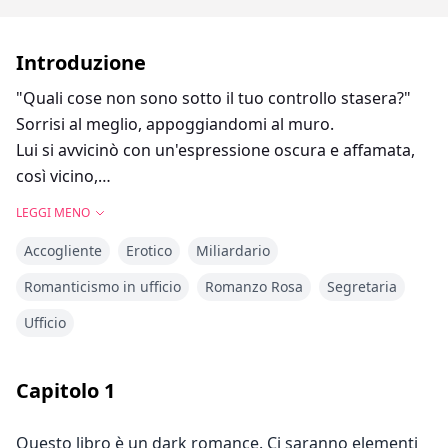
Introduzione
"Quali cose non sono sotto il tuo controllo stasera?"
Sorrisi al meglio, appoggiandomi al muro.
Lui si avvicinò con un'espressione oscura e affamata,
così vicino,
le sue mani raggiunsero il mio viso, e premette il suo
LEGGI MENO
corpo contro il mio.
Accogliente
Erotico
Miliardario
La sua bocca prese la mia con avidità, un po'
rudemente.
Romanticismo in ufficio
Romanzo Rosa
Segretaria
La sua lingua mi lasciò senza fiato.
Ufficio
"Se non vieni con me, ti scopo proprio qui." Sussurrò.
Capitolo
1
Katherine ha mantenuto la sua verginità per anni
anche dopo aver compiuto 18 anni. Ma un giorno, ha
Questo libro è un dark romance. Ci saranno elementi