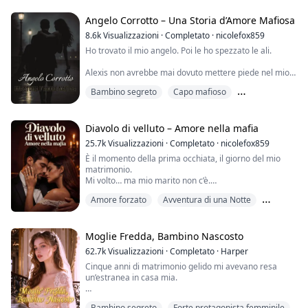
spezzò con ferocia il legame di compagna che lo univa
a Cassandra. Spogliata del...
Angelo Corrotto – Una Storia d’Amore Mafiosa
8.6k
Visualizzazioni
·
Completato
·
nicolefox859
Ho trovato il mio angelo. Poi le ho spezzato le ali.
Alexis non avrebbe mai dovuto mettere piede nel mio
mondo.
Bambino segreto
Capo mafioso
Uomini come me macchiano ragazze come lei. Le
portiamo via l’innocenza e la facciamo a brandelli.
Gravidanza
Lei si crede dura. Crede di potermi reggere.
Ma non sa quanto a fondo arrivi la mia oscurità.
Diavolo di velluto – Amore nella mafia
25.7k
Visualizzazioni
·
Completato
·
nicolefox859
Era meglio così: averla presa per una notte e poi
È il momento della prima occhiata, il giorno del mio
lasciarmela alle spalle.
matrimonio.
Qualunque cosa oltr...
Mi volto… ma mio marito non c’è.
Amore forzato
Avventura di una Notte
Al suo posto, vedo lo sconosciuto che mi ha rovinato la
vita.
Bambino segreto
Ecco la storia:
Moglie Fredda, Bambino Nascosto
sei anni fa ero al peggior primo appuntamento della
62.7k
Visualizzazioni
·
Completato
·
Harper
storia. Un appuntamento al buio con uno stronzo che
Cinque anni di matrimonio gelido mi avevano resa
non accettava un no come risposta. Poi è piombato lui,
un’estranea in casa mia.
uno sconosciuto bellissimo. Mi ha salvata. E si è seduto,
c...
Ignorata, non amata, alla fine sono scappata—
Bambino segreto
Forte protagonista femminile