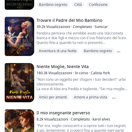
il corpo di Travis rispondeva. "Certo che lo vuoi," geme
Bambino segreto
Città
Confezione
Travis nel mio orecchio mentre aumenta la pressione
sul mio clitoride con il pollice, aggiungendo un terzo
dito e mandandomi oltre il limite. Ero tutta un'eruzione
sulla sua mano,...
Trovare il Padre del Mio Bambino
39.2k
Visualizzazioni
·
Completato
·
Sunscar
Pandora pensava che avrebbe avuto una staccionata
bianca e due figli e mezzo con il suo fidanzato del liceo.
Questo fino a quando lui non si presentò
all'appuntamento e lei lo scoprì a tradirla.
Avventura di una Notte
Bambino segreto
Appena divorziata, Pandora va a Las Vegas e si lascia
Gli opposti si attraggono
andare. Una notte selvaggia con uno sconosciuto si
conclude con un terribile postumi della sbornia. Inoltre,
Niente Moglie, Niente Vita
non riusciva a ricordare il suo nome o il...
180.3k
Visualizzazioni
·
In corso
·
Calista York
"Non sono un oggetto per sfogare i tuoi desideri!" urlai
silenziosamente.
La voce di Alex era fredda e tagliente, "Sei mia moglie,
soddisfare i miei bisogni fisiologici è legale e giusto."
Amici per amanti
Amore a prima vista
"La nostra guerra fredda non è finita!" La mia
resistenza era inutile poiché Alex era già entrato nel
Bambino segreto
mio corpo.
La sua mano fredda accarezzava il mio seno. In cinque
Il mio insegnante perverso
anni di matrimonio, dopo innumerevoli volte ...
8.2k
Visualizzazioni
·
Completato
·
karol alves
"Per ora, voglio conoscerti e scoprire tutti i tuoi segreti,
e poi, lentamente, ti scoperò fino a quando ogni parte