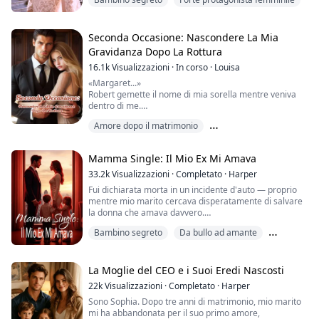
portando con me il bambino di cui lui non aveva mai
saputo nulla.
Fuggire
Credevo che mi avrebbe dimenticata.
Seconda Occasione: Nascondere La Mia
Gravidanza Dopo La Rottura
Invece, nell’istante in cui me ne sono andata,
16.1k
Visualizzazioni
·
In corso
·
Louisa
l’amministratore delegato spietato ha perso la testa… e
ha cominciato a darmi la caccia.
«Margaret...»
Robert gemette il nome di mia sorella mentre veniva
dentro di me.
Amore dopo il matrimonio
Per tre anni, avevo vissuto come una patetica ombra di
Margaret.
Avventura di una Notte
Bambino segreto
Mamma Single: Il Mio Ex Mi Amava
Stracciò la mia lettera di ammissione all'università. Mi
costrinse a infilare gli abiti di seta che Margaret
33.2k
Visualizzazioni
·
Completato
·
Harper
indossava prima di morire. Mi cacciò in gola le pillole
Fui dichiarata morta in un incidente d'auto — proprio
anticoncezionali mentre soffocavo tra le lacrime.
mentre mio marito cercava disperatamente di salvare
la donna che amava davvero.
Tutti dicevano la stessa cosa: «Sophi...
Bambino segreto
Da bullo ad amante
Cinque anni dopo, faccio ritorno con competenze
mediche di altissimo livello e due bambini adorabili.
Forte protagonista femminile
Ora il mondo mi conosce come la celebre "Dottoressa
Green".
La Moglie del CEO e i Suoi Eredi Nascosti
22k
Visualizzazioni
·
Completato
·
Harper
Con gli occhi arrossati, Charles Windsor mi mette alle
Sono Sophia. Dopo tre anni di matrimonio, mio marito
strette e, con voce strozzata, mi chiede: «Dian...
mi ha abbandonata per il suo primo amore,