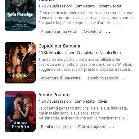
1.7k
Visualizzazioni
·
Completato
·
Robert Garcia
(Tutti non riuscirebbero a resistere a una storia su una
donna innamorata pazza che trova il suo amato uomo.)
Sai qual è la più folle espressione d'amore per
qualcuno?
Amore a prima vista
Avventura
È imprigionarlo, per farlo appartenere a sé per
sempre.
Bambino segreto
Ho monitorato il mio amato Lawrence per quattro anni,
Cupido per Bambini
e improvvisamente un giorno è scomparso nel nulla.
Ho ricevuto un invito.
25.3k
Visualizzazioni
·
Completato
·
Natalia Ruth
Vuoi recuperare ciò che ti è più prezioso?
Tradita da mio padre e dalla mia sorellastra, fui
Isola...
costretta a una notte di passione con Charles Windsor.
Fuggendo da casa, scoprii presto di aspettare i suoi tre
gemelli.
Avventura di una Notte
Bambino segreto
Sei anni dopo, torno come una rinomata stilista,
determinata a vendicarmi. Charles, accecato dalle
Compagno predestinato
bugie della mia sorellastra, mi vede come una nemica.
Quando la verità finalmente viene a galla, mi supplica
Amore Proibito
per un'altra possibil...
4.8k
Visualizzazioni
·
Completato
·
Olivia
I suoi amici pensano tutti che io sia la sua fidanzata,
ma in realtà sono la sua sorellastra!
Mi minaccia, insistendo che non lo menzioni mai a
nessuno fuori.
Bambino segreto
Cattivo ragazzo
Non avrei mai immaginato di sviluppare sentimenti per
lui. È un amore proibito, un segreto che non può essere
Compagno predestinato
rivelato...