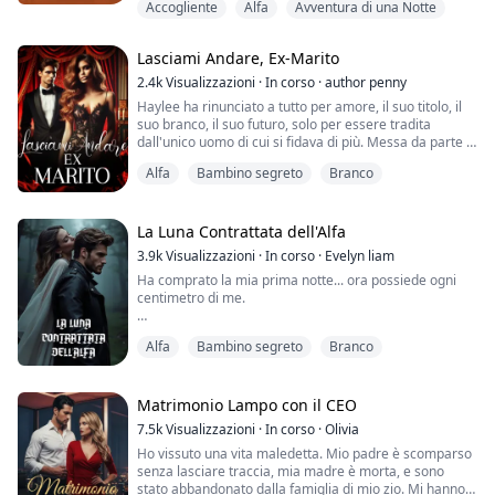
Accogliente
Alfa
Avventura di una Notte
svelando i segreti che tenevo sepolti, anima e corpo.
Lasciami Andare, Ex-Marito
Dean era nella stanza accanto: il mio Alfa, il mio
compagno, il padre del bambino che avevo tenuto
2.4k
Visualizzazioni
·
In corso
·
author penny
nascosto per sette anni. Ma ...
Haylee ha rinunciato a tutto per amore, il suo titolo, il
suo branco, il suo futuro, solo per essere tradita
dall'unico uomo di cui si fidava di più. Messa da parte e
incinta, è scomparsa nell'ombra, determinata a
Alfa
Bambino segreto
Branco
crescere i suoi figli lontano dalle bugie e dal dolore. Ma
il destino ha un senso dell'umorismo crudele.
Cinque anni dopo, il mondo di Alpha Aiden Fenrir sta
La Luna Contrattata dell'Alfa
crollando, e l'unica che pu...
3.9k
Visualizzazioni
·
In corso
·
Evelyn liam
Ha comprato la mia prima notte... ora possiede ogni
centimetro di me.
BETHANY
Alfa
Bambino segreto
Branco
Una notte. Doveva essere solo una notte.
Una notte nel letto di Alpha Damien, un uomo la cui
Matrimonio Lampo con il CEO
voce trasuda comando, i cui occhi mi spogliano, e il cui
7.5k
Visualizzazioni
·
In corso
·
Olivia
tocco mi fa desiderare in luoghi che non sapevo
Ho vissuto una vita maledetta. Mio padre è scomparso
potessero bruciare.
senza lasciare traccia, mia madre è morta, e sono
stato abbandonato dalla famiglia di mio zio. Mi hanno
Gli ho venduto la mia verginità per salvare la vita di mia