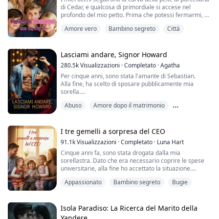
di Cedar, e qualcosa di primordiale si accese nel
profondo del mio petto. Prima che potessi fermarmi, mi
stavo muovendo verso il letto—attratto da un istinto
Amore vero
Bambino segreto
Città
che non riconoscevo.
Lei si premette contro il muro, gli occhi spalancati dalla
paura.
Lasciami andare, Signor Howard
280.5k
Visualizzazioni
·
Completato
·
Agatha
Ma quando le mie dita si chiusero intorno alla sua
Per cinque anni, sono stata l'amante di Sebastian.
caviglia delicata, ogni pensiero razionale m...
Alla fine, ha scelto di sposare pubblicamente mia
sorella.
Mi ha detto freddamente: "Vattene!"
Abuso
Amore dopo il matrimonio
Non mi sono più aggrappata a questa relazione e ho
incontrato nuovi uomini eccezionali.
Bambino segreto
Quando stavo uscendo con un altro uomo, Sebastian è
diventato pazzo di gelosia.
I tre gemelli a sorpresa del CEO
Mi ha bloccata contro il muro, ha schiacciato le sue
91.1k
Visualizzazioni
·
Completato
·
Luna Hart
labbra sulle mie e mi ha presa co...
Cinque anni fa, sono stata drogata dalla mia
sorellastra. Dato che era necessario coprire le spese
universitarie, alla fine ho accettato la situazione.
Sentivo il suo respiro bollente contro il mio orecchio, le
Appassionato
Bambino segreto
Bugie
sue dita ruvide che sfioravano le mie cosce interne,
provocando un dolore elettrico e intorpidito. Il suo
cazzo duro premeva contro la mia figa bagnata,
facendo impazzire il mio battito car...
Isola Paradiso: La Ricerca del Marito della
Yandere