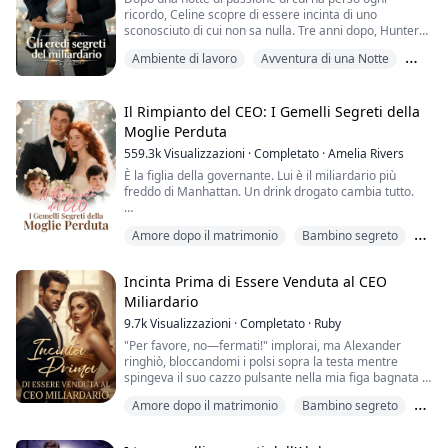
ricordo, Celine scopre di essere incinta di uno
sconosciuto di cui non sa nulla. Tre anni dopo, Hunter
Reid torna in città.
Ambiente di lavoro
Avventura di una Notte
È un uomo freddo, spietato e ossessionato dalla
Bambino segreto
perfezione. Quando le loro strade si incrociano, Hunter
trova esasperanti la gentilezza e l'ingenuità di Celine,
Il Rimpianto del CEO: I Gemelli Segreti della
eppure non riesce a ignorare l'attrazione che lo spinge
Moglie Perduta
verso di l...
559.3k
Visualizzazioni
·
Completato
·
Amelia Rivers
È la figlia della governante. Lui è il miliardario più
freddo di Manhattan. Un drink drogato cambia tutto.
Aria Taylor si sveglia nel letto di Blake Morgan,
Amore dopo il matrimonio
Bambino segreto
accusata di averlo sedotto. La sua punizione? Un
contratto di matrimonio di cinque anni: sua moglie sulla
Da povero a ricco
carta, sua serva nella realtà. Mentre Blake sfoggia il
Incinta Prima di Essere Venduta al CEO
suo vero amore Emma ai galà di Manhattan, Aria paga
Miliardario
le spese mediche di suo padre...
9.7k
Visualizzazioni
·
Completato
·
Ruby
"Per favore, no—fermati!" implorai, ma Alexander
ringhiò, bloccandomi i polsi sopra la testa mentre
spingeva il suo cazzo pulsante nella mia figa bagnata e
riluttante, allargandomi con forza brutale. "Cazzo, sei
Amore dopo il matrimonio
Bambino segreto
così stretta, sporca piccola puttana—prendi ogni
centimetro grosso!"
Da bullo ad amante