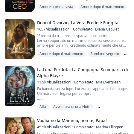
reso la vita un inferno—abusi continui, e peggio
sorella. Pensavo che sarebbe finita lì.
Amore a prima vista
Amore dopo il matrimonio
ancora, mio zio e mio cugino mi accerchiavano quando
nessuno guardava...
...
Bambino segreto
Ma forse la fortuna mi ha finalmente trovato. Sono
riuscito a fuggire da quell'incubo e sono scappato con
Dopo il Divorzio, La Vera Erede è Fuggita
quest'uomo bell...
165k
Visualizzazioni
·
Completato
·
Diana Capulet
"Sposati da tre anni, lui spariva ogni notte.
Lei ha sopportato un matrimonio senza sesso e senza
amore per tre anni, credendo ostinatamente che un
giorno suo marito avrebbe riconosciuto il suo valore.
Amore dopo il matrimonio
Bambino segreto
Tuttavia, ciò che non si aspettava era di ricevere invece
le carte del divorzio.
Cuccioli accidentali
Alla fine, ha preso una decisione: non voleva un uomo
che non la amava, così ha lasciato la casa nel cuore
La Luna Perduta: La Compagna Scomparsa di
della nott...
Alpha Blayze
11.9k
Visualizzazioni
·
Completato
·
Mia Evergreen
Fu bandita senza lupo. Lui era intrappolato dalle bugie.
Un marchio li legava per sempre.
....
Elara è sempre stata l'emarginata, senza lupo, senza
Alfa
Avventura di una Notte
poteri e tormentata dalla matrigna e dalla sorellastra.
Ma una notte rubata al ballo reale cambia tutto. Un
Bambino segreto
ballo con l'erede Lycan, Blayze Kingston, si conclude
Vogliamo la Mamma, non te, Papà!
con un marchio proibito che non avrebbe mai dovuto
essere possibile. Bandita con vergogna ...
45.5k
Visualizzazioni
·
Completato
·
Marina Ellington
I miei occhi seguirono la curva della pelle di porcellana