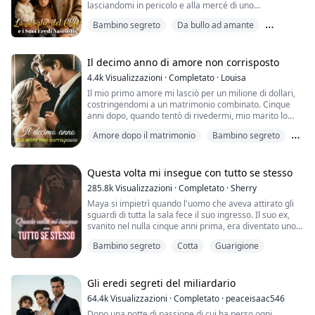
lasciandomi in pericolo e alla mercé di uno
sconosciuto.
Bambino segreto
Da bullo ad amante
Ero disperata e incinta, ma lui mi ha accusata di
Forte protagonista femminile
tradimento e ha persino cercato di fare del male al
bambino che aspettavo.
Il decimo anno di amore non corrisposto
4.4k
Visualizzazioni
·
Completato
·
Louisa
Cinque anni dopo, torno con due gemelli. Con le
Il mio primo amore mi lasciò per un milione di dollari,
lacrime agli occhi, pretende di sapere: «Di chi sono
costringendomi a un matrimonio combinato. Cinque
questi bambini? Co...
anni dopo, quando tentò di rivedermi, mio marito lo
scoprì...
Amore dopo il matrimonio
Bambino segreto
Cotta
Questa volta mi insegue con tutto se stesso
285.8k
Visualizzazioni
·
Completato
·
Sherry
Maya si impietrì quando l'uomo che aveva attirato gli
sguardi di tutta la sala fece il suo ingresso. Il suo ex,
svanito nel nulla cinque anni prima, era diventato uno
dei magnati più ricchi di Boston. All'epoca non aveva
Bambino segreto
Cotta
Guarigione
mai lasciato trapelare nulla sulla sua vera identità, per
poi scomparire senza lasciare traccia. Ora, incrociando
il suo sguardo gelido, poteva solo dedurre che le
avesse taciuto ...
Gli eredi segreti del miliardario
64.4k
Visualizzazioni
·
Completato
·
peaceisaac546
Dopo una notte di passione di cui ha perso ogni