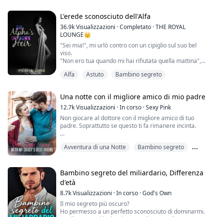
Dopo averlo rifiutato vent'anni fa,
non avrei mai immaginato che un viaggio a casa si
L'erede sconosciuto dell'Alfa
sarebbe trasformato in una notte di passione.
36.9k
Visualizzazioni
·
Completato
·
THE ROYAL
Proprio come non avrei mai immaginato che mi
LOUNGE👑
avrebbe messa incinta.
"Sei mia!", mi urlò contro con un cipiglio sul suo bel
viso.
Ora, du...
"Non ero tua quando mi hai rifiutata quella mattina",
cercai di imitare la sua espressione, ma fallii
Alfa
Astuto
Bambino segreto
miseramente. Un piccolo sorriso comparve sul suo
volto, il cipiglio scomparve mentre chiudeva lo spazio
tra di noi e posava la sua mano sulla mia vita,
Una notte con il migliore amico di mio padre
facendomi rabbrividire.
"Sei sempre stata mia, Brea", mi tirò più vicino a sé e
12.7k
Visualizzazioni
·
In corso
·
Sexy Pink
affon...
Non giocare al dottore con il migliore amico di tuo
padre. Soprattutto se questo ti fa rimanere incinta.
Una notte con il Dottor McHottie e lui esplora ogni
Avventura di una Notte
Bambino segreto
centimetro della mia anatomia.
Doveva essere solo un'avventura divertente con uno
Differenza d'Età
straniero.
Si scopre che è il nuovo dottore e il migliore amico di
Bambino segreto del miliardario, Differenza
mio padre.
d'età
Ora so di essere nei guai.
8.7k
Visualizzazioni
·
In corso
·
God's Own
Una mela al giorno toglie il medico di torno, ma lui co...
Il mio segreto più oscuro?
Ho permesso a un perfetto sconosciuto di dominarmi.