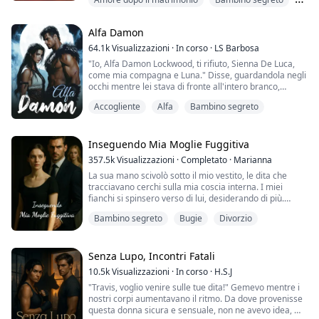
mani di Ronan si muovevano senza il suo comando, le
dita si arricciavano nella camicia di lino di Dimitri, come
Compagno predestinato
se lo stesse tirando più vicino invece di respingerlo.
Alfa Damon
La mano di Dimitri si mosse istintivamente verso la
64.1k
Visualizzazioni
·
In corso
·
LS Barbosa
nuca di Ronan, tirandolo avanti, e mentre le loro labbra
"Io, Alfa Damon Lockwood, ti rifiuto, Sienna De Luca,
si sfiorav...
come mia compagna e Luna." Disse, guardandola negli
occhi mentre lei stava di fronte all'intero branco,
aspettando che lui la riconoscesse come sua
Accogliente
Alfa
Bambino segreto
compagna.
Lei si bloccò per un momento, non sapendo cosa dire,
prima di fare un respiro profondo. I suoi occhi
Inseguendo Mia Moglie Fuggitiva
incontrarono quelli di sua madre, che scuoteva la testa,
357.5k
Visualizzazioni
·
Completato
·
Marianna
dicendole di non farlo. Tutt...
La sua mano scivolò sotto il mio vestito, le dita che
tracciavano cerchi sulla mia coscia interna. I miei
fianchi si spinsero verso di lui, desiderando di più.
Tracciò il bordo delle mie mutandine, stuzzicando, poi
Bambino segreto
Bugie
Divorzio
infilò le dita sotto, il suo tocco freddo mi fece
rabbrividire.
"Il tuo vestito implora di essere tolto, Morgan," ringhiò
nel mio orecchio.
Senza Lupo, Incontri Fatali
Mi baciò lungo il collo fino alla clavicola, ...
10.5k
Visualizzazioni
·
In corso
·
H.S.J
"Travis, voglio venire sulle tue dita!" Gemevo mentre i
nostri corpi aumentavano il ritmo. Da dove provenisse
questa donna sicura e sensuale, non ne avevo idea, ma