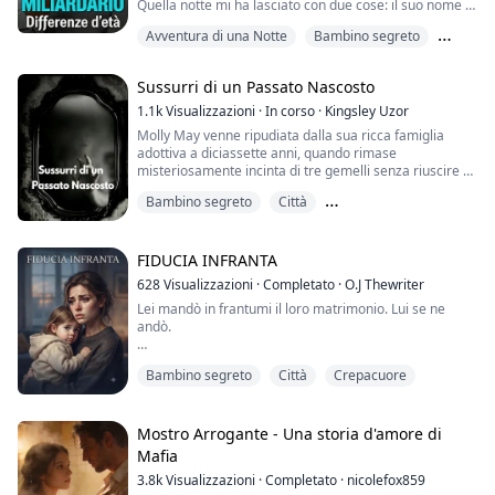
Quella notte mi ha lasciato con due cose: il suo nome di
battesimo. E il suo bambino.
Avventura di una Notte
Bambino segreto
Ora Dominic è tornato e non mi perde di vista.
Tutto è iniziato con un volo e un uomo più grande
Erotico
incredibilmente attraente.
Sussurri di un Passato Nascosto
E si è concluso con la notte più erotica della mia vita.
Ma il mio primo assaggio di sottomissione è finito in ...
1.1k
Visualizzazioni
·
In corso
·
Kingsley Uzor
Molly May venne ripudiata dalla sua ricca famiglia
adottiva a diciassette anni, quando rimase
misteriosamente incinta di tre gemelli senza riuscire a
spiegarsene il motivo. Trascorse cinque anni a
Bambino segreto
Città
crescere da sola Alex, Ben e Claudia in un Paese
straniero, lavorando fino allo sfinimento pur di tenerli
Da nemici ad amanti
al sicuro.
FIDUCIA INFRANTA
Quando un’opportunità di lavoro la riporta a Northfolk,
628
Visualizzazioni
·
Completato
·
O.J Thewriter
il suo primogenito, brillante...
Lei mandò in frantumi il loro matrimonio. Lui se ne
andò.
Nessuno dei due sapeva che lei portava in grembo suo
Bambino segreto
Città
Crepacuore
figlio.
La relazione di Emily non si limitò a porre fine al suo
matrimonio: cancellò la vita che credeva le fosse
Mostro Arrogante - Una storia d'amore di
garantita. Ryan se ne andò senza voltarsi, indossando
Mafia
la rabbia come un’armatura, e lasciando Emily sola con
3.8k
Visualizzazioni
·
Completato
·
nicolefox859
un rimorso da cui non sarebbe mai riuscita a fuggire.