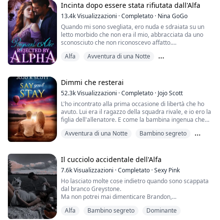
lui o dal suo club. Questo fino a quando il cowboy
Incinta dopo essere stata rifiutata dall'Alfa
residente non cattura ...
13.4k
Visualizzazioni
·
Completato
·
Nina GoGo
Quando mi sono svegliata, ero nuda e sdraiata su un
letto morbido che non era il mio, abbracciata da uno
sconosciuto che non riconoscevo affatto.
Allo stesso tempo, c'era un dolore intenso tra le
Alfa
Avventura di una Notte
gambe, e quasi urlai.
Avevo dato la mia verginità a un uomo sconosciuto?!
Bambino segreto
****************Sono la figlia più giovane dell'Alfa
Aiden del Branco della Luna d'Argento, e ho una sorella
Dimmi che resterai
gemella. Ci somiglia...
52.3k
Visualizzazioni
·
Completato
·
Jojo Scott
L'ho incontrato alla prima occasione di libertà che ho
avuto. Lui era il ragazzo della squadra rivale, e io ero la
figlia dell'allenatore. E come la bambina ingenua che
ero, l'ho seguito sul sedile posteriore della sua
Avventura di una Notte
Bambino segreto
macchina.
Erotico
Un'ora dopo, mi ha buttato fuori e mi ha lasciato nel
vialetto di una casa sconosciuta. Non l'avrei fatto se
Il cucciolo accidentale dell'Alfa
avessi saputo che sarei rimasta incinta.
7.6k
Visualizzazioni
·
Completato
·
Sexy Pink
Ho lasciato molte cose indietro quando sono scappata
Cinque anni dopo, è...
dal branco Greystone.
Ma non potrei mai dimenticare Brandon,
il playboy testardo e sexy da morire che era stato
Alfa
Bambino segreto
Dominante
scelto come mio compagno.