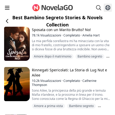
Best Bambino Segreto Stories & Novels
Collection
Sposata con un Marito Brutto? No!
78.1k
Visualizzazioni
·
Completato
·
Amelia Hart
La mia perfida sorellastra mi ha minacciata con la vita
di mio fratello, costringendomi a sposare un uomo che
si diceva fosse di una bruttezza indicibile. Non avevo
altra scelta che obbedire.
Amore dopo il matrimonio
Bambino segreto
Tuttavia, dopo il matrimonio, ho scoperto che
quest'uomo non era affatto brutto; al contrario, era sia
Commedia
bello che affascinante, ed era anche un miliardario!
Rinnegati Spericolati: La Storia di Lug Nut e
Ailee
10.2k
Visualizzazioni
·
Completato
·
Catherine
Thompson
Sono Ailee, la principessa della più grande e temuta
Mafia irlandese, e la prossima in linea per il trono.
Sono conosciuta come la Regina di Ghiaccio per la mia
spietatezza verso i nemici. Sono venuta dai Rinnegati
Amore a prima vista
Bambino segreto
per trovare mio padre e ottenere il suo midollo osseo
per salvare la mia vita. Non ho bisogno di nient'altro da
Club motociclistico