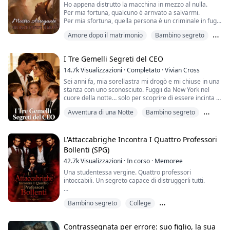
Tre anni d...
Ho appena distrutto la macchina in mezzo al nulla.
Per mia fortuna, qualcuno è arrivato a salvarmi.
Per mia sfortuna, quella persona è un criminale in fuga.
Amore dopo il matrimonio
Bambino segreto
Daniil Vlasov.
Un metro e novantacinque di cupa intensità dagli occhi
Crimine
azzurri.
I Tre Gemelli Segreti del CEO
Non mi dice neppure una cosa su chi sia o che cosa ci
faccia quassù.
14.7k
Visualizzazioni
·
Completato
·
Vivian Cross
Ma non serve essere un genio per capire che
Sei anni fa, mia sorellastra mi drogò e mi chiuse in una
quest’uomo è pericolo allo stato puro.
stanza con uno sconosciuto. Fuggii da New York nel
cuore della notte… solo per scoprire di essere incinta di
...
tre gemelli.
Avventura di una Notte
Bambino segreto
Sei anni dopo, torno come “Jane”, una designer di fama
Forte protagonista femminile
internazionale. La mia missione: riprendermi il marchio
della mia defunta madre. Ma Ethan Blackwood —
L'Attaccabrighe Incontra I Quattro Professori
quell’amministratore delegato freddo e potente —
Bollenti (SPG)
continua a met...
42.7k
Visualizzazioni
·
In corso
·
Memoree
Una studentessa vergine. Quattro professori
intoccabili. Un segreto capace di distruggerli tutti.
Cheska Vega aveva un piano semplice: laurearsi,
Bambino segreto
College
restare invisibile e sopravvivere. Ma il campus che
chiama casa nasconde un segreto oscuro, irresistibile.
Da nemici ad amanti
Adesso è intrappolata in un gioco ad altissima posta,
Contrassegnata per errore: suo figlio, la sua
fatto di ossessione, con quattro uomini che non