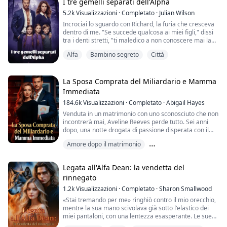
I tre gemelli separati dell'Alpha
Sono Nora Frost—aspettate, Nora Traynor—venduta
come una merce a buon mercato dai miei genitori avidi
5.2k
Visualizzazioni
·
Completato
·
Julian Wilson
per 100 milioni ...
Incrociai lo sguardo con Richard, la furia che cresceva
dentro di me. "Se succede qualcosa ai miei figli," dissi
tra i denti stretti, "ti maledico a non conoscere mai la
pace. Le tue notti saranno tormento, i tuoi giorni
Alfa
Bambino segreto
Città
saranno ombre, Richard Blackwood."
Come una senza lupo che era stata abbandonata dal
suo Alpha, Elena era già incinta—ma l'Alpha dal cuore
La Sposa Comprata del Miliardario e Mamma
freddo non si curava né di lei né del b...
Immediata
184.6k
Visualizzazioni
·
Completato
·
Abigail Hayes
Venduta in un matrimonio con uno sconosciuto che non
incontrerà mai, Aveline Reeves perde tutto. Sei anni
dopo, una notte drogata di passione disperata con il
miliardario più pericoloso di Manhattan cambia tutto.
Amore dopo il matrimonio
Fugge dal suo letto, lasciando solo un anello
inestimabile—senza sapere di essersi appena segnata
Avventura di una Notte
Bambino segreto
per la caccia.
Legata all'Alfa Dean: la vendetta del
rinnegato
1.2k
Visualizzazioni
·
Completato
·
Sharon Smallwood
«Stai tremando per me» ringhiò contro il mio orecchio,
mentre la sua mano scivolava già sotto l'elastico dei
miei pantaloni, con una lentezza esasperante. Le sue
dita si fecero strada nelle mie profondità nascoste,