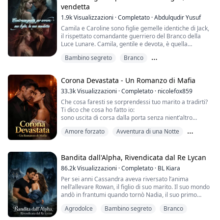
vendetta
avrebbe mai dovuto sfiorare.
1.9k
Visualizzazioni
·
Completato
·
Abdulqudir Yusuf
Da quell’istan...
Camila e Caroline sono figlie gemelle identiche di Jack,
il rispettato comandante guerriero del Branco della
Luce Lunare. Camila, gentile e devota, è quella
promessa in sposa ad Alpha Michael, scelta per essere
Bambino segreto
Branco
la sua Luna.
Compagno predestinato
Caroline, audace e spericolata, è spesso gelosa
Corona Devastata - Un Romanzo di Mafia
dell'onore della sua gemella.
33.3k
Visualizzazioni
·
Completato
·
nicolefox859
La notte della cerimonia del marchio, Michael,
Che cosa faresti se sorprendessi tuo marito a tradirti?
sopraffatto dalla lussuria e intossicato, finisce...
Ti dico che cosa ho fatto io:
sono uscita di corsa dalla porta senza nient’altro
addosso che i vestiti che portavo.
Amore forzato
Avventura di una Notte
Un mese dopo, sono al verde, senza lavoro, quasi
Bambino segreto
senza un tetto.
Poi però, mentre faccio da tappabuchi come cameriera
Bandita dall'Alpha, Rivendicata dal Re Lycan
in un ristorante di lusso, inciampo e finisco dritta in
86.2k
Visualizzazioni
·
Completato
·
BL Kiara
grembo a uno sconosciuto da togliere il fiato.
Per sei anni Cassandra aveva riversato l’anima
nell’allevare Rowan, il figlio di suo marito. Il suo mondo
Una c...
andò in frantumi quando tornò Nadia, il suo primo
amore, e venne alla luce che era lei la madre biologica
Agrodolce
Bambino segreto
Branco
di Rowan. Suo marito, un Alpha, andò a letto con Nadia
senza neppure fingere pudore, nel letto coniugale, e