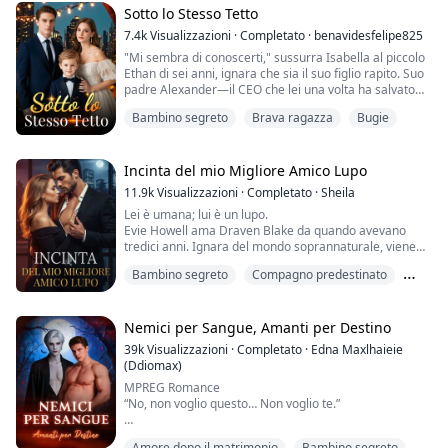
Sotto lo Stesso Tetto
7.4k
Visualizzazioni
·
Completato
·
benavidesfelipe825
"Mi sembra di conoscerti," sussurra Isabella al piccolo
Ethan di sei anni, ignara che sia il suo figlio rapito. Suo
padre Alexander—il CEO che lei una volta ha salvato—
cerca la sua misteriosa salvatrice, senza sapere che è
Bambino segreto
Brava ragazza
Bugie
nella sua casa. Quando la sua spietata fidanzata
scopre la verità, inizia la corsa.
Incinta del mio Migliore Amico Lupo
11.9k
Visualizzazioni
·
Completato
·
Sheila
Lei è umana; lui è un lupo.
Evie Howell ama Draven Blake da quando avevano
tredici anni. Ignara del mondo soprannaturale, viene
trascinata in un regno ben oltre la sua comprensione.
Bambino segreto
Compagno predestinato
Draven Blake, il cosiddetto Signore Alfa, è un lupo
potente e ricco determinato a forgiare il proprio
Da bullo ad amante
destino. Anche se nega che Evie sia la sua compagna
predestinata, la considera la sua amica più cara. Per
Nemici per Sangue, Amanti per Destino
quindici a...
39k
Visualizzazioni
·
Completato
·
Edna Maxlhaieie
(Ddiomax)
MPREG Romance
“No, non voglio questo… Non voglio te.”
Anche mentre le parole uscivano dalla sua bocca, le
Amore dopo il matrimonio
Bambino segreto