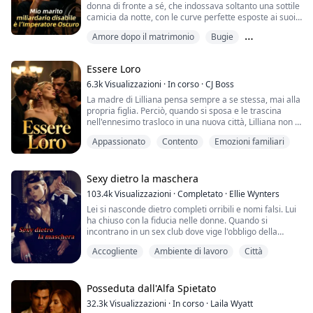
donna di fronte a sé, che indossava soltanto una sottile
camicia da notte, con le curve perfette esposte ai suoi
occhi.
Amore dopo il matrimonio
Bugie
«Lo ammetto, mi attrai.» All'improvviso Clifton chinò il
Differenza d'Età
capo, mordendomi la clavicola con le labbra sottili,
Essere Loro
mentre le sue dita scivolavano giù dal mio seno pieno
per insinuarsi tra le mie cosce.
6.3k
Visualizzazioni
·
In corso
·
CJ Boss
La madre di Lilliana pensa sempre a se stessa, mai alla
Fui inchiodata sul letto da...
propria figlia. Perciò, quando si sposa e le trascina
nell'ennesimo trasloco in una nuova città, Lilliana non si
aspetta minimamente di poter essere più felice di
Appassionato
Contento
Emozioni familiari
quanto non lo sia stata da anni. Il suo nuovo
fratellastro, Ryder, non sopporta di vedere Lilly con i
suoi cinque nuovi "fidanzati". Ryder la fa sua. Poi gli
altri due fratellastri ...
Sexy dietro la maschera
103.4k
Visualizzazioni
·
Completato
·
Ellie Wynters
Lei si nasconde dietro completi orribili e nomi falsi. Lui
ha chiuso con la fiducia nelle donne. Quando si
incontrano in un sex club dove vige l'obbligo della
maschera, nessuno dei due immagina che si stanno
Accogliente
Ambiente di lavoro
Città
dando battaglia ai tavoli del consiglio di
amministrazione da diciotto mesi.
Alla Taylor Industries, lei è Joy Smith: la direttrice
Posseduta dall'Alfa Spietato
finanziaria sciatta che affoga le curve in poliestere
32.3k
Visualizzazioni
·
In corso
·
Laila Wyatt
infor...