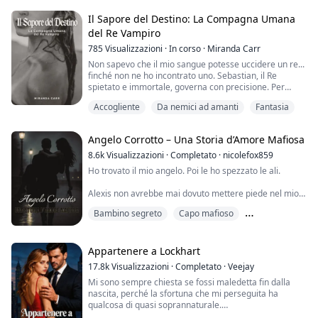
miliardario più potente della città.
Avventura di una Notte
Il Sapore del Destino: La Compagna Umana
Quella notte di passione avrebbe dovuto essere la fine
del Re Vampiro
di tutto.
785
Visualizzazioni
·
In corso
·
Miranda Carr
Ma quando la malattia di suo fratello A...
Non sapevo che il mio sangue potesse uccidere un re...
finché non ne ho incontrato uno. Sebastian, il Re
spietato e immortale, governa con precisione. Per
secoli ha regnato con rigore implacabile, il cuore
Accogliente
Da nemici ad amanti
Fantasia
freddo come il trono di pietra su cui siede. Un attimo
prima non sono niente. Quello dopo, sono la sua
ossessione. Il suo tocco brucia come fuoco di ghiaccio.
Angelo Corrotto – Una Storia d’Amore Mafiosa
Il suo sguardo mi segue attraverso ...
8.6k
Visualizzazioni
·
Completato
·
nicolefox859
Ho trovato il mio angelo. Poi le ho spezzato le ali.
Alexis non avrebbe mai dovuto mettere piede nel mio
mondo.
Bambino segreto
Capo mafioso
Uomini come me macchiano ragazze come lei. Le
portiamo via l’innocenza e la facciamo a brandelli.
Gravidanza
Lei si crede dura. Crede di potermi reggere.
Ma non sa quanto a fondo arrivi la mia oscurità.
Appartenere a Lockhart
17.8k
Visualizzazioni
·
Completato
·
Veejay
Era meglio così: averla presa per una notte e poi
Mi sono sempre chiesta se fossi maledetta fin dalla
lasciarmela alle spalle.
nascita, perché la sfortuna che mi perseguita ha
Qualunque cosa oltr...
qualcosa di quasi soprannaturale.