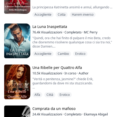
La principessa Katrinetta ansimò e annuì, allungando la
mano per accarezzarlo.
Accogliente
Cotta
Harem inverso
Lui si spostò sopra di lei, sollevandosi sui gomiti in
modo che lei fosse sotto di lui. I suoi fianchi erano
La Luna Inaspettata
larghi, e i muscoli potenti sotto le sue mani la facevano
desiderare lui più che mai. Sollevò il bacino nel
76.4k
Visualizzazioni
·
Completato
·
MC Perry
tentativo di incontrarlo, mai avrebbe immaginato che la
"Quindi, ora che hai finito di palpare il mio Beta, credo
sua prima volta sarebbe stata...
che dovremmo risolvere qualunque cosa ci sia tra noi,"
disse Damien.
Accogliente
Cambio
Erotico
Il mio cuore sobbalzò sentendo la sua voce. Dea, era
davvero perfetto. "Non stavo palpando il tuo Beta," gli
risposi roteando gli occhi. "Per essere un Alpha così
potente, non hai nemmeno notato che il tuo Beta mi ha
Una Ribelle per Quattro Alfa
fatto lo sgambetto apposta."
10.5k
Visualizzazioni
·
In corso
·
Author
"Verità o penitenza, Jasmine?" chiede Erik,
"Hai appena roteato gli o...
guardandomi da dove mi sta stuzzicando.
"Verità," rispondo, perché stasera si tratta di
Alfa
Città
Erotico
comunicazione aperta.
Lui alza un sopracciglio e arriccia le labbra in un sorriso
malizioso. "Chi di noi vuoi che ti scopi per primo?"
Comprata da un mafioso
24.4k
Visualizzazioni
·
Completato
·
Ekamaya Abigail
Guardo ognuno di loro. Damon, che mi accarezza la