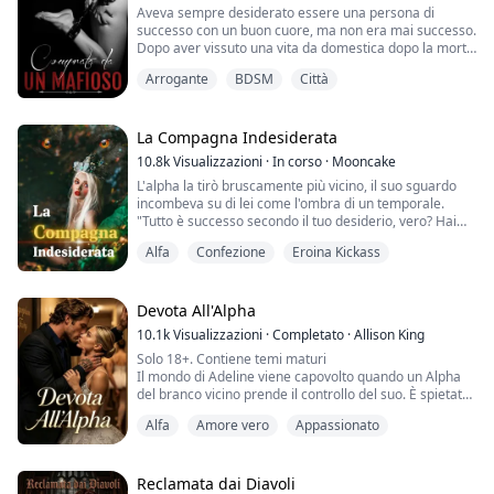
Aveva sempre desiderato essere una persona di
gamba mentre mi apre per il suo amico; Harry, con la
successo con un buon cuore, ma non era mai successo.
barba scura che sfiora la m...
Dopo aver vissuto una vita da domestica dopo la morte
del padre, la sua matrigna decise di venderla a un
Arrogante
BDSM
Città
bordello dove fu comprata da un mafioso spietato che
amava infliggere dolore.
La Compagna Indesiderata
10.8k
Visualizzazioni
·
In corso
·
Mooncake
L'alpha la tirò bruscamente più vicino, il suo sguardo
incombeva su di lei come l'ombra di un temporale.
"Tutto è successo secondo il tuo desiderio, vero? Hai
rovinato tutto! Tu!—una creatura patetica come te mi
Alfa
Confezione
Eroina Kickass
ha fatto mettere in pericolo il mio Branco!" Sibilò.
"Starai lì come una muta?" Era frustrato che la sua
compagna non parlasse.
Devota All'Alpha
10.1k
Visualizzazioni
·
Completato
·
Allison King
"I-Io mi dispiace, A-Alpha," Evelyn non sapeva
Solo 18+. Contiene temi maturi
nemmeno per...
Il mondo di Adeline viene capovolto quando un Alpha
del branco vicino prende il controllo del suo. È spietato;
corrono voci secondo cui avrebbe persino ucciso suo
Alfa
Amore vero
Appassionato
padre pur di ottenere il ruolo di Alpha, eppure Adeline
non riesce a impedire alle ginocchia di cederle ogni
volta che lui è nei paraggi.
Convinto che la Dea della Luna abbia maledetto l’Alpha
Reclamata dai Diavoli