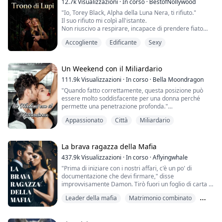
12.7k
Visualizzazioni
·
In corso
·
BestofNollywood
"Io, Torey Black, Alpha della Luna Nera, ti rifiuto."
Il suo rifiuto mi colpì all'istante.
Non riuscivo a respirare, incapace di prendere fiato
mentre il mio petto si alzava e abbassava, il mio
Accogliente
Edificante
Sexy
stomaco si contorceva, incapace di tenermi insieme
mentre guardavo la sua macchina sfrecciare giù per il
vialetto e allontanarsi da me.
Un Weekend con il Miliardario
Non riuscivo nemmeno a confortare il mio lupo, che si
111.9k
Visualizzazioni
·
In corso
·
Bella Moondragon
ritirò immediat...
"Quando fatto correttamente, questa posizione può
essere molto soddisfacente per una donna perché
permette una penetrazione profonda."
Apro la bocca per rispondere, ma tutto ciò che esce è
Appassionato
Città
Miliardario
un respiro affannoso e un piccolo sospiro. Lui ride, un
suono basso e ruvido, poi si china e mi bacia al centro
della schiena.
Sento di nuovo la punta di lui alla mia entrata. Spinge
La brava ragazza della Mafia
leggermente dentro, e il mio...
437.9k
Visualizzazioni
·
In corso
·
Aflyingwhale
"Prima di iniziare con i nostri affari, c'è un po' di
documentazione che devi firmare," disse
improvvisamente Damon. Tirò fuori un foglio di carta e
lo spinse verso Violet.
Leader della mafia
Matrimonio combinato
"Cos'è questo?" chiese lei.
Proibito