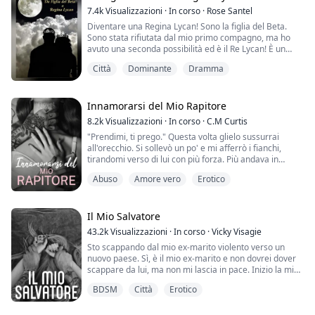
passando nella mia testa. Non sapevo di Aiden e
7.4k
Visualizzazioni
·
In corso
·
Rose Santel
Logan, ma Adrian poteva sicuramente sentire il mio
Diventare una Regina Lycan! Sono la figlia del Beta.
desiderio da dove si trovava.
Sono stata rifiutata dal mio primo compagno, ma ho
avuto una seconda possibilità ed è il Re Lycan! È un
Volevo che smettesse...
uomo dal cuore freddo, temuto da tutti. Ho tanta paura,
Città
Dominante
Dramma
perché vuole stare con me?
Per tutta la mia vita, ho sempre sognato che il mio
compagno mi amasse come i miei genitori si amano.
Come può il re darmi questo?
Innamorarsi del Mio Rapitore
Mia madre è stata benedetta c...
8.2k
Visualizzazioni
·
In corso
·
C.M Curtis
"Prendimi, ti prego." Questa volta glielo sussurrai
all'orecchio. Si sollevò un po' e mi afferrò i fianchi,
tirandomi verso di lui con più forza. Più andava in
profondità, più perdevo il controllo. Potevo capire che si
Abuso
Amore vero
Erotico
stava trattenendo. Forse aveva paura di farmi male. I
lividi, a causa di ciò che sa del mio passato, pensa di
dovermi trattare come se fossi fragile. Lo guardai dritto
negli occhi. ...
Il Mio Salvatore
43.2k
Visualizzazioni
·
In corso
·
Vicky Visagie
Sto scappando dal mio ex-marito violento verso un
nuovo paese. Sì, è il mio ex-marito e non dovrei dover
scappare da lui, ma non mi lascia in pace. Inizio la mia
nuova vita a New York City lavorando come barista in
BDSM
Città
Erotico
una caffetteria nell'Upper East Side e vivendo con gli
amici di mio fratello. Un incontro accidentale con
l'uomo più sexy che abbia mai visto potrebbe cambiare