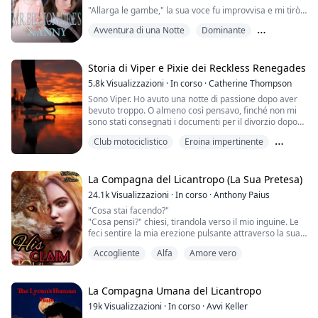
"Allarga le gambe," la sua voce fu improvvisa e mi tirò
fuori dai miei pensieri. D'istinto, le mie gambe si
Avventura di una Notte
Dominante
mossero da sole e si allargarono.
Miliardario
"Brava ragazza," spostò da parte le mie mutandine,
sentii il mio viso diventare rosso come un pomodoro.
Storia di Viper e Pixie dei Reckless Renegades
5.8k
Visualizzazioni
·
In corso
·
Catherine Thompson
"Sei così bagnata per me." Sussurrò e poi fece scorrere
Sono Viper. Ho avuto una notte di passione dopo aver
un dito sulla mia fessura sentendo quanto fossi
bevuto troppo. O almeno così pensavo, finché non mi
bagnata, facen...
sono stati consegnati i documenti per il divorzio dopo
un incontro andato male, e mia moglie era la
Club motociclistico
Eroina impertinente
potenziale cliente. Quell'incontro ha quasi distrutto il
mio club perché sono stato uno stupido. Ho due scelte:
Matrimonio
firmare i documenti e lasciarla andare per sempre,
oppure lavorare sodo per rimedia...
La Compagna del Licantropo (La Sua Pretesa)
24.1k
Visualizzazioni
·
In corso
·
Anthony Paius
"Cosa stai facendo?"
"Cosa pensi?" chiesi, tirandola verso il mio inguine. Le
feci sentire la mia erezione pulsante attraverso la sua
camicia da notte.
Accogliente
Alfa
Amore vero
"Vedi cosa mi hai fatto. Sono così duro per te. Ho
bisogno di essere dentro di te. Scoparti."
"Blake," gemette.
La feci scivolare dalle mie ginocchia sul letto. Si sdraiò,
La Compagna Umana del Licantropo
guardandomi con quegli occhi tremanti. Mi spostai,
19k
Visualizzazioni
·
In corso
·
Avvi Keller
allargando le sue gambe. ...