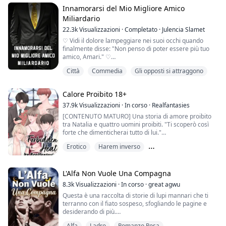
la mia vita per sempre. M...
Innamorarsi del Mio Migliore Amico
Miliardario
22.3k
Visualizzazioni
·
Completato
·
Julencia Slamet
♡ Vidi il dolore lampeggiare nei suoi occhi quando
finalmente disse: "Non penso di poter essere più tuo
amico, Amari." ♡
Città
Commedia
Gli opposti si attraggono
Amari Vasilios, l'amministratore delegato della
compagnia pubblicitaria in rapida crescita in California,
aveva avuto il cuore spezzato dal suo migliore amico
Calore Proibito 18+
cinque anni fa. Non avrebbe mai pensato che, tra tutte
le persone, il suo migliore amico, Zane Shaw, sarebbe
37.9k
Visualizzazioni
·
In corso
·
Realfantasies
stato il p...
[CONTENUTO MATURO] Una storia di amore proibito
tra Natalia e quattro uomini proibiti. "Ti scoperò così
forte che dimenticherai tutto di lui."
Erotico
Harem inverso
Natalia desidera il suo patrigno da molto tempo, dopo
la morte di sua madre. Improvvisamente, il suo
Matrimonio combinato
patrigno si fidanza con un'altra donna mentre suo
fratello minore scopre il segreto di Natalia. Natalia si
L'Alfa Non Vuole Una Compagna
intreccia appassionatamente con Edward mentre ce...
8.3k
Visualizzazioni
·
In corso
·
great agwu
Questa è una raccolta di storie di lupi mannari che ti
terranno con il fiato sospeso, sfogliando le pagine e
desiderando di più.
Alfa
Ladro
Romanzo Rosa