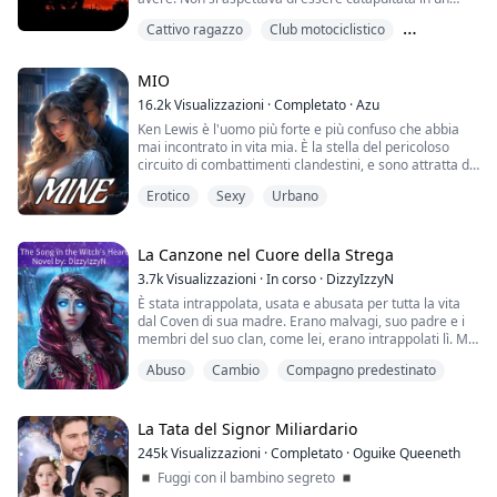
*********************...
mondo di club motociclistici e pericoli. Suo padre aveva
Cattivo ragazzo
Club motociclistico
fondato il club e ora suo fratello lo gestisce. Lei è
l'erede del club. Non si aspettava di innamorarsi non di
Incomprensione
uno, ma di due membri del club, solo per vedersi
MIO
spezzare il cuore. Non doveva riman...
16.2k
Visualizzazioni
·
Completato
·
Azu
Ken Lewis è l'uomo più forte e più confuso che abbia
mai incontrato in vita mia. È la stella del pericoloso
circuito di combattimenti clandestini, e sono attratta da
lui come non sono mai stata attratta da nulla nella mia
Erotico
Sexy
Urbano
vita. Dimentico chi sono, cosa voglio, con un solo
sguardo da parte sua. Quando è vicino, devo ricordare
a me stessa che sono forte, ma lui è più forte. E ora è il
mio compito ma...
La Canzone nel Cuore della Strega
3.7k
Visualizzazioni
·
In corso
·
DizzyIzzyN
È stata intrappolata, usata e abusata per tutta la vita
dal Coven di sua madre. Erano malvagi, suo padre e i
membri del suo clan, come lei, erano intrappolati lì. Mia
madre decise quando ero giovane che il mio io ibrido
Abuso
Cambio
Compagno predestinato
doveva essere utile per qualcosa di diverso dall'essere
un potenziatore di potere occasionale e involontario
per lei e i suoi incantesimi. Mi misero nella loro
biblioteca, era pien...
La Tata del Signor Miliardario
245k
Visualizzazioni
·
Completato
·
Oguike Queeneth
◾ Fuggi con il bambino segreto ◾