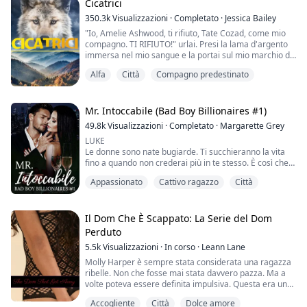
"Un accordo scritto per il prezzo della nostra vendita,"
Cicatrici
rispose Damon. Lo disse con tanta calma e
350.3k
Visualizzazioni
·
Completato
·
Jessica Bailey
nonchalance, come se non stesse comprando la
"Io, Amelie Ashwood, ti rifiuto, Tate Cozad, come mio
verginità di una ragazza per un milione di dollari.
compagno. TI RIFIUTO!" urlai. Presi la lama d'argento
immersa nel mio sangue e la portai sul mio marchio di
...
compagno.
Alfa
Città
Compagno predestinato
Amelie ha sempre desiderato vivere una vita semplice,
lontana dai riflettori della sua discendenza Alpha.
Pensava di averlo trovato quando incontrò il suo primo
compagno. Dopo anni insieme, il suo compagno non
Mr. Intoccabile (Bad Boy Billionaires #1)
era l'uomo che dic...
49.8k
Visualizzazioni
·
Completato
·
Margarette Grey
LUKE
Le donne sono nate bugiarde. Ti succhieranno la vita
fino a quando non crederai più in te stesso. È così che
gira l'universo. Quindi le mie regole sono semplici. Una
Appassionato
Cattivo ragazzo
Città
notte. Niente nomi veri. Nessuna ripetizione. Ogni
settimana, dovrebbe essere una donna diversa.
Dovrebbe essere bionda, sexy e preferibilmente senza
aspettative... Fino a quando una bugiarda cambia tutto.
Il Dom Che È Scappato: La Serie del Dom
Perduto
SCARLET
5.5k
Visualizzazioni
·
In corso
·
Leann Lane
C'era una ...
Molly Harper è sempre stata considerata una ragazza
ribelle. Non che fosse mai stata davvero pazza. Ma a
volte poteva essere definita impulsiva. Questa era una
qualità che l'aveva cacciata in qualche guaio.
Accogliente
Città
Dolce amore
Fortunatamente, ha sempre avuto qualcuno su cui