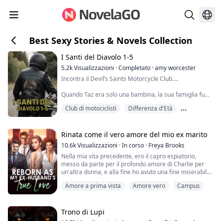
Best Sexy Stories & Novels Collection
I Santi del Diavolo 1-5
5.2k
Visualizzazioni
·
Completato
·
amy worcester
Incontra il Devil’s Saints Motorcycle Club….
Quando Taz era solo una bambina, la sua famiglia fu
uccisa e lei riuscì a malapena a sopravvivere. Cresciuta
Club di motociclisti
Differenza d'Età
dallo zio nel club, lo abbandonò dopo un incidente alla
casa madre. Le circostanze la riportano dai Saints dove
Divorzio
incontra Riffraff, un padre single con una figlia che
frequenta la scuola all'estero.
Rinata come il vero amore del mio ex marito
Taz rimette insieme la sua vita e scopre che c'...
10.6k
Visualizzazioni
·
In corso
·
Freya Brooks
Nella mia vita precedente, ero il capro espiatorio,
messo da parte per il profondo amore di Charlie per
un'altra donna, e alla fine ho avuto una fine miserabile
con la mia famiglia. Dopo la rinascita, ho deciso di
Amore a prima vista
Amore vero
Campus
lasciar perdere, aspettando che Peiheng chiedesse il
divorzio. Ma lo sviluppo della situazione è un po'
strano, come fa un uomo che a malapena tornava a
casa nella mia vita precedente a ...
Trono di Lupi