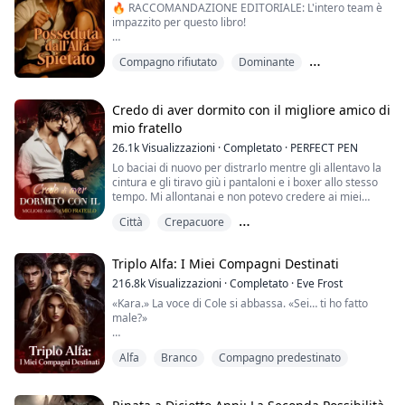
🔥 RACCOMANDAZIONE EDITORIALE: L'intero team è
impazzito per questo libro!
Non era destinata a sopravvivere.
Compagno rifiutato
Dominante
Ivy Mooncrest è la vergogna del suo branco: una
Harem inverso
Gamma solo di nome, condannata per peccati che non
ha mai commesso. Quando l'Alpha Brian la spedisce
Credo di aver dormito con il migliore amico di
nel dominio dei predatori più pericolosi al mondo, non
mio fratello
le sta affidando una missione.
26.1k
Visualizzazioni
·
Completato
·
PERFECT PEN
Le sta consegnando una condanna a morte.
Lo baciai di nuovo per distrarlo mentre gli allentavo la
cintura e gli tiravo giù i pantaloni e i boxer allo stesso
I fratelli ...
tempo. Mi allontanai e non potevo credere ai miei
occhi... sapevo che era grande, ma non così tanto, e
Città
Crepacuore
sono sicura che lui si accorse che ero scioccata.
"Che c'è bambola... ti ho spaventata?" Sorrise,
Forte protagonista femminile
fissandomi negli occhi. Risposi inclinando la testa e
Triplo Alfa: I Miei Compagni Destinati
sorridendogli.
"Sai, non mi a...
216.8k
Visualizzazioni
·
Completato
·
Eve Frost
«Kara.» La voce di Cole si abbassa. «Sei… ti ho fatto
male?»
«No.» «Sto bene.»
Alfa
Branco
Compagno predestinato
«Cazzo,» sospira lui. «Sei…»
«Non farlo.» La mia voce si incrina. «Ti prego, non