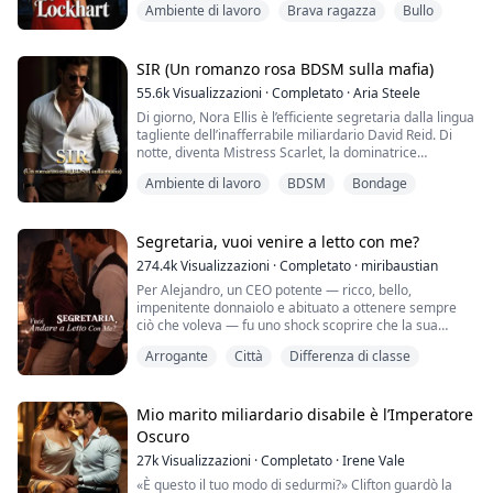
Ambiente di lavoro
Brava ragazza
Bullo
La gente mi chiama genio del computer, ma il mio vero
talento è qualcosa che nessuno vede. Dicono che sono
bella, eppure sotterro tutto sotto vestiti troppo grandi e
una montagna d’insicurezze.
SIR (Un romanzo rosa BDSM sulla mafia)
55.6k
Visualizzazioni
·
Completato
·
Aria Steele
Dopo aver mollato il mio ragazzo infedele, l’unica cosa
Di giorno, Nora Ellis è l’efficiente segretaria dalla lingua
stabile che m...
tagliente dell’inafferrabile miliardario David Reid. Di
notte, diventa Mistress Scarlet, la dominatrice
mascherata che comanda la Red Room.
Ambiente di lavoro
BDSM
Bondage
Le sue due vite non si sfiorano mai.
Fino alla notte in cui il suo capo varca la soglia del suo
mondo come nuovo cliente.
Segretaria, vuoi venire a letto con me?
274.4k
Visualizzazioni
·
Completato
·
miribaustian
David ha molta familiarità con il controllo: di giorno è lo
Per Alejandro, un CEO potente — ricco, bello,
spietato ammini...
impenitente donnaiolo e abituato a ottenere sempre
ciò che voleva — fu uno shock scoprire che la sua
nuova segretaria si rifiutava di andare a letto con lui,
Arrogante
Città
Differenza di classe
quando ogni altra donna era caduta ai suoi piedi.
Forse era per questo che nessuna di loro durava più di
due settimane. Si stancava in fretta. Ma Valeria disse di
Mio marito miliardario disabile è l’Imperatore
no, e quel no non fece che sping...
Oscuro
27k
Visualizzazioni
·
Completato
·
Irene Vale
«È questo il tuo modo di sedurmi?» Clifton guardò la