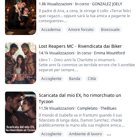
Jaxon, ...
1.8k
Visualizzazioni
·
In corso
·
GONZALEZ JOELY
Il padre di Aria, a cena, le stringe il collo: «Terrai felici
quei ragazzi… oppure sarà la tua amica a pagarne le
conseguenze».
Accademia
Amore forzato
Bisessuale
Nelle sale dorate della All Saints Academy, Aria Vales
torna per l’ultimo anno detestando quel mondo elitario
e superficiale. Cresciuta dalla sua amata tata, e non da
Lost Reapers MC - Rivendicata dai Biker
genitori distanti e potenti, progetta una fuga rapida:
14.1k
Visualizzazioni
·
In corso
·
Emma Mountford
l’università all’estero, lontano da tutto e ...
Libro 1 – Dieci anni fa Charlotte si innamorò.
Sette anni fa commise un terribile errore che li avrebbe
separati per sempre.
Ora sta solo cercando di ricostruirsi una vita.
Accogliente
Banda
Città
Trasferirsi in un quartiere tranquillo doveva essere
l’inizio di qualcosa di bello, e lo fu… finché non si rese
conto che i The Lost Reapers MC erano i suoi vicini di
Scaricata dal mio EX, ho rimorchiato un
casa.
Tycoon
11.5k
Visualizzazioni
·
Completato
·
TheBlues
I biker portano guai… lo sapevano tutti.
Tutti, a qu...
Il mondo di Isabella va in frantumi quando il suo
fidanzato di lunga data, Damon Sanchez, chiede
pubblicamente la mano alla sua migliore amica.
Umiliata e con il cuore spezzato, annega il dolore in un
Accogliente
Ambiente di lavoro
bar… per poi svegliarsi nel letto di Matteo Moretti, il