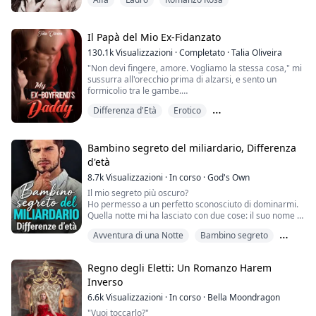
Libro 1: Il Suo Compagno Alfa
Freya è la gioia e la vita del branco. Tutti la riveriscono
come la figlia dell'Alfa.
Il Papà del Mio Ex-Fidanzato
È benedetta dalla dea della luna. La Dea della Luna l'ha
130.1k
Visualizzazioni
·
Completato
·
Talia Oliveira
benedetta con un cuore d'oro.
"Non devi fingere, amore. Vogliamo la stessa cosa," mi
Ma il suo compagno Zack, un alfa, non la v...
sussurra all'orecchio prima di alzarsi, e sento un
formicolio tra le gambe.
Differenza d'Età
Erotico
"Sei molto sicuro di te, Kauer." Lo seguo e mi metto
davanti a lui, così non nota quanto mi stia influenzando.
Matrimonio combinato
"Mi conosci appena. Come puoi essere sicuro di quello
che voglio?"
Bambino segreto del miliardario, Differenza
d'età
"Lo so, Hana, perché non hai smesso di stringere le
8.7k
Visualizzazioni
·
In corso
·
God's Own
cosce da quando mi hai visto," sussur...
Il mio segreto più oscuro?
Ho permesso a un perfetto sconosciuto di dominarmi.
Quella notte mi ha lasciato con due cose: il suo nome di
battesimo. E il suo bambino.
Avventura di una Notte
Bambino segreto
Ora Dominic è tornato e non mi perde di vista.
Tutto è iniziato con un volo e un uomo più grande
Erotico
incredibilmente attraente.
Regno degli Eletti: Un Romanzo Harem
E si è concluso con la notte più erotica della mia vita.
Inverso
Ma il mio primo assaggio di sottomissione è finito in ...
6.6k
Visualizzazioni
·
In corso
·
Bella Moondragon
"Vuoi toccarlo?"