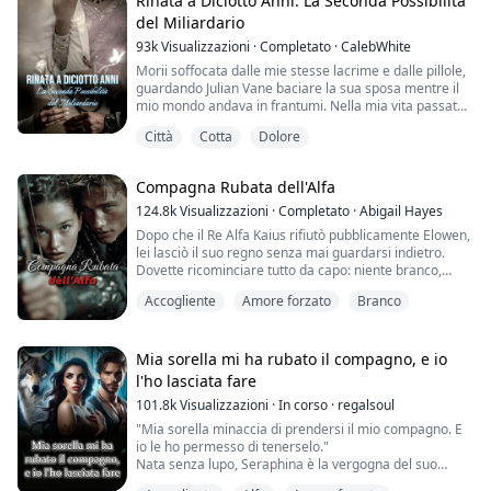
Rinata a Diciotto Anni: La Seconda Possibilità
dirlo.»
del Miliardario
93k
Visualizzazioni
·
Completato
·
CalebWhite
«Eccitata.» Lo dice comunque. «Sei eccitata.»
Morii soffocata dalle mie stesse lacrime e dalle pillole,
«Non è vero…»
guardando Julian Vane baciare la sua sposa mentre il
mio mondo andava in frantumi. Nella mia vita passata,
«Il tuo odore.» Le sue narici si dilatano. «Kara, hai
qualcuno mi aveva drogata e avevo trascorso una
Città
Cotta
Dolore
l’odore di…»
notte devastante con l'uomo che possedeva il mio
cuore. Ma dopo, Julian mi aveva guardata come se
«Smettila.» Mi copro il viso con le mani. «Solo…
fossi stata sporcizia sotto le sue scarpe, il suo bel viso
Compagna Rubata dell'Alfa
smettila.»
contorto da pura repulsione. «...
124.8k
Visualizzazioni
·
Completato
·
Abigail Hayes
Poi la sua mano si posa sul mio...
Dopo che il Re Alfa Kaius rifiutò pubblicamente Elowen,
lei lasciò il suo regno senza mai guardarsi indietro.
Dovette ricominciare tutto da capo: niente branco,
niente famiglia, nessuno ad aiutarla. Si costruì una
Accogliente
Amore forzato
Branco
nuova vita da sola, convinta di essere al sicuro. Ma
proprio in quello che avrebbe dovuto essere un
tranquillo compleanno, venne catturata dalle guardie
del Re e gettata nelle segrete de...
Mia sorella mi ha rubato il compagno, e io
l'ho lasciata fare
101.8k
Visualizzazioni
·
In corso
·
regalsoul
"Mia sorella minaccia di prendersi il mio compagno. E
io le ho permesso di tenerselo."
Nata senza lupo, Seraphina è la vergogna del suo
branco, finché una notte da ubriaca la lascia incinta e