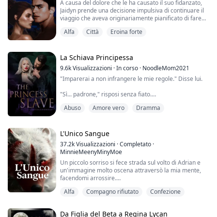
A causa del dolore che le ha causato il suo fidanzato,
Jaidyn prende una decisione impulsiva di continuare il
viaggio che aveva originariamente pianificato di fare
con lui. Appena arrivata in città, è stata sopraffatta
Alfa
Città
Eroina forte
dall'attrazione sia per il luogo che per l'uomo
enigmatico. Tuttavia, segreti sono venuti alla luce a
causa della sua continua presenza lì e delle interazioni
con l'uomo.
La Schiava Principessa
Lei era pi...
9.6k
Visualizzazioni
·
In corso
·
NoodleMom2021
"Imparerai a non infrangere le mie regole." Disse lui.
"Sì... padrone," risposi senza fiato.
Abuso
Amore vero
Dramma
Un altro colpo, ma questa volta sul mio sedere. Era
forte e bruciava come se fossi stata punta da una
vespa. Passò il pollice sul segno e un brivido mi
percorse la schiena.
L'Unico Sangue
37.2k
Visualizzazioni
·
Completato
·
"Ti sta piacendo?" Chiese. La sua voce era roca e mi
MinnieMeenyMinyMoe
faceva sentire la testa leggera.
Un piccolo sorriso si fece strada sul volto di Adrian e
un'immagine molto oscena attraversò la mia mente,
"Io..." Aprii gli occhi ma non riuscivo a ri...
facendomi arrossire.
Alfa
Compagno rifiutato
Confezione
Oh Dea....
Se fossi stata da sola, avrei potuto lasciar scivolare le
Da Figlia del Beta a Regina Lycan
dita tra le cosce. Era come se un film porno stesse