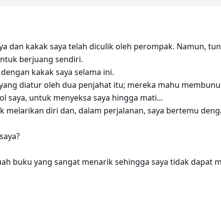
a dan kakak saya telah diculik oleh perompak. Namun, t
ntuk berjuang sendiri.
 dengan kakak saya selama ini.
 yang diatur oleh dua penjahat itu; mereka mahu membunu
ol saya, untuk menyeksa saya hingga mati...
 melarikan diri dan, dalam perjalanan, saya bertemu denga
saya?
ah buku yang sangat menarik sehingga saya tidak dapat m
kan dan wajib dibaca. Tajuk buku itu ialah "Cerai Mudah, 
 bar carian.)