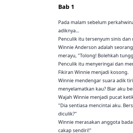
Bab
1
Pada malam sebelum perkahwinann
adiknya...
Penculik itu tersenyum sinis d
Winnie Anderson adalah seorang
merayu, "Tolong! Bolehkah tunggu
Penculik itu menyeringai dan me
Fikiran Winnie menjadi kosong.
Winnie mendengar suara adik tir
menyelamatkan kau? Biar aku be
Wajah Winnie menjadi pucat ketik
"Dia sentiasa mencintai aku. Be
diculik?"
Winnie merasakan anggota badann
cakap sendiri!"