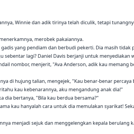
ya, Winnie dan adik tirinya telah diculik, tetapi tunang
an menerkamnya, merobek pakaiannya.
 gadis yang pendiam dan berbudi pekerti. Dia masih tida
 sebentar lagi? Daniel Davis berjanji untuk menyediakan 
ndail nombor, menjerit, "Ava Anderson, adik kau memang b
inya di hujung talian, mengejek, "Kau benar-benar percay
ritahu kau kebenarannya, aku mengandung anak dia!"
a dia bertanya, "Bila kau berdua bersama?"
rsama kau hanyalah cara untuk dia memulakan syarikat! Sek
ya menjadi sejuk dan menggelengkan kepala berulang kali.