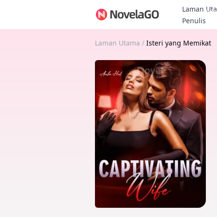
Laman Ut
Bon
Penulis
Laman Utama
/
Isteri yang Memikat