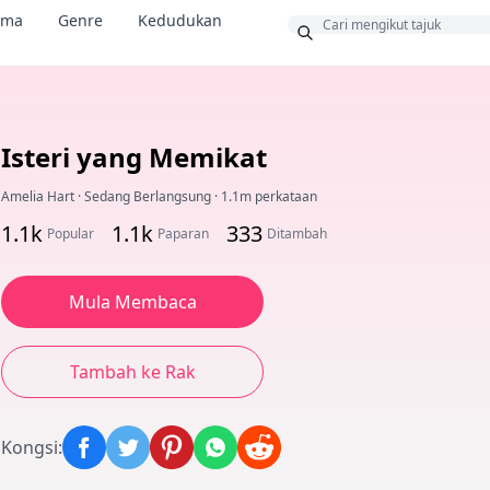
ama
Genre
Kedudukan
us
Isteri yang Memikat
Amelia Hart
·
Sedang Berlangsung
·
1.1m perkataan
1.1k
1.1k
333
Popular
Paparan
Ditambah
Mula Membaca
Tambah ke Rak
Kongsi
: