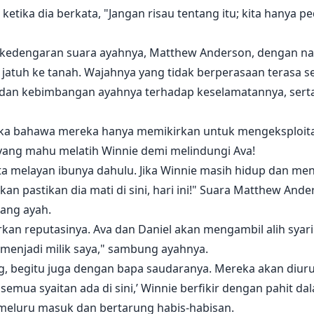
ketika dia berkata, "Jangan risau tentang itu; kita hanya 
 kedengaran suara ayahnya, Matthew Anderson, dengan na
n jatuh ke tanah. Wajahnya yang tidak berperasaan terasa s
h dan kebimbangan ayahnya terhadap keselamatannya, sert
gka bahawa mereka hanya memikirkan untuk mengeksploitas
yang mahu melatih Winnie demi melindungi Ava!
kita melayan ibunya dahulu. Jika Winnie masih hidup dan me
 akan pastikan dia mati di sini, hari ini!" Suara Matthew A
ang ayah.
kan reputasinya. Ava dan Daniel akan mengambil alih syar
 menjadi milik saya," sambung ayahnya.
g, begitu juga dengan bapa saudaranya. Mereka akan diurus
mua syaitan ada di sini,’ Winnie berfikir dengan pahit da
 meluru masuk dan bertarung habis-habisan.