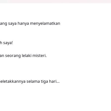
unang saya hanya menyelamatkan
h saya!
n seorang lelaki misteri.
eletakkannya selama tiga hari
Kahwin Semula Susah". Anda boleh