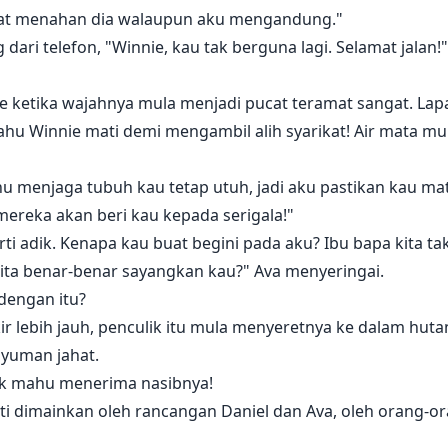
dapat menahan dia walaupun aku mengandung."
dari telefon, "Winnie, kau tak berguna lagi. Selamat jalan!
ketika wajahnya mula menjadi pucat teramat sangat. Lapa
ahu Winnie mati demi mengambil alih syarikat! Air mata mu
u menjaga tubuh kau tetap utuh, jadi aku pastikan kau ma
ereka akan beri kau kepada serigala!"
rti adik. Kenapa kau buat begini pada aku? Ibu bapa kita t
kita benar-benar sayangkan kau?" Ava menyeringai.
dengan itu?
r lebih jauh, penculik itu mula menyeretnya ke dalam huta
yuman jahat.
dak mahu menerima nasibnya!
i dimainkan oleh rancangan Daniel dan Ava, oleh orang-or