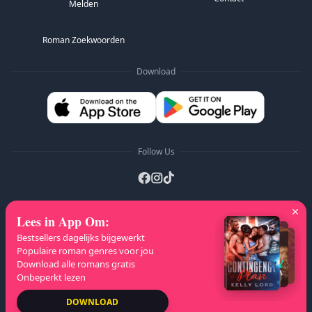
Melden
Roman Zoekwoorden
Download
Follow Us
Lees in App Om
:
A-Z Lijsten
:
A
B
C
D
E
F
G
H
I
J
Bestsellers dagelijks bijgewerkt
K
L
M
N
O
P
Q
R
S
T
U
V
W
Populaire roman genres voor jou
Download alle romans gratis
X
Y
Z
Onbeperkt lezen
Auteursrecht
© 2026 NovelaGO
DOWNLOAD