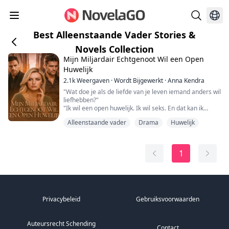
Best Alleenstaande Vader Stories &
Novels Collection
Mijn Miljardair Echtgenoot Wil een Open
Huwelijk
2.1k
Weergaven
·
Wordt Bijgewerkt
·
Anna Kendra
"Wat doe je als de liefde van je leven iemand anders wil
liefhebben?"
"Ik wil een open huwelijk. Ik wil seks. En dat kan ik
gewoon niet meer met jou doen."
Alleenstaande vader
Drama
Huwelijk
"Hoe kun je me dit aandoen, Tristan? Na alles wat we
hebben meegemaakt?"
Sophia's hart breekt wanneer haar man, Tristan, na
twaalf jaar huwelijk aandringt op een open huwelijk,
1
zeggend dat haar leven als huisvrouw en moeder hun
vonk heeft gedoo...
Privacybeleid
Gebruiksvoorwaarden
Auteursrecht Schending
Contact