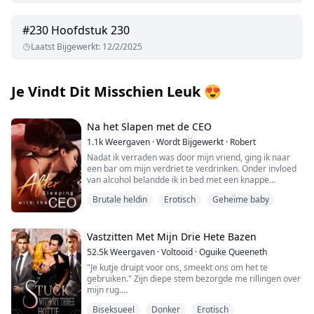
#
230
Hoofdstuk 230
Laatst Bijgewerkt
:
12/2/2025
Je Vindt Dit Misschien Leuk
😍
Na het Slapen met de CEO
1.1k
Weergaven
·
Wordt Bijgewerkt
·
Robert
Nadat ik verraden was door mijn vriend, ging ik naar
een bar om mijn verdriet te verdrinken. Onder invloed
van alcohol belandde ik in bed met een knappe
vreemdeling.
Brutale heldin
Erotisch
Geheime baby
De volgende ochtend kleedde ik me haastig aan en
vluchtte weg, om vervolgens geschokt te zijn toen ik op
kantoor aankwam en ontdekte dat de man met wie ik
Vastzitten Met Mijn Drie Hete Bazen
de vorige nacht had geslapen, de nieuwe CEO was...
52.5k
Weergaven
·
Voltooid
·
Oguike Queeneth
"Je kutje druipt voor ons, smeekt ons om het te
gebruiken." Zijn diepe stem bezorgde me rillingen over
mijn rug.
Biseksueel
Donker
Erotisch
"Wil je dat, schatje? Wil je dat we je kleine kutje geven