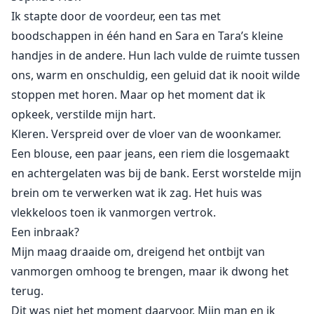
Gekwetst en boos vlucht Sophia naar haar
Ik stapte door de voordeur, een tas met
kunstacademie, waar ze Nathaniel Synclair ontmoet,
boodschappen in één hand en Sara en Tara’s kleine
een charmante nieuwe sponsor die een vuur in haar
handjes in de andere. Hun lach vulde de ruimte tussen
ontsteekt. Ze praten, en Nathaniel stelt een wild idee
ons, warm en onschuldig, een geluid dat ik nooit wilde
voor: hij zal doen alsof hij haar nep minnaar is om haar
stoppen met horen. Maar op het moment dat ik
man terug te pakken voor zijn dubbele standaarden.
opkeek, verstilde mijn hart.
Verstrikt in de liefdesdriehoek tussen haar gebroken
Kleren. Verspreid over de vloer van de woonkamer.
huwelijk en Nathaniel's aantrekkingskracht, aarzelt
Een blouse, een paar jeans, een riem die losgemaakt
Sophia, wat een mix van verlangen, leugens en
en achtergelaten was bij de bank. Eerst worstelde mijn
waarheid ontketent die alles opschudt wat ze weet
over liefde, vertrouwen en wie ze werkelijk is.
brein om te verwerken wat ik zag. Het huis was
vlekkeloos toen ik vanmorgen vertrok.
Een inbraak?
Mijn maag draaide om, dreigend het ontbijt van
vanmorgen omhoog te brengen, maar ik dwong het
terug.
Dit was niet het moment daarvoor. Mijn man en ik