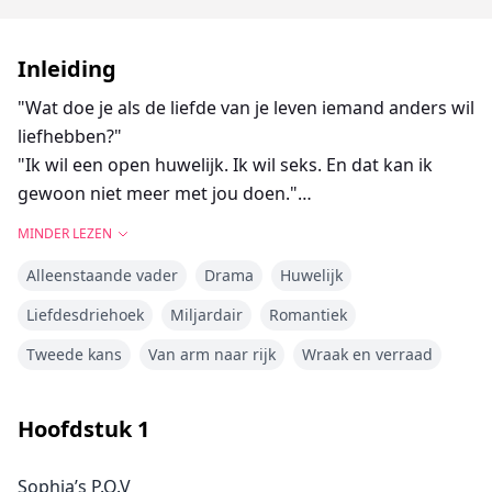
Inleiding
"Wat doe je als de liefde van je leven iemand anders wil
liefhebben?"
"Ik wil een open huwelijk. Ik wil seks. En dat kan ik
gewoon niet meer met jou doen."
"Hoe kun je me dit aandoen, Tristan? Na alles wat we
MINDER LEZEN
hebben meegemaakt?"
Alleenstaande vader
Drama
Huwelijk
Sophia's hart breekt wanneer haar man, Tristan, na
twaalf jaar huwelijk aandringt op een open huwelijk,
Liefdesdriehoek
Miljardair
Romantiek
zeggend dat haar leven als huisvrouw en moeder hun
Tweede kans
Van arm naar rijk
Wraak en verraad
vonk heeft gedood. Wanhopig om hun twaalfjarige
band te behouden, stemt Sophia met tegenzin toe.
Maar wat erger is dan het open huwelijk, is hoe snel
Hoofdstuk
1
haar man zich in de datingpool stort, zelfs zo ver
gaand dat hij hun afgesproken grenzen schendt.
Sophia’s P.O.V