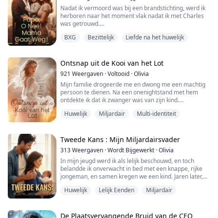
betaalt A...
Nadat ik vermoord was bij een brandstichting, werd ik
herboren naar het moment vlak nadat ik met Charles
was getrouwd.
Deze keer wil ik alleen vechten voor de toekomst van
BXG
Bezittelijk
Liefde na het huwelijk
mijn dochter en voor mijn carrière.
Maar net wanneer de echtscheidingspapieren klaar
zijn, smeekt de altijd kille en afstandelijke Charles me
plotseling om te blijven.
Ontsnap uit de Kooi van het Lot
——
921
Weergaven
·
Voltooid
·
Olivia
Ik aarzelde...
Mijn familie drogeerde me en dwong me een machtig
persoon te dienen. Na een onenightstand met hem
ontdekte ik dat ik zwanger was van zijn kind.
Huwelijk
Miljardair
Multi-identiteit
Daarna sloot mijn familie me op en mishandelde me,
en dwong me het kind te baren. Het brak mijn hart; hun
wreedheid liet zien dat ze me nooit echt als familie
hadden beschouwd.
Tweede Kans : Mijn Miljardairsvader
313
Weergaven
·
Wordt Bijgewerkt
·
Olivia
Ik besloot terug te vechten. Ik zou ontsnappen, alle
In mijn jeugd werd ik als lelijk beschouwd, en toch
banden met hen verbreken...
belandde ik onverwacht in bed met een knappe, rijke
jongeman, en samen kregen we een kind. Jaren later,
nadat ik was veranderd in een verbluffende filmster,
Huwelijk
Lelijk Eenden
Miljardair
kruiste ik opnieuw het pad van die rijke jongeman.
Maar tot mijn ontzetting herkende hij me niet...
De Plaatsvervangende Bruid van de CEO