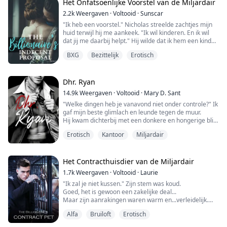
haar verleden te ontsnappen.
Het Onfatsoenlijke Voorstel van de Miljardair
2.2k
Weergaven
·
Voltooid
·
Sunscar
Gabriel Caine is de Alpha van de gerespecteerde
"Ik heb een voorstel." Nicholas streelde zachtjes mijn
Maanfan...
huid terwijl hij me aankeek. "Ik wil kinderen. En ik wil
dat jij me daarbij helpt." Hij wilde dat ik hem een kind
zou geven! "In ruil daarvoor zal ik je alles geven wat je
BXG
Bezittelijk
Erotisch
ooit zou kunnen wensen."
Wees en zonder een plek om thuis te noemen, was
Dhr. Ryan
Willow's enige kans op geluk om naar de universiteit te
14.9k
Weergaven
·
Voltooid
·
Mary D. Sant
gaan. Toen haar beurs niet doorg...
"Welke dingen heb je vanavond niet onder controle?" Ik
gaf mijn beste glimlach en leunde tegen de muur.
Hij kwam dichterbij met een donkere en hongerige blik,
zo dichtbij,
Erotisch
Kantoor
Miljardair
zijn handen reikten naar mijn gezicht en hij drukte zijn
lichaam tegen het mijne.
Zijn mond nam de mijne gretig, een beetje ruw.
Zijn tong liet me buiten adem.
Het Contracthuisdier van de Miljardair
"Als je niet met me meegaat, neuk ik je hier ter plekke,"
1.7k
Weergaven
·
Voltooid
·
Laurie
fluisterde...
"Ik zal je niet kussen." Zijn stem was koud.
Goed, het is gewoon een zakelijke deal...
Maar zijn aanrakingen waren warm en...verleidelijk.
"Een maagd?" Hij staarde plotseling naar me...
Alfa
Bruiloft
Erotisch