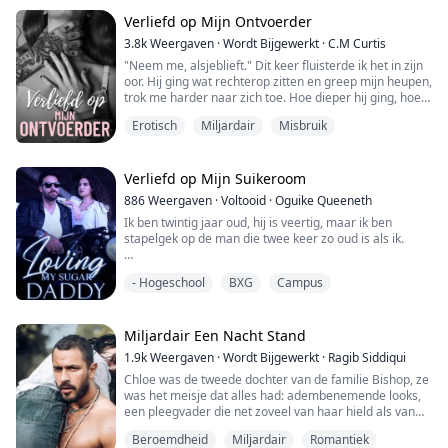
hem zijn.
Verliefd op Mijn Ontvoerder
Roselyn is een wees en werd geadopteerd door een
3.8k
Weergaven
·
Wordt Bijgewerkt
·
C.M Curtis
rijke familie. ...
"Neem me, alsjeblieft." Dit keer fluisterde ik het in zijn
oor. Hij ging wat rechterop zitten en greep mijn heupen,
trok me harder naar zich toe. Hoe dieper hij ging, hoe
meer ik de controle verloor. Ik kon zien dat hij zich
Erotisch
Miljardair
Misbruik
inhield. Misschien was hij bang om me pijn te doen. De
blauwe plekken, vanwege wat hij weet over mijn
verleden, denkt hij dat hij me als een breekbaar object
moet behandelen. ...
Verliefd op Mijn Suikeroom
886
Weergaven
·
Voltooid
·
Oguike Queeneth
Ik ben twintig jaar oud, hij is veertig, maar ik ben
stapelgek op de man die twee keer zo oud is als ik.
"Je bent zo nat voor me, Pompoentje," fluisterde Jeffrey.
- Hogeschool
BXG
Campus
"Laat Papa je beter laten voelen," kreunde ik, terwijl ik
mijn rug tegen de muur boog en probeerde mijn
heupen naar beneden op zijn vingers te duwen.
Hij begon me sneller te vingeren en mijn gedachten
Miljardair Een Nacht Stand
waren in een roes.
1.9k
Weergaven
·
Wordt Bijgewerkt
·
Ragib Siddiqui
"Kreun mijn n...
Chloe was de tweede dochter van de familie Bishop, ze
was het meisje dat alles had: adembenemende looks,
een pleegvader die net zoveel van haar hield als van
zijn eigen biologische dochter, en een verloofde die
Beroemdheid
Miljardair
Romantiek
knap en rijk was.