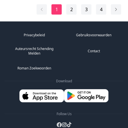
stijgen waar zij alleen maar van kunnen dromen.
1
2
3
4
Beste lezers, we informeren u graag dat de gekoeste...
Privacybeleid
Gebruiksvoorwaarden
Auteursrecht Schending
Contact
Melden
Roman Zoekwoorden
Download
Follow Us