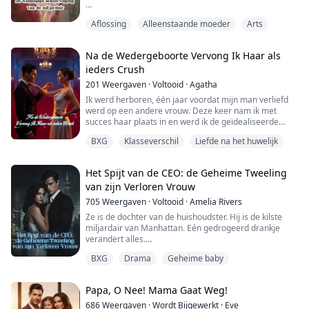
Therons stem bleef beheerst en kil. ‘Je bent niet de
Aflossing
Alleenstaande moeder
Arts
biologische dochter van de familie Reed, en ze hebben
hun echte dochter gevonden.’
Na de Wedergeboorte Vervong Ik Haar als
Alle kleur trok uit mijn gezicht weg. Ik had me
ieders Crush
voorgenomen alles uit te leggen zodra hij terug was,
maar Victoria was me voor geweest.
201
Weergaven
·
Voltooid
·
Agatha
Ik werd herboren, één jaar voordat mijn man verliefd
‘Wat ben je van plan te doen met ons huwelijk?’ dwong...
werd op een andere vrouw. Deze keer nam ik met
succes haar plaats in en werd ik de geïdealiseerde
figuur, degene die door mijn man en haar andere
BXG
Klasseverschil
Liefde na het huwelijk
aanbidders werd bewonderd en begeerd.
Het Spijt van de CEO: de Geheime Tweeling
van zijn Verloren Vrouw
705
Weergaven
·
Voltooid
·
Amelia Rivers
Ze is de dochter van de huishoudster. Hij is de kilste
miljardair van Manhattan. Eén gedrogeerd drankje
verandert alles.
BXG
Drama
Geheime baby
Aria Taylor wordt wakker in het bed van Blake Morgan,
beschuldigd dat ze hem verleid heeft. Haar straf? Een
huwelijkscontract van vijf jaar—zijn vrouw op papier,
Papa, O Nee! Mama Gaat Weg!
zijn dienstmeid in werkelijkheid. Terwijl Blake zijn ware
liefde Emma etaleert op de gala’s van Manhattan,
686
Weergaven
·
Wordt Bijgewerkt
·
Eve