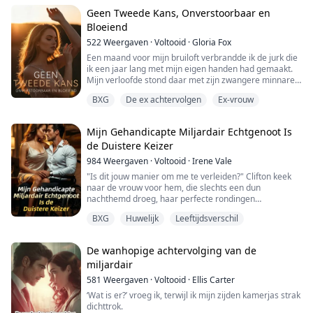
ontwerpster, vastbesloten om terug te eisen wat van
mij gestolen is. Charles, verblind door leugens, ziet mij
Geen Tweede Kans, Onverstoorbaar en
als zijn vijand.
Bloeiend
Wanneer de waarheid einde...
522
Weergaven
·
Voltooid
·
Gloria Fox
Een maand voor mijn bruiloft verbrandde ik de jurk die
ik een jaar lang met mijn eigen handen had gemaakt.
Mijn verloofde stond daar met zijn zwangere minnares
in zijn armen gesloten en sneerde naar me. "Zonder
BXG
De ex achtervolgen
Ex-vrouw
mij ben je niets."
Ik draaide me om en klopte op de deur van de rijkste
man van de stad. "Meneer Locke, geïnteresseerd in
Mijn Gehandicapte Miljardair Echtgenoot Is
een huwelijksalliantie? Ik bied een belang van honderd
de Duistere Keizer
miljard doll...
984
Weergaven
·
Voltooid
·
Irene Vale
"Is dit jouw manier om me te verleiden?" Clifton keek
naar de vrouw voor hem, die slechts een dun
nachthemd droeg, haar perfecte rondingen
blootgesteld aan zijn blik.
BXG
Huwelijk
Leeftijdsverschil
"Ik geef toe, ik voel me tot je aangetrokken." Clifton
boog plotseling zijn hoofd; zijn dunne lippen beten in
mijn sleutelbeen, zijn vingers gleden naar beneden
De wanhopige achtervolging van de
vanaf mijn volle borsten en glipten tussen mijn dijen.
miljardair
Ik werd door Mi...
581
Weergaven
·
Voltooid
·
Ellis Carter
‘Wat is er?’ vroeg ik, terwijl ik mijn zijden kamerjas strak
dichttrok.