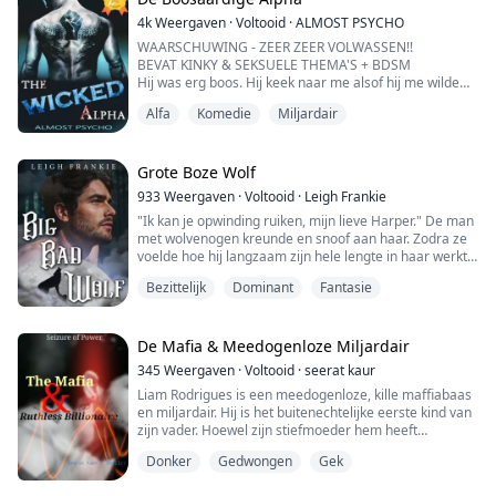
Leonardo terwijl hij diep in mijn ogen staarde.
4k
Weergaven
·
Voltooid
·
ALMOST PSYCHO
Een rilling ging door mijn hele lichaam toen ik zijn
WAARSCHUWING - ZEER ZEER VOLWASSEN!!
koude, diepe stem h...
BEVAT KINKY & SEKSUELE THEMA'S + BDSM
Hij was erg boos. Hij keek naar me alsof hij me wilde
verkrachten of mijn gezicht wilde slaan.
Alfa
Komedie
Miljardair
"Ik kan het uitleg- "
Hij onderbrak me.
Grote Boze Wolf
933
Weergaven
·
Voltooid
·
Leigh Frankie
"Je bent een heel, heel stout poesje geweest. Je hebt
"Ik kan je opwinding ruiken, mijn lieve Harper." De man
geen idee wat ik heb doorgemaakt."
met wolvenogen kreunde en snoof aan haar. Zodra ze
voelde hoe hij langzaam zijn hele lengte in haar werkte,
Zijn greep om mijn nek werd strakker, waardoor mijn
dwong ze zichzelf om hard te slikken.
luchtpijp werd dichtgeknepen.
Bezittelijk
Dominant
Fantasie
"Je zult wijder voor me moeten spreiden..."
"Uitkleden."
Toen, plotseling, opende Harper haar ogen. Ze stikte in
De Mafia & Meedogenloze Miljardair
...
haar eigen adem en zweette hevig over haar hele
345
Weergaven
·
Voltooid
·
seerat kaur
lichaam.
Liam Rodrigues is een meedogenloze, kille maffiabaas
en miljardair. Hij is het buitenechtelijke eerste kind van
Sinds ze bij de Carmichaels was gaan w...
zijn vader. Hoewel zijn stiefmoeder hem heeft
geaccepteerd en hem heeft behandeld als haar eigen
Donker
Gedwongen
Gek
kind, twijfelt hij daar sterk aan. Hij laat niemand dichtbij
komen, behalve zijn halfbroers, die echt en loyaal aan