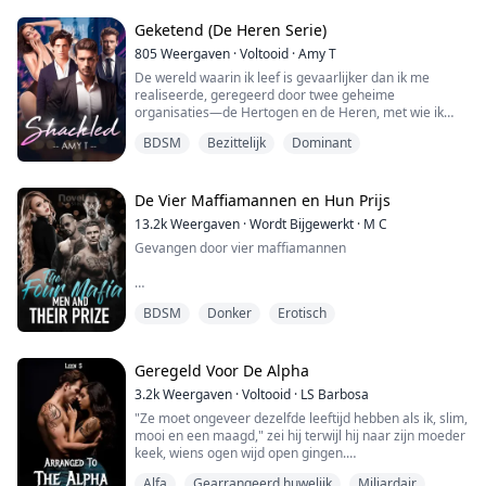
Emma Wells, een studente die op het punt staat af te
studeren. Ze werd misbruikt en gemarteld door haar
Geketend (De Heren Serie)
stiefmoeder Jane en stiefzus Anna. De enige hoop in
805
Weergaven
·
Voltooid
·
Amy T
haar leven was haar prinsachtige vriend Matthew
De wereld waarin ik leef is gevaarlijker dan ik me
Davi...
realiseerde, geregeerd door twee geheime
organisaties—de Hertogen en de Heren, met wie ik
verstrikt ben geraakt—maar niet zo gevaarlijk als de
BDSM
Bezittelijk
Dominant
verraderlijke man met wie mijn vader, een Hertog van
Veross City, erop staat dat ik moet trouwen. Ik ben
weggelopen voordat hij zijn klauwen in me kon zetten.
Nu ben ik gedwongen om mijn voormalige beste vr...
De Vier Maffiamannen en Hun Prijs
13.2k
Weergaven
·
Wordt Bijgewerkt
·
M C
Gevangen door vier maffiamannen
“Kus terug,” mompelt hij, en ik voel ruwe handen over
BDSM
Donker
Erotisch
mijn hele lichaam die me stevig knijpen als
waarschuwing om ze niet verder boos te maken. Dus
geef ik toe. Ik begin mijn mond te bewegen en open
mijn lippen een beetje. Jason verspilt geen tijd en
Geregeld Voor De Alpha
verslindt elke centimeter van mijn mond met zijn tong.
3.2k
Weergaven
·
Voltooid
·
LS Barbosa
Onze lippen doen de tango, zijn dominan...
"Ze moet ongeveer dezelfde leeftijd hebben als ik, slim,
mooi en een maagd," zei hij terwijl hij naar zijn moeder
keek, wiens ogen wijd open gingen.
"Alpha, hoe moeten we erachter komen of ze een
Alfa
Gearrangeerd huwelijk
Miljardair