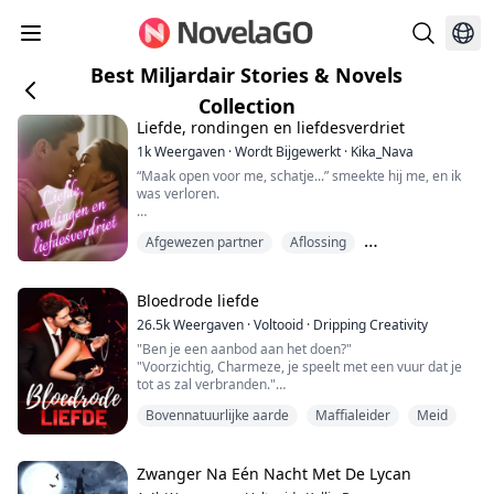
Best Miljardair Stories & Novels
Collection
Liefde, rondingen en liefdesverdriet
1k
Weergaven
·
Wordt Bijgewerkt
·
Kika_Nava
“Maak open voor me, schatje...” smeekte hij me, en ik
was verloren.
Zijn hand was tussen mijn benen, en opnieuw begon hij
Afgewezen partner
Aflossing
me te strelen, elk deel, binnen en buiten alsof hij alles
van me wilde weten. Ik denk dat nooit eerder in mijn
De beste vriend van zijn broer
leven een man me zo heeft aangeraakt.
Bloedrode liefde
Maar Ethan was vastberaden, hij begon te wrijven, te
26.5k
Weergaven
·
Voltooid
·
Dripping Creativity
duwen, en ik kon mezelf niet beheersen terwijl ik in
"Ben je een aanbod aan het doen?"
genot huilde, mijn ...
"Voorzichtig, Charmeze, je speelt met een vuur dat je
tot as zal verbranden."
Ze was een van de beste serveersters die hen tijdens
Bovennatuurlijke aarde
Maffialeider
Meid
de donderdagbijeenkomsten had bediend. Hij is een
maffiabaas en een vampier.
Hij vond het fijn om haar op zijn schoot te hebben. Ze
voelde zacht en rond aan op alle juiste plekken. Hij
Zwanger Na Eén Nacht Met De Lycan
vond het te leuk, wat duidelijk werd toen Millard ...