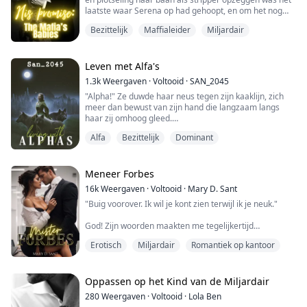
laatste waar Serena op had gehoopt, en om het nog
erger te maken, is hij de erfgenaam van de maffia.
Bezittelijk
Maffialeider
Miljardair
Serena is kalm terwijl Christian onbevreesd en
uitgesproken is, maar op de een of andere manier
moeten de twee het laten werken. Wanneer Christian
Leven met Alfa's
Serena dwingt om door te gaan met een nepverlov...
1.3k
Weergaven
·
Voltooid
·
SAN_2045
"Alpha!" Ze duwde haar neus tegen zijn kaaklijn, zich
meer dan bewust van zijn hand die langzaam langs
haar zij omhoog gleed.
"Ik heb je nodig om me te nemen, ik heb je knoop
Alfa
Bezittelijk
Dominant
nodig..." Zijn hand was zo ruw, zo groot, en hoe hij over
haar huid gleed, maakte de omega overal kloppen.
"Niemand heeft je ooit zo aangeraakt, omega? Je bent
zo gevoelig."
Meneer Forbes
"Nee, ze hebben het geprobeerd... maar ik liet het ...
16k
Weergaven
·
Voltooid
·
Mary D. Sant
"Buig voorover. Ik wil je kont zien terwijl ik je neuk."
God! Zijn woorden maakten me tegelijkertijd
opgewonden en geïrriteerd. Zelfs nu is hij nog steeds
Erotisch
Miljardair
Romantiek op kantoor
dezelfde klootzak, arrogant en bazig als altijd, die alles
op zijn manier wil.
"Waarom zou ik dat doen?" vroeg ik, terwijl ik mijn
Oppassen op het Kind van de Miljardair
benen voelde verzwakken.
280
Weergaven
·
Voltooid
·
Lola Ben