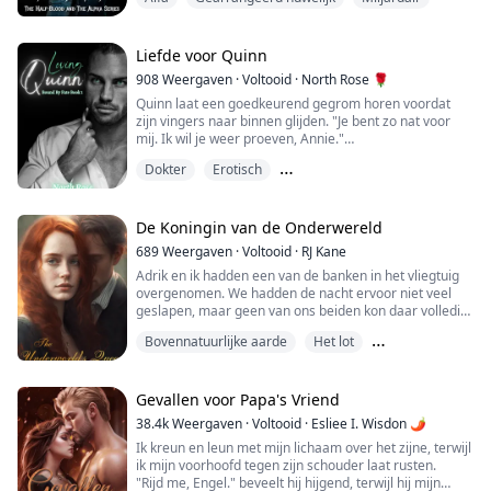
maagd is of niet...?"
"Dat kan me niet schelen, als ik met een mens moet
trouwen die niet mijn metgezel is, dan moet ze een
vrouw zijn die nog nooit door een man is aangeraakt,"
Liefde voor Quinn
zei de Alpha terwijl hij v...
908
Weergaven
·
Voltooid
·
North Rose 🌹
Quinn laat een goedkeurend gegrom horen voordat
zijn vingers naar binnen glijden. "Je bent zo nat voor
mij. Ik wil je weer proeven, Annie."
Dokter
Erotisch
Voordat ik besef wat hij van plan is, zakt Quinn op zijn
knieën, haakt mijn benen over zijn schouders en zet
Liefde op het eerste gezicht
zijn mond op mijn kern. Ik kreun luid terwijl hij aan mijn
clitoris werkt. Hij schuift twee van zijn vingers diep in
De Koningin van de Onderwereld
me.
689
Weergaven
·
Voltooid
·
RJ Kane
Adrik en ik hadden een van de banken in het vliegtuig
Met één hand die mijn bureau...
overgenomen. We hadden de nacht ervoor niet veel
geslapen, maar geen van ons beiden kon daar volledig
de schuld van krijgen. Ik denk dat ik hem net zo vaak
Bovennatuurlijke aarde
Het lot
wakker maakte als hij mij wakker maakte.
Liefde op het eerste gezicht
Nu waren we allebei nerveus omdat ik Adrik's vader
zou ontmoeten. Hij was nerveus omdat zijn vader een
Gevallen voor Papa's Vriend
erg norse man kon zijn en hij was bang dat hi...
38.4k
Weergaven
·
Voltooid
·
Esliee I. Wisdon 🌶
Ik kreun en leun met mijn lichaam over het zijne, terwijl
ik mijn voorhoofd tegen zijn schouder laat rusten.
"Rijd me, Engel." beveelt hij hijgend, terwijl hij mijn