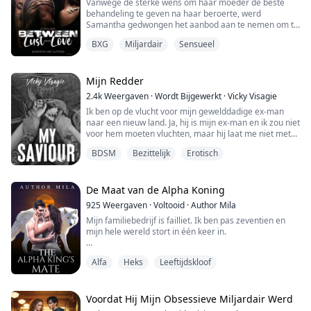
Vanwege de sterke wens om haar moeder de beste
behandeling te geven na haar beroerte, werd
Samantha gedwongen het aanbod aan te nemen om te
dansen voor een klant, meneer MC. Ze is de privé-sexy
BXG
Miljardair
Sensueel
danseres van een rijke man.
Ze heeft zijn gezicht nog nooit gezien, niet eens één
keer, omdat hij altijd een masker draagt wanneer ze
Mijn Redder
voor hem danst. Ze moet hem een goede show geven
2.4k
Weergaven
·
Wordt Bijgewerkt
·
Vicky Visagie
om zijn avond op te wa...
Ik ben op de vlucht voor mijn gewelddadige ex-man
naar een nieuw land. Ja, hij is mijn ex-man en ik zou niet
voor hem moeten vluchten, maar hij laat me niet met
rust. Ik begin mijn nieuwe leven in Amsterdam, waar ik
BDSM
Bezittelijk
Erotisch
werk als barista in een koffiezaak in de Jordaan en
woon bij vrienden van mijn broer. Eén toevallige
ontmoeting met de meest sexy man die ik ooit heb
gezien, zou mijn leven voorgoed ku...
De Maat van de Alpha Koning
925
Weergaven
·
Voltooid
·
Author Mila
Mijn familiebedrijf is failliet. Ik ben pas zeventien en
mijn hele wereld stort in één keer in.
Ik betrapte mijn vriendje erop dat hij vreemdging met
Alfa
Heks
Leeftijdskloof
mijn beste vriendin. Het deed ontzettend veel pijn en ik
voelde me diep gekwetst toen ik de twee mensen die ik
vertrouwde een affaire achter mijn rug om zag hebben.
Voordat Hij Mijn Obsessieve Miljardair Werd
Maar geen van beiden voelde zich schuldig over hun