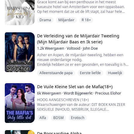
Grace komt aan bij een penthouse in het meest
"Sorry als ik je het idee heb gegeven dat je een keuze
luxueuze hotel van Amsterdam voor een oppasbaan.
had," zei hij voordat hij mijn ...
Op het moment dat ze uit de lift stapt, zal haar hele
leven een andere wending nemen. Meneer Powers,
Drama
Miljardair
R 18+
haar werkgever, de vader van een vijfjarige, heeft een
trotse, sombere uitstraling, moeilijk benaderbaar en
diep in rouw. Zijn doordringende oceaanblauwe ogen
achtervolgen haar sinds hun eerste ontmoeting...
De Verleiding van de Miljardair Tweeling
(Mijn Miljardair Baas en Ik serie)
1.2k
Weergaven
·
Voltooid
·
John Doe
Asher en Aspen, de miljardair-tweeling, hebben een
nieuwe onderdanige nodig.
Eindelijk hebben ze er een gevonden, en toevallig is het
hun nieuwe persoonlijke assistente Lisa. Omdat ze
Alleenstaande papa
Eerste liefde
Huwelijk
haar niet willen afschrikken door te direct te zijn,
besluiten ze haar te verleiden om hun onderdanige te
worden.
De Vuile Kleine Slet van de Mafia(18+)
6k
Weergaven
·
Wordt Bijgewerkt
·
Precious Elohor
HOOG AANGESCHREVEN (18+)
Waarschuwingen van de auteur: DIT BOEK KAN ZEER
SEKSUELE INHOUD, MISBRUIK, ILLEGALE
HANDELINGEN EN DOOD BEVATTEN.
Alfa
BDSM
Erotisch
ALS JE HIER NIET TEGEN KUNT, SLA DAN OVER WANT
DIT IS NIET VOOR DE ZWAKKEN.
"Er zijn regels die dit contract binden, Isabella," zei
De Boosaardige Alpha