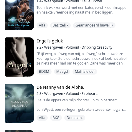
1.4k
Weergaven
·
Voltooid
·
Kellie Brown
Toen ik wakker werd met een kater, vond ik een knappe
en naakte vreemdeling naast me in bed liggen.
Ik ben Tanya, de dochter van een draagmoeder, een
Alfa
Bezittelijk
Gearrangeerd huwelijk
omega zonder wolf en zonder geur.
Op mijn 18e verjaardag, toen ik van plan was mijn
maagdelijkheid aan mijn vriend te geven, betrapte ik
hem in bed met mijn zus.
Engel's geluk
Ik ging naar de bar om me te bezatten en had per
9.2k
Weergaven
·
Voltooid
·
Dripping Creativity
ongeluk een onenightstand met de kn...
"Blijf weg, blijf weg van mij, blijf weg," schreeuwde ze
keer op keer. Ze bleef schreeuwen, ook al leek het alsof
ze niets meer had om te gooien. Zane was meer dan
een beetje geïnteresseerd om precies te weten wat er
BDSM
Maagd
Maffialeider
aan de hand was. Maar hij kon zich niet concentreren
met de vrouw die zo'n kabaal maakte.
"Hou je bek!" brulde hij naar haar. Ze viel stil en hij zag
De Nanny van de Alpha.
tranen in haar ogen opwellen, ha...
5.8k
Weergaven
·
Voltooid
·
Fireheart.
'Ze is de oppas van mijn dochter. En mijn partner.'
Lori Wyatt, een verlegen, gebroken tweeëntwintigjarige
met een duister verleden, krijgt de kans van haar leven
Alfa
BXG
Dominant
wanneer ze wordt gevraagd om de oppas te worden
van een pasgeboren baby die haar moeder bij de
geboorte heeft verloren. Lori accepteert, gretig om aan