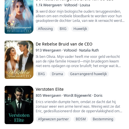
1.1k
Weergaven
·
Voltooid
·
Louisa
Ik werd door mijn biologische ouders teruggevonden,
alleen om een mobiele bloedbank te worden voor hun
geadopteerde dochter Leila, van wie ik verwacht werd
dat ik mezelf zou opofferen om bloed te doneren—
Aflossing
BXG
Huwelijk
zelfs mijn hart—wanneer zij ernstig ziek werd...
Mijn ouders verachtten me, en mijn eigen broer
drogeerde me en bedreigde mijn leven om me te
De Rebelse Bruid van de CEO
dwingen met een stervende man te trouwen als Leila’s
913
Weergaven
·
Voltooid
·
Natalia Ruth
...
Ik ben Olivia. Mijn vader heeft me voor geld verkocht
aan de rijke familie Howard—mijn bruidegom kwam
niet eens opdagen op onze bruiloft; het enige wat ik
kreeg was een telefoontje.
BXG
Drama
Gearrangeerd huwelijk
Toen werd ik gedrogeerd en belandde ik in bed met
een vreemde… die Matthew Howard bleek te zijn, mijn
“lelijke, impotente” echtgenoot!
Nu vecht ik terug tegen mijn vreselijke familie en de
Verstoten Elite
arrogantie van de Howards...
805
Weergaven
·
Wordt Bijgewerkt
·
Doris
Erics vriendin dumpte hem, omdat ze dacht dat hij
zomaar weer een arme kerel was. Weinig wist ze dat
Eric, gedesillusioneerd door de oppervlakkigheid om
hem heen, vastbesloten is om tegen alle
Afgewezen partner
BDSM
Bestemming
verwachtingen in aan de macht te komen. Ze mogen nu
op hem neerkijken, maar binnenkort zal hij tot hoogten