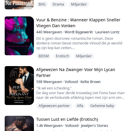
pauze weg van thuis in Schotland. Ik had nooit gepland
Toen hij v...
BXG
Drama
Miljardair
om iemand te ontmoeten omdat ik niet in de positie
ben om me met iemand in te laten, en dan verschijnt
hij! De baas van mijn beste vriendin. Een man begeerd
door velen, maar hij schenkt zijn aandac...
Vuur & Benzine : Wanneer Klappen Sneller
Vliegen Dan Vonken
440
Weergaven
·
Wordt Bijgewerkt
·
Laurieen Loritz
Dit is geen doorsnee romantische roman. Deze
donkere roman bevat stomende inhoud die je wereld
op zijn kop kan zetten.
BDSM
Erotisch
Miljardair
Een van je grootste fantasieën zou niet moeten zijn dat
je baas je over zijn bureau buigt.
Afgewezen Na Zwanger Voor Mijn Lycan
Partner
Laat je baas je nooit leiden naar de duisternis, een hele
nieuwe wereld onthullend waarvan je nooit wist dat die
598
Weergaven
·
Voltooid
·
Kellie Brown
bestond.
"Ik wil een scheiding."
De dag voor haar derde trouwdag ziet Fiona haar man
naar de verloskunde-afdeling lopen met zijn arm om
Laat je baas je opwinding nooit waarnemen en precies
zijn ex-vriendin, Rowena. Rowena is zwanger.
weten ...
Afgewezen partner
Alfa
Geheime baby
Met een gebroken hart verlaat Fiona Micah, haar man,
haar partner, de Lycan Prins van het Alastair Koninkrijk,
en verlaat de roedel.
Tussen Lust en Liefde (Erotisch)
Tot Fiona's verbazing gaat Micah, nadat hij is
1.4k
Weergaven
·
Voltooid
·
Jewiljen's Stories
afgewezen, overal ter wereld als een gek naa...