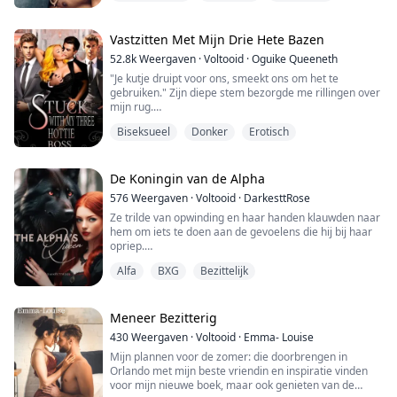
Maar niets was perfect in deze wereld. Het bleek dat ze
ook een pleegmoeder en -zus had die alles wat ze had
Vastzitten Met Mijn Drie Hete Bazen
konden ruïneren.
52.8k
Weergaven
·
Voltooid
·
Oguike Queeneth
"Je kutje druipt voor ons, smeekt ons om het te
De avond voor het verlovingsfeest, verdoofd...
gebruiken." Zijn diepe stem bezorgde me rillingen over
mijn rug.
Biseksueel
Donker
Erotisch
"Wil je dat, schatje? Wil je dat we je kleine kutje geven
waar het naar verlangt?"
"J...ja, meneer," ademde ik.
De Koningin van de Alpha
576
Weergaven
·
Voltooid
·
DarkesttRose
Ze trilde van opwinding en haar handen klauwden naar
Joanna Clover's harde werk tijdens haar studie wierp
hem om iets te doen aan de gevoelens die hij bij haar
zijn vruchten af toen ze een baan als secretaresse
opriep.
aangeboden kreeg bij haar droombedrijf, Dang...
Alfa
BXG
Bezittelijk
Alex kuste de top van haar hoofd voordat hij haar shirt
zo voorzichtig mogelijk uittrok om haar niet bang te
maken, haar handen bewogen om haar lichaam voor
zijn ogen te verbergen.
Meneer Bezitterig
430
Weergaven
·
Voltooid
·
Emma- Louise
"Shh," fluisterde hij in haar oor, "ik zal je geen pijn doen,
Mijn plannen voor de zomer: die doorbrengen in
laat me van je houden."
Orlando met mijn beste vriendin en inspiratie vinden
voor mijn nieuwe boek, maar ook genieten van de