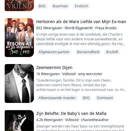
heupen begeleidt.
BXG
Buurman
Erotisch
"Steek het in me, alsjeblieft..." smeek ik, terwijl ik in zijn
schouder bijt en probeer de intense, overweldigende
sensatie te beheersen die mijn lichaam overneemt,
sterker dan welk orgasme ik ooit alleen heb gevoeld....
Herboren als de Ware Liefde van Mijn Ex-man
602
Weergaven
·
Wordt Bijgewerkt
·
Freya Brooks
In mijn vorige leven was ik de zondebok, die Charlie's
diepe liefde voor een andere vrouw aanwakkerde, en
uiteindelijk eindigde ik met een ellendig gezin. Na mijn
wedergeboorte besloot ik het los te laten en te wachten
Afgewezen partner
Beroemdheid
Bruiloft
tot Peiheng de scheiding zou aanvragen. Maar de
ontwikkeling van de situatie is een beetje vreemd; hoe
komt het dat een man die in mijn vorige leven
nauwelijks thuis kwam, nu om de ...
Zeemeermin Dijen
1k
Weergaven
·
Voltooid
·
amy worcester
"Goedemorgen, familie. Dit is mijn oom Owen,
iedereen noemt hem Reese, omdat dat zijn
achternaam is en het leger is nou eenmaal raar zo. Hij
houdt van stevige vrouwen en wilde seks."
Alleenstaande moeder
BXG
Dominant
De drieënveertigjarige Helen is net gescheiden en
probeert zichzelf te vinden. Voor het eerst in haar leven
Zijn Belofte: De Baby's van de Mafia
staat ze niet onder de controle van een man. Met een
4.2k
Weergaven
·
Voltooid
·
chavontheauthor
afwezige vader, een gewelddad...
Zwanger worden van haar baas na een onenightstand
en plotseling haar baan als stripper opzeggen was het