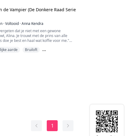
n de Vampier (De Donkere Raad Serie
en
·
Voltooid
·
Anna Kendra
jn vergeten dat je niet met een gewone
wt, Alina. Je trouwt met de prins van alle
 doe je best en haal wat koffie voor me."
eidt een normaal leven in het noorden van
ijke aarde
Bruiloft
nminste, dat is wat ze de wereld laat geloven.
erende smaragdgroene ogen schuilen
d huwelijk
en waar ze nooit over zou kunnen spreken,
1