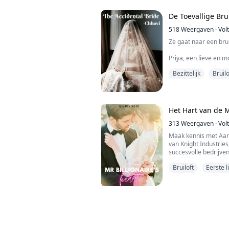
De Toevallige Bru
518
Weergaven
·
Vol
Ze gaat naar een bruil
Priya, een lieve en m
ondanks het feit dat h
Bezittelijk
Bruilo
steeds alleen oog vo
stukjes gebroken wan
met zijn vriendin...
De gebeurtenissen 
Het Hart van de M
moet met hem trouwe
313
Weergaven
·
Vol
Maak kennis met Aar
van Knight Industrie
succesvolle bedrijven.
ziet het leven als ee
Bruiloft
Eerste l
Hij is een zeer arro
waar hij echt van houd
imperium.
Maak nu kennis met S
met haar ...