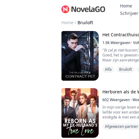
Home
Schrijver
Home
/
Bruiloft
Het Contracthuisd
1.9k
Weergaven
·
Vol
"Ik zal je niet kussen
Goed, het is gewoon e
Maar zijn aanrakinge
"Een maagd?" Hij staa
Alfa
Bruiloft
Emma Wells, een stud
studeren. Ze werd mi
stiefmoeder Jane en 
Herboren als de 
leven was haar prins
602
Weergaven
·
Wor
In mijn vorige leven 
liefde voor een ande
eindigde ik met een 
besloot ik het los te
Afgewezen partner
scheiding zou aanvra
situatie is een beet
die in mijn vorige le