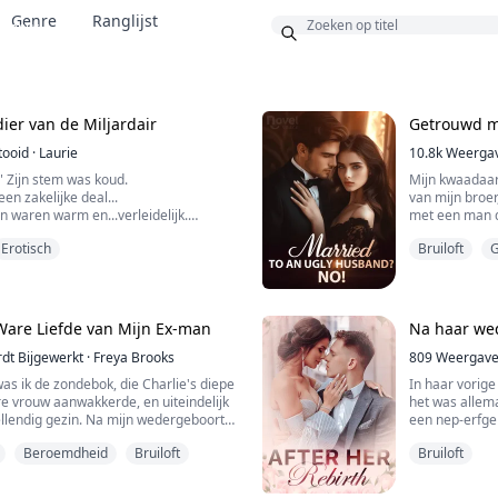
Genre
Ranglijst
Bonus
ier van de Miljardair
Getrouwd me
tooid
·
Laurie
10.8k
Weerga
." Zijn stem was koud.
Mijn kwaadaar
en zakelijke deal...
van mijn broe
n waren warm en...verleidelijk.
met een man die
rde plotseling naar me...
had geen ande
Erotisch
Bruiloft
G
Maar na de bru
lelijk was; in
ente die op het punt staat af te
hij was ook no
sbruikt en gemarteld door haar
stiefzus Anna. De enige hoop in haar
Ware Liefde van Mijn Ex-man
Na haar we
achtige vriend Matthew Davi...
dt Bijgewerkt
·
Freya Brooks
809
Weergav
was ik de zondebok, die Charlie's diepe
In haar vorige
re vrouw aanwakkerde, en uiteindelijk
het was allem
ellendig gezin. Na mijn wedergeboorte
een nep-erfge
 laten en te wachten tot Peiheng de
zusje, de nep
Beroemdheid
Bruiloft
Bruiloft
gen. Maar de ontwikkeling van de
zij sliep onde
je vreemd; hoe komt het dat een man
haar. Voordat 
ven nauwelijks thuis kwam, nu om de ...
hoorde: 'Je ha