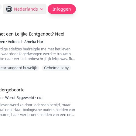
Nederlands
Inloggen
t een Lelijke Echtgenoot? Nee!
ven
·
Voltooid
·
Amelia Hart
dige stiefzus bedreigde me met het leven
r, waardoor ik gedwongen werd te trouwen
 naar verluidt onbeschrijflijk lelijk was. Ik
re keuze dan toe te geven.
earrangeerd huwelijk
Geheime baby
iloft ontdekte ik dat deze man helemaal niet
tegendeel, hij was zowel knap als charmant, en
g eens miljardair!
dergeboorte
en
·
Wordt Bijgewerkt
·
cici
 leven werd ze door iedereen benijd, maar
aal nep. Haar biologische ouders hielden van
name, haar vier broers hielden van een nep-
-erfgename woonde in een prinsessenkamer,
r de trap, en haar verloofde hield ook van
ze stierf, waren de laatste woorden die ze
d allang dood moeten zijn.'