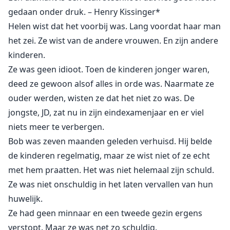
seksualiteit. Jolene ontdekt dat haar perfecte huwelijk
gedaan onder druk. – Henry Kissinger*
verre van perfect is. JD probeert gewoon de
Helen wist dat het voorbij was. Lang voordat haar man
middelbare school door te komen en bij de marine te
het zei. Ze wist van de andere vrouwen. En zijn andere
gaan.
kinderen.
De tweeënvijftigjarige Owen Reese is na twintig jaar in
Ze was geen idioot. Toen de kinderen jonger waren,
de marine teruggekeerd naar zijn geboortestad. Hij
deed ze gewoon alsof alles in orde was. Naarmate ze
begon een klein bedrijf dat hem in het afgelopen
ouder werden, wisten ze dat het niet zo was. De
decennium miljonair heeft gemaakt. Met zijn eigen
jongste, JD, zat nu in zijn eindexamenjaar en er viel
dochter die volwassen is en haar eigen leven leidt,
niets meer te verbergen.
dacht hij dat zijn dagen van opvoeden voorbij waren.
Maar nu zorgt hij voor zijn zestienjarige nichtje terwijl
Bob was zeven maanden geleden verhuisd. Hij belde
zijn zus is uitgezonden met Artsen zonder Grenzen.
de kinderen regelmatig, maar ze wist niet of ze echt
En nu komt hij de schattige, mollige receptioniste van
met hem praatten. Het was niet helemaal zijn schuld.
het kantoor van zijn accountant overal tegen. Niet dat
Ze was niet onschuldig in het laten vervallen van hun
hij klaagt; hij staat te popelen om zijn handen te
huwelijk.
leggen op die prachtige, weelderige
Ze had geen minnaar en een tweede gezin ergens
zeemeerminnenbenen die zijn dromen achtervolgen.
verstopt. Maar ze was net zo schuldig.