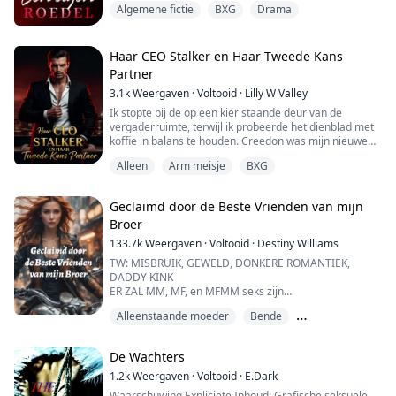
laat me je vertellen dat het leven van je zus en je
Asher is een marinier met littekens van de strijd en nul
Algemene fictie
BXG
Drama
ze haar kracht moet beheersen. Ze verlaat haar roedel
familie in mijn handen ligt als je iets probeert. Als je
geduld. Hij noemt me "prinses" alsof het een
samen met haar beste vriend en grootmoeder om naar
probeert het huwelijk te weigeren of iemand hierover
belediging is. Ik kan hem niet uitstaan.
de clan van haar grootvader te gaan om te leren wat ze
te vertellen, dan zal je zus de eerste persoon zijn wiens
is en hoe ze haar kracht kan beheersen. Daarna begint
Haar CEO Stalker en Haar Tweede Kans
leven ik zal vernietigen. Het is beter voor jou om mijn
Wanneer mijn enkelblessure me dwingt om te
ze samen met haar lotsbestemde partner, haar beste
en jouw tijd niet te verspillen, trek de bruidslehenga
Partner
herstellen in het familiehuis aan het meer, zit ik vast
vriend, de jongere broer van haar lotsbestemde
rustig aan en kom naar de mandap. Ja, nog één ding
met beide broers. Wat begint als wederzijdse haat,
3.1k
Weergaven
·
Voltooid
·
Lilly W Valley
partner en haar grootmoeder hun eigen roedel.
dat je moet onthouden is dat niemand je gezicht mag
verandert langzaam in iets verboden.
Ik stopte bij de op een kier staande deur van de
zien tot we getrouwd zijn, zodat het huwelijk soepel kan
vergaderruimte, terwijl ik probeerde het dienblad met
verlopen. Ik wil geen drama voor het huwelijk."
Ik word verliefd op de broer van mijn vriend.
koffie in balans te houden. Creedon was mijn nieuwe
Wat een ellende.
baas, nu ook mijn vriend. Ik luisterde bij de deur.
Hoe kon ze trouwen met iemand met wie ze niet eens
**
Alleen
Arm meisje
BXG
goed kon praten?
“Waar is die slet van jou, Creedon? Moet wel een
"Hoe kan ik met jou trouwen?" zijn wenkbrauwen
Ik haat meisjes zoals zij.
geweldige wip zijn. De koffie wordt koud,” klaagde
gingen omhoog van woede.
Geclaimd door de Beste Vrienden van mijn
Michael. “Wat heeft het voor zin om haar hier te
Hij pakte zijn telefoon om iemand te bellen en gaf
Verwend.
Broer
houden? Ze is niet eens van jouw soort.”
bevelen terwijl hij diep in haar ogen staarde, waardoor
Niet van zijn soort?
haar hart zonk van angst en schrik: "Dood Mahi."
133.7k
Weergaven
·
Voltooid
·
Destiny Williams
Teer.
“Je kent mij, ik hou van mooie accessoires. Bovendien is
Ze knielde neer, vouwde haar handen voor hem en
TW: MISBRUIK, GEWELD, DONKERE ROMANTIEK,
ze slimmer dan ze eruitziet."
smeekte hem huilend en hysterisch: "Alsjeblieft, doe dit
En toch—
DADDY KINK
Een accessoire?
niet."
ER ZAL MM, MF, en MFMM seks zijn
“Hou op met dat meisje te spelen. Je laat haar te
"Ga je met me trouwen?" Hij trok een wenkbrauw
Toch.
Op 22-jarige leeftijd keert Alyssa Bennett terug naar
dichtbij komen. En dan nog het schandaal dat je krijgt
vragend omhoog.
Alleenstaande moeder
Bende
haar kleine geboortestad, op de vlucht voor haar
met de pers zodra ze ontdekken dat ze een arm
Toen ze stil bleef, zei hij opnieuw tegen de man: "Dood
Het beeld van haar in de deuropening, haar vestje
gewelddadige echtgenoot met hun zeven maanden
Beste vriend van broer
plattelandsmeisje is. Amerika zal verliefd op haar
haar."
strakker om haar smalle schouders trekkend,
oude dochter, Zuri. Omdat ze haar broer niet kan
worden, en jij zal hen alleen maar breken als je klaar
"Ja, ik zal met je trouwen."
De Wachters
proberend door de ongemakkelijkheid heen te
bereiken, wendt ze zich met tegenzin tot zijn
met haar bent. Slechte reputatie...” Het geluid van
glimlachen, laat me niet los.
klootzakken van beste vrienden voor hulp - ondanks
1.2k
Weergaven
·
Voltooid
·
E.Dark
vuisten die op tafel sloegen, bracht de kamer tot stilte.
hun geschiedenis van haar pesten. King, de handhaver
Waarschuwing Expliciete Inhoud: Grafische seksuele