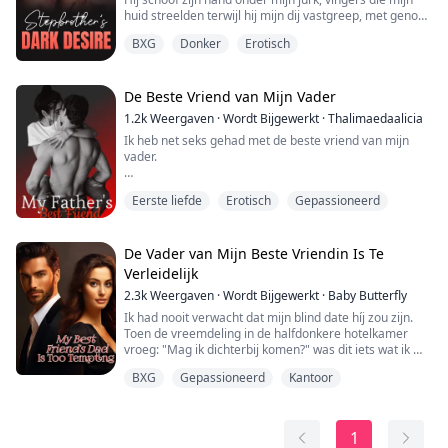
huid streelden terwijl hij mijn dij vastgreep, met genoeg
kracht om ervoor te zorgen dat ik elke beetje van zijn
BXG
Donker
Erotisch
dominantie voelde. Langzaam, doelbewust, bewoog hij
zijn hand omhoog, vingertoppen die de ronding van
mijn slipje volgden. De stof voelde delicaat en
kwetsbaar onder zijn aanraking. Met een beslissende
De Beste Vriend van Mijn Vader
ruk scheurde hij het we...
1.2k
Weergaven
·
Wordt Bijgewerkt
·
Thalimaedaalicia
Ik heb net seks gehad met de beste vriend van mijn
vader.
Ik hapte naar adem tegen zijn mond toen ik weer een
Eerste liefde
Erotisch
Gepassioneerd
vinger in me voelde glijden.
"Zo nat..." zegt hij terwijl hij zijn vinger uit me haalt en
eraan zuigt zonder ons oogcontact te verbreken.
De Vader van Mijn Beste Vriendin Is Te
Verleidelijk
Dat is zeker het visioen van het paradijs.
2.3k
Weergaven
·
Wordt Bijgewerkt
·
Baby Butterfly
Zo sexy.
Ik had nooit verwacht dat mijn blind date híj zou zijn.
Toen de vreemdeling in de halfdonkere hotelkamer
"Verdomme," mompelt hij terwijl hij me hard streelt.
vroeg: "Mag ik dichterbij komen?" was dit iets wat ik me
had voorgesteld na mijn liefdesverdriet met mijn
BXG
Gepassioneerd
Kantoor
Met één hand draait hij me op mijn rug en...
vriend.
Terwijl hij me uitkleedde, gleden de toppen van zijn
vingers over mijn huid, waardoor er rillingen over mijn
rug liepen. Ik kreunde zachtjes en tegelijkertijd
1
herkende ik een vertro...