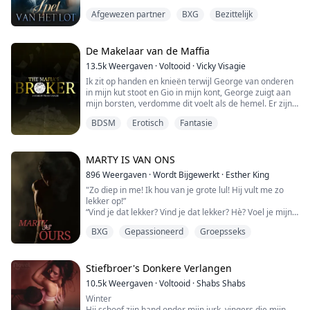
inclusief de Alpha, zegt haar dat ze perfect is zoals ze
Afgewezen partner
BXG
Bezittelijk
is. Totdat ze haar partner vindt en hij haar afwijst. Met
een gebroken hart vlucht Amie weg van alles en begint
opnieuw. Geen weerwolven meer, geen roedels meer.
De Makelaar van de Maffia
Wanneer Finlay haar vindt...
13.5k
Weergaven
·
Voltooid
·
Vicky Visagie
Ik zit op handen en knieën terwijl George van onderen
in mijn kut stoot en Gio in mijn kont, George zuigt aan
mijn borsten, verdomme dit voelt als de hemel. Er zijn
overal handen. Antonio en Dante staan aan beide
BDSM
Erotisch
Fantasie
kanten van me. Ze nemen om de beurt hun beurt om
hun pik in mijn mond te duwen. Er is op dit moment
geen gat dat niet gevuld is. Antonio is ruw in het
neuken van mijn mond, hij gaat helem...
MARTY IS VAN ONS
896
Weergaven
·
Wordt Bijgewerkt
·
Esther King
"Zo diep in me! Ik hou van je grote lul! Hij vult me zo
lekker op!”
“Vind je dat lekker? Vind je dat lekker? Hè? Voel je mijn
strakke kutje je grote lul omklemmen?”
BXG
Gepassioneerd
Groepsseks
“Zo goed! Zo goed! Je laat me zo hard klaarkomen!”
Je weet wel, dat soort dingen.
Sam reed zichzelf naar drie schreeuwende orgasmes,
hoogtepunten waar ik weinig eer voor kan opeisen. Ik
Stiefbroer's Donkere Verlangen
lag daar gewoon en liet haar me gebruiken als een...
10.5k
Weergaven
·
Voltooid
·
Shabs Shabs
Winter
Hij schoof zijn hand onder mijn jurk, vingers die mijn