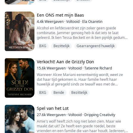
een gratis persoonlijke assistent via een contract.
Na een spontane blowjob op zijn kantoor, ontdekt hij
dat de vrouw die daadwerkelijk zijn contract heeft
Een ONS met mijn Baas
getekend zijn veronderste...
4.4k
Weergaven
·
Voltooid
·
Ela Osaretin
Alcohol en liefdesverdriet zijn zeker geen goede
combinatie. Jammer genoeg heb ik dat iets te laat
geleerd. Ik ben Tessa Beckett en ik ben pijnlijk gedumpt
door mijn vriend van drie jaar. Dat leidde ertoe dat ik
BXG
Bezittelijk
Gearrangeerd huwelijk
dronken werd in een kroeg en een onenightstand had
met een vreemde. Voordat hij me de volgende dag als
een slet zou zien, betaalde ik hem voor de seks en
beledigde ik hem diep over zijn ve...
Verkocht! Aan de Grizzly Don
15.6k
Weergaven
·
Voltooid
·
Tatienne Richard
Wanneer Alcee Mariani eenentwintig wordt, weet ze
dat haar tijd gekomen is. Haar familie heeft haar
huwelijk al geregeld sinds ze twaalf was met de
toekomstige Don van de Lozano-familie, Torquato "De
BXG
Bende
Bezittelijk
Grizzly" Lozano. Er wordt gezegd dat hij koud, wreed en
harteloos is, en hij is tien jaar ouder dan zij.
Haar maagdelijkheid online verkopen is een zekere
Spel van het Lot
manier om ervoor te zorgen dat De Grizzly de...
27.6k
Weergaven
·
Voltooid
·
Dripping Creativity
Amie's wolf heeft zich nog niet laten zien. Maar wie
maakt dat uit? Ze heeft een goede roedel, beste
vrienden en een familie die van haar houdt. Iedereen,