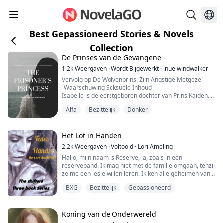
Best Gepassioneerd Stories & Novels
Collection
De Prinses van de Gevangene
1.2k
Weergaven
·
Wordt Bijgewerkt
·
inue windwalker
Vervolg op De Wolvenprins: Zijn Angstige Metgezel
-Waarschuwing Seksuele Inhoud-
Isabelle is de eerstgeboren dochter van Prins Kaiden.
Haar droom is om in de voetsporen van haar vader te
Alfa
Bezittelijk
Donker
treden. Echter, ze kan niet concurreren met haar
nestgenoten. Om het nog erger te maken, kan ze haar
zielsverwant niet vinden. Het lijkt erop dat alles haar
ertoe dwingt iets te doen wat ze nog nooit eerder heeft
Het Lot in Handen
...
2.2k
Weergaven
·
Voltooid
·
Lori Ameling
Hallo, mijn naam is Reserve, ja, zoals in een
reserveband. Ik mag niet met de familie omgaan, tenzij
ze me een lesje willen leren. Ik ken alle geheimen van
deze groep. Ik denk niet dat ze me zomaar laten gaan,
BXG
Bezittelijk
Gepassioneerd
ik wil niet verdwijnen zoals veel meisjes de laatste tijd.
Maar het maakt niet uit, want ik heb een plan om hier
weg te komen. Dat was totdat ik op een avond op mijn
werk een naakte man op d...
Koning van de Onderwereld