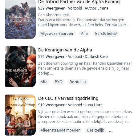
Wanneer een nieuwe man verhuist naar het lege
De Tribrid Partner van de Alpha Koning
appartement aan de overkant van de gang, voelt
939
Weergaven
·
Voltooid
·
Author Emma
Rosalie Peters zich aangetrokken tot de knappe man.
Een Abnormaliteit.
Blake Coope...
Dat is wat Nicolette is. Een monster dat verborgen
moet blijven voor de wereld. Een heks. Een vampier.
Een weerwolf. Alles in één persoon. Zoveel kracht in
Afgewezen partner
Alfa
Eerste liefde
zo'n kleine vorm.
Nicolette had nooit gedacht dat ze een kans op een
partner had. Haar wolf had haar er 683 jaar lang nooit
mee lastiggevallen en ze had nooit de moeite genomen
De Koningin van de Alpha
om te zoeken. Ze blijft verborgen. Nooit willen ...
576
Weergaven
·
Voltooid
·
DarkesttRose
Ze trilde van opwinding en haar handen klauwden naar
hem om iets te doen aan de gevoelens die hij bij haar
opriep.
Alfa
BXG
Bezittelijk
Alex kuste de top van haar hoofd voordat hij haar shirt
zo voorzichtig mogelijk uittrok om haar niet bang te
maken, haar handen bewogen om haar lichaam voor
zijn ogen te verbergen.
De CEO's Verrassingsdrieling
919
Weergaven
·
Voltooid
·
Luna Hart
"Shh," fluisterde hij in haar oor, "ik zal je geen pijn doen,
Vijf jaar geleden werd ik gedrogeerd door mijn stiefzus.
laat me van je houden."
Gezien de noodzaak om mijn collegegeld te betalen,
accepteerde ik de situatie uiteindelijk. Ik voelde zijn
gloeiend hete adem tegen mijn oor, zijn ruwe vingers
Toen hij v...
Alleenstaande moeder
Bezittelijk
die langs mijn binnendijen streelden en een verdoofde,
elektrische pijn lieten ontvlammen. Zijn harde pik
Geheime baby