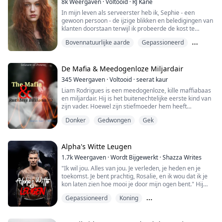
8k
Weergaven
·
Voltooid
·
RJ Kane
In mijn leven als serveerster heb ik, Sephie - een
gewoon persoon - de ijzige blikken en beledigingen van
klanten doorstaan terwijl ik probeerde de kost te
verdienen. Ik geloofde dat dit voor altijd mijn lot zou
Bovennatuurlijke aarde
Gepassioneerd
zijn.
Het lot
Maar op een noodlottige dag verscheen de Koning van
de Onderwereld voor mij en redde me uit de klauwen
De Mafia & Meedogenloze Miljardair
van de zoon van de machtigste maffiabaas. Met zijn
345
Weergaven
·
Voltooid
·
seerat kaur
diepblauwe ogen op de mijne...
Liam Rodrigues is een meedogenloze, kille maffiabaas
en miljardair. Hij is het buitenechtelijke eerste kind van
zijn vader. Hoewel zijn stiefmoeder hem heeft
geaccepteerd en hem heeft behandeld als haar eigen
Donker
Gedwongen
Gek
kind, twijfelt hij daar sterk aan. Hij laat niemand dichtbij
komen, behalve zijn halfbroers, die echt en loyaal aan
hem zijn.
Alpha's Witte Leugen
Roselyn is een wees en werd geadopteerd door een
1.7k
Weergaven
·
Wordt Bijgewerkt
·
Shazza Writes
rijke familie. ...
"Ik wil jou. Alles van jou. Je verleden, je heden en je
toekomst. Je bent prachtig, Rosalie, en ik wou dat ik je
kon laten zien hoe mooi je door mijn ogen bent." Hij
sloeg zijn armen om mijn middel en trok me dicht
Gepassioneerd
Koning
tegen zijn borst.
Liefde op het eerste gezicht