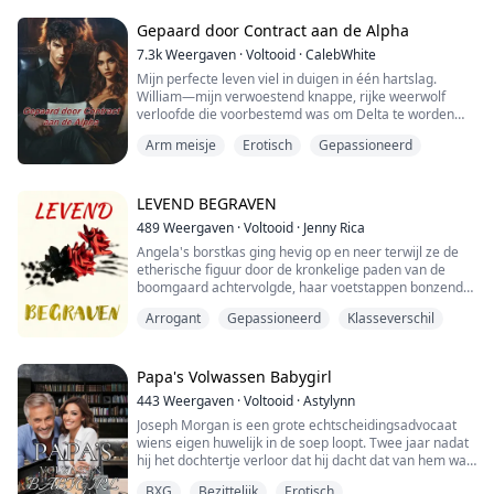
drukte tegen mijn kletsnatte kutje, wat mijn hartslag op
hol deed slaan, terw...
Gepaard door Contract aan de Alpha
7.3k
Weergaven
·
Voltooid
·
CalebWhite
Mijn perfecte leven viel in duigen in één hartslag.
William—mijn verwoestend knappe, rijke weerwolf
verloofde die voorbestemd was om Delta te worden—
zou voor altijd van mij zijn. Na vijf jaar samen was ik
Arm meisje
Erotisch
Gepassioneerd
klaar om naar het altaar te lopen en mijn happily ever
after te claimen.
In plaats daarvan vond ik hem met haar. En hun zoon.
Verraden, werkloos en verdrinkend in de medische
LEVEND BEGRAVEN
rekeningen van mijn ...
489
Weergaven
·
Voltooid
·
Jenny Rica
Angela's borstkas ging hevig op en neer terwijl ze de
etherische figuur door de kronkelige paden van de
boomgaard achtervolgde, haar voetstappen bonzend
tegen de harde grond. De volle maan wierp een
Arrogant
Gepassioneerd
Klasseverschil
spookachtig licht over de scène, lange schaduwen
werpend die dansten en kronkelden als donkere
geesten. Ze was hierheen gekomen om wraak te
nemen voor de dood van haar zus, maar nu werd ze
Papa's Volwassen Babygirl
gekweld door...
443
Weergaven
·
Voltooid
·
Astylynn
Joseph Morgan is een grote echtscheidingsadvocaat
wiens eigen huwelijk in de soep loopt. Twee jaar nadat
hij het dochtertje verloor dat hij dacht dat van hem was
en werd verlaten door zijn overspelige vrouw, zocht hij
BXG
Bezittelijk
Erotisch