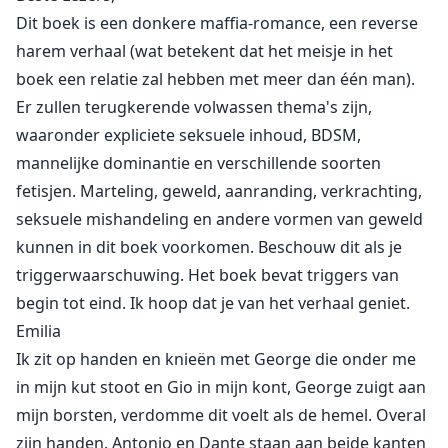
orgasme naderen en het voelt als het beste orgasme
Dit boek is een donkere maffia-romance, een reverse
ooit. Ik weet niet zeker of het een goed idee is om
harem verhaal (wat betekent dat het meisje in het
Antonio of Dante's pik in mijn mond te hebben als ik
boek een relatie zal hebben met meer dan één man).
klaarkom. Ik zou hem eraf kunnen bijten. Ik begon te
Er zullen terugkerende volwassen thema's zijn,
kreunen rond Antonio's pik en hij kreunde, Dante
waaronder expliciete seksuele inhoud, BDSM,
fluisterde in mijn oor wat een braaf meisje ik ben...
mannelijke dominantie en verschillende soorten
fetisjen. Marteling, geweld, aanranding, verkrachting,
seksuele mishandeling en andere vormen van geweld
Mijn naam is Emilia Rossi, mijn vader was een
kunnen in dit boek voorkomen. Beschouw dit als je
makelaar voor een rijke en beruchte maffiafamilie. Hij
stierf een paar jaar geleden en ik besloot zijn zaak
triggerwaarschuwing. Het boek bevat triggers van
over te nemen, alleen met het verschil dat ik niet voor
begin tot eind. Ik hoop dat je van het verhaal geniet.
slechts één familie ga werken, ik wil voor zoveel
Emilia
mogelijk misdaadfamilies werken. Je vraagt je
Ik zit op handen en knieën met George die onder me
misschien af wat een makelaar doet, nou, wij
in mijn kut stoot en Gio in mijn kont, George zuigt aan
verbinden onze klanten met de juiste mensen, of ze nu
mijn borsten, verdomme dit voelt als de hemel. Overal
op zoek zijn naar vuurwapens, drugs, diamanten,
zijn handen. Antonio en Dante staan aan beide kanten