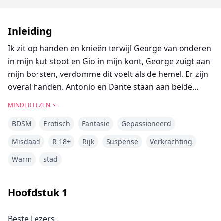
Inleiding
Ik zit op handen en knieën terwijl George van onderen
in mijn kut stoot en Gio in mijn kont, George zuigt aan
mijn borsten, verdomme dit voelt als de hemel. Er zijn
overal handen. Antonio en Dante staan aan beide
kanten van me. Ze nemen om de beurt hun beurt om
MINDER LEZEN
hun pik in mijn mond te duwen. Er is op dit moment
BDSM
Erotisch
Fantasie
Gepassioneerd
geen gat dat niet gevuld is. Antonio is ruw in het
neuken van mijn mond, hij gaat helemaal naar de
Misdaad
R 18+
Rijk
Suspense
Verkrachting
achterkant van mijn keel totdat ik kokhals voordat hij
Warm
stad
zich terugtrekt en Dante het overneemt. Dante is
zachter en houdt ervan als ik met mijn tong rond zijn
pik speel. Antonio wil gewoon mijn mond neuken
Hoofdstuk
1
zonder poespas. Wanneer Dante diep gaat en me laat
kokhalzen, is het weer Antonio's beurt. Ik voelde mijn
Beste Lezers,