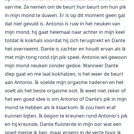
noem maar op, wij kunnen het regelen. Ik ontmoette
van me. Ze nemen om de beurt hun beurt om hun pik
een groep mannen, ze komen uit verschillende
in mijn mond te duwen. Er is op dit moment geen gat
maffiafamilies maar hebben besloten samen te
dat niet gevuld is. Antonio is ruw in het neuken van
werken en noemen zichzelf nu D.A.G.G. Dat
mijn mond, hij gaat helemaal naar achter in mijn keel
veroorzaakte veel problemen met hun vaders. Hun
totdat ik kokhals voordat hij zich terugtrekt en Dante
naam staat voor Dante, Antonio, George en Gio, ja, het
het overneemt. Dante is zachter en houdt ervan als ik
zijn hun namen en ze zijn allemaal bloedheet, maar ik
heb een regel. Geen zaken met plezier vermengen,
met mijn tong rond zijn pik speel. Antonio wil gewoon
alleen is het probleem dat deze jongens mijn memo
mijn mond neuken zonder gedoe. Wanneer Dante
over het niet vermengen van zaken met plezier niet
diep gaat en me laat kokhalzen, is het weer de beurt
hebben ontvangen, want oh mijn God, kunnen ze
aan Antonio. Ik voelde mijn orgasme naderen en het
plezier geven...
voelt als het beste orgasme ooit. Ik weet niet zeker of
het een goed idee is om Antonio of Dante’s pik in mijn
mond te hebben als ik klaarkom. Ik zou hem eraf
kunnen bijten. Ik begon te kreunen rond Antonio's pik
en hij kreunde, Dante fluisterde in mijn oor wat een
goed meisje ik ben, maar ergens in de verte hoor ik