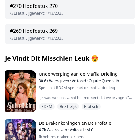
#
270
Hoofdstuk 270
Laatst Bijgewerkt
:
1/13/2025
#
269
Hoofdstuk 269
Laatst Bijgewerkt
:
1/13/2025
Je Vindt Dit Misschien Leuk
😍
Onderwerping aan de Maffia Drieling
30.6k
Weergaven
·
Voltooid
·
Oguike Queeneth
Speel het BDSM-spel met de maffia-drieling
"Je was van ons vanaf het moment dat we je zagen."
BDSM
Bezittelijk
Erotisch
"Ik weet niet hoe lang het gaat duren voordat je beseft
dat je bij ons hoort." Een van de drieling zei, terwijl hij
mijn hoofd naar achteren trok om zijn intense ogen te
ontmoeten.
De Drakenkoningen en De Profetie
4.7k
Weergaven
·
Voltooid
·
M C
"Je bent van ons om te neuken, van ons om lief te
Ik heb zes drakenpartners!
hebben, van ons om te claimen en te gebruiken op