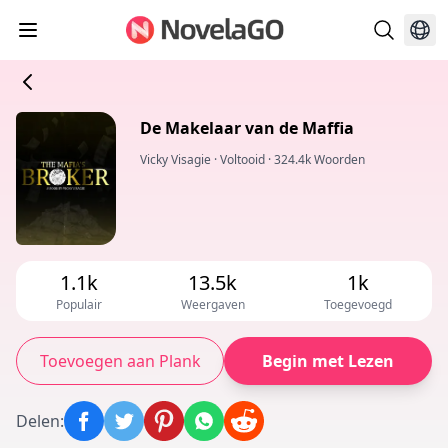
De Makelaar van de Maffia
Vicky Visagie
·
Voltooid
·
324.4k Woorden
1.1k
13.5k
1k
Populair
Weergaven
Toegevoegd
Toevoegen aan Plank
Begin met Lezen
Delen
: