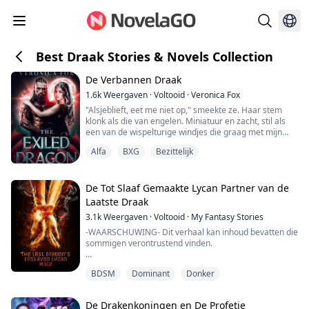
Best Draak Stories & Novels Collection
De Verbannen Draak
1.6k
Weergaven
·
Voltooid
·
Veronica Fox
"Alsjeblieft, eet me niet op," smeekte ze. Haar stem
klonk als die van engelen. Miniatuur en zacht, stil als
een van de wispelturige windjes die graag met mijn
gevlochten haar spelen. Mijn hart stond bijna stil toen
Alfa
BXG
Bezittelijk
ik haar huilen hoorde.
Ik riep Tazak terug naar de voet van de boomstam,
vuile vingers raakten de buitenkant van de rottende
De Tot Slaaf Gemaakte Lycan Partner van de
boom. De helft van een porseleinen gezicht piepte naar
Laatste Draak
bui...
3.1k
Weergaven
·
Voltooid
·
My Fantasy Stories
-WAARSCHUWING- Dit verhaal kan inhoud bevatten die
sommigen verontrustend vinden.
"Als je me niet met je mond kunt bevredigen, dan zul je
BDSM
Dominant
Donker
me op een andere manier moeten bevredigen."
Hij scheurde haar dunne kleding van haar lichaam en
De Drakenkoningen en De Profetie