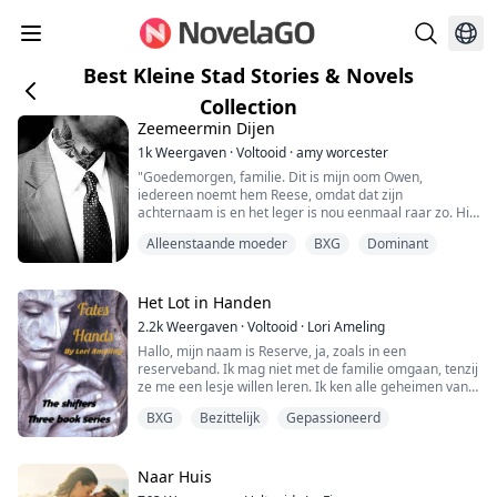
Best Kleine Stad Stories & Novels
Collection
Zeemeermin Dijen
1k
Weergaven
·
Voltooid
·
amy worcester
"Goedemorgen, familie. Dit is mijn oom Owen,
iedereen noemt hem Reese, omdat dat zijn
achternaam is en het leger is nou eenmaal raar zo. Hij
houdt van stevige vrouwen en wilde seks."
Alleenstaande moeder
BXG
Dominant
De drieënveertigjarige Helen is net gescheiden en
probeert zichzelf te vinden. Voor het eerst in haar leven
Het Lot in Handen
staat ze niet onder de controle van een man. Met een
2.2k
Weergaven
·
Voltooid
·
Lori Ameling
afwezige vader, een gewelddad...
Hallo, mijn naam is Reserve, ja, zoals in een
reserveband. Ik mag niet met de familie omgaan, tenzij
ze me een lesje willen leren. Ik ken alle geheimen van
deze groep. Ik denk niet dat ze me zomaar laten gaan,
BXG
Bezittelijk
Gepassioneerd
ik wil niet verdwijnen zoals veel meisjes de laatste tijd.
Maar het maakt niet uit, want ik heb een plan om hier
weg te komen. Dat was totdat ik op een avond op mijn
werk een naakte man op d...
Naar Huis