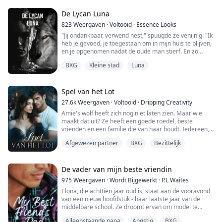
Ja, Mary vond dat haar beste vriendin Amaya Peterson
echt gek was, wat eigenlijk liet zien dat Amaya
De Lycan Luna
Peterson geen vertrouwen had in de man met wie ze
823
Weergaven
·
Voltooid
·
Essence Looks
op het punt stond te trou...
"Jij ondankbaar, verwend nest," spuugde ze venijnig. "Ik
heb je gevoed, je toegestaan om in mijn huis te blijven,
en je opgenomen nadat de oude man stierf. En zo
betaal je me terug? Met disrespect en
BXG
Kleine stad
Luna
ongehoorzaamheid."
Ik mis mijn vader. Zijn overdreven vriendelijkheid en
zachte aard maakten hem blind voor de ware aard van
Spel van het Lot
de vrouw die hij koos om mee te trouwen—deze mooie,
27.6k
Weergaven
·
Voltooid
·
Dripping Creativity
kwaadaardige, wrede st...
Amie's wolf heeft zich nog niet laten zien. Maar wie
maakt dat uit? Ze heeft een goede roedel, beste
vrienden en een familie die van haar houdt. Iedereen,
inclusief de Alpha, zegt haar dat ze perfect is zoals ze
Afgewezen partner
BXG
Bezittelijk
is. Totdat ze haar partner vindt en hij haar afwijst. Met
een gebroken hart vlucht Amie weg van alles en begint
opnieuw. Geen weerwolven meer, geen roedels meer.
De vader van mijn beste vriendin
Wanneer Finlay haar vindt...
975
Weergaven
·
Wordt Bijgewerkt
·
P.L Waites
Elona, die achttien jaar oud is, staat aan de vooravond
van een nieuw hoofdstuk - haar laatste jaar van de
middelbare school. Ze droomt ervan om model te
worden. Maar onder haar zelfverzekerde uiterlijk
Alleenstaande papa
Angstig
BXG