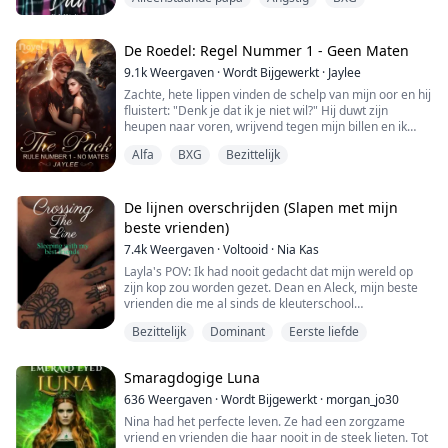
schuilt een geheime verliefdheid op iemand
onverwachts - meneer Crane, de vader van haar beste
vriendin.
De Roedel: Regel Nummer 1 - Geen Maten
Drie jaar geleden, na het tragische verlies van zijn
9.1k
Weergaven
·
Wordt Bijgewerkt
·
Jaylee
vrouw, staat meneer Crane, een pijnlij...
Zachte, hete lippen vinden de schelp van mijn oor en hij
fluistert: "Denk je dat ik je niet wil?" Hij duwt zijn
heupen naar voren, wrijvend tegen mijn billen en ik
kreun. "Echt?" Hij lacht zachtjes.
Alfa
BXG
Bezittelijk
"Laat me los," snik ik, mijn lichaam trillend van
verlangen. "Ik wil niet dat je me aanraakt."
De lijnen overschrijden (Slapen met mijn
Ik val voorover op het bed en draai me dan om om hem
beste vrienden)
aan te kijken. De donkere tatoeages op Domonic's ge...
7.4k
Weergaven
·
Voltooid
·
Nia Kas
Layla's POV: Ik had nooit gedacht dat mijn wereld op
zijn kop zou worden gezet. Dean en Aleck, mijn beste
vrienden die me al sinds de kleuterschool
beschermden en altijd aan mijn zijde bleven, waren
Bezittelijk
Dominant
Eerste liefde
werkelijk niets zoals ik me herinnerde. Sinds mijn
achttiende wist ik het en hield ik het verborgen, ik
verborg het zo goed totdat het niet meer ging. Verliefd
Smaragdogige Luna
worden op je beste vrienden is iets wat j...
636
Weergaven
·
Wordt Bijgewerkt
·
morgan_jo30
Nina had het perfecte leven. Ze had een zorgzame
vriend en vrienden die haar nooit in de steek lieten. Tot