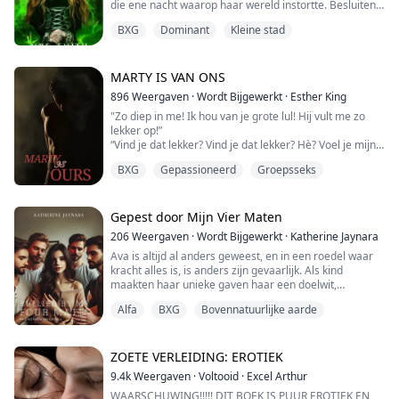
die ene nacht waarop haar wereld instortte. Besluitend
om een nieuw avontuur aan te gaan, wordt ze
BXG
Dominant
Kleine stad
geconfronteerd met meer vragen dan antwoorden. Na
talloze aanvallen van buitenstaanders, bevindt Nina
zich in een benarde situatie. Haar redder is iemand die
ze het minst had verwacht. Nu moet N...
MARTY IS VAN ONS
896
Weergaven
·
Wordt Bijgewerkt
·
Esther King
"Zo diep in me! Ik hou van je grote lul! Hij vult me zo
lekker op!”
“Vind je dat lekker? Vind je dat lekker? Hè? Voel je mijn
strakke kutje je grote lul omklemmen?”
BXG
Gepassioneerd
Groepsseks
“Zo goed! Zo goed! Je laat me zo hard klaarkomen!”
Je weet wel, dat soort dingen.
Sam reed zichzelf naar drie schreeuwende orgasmes,
hoogtepunten waar ik weinig eer voor kan opeisen. Ik
Gepest door Mijn Vier Maten
lag daar gewoon en liet haar me gebruiken als een...
206
Weergaven
·
Wordt Bijgewerkt
·
Katherine Jaynara
Ava is altijd al anders geweest, en in een roedel waar
kracht alles is, is anders zijn gevaarlijk. Als kind
maakten haar unieke gaven haar een doelwit,
meedogenloos gepest door de erfgenamen van de
Alfa
BXG
Bovennatuurlijke aarde
Alpha en Beta en de meisjes die haar benijdden. Maar
Ava's geest weigerde te breken, en wanneer ze
eindelijk volwassen wordt, ontdekt ze hoe krachtig en
begeerlijk haar anders-zijn werkelijk is.
ZOETE VERLEIDING: EROTIEK
9.4k
Weergaven
·
Voltooid
·
Excel Arthur
In de ...
WAARSCHUWING!!!!! DIT BOEK IS PUUR EROTIEK EN