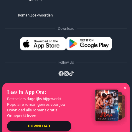
Roman Zoekwoorden
Download
Follow Us
Lees in App Om
:
A-Z Lijsten
:
A
B
C
D
E
F
G
H
I
J
Bestsellers dagelijks bijgewerkt
K
L
M
N
O
P
Q
R
S
T
U
V
W
Populaire roman genres voor jou
Download alle romans gratis
X
Y
Z
Onbeperkt lezen
Auteursrecht
© 2026 NovelaGO
DOWNLOAD