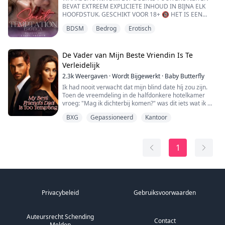
BEVAT EXTREEM EXPLICIETE INHOUD IN BIJNA ELK
HOOFDSTUK. GESCHIKT VOOR 18+ 🔞 HET IS EEN
COMPILATIE VAN DRIE TABOE EROTISCHE
BDSM
Bedrog
Erotisch
ROMANTIEKVERHALEN IN ÉÉN.
HOOFDVERHAAL
De Vader van Mijn Beste Vriendin Is Te
De achttienjarige Marilyn Muriel is geschokt op een
Verleidelijk
prachtige zomerdag wanneer haar moeder een
2.3k
Weergaven
·
Wordt Bijgewerkt
·
Baby Butterfly
opvallend knappe jonge man meebrengt en hem
voorstelt als haar nieuwe echtgenoot. Er ontstaat ...
Ik had nooit verwacht dat mijn blind date híj zou zijn.
Toen de vreemdeling in de halfdonkere hotelkamer
vroeg: "Mag ik dichterbij komen?" was dit iets wat ik me
had voorgesteld na mijn liefdesverdriet met mijn
BXG
Gepassioneerd
Kantoor
vriend.
Terwijl hij me uitkleedde, gleden de toppen van zijn
vingers over mijn huid, waardoor er rillingen over mijn
rug liepen. Ik kreunde zachtjes en tegelijkertijd
1
herkende ik een vertro...
Privacybeleid
Gebruiksvoorwaarden
Auteursrecht Schending
Contact
Melden