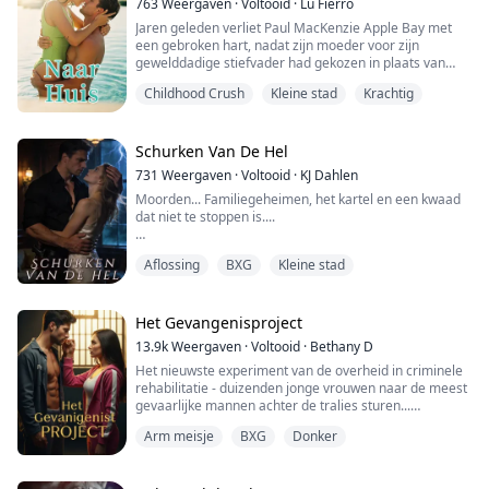
763
Weergaven
·
Voltooid
·
Lu Fierro
Jaren geleden verliet Paul MacKenzie Apple Bay met
een gebroken hart, nadat zijn moeder voor zijn
gewelddadige stiefvader had gekozen in plaats van
voor hem, en toch groeide Paul op en werd hij, ondanks
Childhood Crush
Kleine stad
Krachtig
alle worstelingen die hij in zijn eentje had
doorgemaakt, een succesvolle romanschrijver.
Serena Ellison was nog maar een kind toen de broer
Schurken Van De Hel
van haar beste vriendin en haar jeugdliefde zonder een
731
Weergaven
·
Voltooid
·
KJ Dahlen
...
Moorden... Familiegeheimen, het kartel en een kwaad
dat niet te stoppen is....
Wanneer Cat in Granite Falls arriveert, is ze daar om
Aflossing
BXG
Kleine stad
gerechtigheid te zoeken voor vermoorde slachtoffers
die haar dromen achtervolgen. Onverwacht trekt ze de
aandacht van de Rogue's Of Hell MC. Ze ontmoet Titan
en ja, hij is net zo groot en gevaarlijk als hij klinkt.
Het Gevangenisproject
Ondanks zijn duidelijke aantrekkingskracht tot haar...
13.9k
Weergaven
·
Voltooid
·
Bethany D
Het nieuwste experiment van de overheid in criminele
rehabilitatie - duizenden jonge vrouwen naar de meest
gevaarlijke mannen achter de tralies sturen...
Arm meisje
BXG
Donker
Kan liefde het onbereikbare temmen? Of zal het alleen
maar olie op het vuur gooien en chaos veroorzaken
onder de gevangenen?