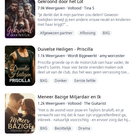
Gekroond door het Lot
Net van de middelbare school en verstikkend in haar
7.9k
Weergaven
·
Voltooid
·
Tina S
uitzichtloze geboortestad, verlangt Margot naar haar
"Je denkt dat ik mijn partner zou delen? Gewoon
ontsnapping. H...
toekijken terwijl jij een andere vrouw neukt en kinderen
met haar krijgt?"
"Zij zou alleen een Fokker zijn, jij zou de Luna zijn.
Afgewezen partner
Aflossing
BXG
Zodra ze zwanger is, raak ik haar niet meer aan." De
kaak van mijn partner Leon verstrakte.
Ik lachte, een bittere, gebroken lach.
"Je bent ongelofelijk. Ik accepteer liever je afwijzing dan
Duivelse Heiligen - Priscilla
zo te leven."
1.1k
Weergaven
·
Wordt Bijgewerkt
·
amy worcester
——
Priscilla groeide op in de motorclub van haar vader, de
Als een meisje...
Devil's Saints. Haar vier beste vrienden maken ook
deel uit van de club, dus het was geen verrassing toen
ze verliefd werd op een prospect van het moederhuis.
BXG
Donker
Eerste liefde
Met bijna vier jaar verschil tussen hen, stelde haar
vader regels op waar hij zich aan hield. Maar nadat ze
van de middelbare school afstudeert, verlangt ze naar
iets anders.
Meneer Bazige Miljardair en Ik
1.2k
Weergaven
·
Voltooid
·
The Guitarist
Leo groei...
"Het is de avond voor jouw en Taylors bruiloft, en je
verwacht van mij dat ik naar zijn vrijgezellenfeest ga,
inbreek - natuurlijk voorzichtig - en ervoor zorg dat hij
geen seks heeft met een stripper?"
BXG
Bezittelijk
Drama
"Ja."
"Je bent gek!"