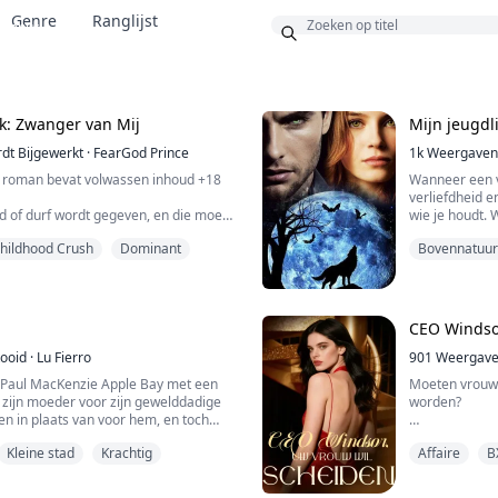
Genre
Ranglijst
Bonus
Ik: Zwanger van Mij
Mijn jeugdl
dt Bijgewerkt
·
FearGod Prince
1k
Weergaven
 roman bevat volwassen inhoud +18
Wanneer een v
verliefdheid 
 of durf wordt gegeven, en die moet
wie je houdt. 
cht wat." zei Vicky.
voortdurend v
hildhood Crush
Dominant
Bovennatuurl
Stap in de tre
wanneer het lo
Liefde op het
wanneer ze ont
vroeg ze.
maar ...
CEO Windso
tooid
·
Lu Fierro
901
Weergav
ning over die foto's die je van mij hebt
t Paul MacKenzie Apple Bay met een
Moeten vrouwe
 een blik van pure nieuwsgierigheid
 zijn moeder voor zijn gewelddadige
worden?
aar een beetje deed lachen.
en in plaats van voor hem, en toch
rd hij, ondanks alle worstelingen die
Als iemand me
Kleine stad
Krachtig
Affaire
B
d doorgemaakt, een succesvolle
absoluut niet.
Na zeven jaar 