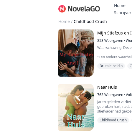
Home
Schrijver
Home
/
Childhood Crush
Mijn Stiefzus en 
853
Weergaven
·
Wor
Waarschuwing: Deze
"Een andere waarheid
gedaan worden, ongea
Brutale heldin
C
"Oké, Deal," zei ik.
"Waarheid of durf?" 
Naar Huis
"Waarheid," zei ik.
763
Weergaven
·
Vol
"Wat is je eerlijke me
Jaren geleden verlie
gezien?" Ze wierp me
gebroken hart, nadat
toe, wat me alleen m
stiefvader had gekoz
groeide Paul op en we
"Ik kan...
Childhood Crush
hij in zijn eentje ha
romanschrijver.