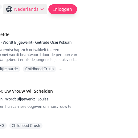
Nederlands
Inloggen
iefde
·
Wordt Bijgewerkt
·
Getrude Osei Pokuah
riendschap zich ontwikkelt tot een
en niet wordt beantwoord door de persoon van
Wat gebeurt er als de jongen die je leuk vindt
erandert en willekeurig met vrouwen slaapt?
ijke aarde
Childhood Crush
in van zijn jeugdliefde en zie wat er gebeurt
t iets anders in petto heeft voor Nina,
 eerste gezicht
dekt dat haar jeugdliefde haar partner is,
r, Uw Vrouw Wil Scheiden
en
·
Wordt Bijgewerkt
·
Louisa
n hun carrière opgeven om huisvrouw te
 dat nu vraagt, is er maar één antwoord:
XG
Childhood Crush
huwelijk ging mijn man vreemd. Op zijn