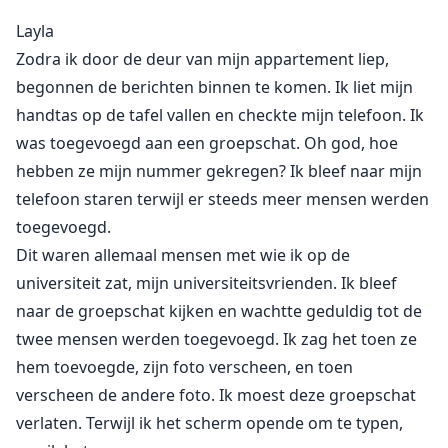
Nadat ik door vrienden werd beschuldigd, gaf ik het
Layla
op. Ik had geen idee dat de reünie slechts een list was
Zodra ik door de deur van mijn appartement liep,
om weer in mijn leven te komen en dat ze het lange
begonnen de berichten binnen te komen. Ik liet mijn
spel speelden, ervoor zorgend dat ik alleen van hen
handtas op de tafel vallen en checkte mijn telefoon. Ik
zou zijn.
was toegevoegd aan een groepschat. Oh god, hoe
Dean's POV: Op het moment dat ik de deur opendeed
hebben ze mijn nummer gekregen? Ik bleef naar mijn
en haar zag, zo mooi, wist ik dat het ofwel onze kant
telefoon staren terwijl er steeds meer mensen werden
op zou gaan of dat ze zou wegrennen. We werden
toegevoegd.
verliefd op haar toen we achttien waren, zij was
Dit waren allemaal mensen met wie ik op de
zeventien en verboden terrein, ze zag ons als broers,
universiteit zat, mijn universiteitsvrienden. Ik bleef
dus we wachtten. Toen ze verdween, lieten we haar
naar de groepschat kijken en wachtte geduldig tot de
gaan, ze dacht dat we geen idee hadden waar ze was,
twee mensen werden toegevoegd. Ik zag het toen ze
ze had het absoluut mis. We volgden elke beweging
hem toevoegde, zijn foto verscheen, en toen
van haar en wisten hoe we haar konden laten
verscheen de andere foto. Ik moest deze groepschat
toegeven aan onze wensen.
verlaten. Terwijl ik het scherm opende om te typen,