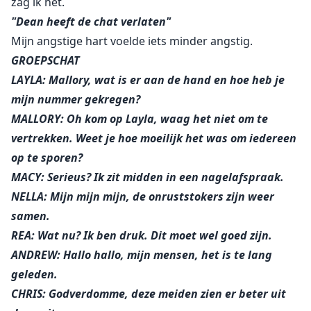
zag ik het.
Aleck's POV: Kleine Layla was zo verdomd mooi
"Dean heeft de chat verlaten"
geworden, Dean en ik besloten dat ze van ons zou zijn.
Mijn angstige hart voelde iets minder angstig.
Ze liep rond op het eiland, zich niet bewust van wat
haar te wachten stond. Op de een of andere manier
GROEPSCHAT
zou onze beste vriendin onder ons in ons bed eindigen
LAYLA: Mallory, wat is er aan de hand en hoe heb je
en ze zou er zelf om vragen ook.
mijn nummer gekregen?
MALLORY: Oh kom op Layla, waag het niet om te
vertrekken. Weet je hoe moeilijk het was om iedereen
op te sporen?
MACY: Serieus? Ik zit midden in een nagelafspraak.
NELLA: Mijn mijn mijn, de onruststokers zijn weer
samen.
REA: Wat nu? Ik ben druk. Dit moet wel goed zijn.
ANDREW: Hallo hallo, mijn mensen, het is te lang
geleden.
CHRIS: Godverdomme, deze meiden zien er beter uit