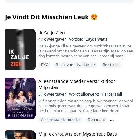
Je Vindt Dit Misschien Leuk
😍
Ik Zal Je Zien
4.4k
Weergaven
·
Voltooid
·
Zayda Watts
De 17-jarige Ellie is gewend om onzichtbaar te zijn, ze
is gewend om vriendloos en alleen te zijn. Maar op een
dag komt de beste vriend van haar broer bij haar
wonen. Aiden is ouder, hij is gevaarlijk en hij is
BXG
Beste vriend van broer
Bezittelijk
ongelooflijk sexy.
Ellie kan het niet helpen dat ze voor hem valt, maar
iemand anders wil Ellie helemaal voor zichzelf en die
Alleenstaande Moeder Verstrikt door
persoon is niet van plan haar zomaar te laten gaan;
Miljardair
Noah Winters. De pestkop van de middelbare school en
5.1k
Weergaven
·
Wordt Bijgewerkt
·
Harper Hall
vastbesloten om alles van Ellie af te pakken, inclusief
haar leven.
Vijf jaar geleden raakte ze ongehuwd zwanger en werd
ze uit huis gezet, waardoor ze gedwongen werd naar
"Je hoort bij mij, Ellie."
het buitenland te gaan. Vijf jaar later keerde ze
triomfantelijk terug met haar drie kinderen. Ze had
Alleenstaande moeder
Dominant
geen idee dat haar kinderen nog slimmer waren dan
WAARSCHUWING: misbruik, marteling, ontvoering,
zij; ze vonden hun biologische vader en haalden hem
Goede meid
volwassen scènes en thema's van zelfbeschadiging
over om mee naar huis te komen.
Mijn ex-vrouw is een Mysterieus Baas
komen voor in dit boek. Lezersdiscretie is geadviseerd.
"Mama, we hebben papa teruggebracht!" riepen de