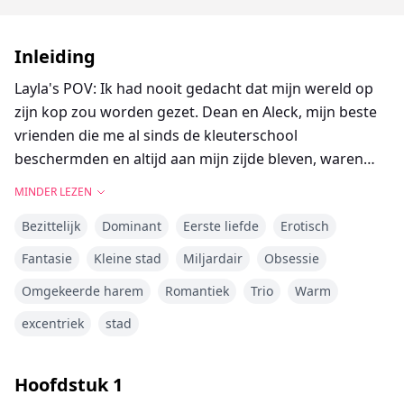
Inleiding
Layla's POV: Ik had nooit gedacht dat mijn wereld op
zijn kop zou worden gezet. Dean en Aleck, mijn beste
vrienden die me al sinds de kleuterschool
beschermden en altijd aan mijn zijde bleven, waren
werkelijk niets zoals ik me herinnerde. Sinds mijn
MINDER LEZEN
achttiende wist ik het en hield ik het verborgen, ik
Bezittelijk
Dominant
Eerste liefde
Erotisch
verborg het zo goed totdat het niet meer ging.
Verliefd worden op je beste vrienden is iets wat je niet
Fantasie
Kleine stad
Miljardair
Obsessie
zou moeten doen, vooral niet als ze tweelingbroers
Omgekeerde harem
Romantiek
Trio
Warm
zijn. Onze vriendschap was goed totdat ik hen verliet
voor mijn eigen gemoedsrust. Verdwijnen deed het
excentriek
stad
trucje, maar een spontane reünie met de rest van onze
studievrienden leidde ertoe dat ik enkele van mijn
Hoofdstuk
1
geheimen onthulde. En enkele van hun geheimen.