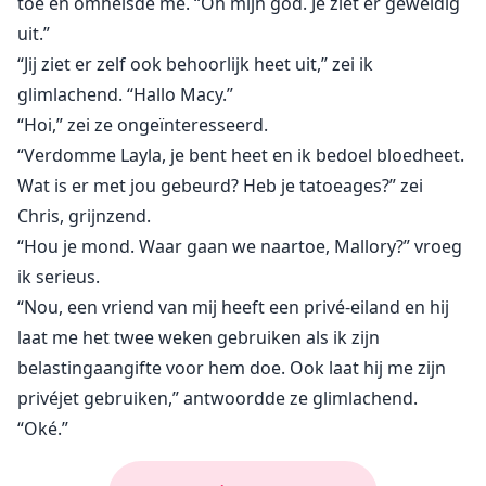
toe en omhelsde me. “Oh mijn god. Je ziet er geweldig
uit.”
“Jij ziet er zelf ook behoorlijk heet uit,” zei ik
glimlachend. “Hallo Macy.”
“Hoi,” zei ze ongeïnteresseerd.
“Verdomme Layla, je bent heet en ik bedoel bloedheet.
Wat is er met jou gebeurd? Heb je tatoeages?” zei
Chris, grijnzend.
“Hou je mond. Waar gaan we naartoe, Mallory?” vroeg
ik serieus.
“Nou, een vriend van mij heeft een privé-eiland en hij
laat me het twee weken gebruiken als ik zijn
belastingaangifte voor hem doe. Ook laat hij me zijn
privéjet gebruiken,” antwoordde ze glimlachend.
“Oké.”