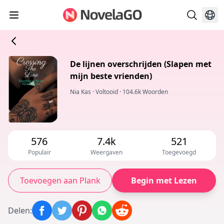
De lijnen overschrijden (Slapen met
mijn beste vrienden)
Nia Kas
·
Voltooid
·
104.6k Woorden
576
7.4k
521
Populair
Weergaven
Toegevoegd
Toevoegen aan Plank
Begin met Lezen
Delen
: