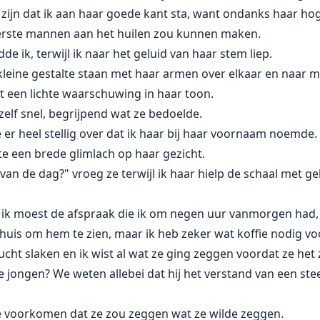
 zijn dat ik aan haar goede kant sta, want ondanks haar hoge
toerste mannen aan het huilen zou kunnen maken.
 ik, terwijl ik naar het geluid van haar stem liep.
leine gestalte staan met haar armen over elkaar en naar mij
et een lichte waarschuwing in haar toon.
zelf snel, begrijpend wat ze bedoelde.
r heel stellig over dat ik haar bij haar voornaam noemde.
te een brede glimlach op haar gezicht.
ip van de dag?" vroeg ze terwijl ik haar hielp de schaal me
s ik moest de afspraak die ik om negen uur vanmorgen had, 
uis om hem te zien, maar ik heb zeker wat koffie nodig vo
ht slaken en ik wist al wat ze ging zeggen voordat ze het 
e jongen? We weten allebei dat hij het verstand van een steen 
te voorkomen dat ze zou zeggen wat ze wilde zeggen.