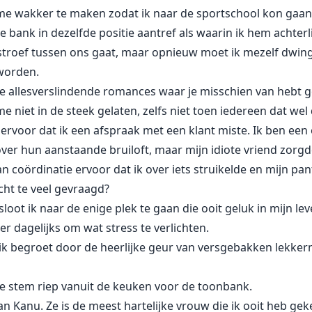
e wakker te maken zodat ik naar de sportschool kon gaan, 
 bank in dezelfde positie aantref als waarin ik hem achterli
je stroef tussen ons gaat, maar opnieuw moet ik mezelf dwin
 worden.
ie allesverslindende romances waar je misschien van hebt 
me niet in de steek gelaten, zelfs niet toen iedereen dat wel
rvoor dat ik een afspraak met een klant miste. Ik ben een
r hun aanstaande bruiloft, maar mijn idiote vriend zorgde
 coördinatie ervoor dat ik over iets struikelde en mijn pa
echt te veel gevraagd?
sloot ik naar de enige plek te gaan die ooit geluk in mijn lev
er dagelijks om wat stress te verlichten.
ik begroet door de heerlijke geur van versgebakken lekkern
nde stem riep vanuit de keuken voor de toonbank.
an Kanu. Ze is de meest hartelijke vrouw die ik ooit heb g