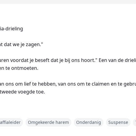
a-drieling
t dat we je zagen."
ren voordat je beseft dat je bij ons hoort." Een van de drieli
en te ontmoeten.
an ons om lief te hebben, van ons om te claimen en te ge
De tweede voegde toe.
affialeider
Omgekeerde harem
Onderdanig
Suspense
reid je benen, laten we eens zien wat een behoeftige klei
de toe.