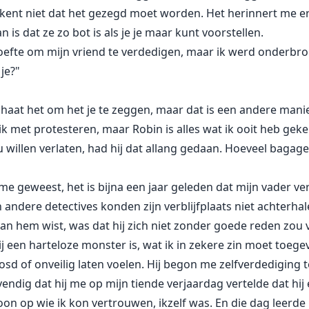
tekent niet dat het gezegd moet worden. Het herinnert me e
is dat ze zo bot is als je je maar kunt voorstellen.
behoefte om mijn vriend te verdedigen, maar ik werd onderbr
 je?"
k haat het om het je te zeggen, maar dat is een andere manie
k met protesteren, maar Robin is alles wat ik ooit heb geken
ou willen verlaten, had hij dat allang gedaan. Hoeveel bag
 me geweest, het is bijna een jaar geleden dat mijn vader v
 andere detectives konden zijn verblijfplaats niet achterhal
k van hem wist, was dat hij zich niet zonder goede reden zou
en harteloze monster is, wat ik in zekere zin moet toegeven
osd of onveilig laten voelen. Hij begon me zelfverdediging 
ndig dat hij me op mijn tiende verjaardag vertelde dat hij er
on op wie ik kon vertrouwen, ikzelf was. En die dag leerde 