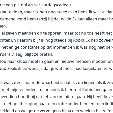
 me een pistool als verjaardagscadeau.
dat te doen, maar ik hou nog steeds van hem. Ik wist al dat 
iemand vond hem tenzij hij dat wilde. Ik kan alleen maar ho
men.
 al zeven maanden op te sporen, maar tot nu toe heeft het 
ter. En daarom blijf ik nog steeds bij Robin. Ik heb zoveel 
 is het enige constante op dit moment en ik was nog niet bere
ere vraag, blijft ze praten.
 je zou naar clubs moeten gaan en nieuwe mensen moeten ont
 oud zoals ik en wens je dat je wat meer had losgelaten terwi
t wat ze zei, maar de waarheid is dat ik zou liegen als ik z
uit met mijn vrienden, maar sinds ik hier met Robin ben ga
ien houdt hij er niet van om uit te gaan. Hij heeft liever d
 het niet goed. Ik ging naar een club zonder hem en toen ik d
gekleed en weigerde vervolgens bijna een week in hetzelfde