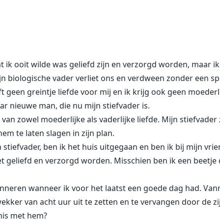
ord gepleegd door gemaskerde mannen en wist gelukkig te
 ze het pad van de gevaarlijkste maffia-drieling ter werel
ist ze niet...
at ik ooit wilde was geliefd zijn en verzorgd worden, maar i
ijn biologische vader verliet ons en verdween zonder een s
kwam, werd ze meegenomen naar de BDSM-club van de drieli
t geen greintje liefde voor mij en ik krijg ook geen moederli
ling zou alles doen om haar als hun kleine slet te houden.
aar nieuwe man, die nu mijn stiefvader is.
van zowel moederlijke als vaderlijke liefde. Mijn stiefvader
 zal zij zich aan hen alle drie onderwerpen?
m te laten slagen in zijn plan.
stiefvader, ben ik het huis uitgegaan en ben ik bij mijn vri
et geliefd en verzorgd worden. Misschien ben ik een beetje
erinneren wanneer ik voor het laatst een goede dag had. 
ekker van acht uur uit te zetten en te vervangen door de z
 mis met hem?