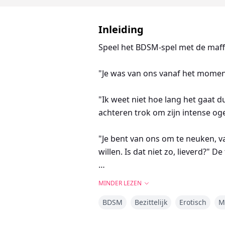
Inleiding
Speel het BDSM-spel met de maffi
"Je was van ons vanaf het momen
"Ik weet niet hoe lang het gaat du
achteren trok om zijn intense og
"Je bent van ons om te neuken, v
willen. Is dat niet zo, lieverd?" 
"J...ja, meneer." ademde ik.
MINDER LEZEN
BDSM
Bezittelijk
Erotisch
M
"Nu, wees een braaf meisje en sp
hebben gemaakt." De derde voeg