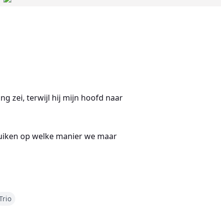
ng zei, terwijl hij mijn hoofd naar
bruiken op welke manier we maar
Trio
ne puinhoop onze woorden van je