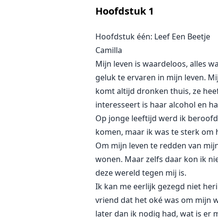
Hoofdstuk
1
Camilla was getuige van een mo
Hoofdstuk één: Leef Een Beetje
naar haar verdwenen vader kruist
Camilla
ze eerder had ontmoet. Maar dat w
Mijn leven is waardeloos, alles w
geluk te ervaren in mijn leven. M
Toen de waarheid aan het licht 
komt altijd dronken thuis, ze heef
om te ontsnappen, de maffia-drie
interesseert is haar alcohol en h
Op jonge leeftijd werd ik beroofd 
Ze zijn bereid haar te delen, maar
komen, maar ik was te sterk om he
Om mijn leven te redden van mijn 
wonen. Maar zelfs daar kon ik ni
deze wereld tegen mij is.
Ik kan me eerlijk gezegd niet h
vriend dat het oké was om mijn w
later dan ik nodig had, wat is er