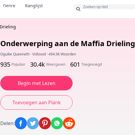
Genre
Ranglijst
Bonus
Drieling
Onderwerping aan de Maffia Drieling
Oguike Queeneth
·
Voltooid
·
494.9k Woorden
935
30.4k
601
Populair
Weergaven
Toegevoegd
Begin met Lezen
Toevoegen aan Plank
Delen
: