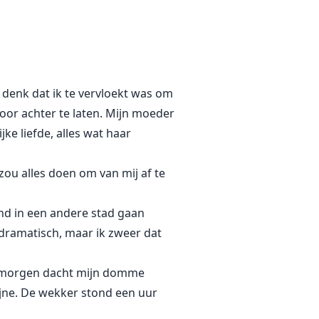
 ontsnappen. Op haar zoektocht
d, die de moordenaars waren die
k denk dat ik te vervloekt was om
poor achter te laten. Mijn moeder
ng. Camilla heeft geen manier
jke liefde, alles wat haar
 zou alles doen om van mij af te
end in een andere stad gaan
 dramatisch, maar ik zweer dat
Vanmorgen dacht mijn domme
ijne. De wekker stond een uur