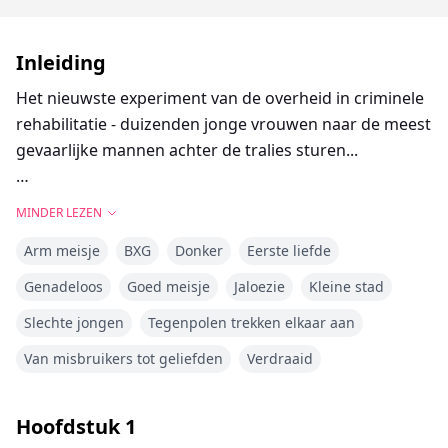
Inleiding
Het nieuwste experiment van de overheid in criminele
rehabilitatie - duizenden jonge vrouwen naar de meest
gevaarlijke mannen achter de tralies sturen...
Kan liefde het onbereikbare temmen? Of zal het alleen
MINDER LEZEN
maar olie op het vuur gooien en chaos veroorzaken
Arm meisje
BXG
Donker
Eerste liefde
onder de gevangenen?
Genadeloos
Goed meisje
Jaloezie
Kleine stad
Net van de middelbare school en verstikkend in haar
Slechte jongen
Tegenpolen trekken elkaar aan
uitzichtloze geboortestad, verlangt Margot naar haar
ontsnapping. Haar roekeloze beste vriendin, Cara,
Van misbruikers tot geliefden
Verdraaid
denkt dat ze de perfecte uitweg voor hen beiden heeft
gevonden - Het Gevangenisproject - een
Hoofdstuk
1
controversieel programma dat een