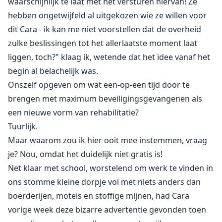
waarschijnlijk te laat met het versturen hiervan! Ze
enige ticket naar wraak op degene die hem heeft
hebben ongetwijfeld al uitgekozen wie ze willen voor
weten op te sluiten en dus moet hij bewijzen dat hij
dit Cara - ik kan me niet voorstellen dat de overheid
kan leren liefhebben...
zulke beslissingen tot het allerlaatste moment laat
Zal Margot de gelukkige zijn die gekozen wordt om
liggen, toch?" klaag ik, wetende dat het idee vanaf het
hem te helpen hervormen?
begin al belachelijk was.
Onszelf opgeven om wat een-op-een tijd door te
Zal Coban in staat zijn om meer te bieden dan alleen
brengen met maximum beveiligingsgevangenen als
seks?
een nieuwe vorm van rehabilitatie?
Tuurlijk.
Wat begint als ontkenning kan heel goed uitgroeien
Maar waarom zou ik hier ooit mee instemmen, vraag
tot obsessie die vervolgens kan opbloeien tot ware
je? Nou, omdat het duidelijk niet gratis is!
liefde...
Net klaar met school, worstelend om werk te vinden in
ons stomme kleine dorpje vol met niets anders dan
Een temperamentvolle roman.
boerderijen, motels en stoffige mijnen, had Cara
vorige week deze bizarre advertentie gevonden toen