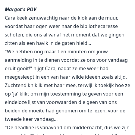
levensveranderende som geld biedt in ruil voor tijd
Margot's POV
doorgebracht met gevangenen in een maximaal
Cara keek zenuwachtig naar de klok aan de muur,
beveiligde inrichting.
voordat haar ogen weer naar de bibliothecaresse
schoten, die ons al vanaf het moment dat we gingen
Zonder aarzeling haast Cara zich om hen aan te
zitten als een havik in de gaten hield...
melden.
"We hebben nog maar tien minuten om jouw
Hun beloning? Een enkeltje naar de diepten van een
aanmelding in te dienen voordat ze ons voor vandaag
gevangenis geregeerd door bendeleiders,
eruit gooit!" hijgt Cara, nadat ze me weer had
maffiabazen en mannen die zelfs de bewakers niet
meegesleept in een van haar wilde ideeën zoals altijd.
durven te trotseren...
Zuchtend knik ik met haar mee, terwijl ik toekijk hoe ze
op 'ja' klikt om mijn toestemming te geven voor een
In het middelpunt van dit alles ontmoet ze Coban
eindeloze lijst van voorwaarden die geen van ons
Santorelli - een man kouder dan ijs, donkerder dan
beiden de moeite had genomen om te lezen, voor de
middernacht en zo dodelijk als het vuur dat zijn
tweede keer vandaag...
innerlijke woede voedt. Hij weet dat het project
"De deadline is vanavond om middernacht, dus we zijn
misschien wel zijn enige ticket naar vrijheid is - zijn