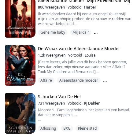
Alleenstaande Moeder: Mijn Ex Hield Van Mij
806
Weergaven
·
Voltooid
·
Harper
Ik werd doodverklaard bij een auto-ongeluk—terwijl
mijn man wanhopig probeerde de vrouw te redden van
wie hij werkelijk hield.
Vijf jaar later keer ik terug met uitmuntende medische
Geheime baby
Miljardair
vaardigheden en twee schattige kinderen. Nu kent de
wereld mij als de gerenommeerde "Dr. Green."
Sterke vrouwelijke hoofdrol
Met roodomrande ogen drijft Charles Windsor me in
het nauw en brengt hij verstikt uit: "Diana, onze
De Wraak van de Alleenstaande Moeder
kinderen... leven ze ...
1.2k
Weergaven
·
Voltooid
·
Louisa
[Beste lezers, als jullie van dit boek hebben genoten,
lees dan zeker mijn nieuwe aanrader: After Affair: I
Took My Children and Remarried.]
Affaire
Alleenstaande moeder
"Lisbeth, je kunt maar beter snel akkoord gaan met
deze scheiding! Anders maak ik deze foto's openbaar
De ex achtervolgen
en laat ik al je fans zien hoe hun geliefde ster met
miljoenen volgers ooit is aangerand door een oude
Schurken Van De Hel
man!"
731
Weergaven
·
Voltooid
·
KJ Dahlen
Moorden... Familiegeheimen, het kartel en een kwaad
"Wat?" Lisbeth Whitaker keek geschokt op, nie...
dat niet te stoppen is....
Wanneer Cat in Granite Falls arriveert, is ze daar om
Aflossing
BXG
Kleine stad
gerechtigheid te zoeken voor vermoorde slachtoffers
die haar dromen achtervolgen. Onverwacht trekt ze de