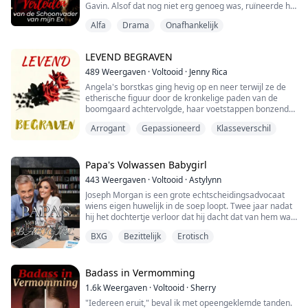
Gavin. Alsof dat nog niet erg genoeg was, ruïneerde hij
haar familie en probeerde hij haar zijn geheime
Alfa
Drama
Onafhankelijk
minnares te maken!
Judy's reactie? "Ik slaap liever met je schoonvader dan
ooit met jou!"
LEVEND BEGRAVEN
Gavin staat bekend om zijn macht, rijkdom en als de
ultieme playboy die nooit twee keer met dezelfde
489
Weergaven
·
Voltooid
·
Jenny Rica
vrouw sla...
Angela's borstkas ging hevig op en neer terwijl ze de
etherische figuur door de kronkelige paden van de
boomgaard achtervolgde, haar voetstappen bonzend
tegen de harde grond. De volle maan wierp een
Arrogant
Gepassioneerd
Klasseverschil
spookachtig licht over de scène, lange schaduwen
werpend die dansten en kronkelden als donkere
geesten. Ze was hierheen gekomen om wraak te
nemen voor de dood van haar zus, maar nu werd ze
Papa's Volwassen Babygirl
gekweld door...
443
Weergaven
·
Voltooid
·
Astylynn
Joseph Morgan is een grote echtscheidingsadvocaat
wiens eigen huwelijk in de soep loopt. Twee jaar nadat
hij het dochtertje verloor dat hij dacht dat van hem was
en werd verlaten door zijn overspelige vrouw, zocht hij
BXG
Bezittelijk
Erotisch
een gratis persoonlijke assistent via een contract.
Na een spontane blowjob op zijn kantoor, ontdekt hij
dat de vrouw die daadwerkelijk zijn contract heeft
Badass in Vermomming
getekend zijn veronderste...
1.6k
Weergaven
·
Voltooid
·
Sherry
"Iedereen eruit," beval ik met opeengeklemde tanden.