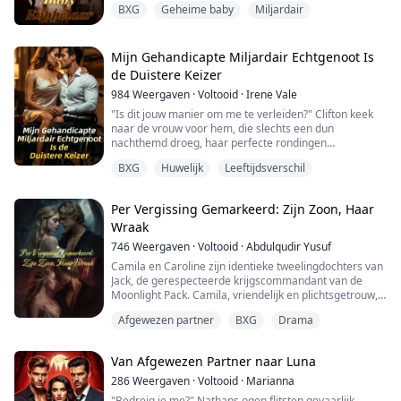
BXG
Geheime baby
Miljardair
zijn drieling.
Zes jaar later keer ik terug als een gevierde
ontwerpster, vastbesloten om terug te eisen wat van
mij gestolen is. Charles, verblind door leugens, ziet mij
Mijn Gehandicapte Miljardair Echtgenoot Is
als zijn vijand.
de Duistere Keizer
Wanneer de waarheid einde...
984
Weergaven
·
Voltooid
·
Irene Vale
"Is dit jouw manier om me te verleiden?" Clifton keek
naar de vrouw voor hem, die slechts een dun
nachthemd droeg, haar perfecte rondingen
blootgesteld aan zijn blik.
BXG
Huwelijk
Leeftijdsverschil
"Ik geef toe, ik voel me tot je aangetrokken." Clifton
boog plotseling zijn hoofd; zijn dunne lippen beten in
mijn sleutelbeen, zijn vingers gleden naar beneden
Per Vergissing Gemarkeerd: Zijn Zoon, Haar
vanaf mijn volle borsten en glipten tussen mijn dijen.
Wraak
Ik werd door Mi...
746
Weergaven
·
Voltooid
·
Abdulqudir Yusuf
Camila en Caroline zijn identieke tweelingdochters van
Jack, de gerespecteerde krijgscommandant van de
Moonlight Pack. Camila, vriendelijk en plichtsgetrouw,
is degene die verloofd is met Alpha Michael,
Afgewezen partner
BXG
Drama
uitgekozen om zijn Luna te worden.
Caroline, brutaal en roekeloos, is vaak jaloers op de
Van Afgewezen Partner naar Luna
eer van haar tweelingzus.
286
Weergaven
·
Voltooid
·
Marianna
In de nacht van de markeringsceremonie slaapt
"Bedreig je me?" Nathans ogen flitsten gevaarlijk.