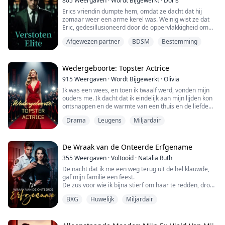
805
Weergaven
·
Wordt Bijgewerkt
·
Doris
Erics vriendin dumpte hem, omdat ze dacht dat hij
zomaar weer een arme kerel was. Weinig wist ze dat
Eric, gedesillusioneerd door de oppervlakkigheid om
hem heen, vastbesloten is om tegen alle
Afgewezen partner
BDSM
Bestemming
verwachtingen in aan de macht te komen. Ze mogen nu
op hem neerkijken, maar binnenkort zal hij tot hoogten
stijgen waar zij alleen maar van kunnen dromen.
Wedergeboorte: Topster Actrice
Beste lezers, we informeren u graag dat de gekoeste...
915
Weergaven
·
Wordt Bijgewerkt
·
Olivia
Ik was een wees, en toen ik twaalf werd, vonden mijn
ouders me. Ik dacht dat ik eindelijk aan mijn lijden kon
ontsnappen en de warmte van een thuis en de liefde
van ouders kon ervaren. Om erbij te horen deed ik alles
Drama
Leugens
Miljardair
wat ik kon om mijn familie tevreden te stellen en te
dienen.
Maar wat ik nooit had verwacht, was dat de reden dat
ze naar me op zoek waren geweest mijn beenmerg
De Wraak van de Onteerde Erfgename
was... Ze wilden het g...
355
Weergaven
·
Voltooid
·
Natalia Ruth
De nacht dat ik me een weg terug uit de hel klauwde,
gaf mijn familie een feest.
De zus voor wie ik bijna stierf om haar te redden, droeg
mijn favoriete jurk en klampte zich vast aan mijn
BXG
Huwelijk
Miljardair
jeugdliefde.
Mijn eigen ouders noemden me een schande en
sloegen de deur in mijn gezicht dicht…