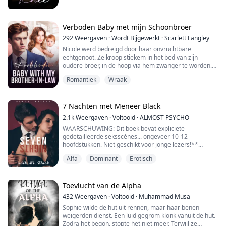
Verboden Baby met mijn Schoonbroer
292
Weergaven
·
Wordt Bijgewerkt
·
Scarlett Langley
Nicole werd bedreigd door haar onvruchtbare
echtgenoot. Ze kroop stiekem in het bed van zijn
oudere broer, in de hoop via hem zwanger te worden.
Het was de eerste keer dat ze aarzelde om zoiets te
Romantiek
Wraak
doen en ze overwoog om op te geven en weg te
rennen. Maar de man in het bed, die was gedrogeerd
en bewusteloos was, draaide zich plotseling om. Zijn
zware lichaam drukte haar naar beneden en zijn hete
7 Nachten met Meneer Black
ad...
2.1k
Weergaven
·
Voltooid
·
ALMOST PSYCHO
WAARSCHUWING: Dit boek bevat expliciete
gedetailleerde seksscènes... ongeveer 10-12
hoofdstukken. Niet geschikt voor jonge lezers!**
Alfa
Dominant
Erotisch
"Wat ben je aan het doen?" Dakota grijpt mijn polsen
vast voordat ze zijn lichaam kunnen aanraken.
"Je aanraken." Een fluistering ontsnapt uit mijn lippen
Toevlucht van de Alpha
en ik zie hoe zijn ogen zich tot spleetjes vernauwen
432
Weergaven
·
Voltooid
·
Muhammad Musa
alsof ik hem beledigd heb.
Sophie wilde de hut uit rennen, maar haar benen
weigerden dienst. Een luid gegrom klonk vanuit de hut.
"Emara. Je raakt me niet aan....
Zodra het begon, stopte het niet meer. Terwijl ze