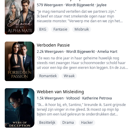
579
Weergaven
·
Wordt Bijgewerkt
·
Jaylee
"Je mag niemand vertellen dat we partners zijn."
Ik beef en staar met smekende ogen naar mijn
nieuwste monster. "Verwerp me dan en we zijn het
niet."
BXG
Fantasie
Misbruik
"Als ik dat doe, kan ik je net zo goed laten executeren."
"Goed."
Hij trekt met zijn gezicht en zijn ogen veranderen in
vloeibaar goud terwijl hij me bestudeert. "Nee. Ik ga je
Verboden Passie
niet je ontsnapping geven."
2.2k
Weergaven
·
Wordt Bijgewerkt
·
Amelia Hart
"Dan verwerp ik jou!" zeg ik, terwijl woede i...
"Ze was na drie jaar in haar geheime huwelijk nog
steeds niet zwanger. Haar schoonmoeder schold haar
uit voor een kip die geen eieren kon leggen. En de zus
van haar man vond haar een ongeluk voor de familie.
Romantiek
Wraak
Ze dacht dat haar man tenminste aan haar kant zou
staan, maar in plaats daarvan gaf hij haar een
echtscheidingsdocument. 'Laten we scheiden. Zij is
terug!' Na de scheiding zag Theodore zijn ex...
Webben van Misleiding
1.5k
Weergaven
·
Voltooid
·
Katherine Petrova
"Ik... ik hoor bij, eh, Santino," kreunde ik. Saint grijnsde
terwijl zijn vinger in me gleed. Ik moest op mijn lip
bijten om een luid gekreun te onderdrukken dat
smeekte om losgelaten te worden.
Bezittelijk
Drama
Hacker
Langzaam haalde hij zijn hand weg van mijn kutje. Ik
deed mijn best om op adem te komen en probeerde te