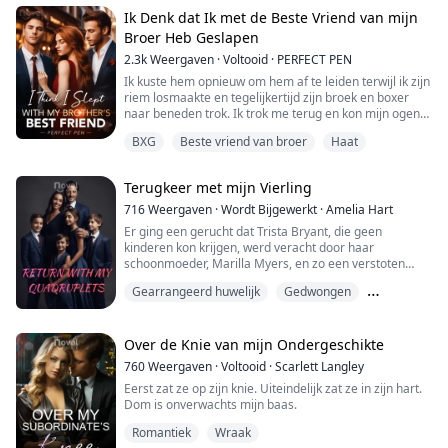
negeren hoe beschaamd ik was.
Hij draaide zich om naar de mannen die geschokt
Ik Denk dat Ik met de Beste Vriend van mijn
toekeken, stak zijn twe...
Broer Heb Geslapen
2.3k
Weergaven
·
Voltooid
·
PERFECT PEN
Ik kuste hem opnieuw om hem af te leiden terwijl ik zijn
riem losmaakte en tegelijkertijd zijn broek en boxer
naar beneden trok. Ik trok me terug en kon mijn ogen
niet geloven... ik bedoel, ik wist dat hij groot was, maar
BXG
Beste vriend van broer
Haat
niet zó groot, en ik ben er vrij zeker van dat hij merkte
dat ik geschokt was.
"Wat is er aan de hand, schat... heb ik je bang
Terugkeer met mijn Vierling
gemaakt?" Hij glimlachte en keek me recht in de oge...
716
Weergaven
·
Wordt Bijgewerkt
·
Amelia Hart
Er ging een gerucht dat Trista Bryant, die geen
kinderen kon krijgen, werd veracht door haar
schoonmoeder, Marilla Myers, en zo een verstoten
vrouw werd in de Myers-familie. Maar zes jaar later
Gearrangeerd huwelijk
Gedwongen
keerde Trista terug met haar kinderen, tot verbazing
van iedereen.
Geheime baby
Een toeschouwer vroeg: "Waarom zien deze twee
Over de Knie van mijn Ondergeschikte
kinderen er zo bekend uit?"
760
Weergaven
·
Voltooid
·
Scarlett Langley
Eerst zat ze op zijn knie. Uiteindelijk zat ze in zijn hart.
Een andere toeschouwer zei: "Ze zijn uitzonderlijk knap
Dom is onverwachts mijn baas.
en inte...
Romantiek
Wraak