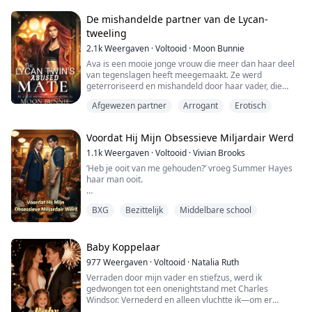
kortstondig moment van ware liefde.
De mishandelde partner van de Lycan-
Maar het lot greep in met een zorgvuldig geplande
tweeling
mo...
2.1k
Weergaven
·
Voltooid
·
Moon Bunnie
Ava is een mooie jonge vrouw die meer dan haar deel
van tegenslagen heeft meegemaakt. Ze werd
geterroriseerd en mishandeld door haar vader, die
haar beschuldigde van de dood van haar moeder. Ze
Afgewezen partner
Arrogant
Erotisch
werkte dag en nacht om de schulden van haar vader af
te betalen, maar ze had pech, want haar eigen vader
verkocht haar aan een seksslaveneigenaar om zijn
Voordat Hij Mijn Obsessieve Miljardair Werd
gokschulden af te lossen.
1.1k
Weergaven
·
Voltooid
·
Vivian Brooks
Ze werd geregeerd door ha...
‘Heb je ooit van me gehouden?’ vroeg Summer Hayes
haar man ooit.
Kieran Cross gaf nooit antwoord.
BXG
Bezittelijk
Middelbare school
Twee jaar lang geloofde Summer dat hun huwelijk
wraak was—kille aanrakingen, meedogenloze controle
en een stilte scherp genoeg om te verwonden. De
Baby Koppelaar
miljardairsjongen die ze op de middelbare school had
977
Weergaven
·
Voltooid
·
Natalia Ruth
genegeerd, liet haar er eindelijk voor boeten.
Verraden door mijn vader en stiefzus, werd ik
gedwongen tot een onenightstand met Charles
Tot aan de nacht dat hij stierf terwijl hij haar red...
Windsor. Vernederd en alleen vluchtte ik—om er
vervolgens achter te komen dat ik zwanger was van