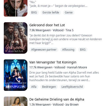
"Nu."
"Jade, ik moet je—" begon de verpleegster.
"ERUIT!" snauwde ik met zoveel kracht dat beide
BXG
Eerste liefde
Genie
vrouwen naar de deur terugdeinsden.
Ooit gevreesd door de Schaduworganisatie die me had
gedrogeerd om mijn vaardigheden na te bootsen in
een beter controleerbare versie, was ik ontsnapt aan
Gekroond door het Lot
mijn boeien en had hun hele faciliteit opgeblazen, klaar
7.9k
Weergaven
·
Voltooid
·
Tina S
om ...
"Je denkt dat ik mijn partner zou delen? Gewoon
toekijken terwijl jij een andere vrouw neukt en kinderen
met haar krijgt?"
"Zij zou alleen een Fokker zijn, jij zou de Luna zijn.
Afgewezen partner
Aflossing
BXG
Zodra ze zwanger is, raak ik haar niet meer aan." De
kaak van mijn partner Leon verstrakte.
Ik lachte, een bittere, gebroken lach.
"Je bent ongelofelijk. Ik accepteer liever je afwijzing dan
Van Vervangster Tot Koningin
zo te leven."
17.7k
Weergaven
·
Voltooid
·
Hannah Moore
——
Drie jaar lang hield Sable van Alpha Darrell met alles
Als een meisje...
wat ze had. Ze besteedde haar salaris om hun
huishouden te ondersteunen, terwijl ze werd
uitgemaakt voor wees en goudzoeker. Maar net toen
Alfa
Bedriegen
Leeftijdsverschil
Darrell haar wilde markeren als zijn Luna, kwam zijn
ex-vriendin terug en stuurde een sms: "Ik draag geen
ondergoed. Mijn vliegtuig landt binnenkort—haal me
op en neuk me meteen."
De Geheime Drieling van de Alpha
1.5k
Weergaven
·
Voltooid
·
Joy Brown