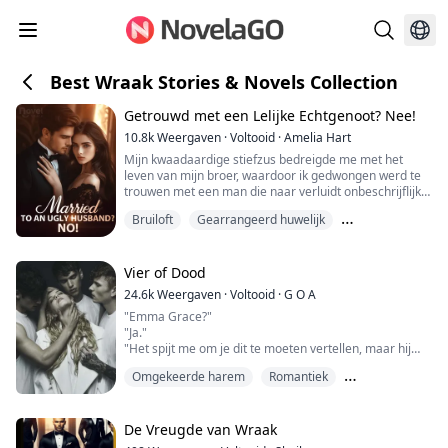
Best Wraak Stories & Novels Collection
Getrouwd met een Lelijke Echtgenoot? Nee!
10.8k
Weergaven
·
Voltooid
·
Amelia Hart
Mijn kwaadaardige stiefzus bedreigde me met het
leven van mijn broer, waardoor ik gedwongen werd te
trouwen met een man die naar verluidt onbeschrijflijk
lelijk was. Ik had geen andere keuze dan toe te geven.
Bruiloft
Gearrangeerd huwelijk
Maar na de bruiloft ontdekte ik dat deze man helemaal
niet lelijk was; integendeel, hij was zowel knap als
Geheime baby
charmant, en hij was ook nog eens miljardair!
Vier of Dood
24.6k
Weergaven
·
Voltooid
·
G O A
"Emma Grace?"
"Ja."
"Het spijt me om je dit te moeten vertellen, maar hij
heeft het niet gehaald," zegt de dokter met een
Omgekeerde harem
Romantiek
meelevende blik.
"D-dank je," zeg ik met een trillende ademhaling.
Vijanden voor geliefden
Mijn vader was dood, en de man die hem had
vermoord stond op dit moment naast me. Natuurlijk
De Vreugde van Wraak
kon ik dit aan niemand vertellen, want dan zou ik als