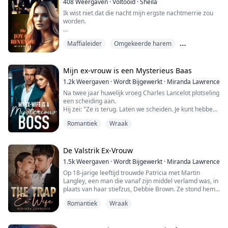
408
Weergaven
·
Voltooid
·
Sheila
medeplichtige worden beschouwd omdat ik wist wat er
Ik wist niet dat die nacht mijn ergste nachtmerrie zou
was gebeurd ...
worden.
Het was mijn derde jaar op de middelbare school. Na
Maffialeider
Omgekeerde harem
twee jaar gepest te zijn, werd ik eindelijk geaccepteerd
door mijn leeftijdsgenoten. Ik was eindelijk opgebloeid
Sterke vrouwelijke hoofdrol
tot een dame en nu wilde iedereen mijn vriend worden.
Maar... toen gebeurde het.
Mijn ex-vrouw is een Mysterieus Baas
1.2k
Weergaven
·
Wordt Bijgewerkt
·
Miranda Lawrence
Ik zal nooit vergeten wat er die nacht met mij is
Na twee jaar huwelijk vroeg Charles Lancelot plotseling
gebeurd.
een scheiding aan.
Hij zei: "Ze is terug. Laten we scheiden. Je kunt hebben
Ik zal nooit vergeten dat i...
wat je wilt."
Romantiek
Wraak
Na twee jaar huwelijk kan ze de realiteit niet langer
negeren dat hij niet meer van haar houdt, en het is
duidelijk dat wanneer de vroegere relatie emotionele
pijn veroorzaakt, de huidige eronder lijdt.
De Valstrik Ex-Vrouw
Daphne Murphy maakte geen ruzie, ze koos ervoor om
1.5k
Weergaven
·
Wordt Bijgewerkt
·
Miranda Lawrence
...
Op 18-jarige leeftijd trouwde Patricia met Martin
Langley, een man die vanaf zijn middel verlamd was, in
plaats van haar stiefzus, Debbie Brown. Ze stond hem
bij tijdens de donkerste momenten van zijn leven.
Romantiek
Wraak
Ondanks hun tweejarige huwelijk en gezelschap,
betekende hun relatie niet zoveel voor Martin als de
terugkeer van Debbie.