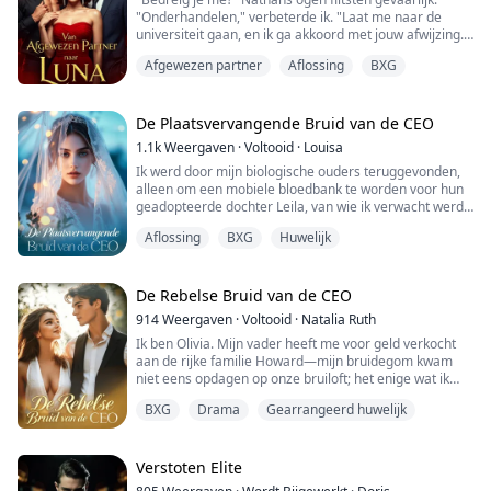
Michael, overmand door lust en dro...
"Onderhandelen," verbeterde ik. "Laat me naar de
universiteit gaan, en ik ga akkoord met jouw afwijzing."
Afgewezen partner
Aflossing
BXG
Als een wolf die niet van feestjes houdt, is mijn grootste
droom om mijn oorspronkelijke roedel te verlaten.
Ik had nooit verwacht dat Nathan, de zoon van de
De Plaatsvervangende Bruid van de CEO
Alpha die me het meest pestte, er op mijn achttiende
1.1k
Weergaven
·
Voltooid
·
Louisa
verjaardag achter...
Ik werd door mijn biologische ouders teruggevonden,
alleen om een mobiele bloedbank te worden voor hun
geadopteerde dochter Leila, van wie ik verwacht werd
dat ik mezelf zou opofferen om bloed te doneren—
Aflossing
BXG
Huwelijk
zelfs mijn hart—wanneer zij ernstig ziek werd...
Mijn ouders verachtten me, en mijn eigen broer
drogeerde me en bedreigde mijn leven om me te
De Rebelse Bruid van de CEO
dwingen met een stervende man te trouwen als Leila’s
914
Weergaven
·
Voltooid
·
Natalia Ruth
...
Ik ben Olivia. Mijn vader heeft me voor geld verkocht
aan de rijke familie Howard—mijn bruidegom kwam
niet eens opdagen op onze bruiloft; het enige wat ik
kreeg was een telefoontje.
BXG
Drama
Gearrangeerd huwelijk
Toen werd ik gedrogeerd en belandde ik in bed met
een vreemde… die Matthew Howard bleek te zijn, mijn
“lelijke, impotente” echtgenoot!
Nu vecht ik terug tegen mijn vreselijke familie en de
Verstoten Elite
arrogantie van de Howards...