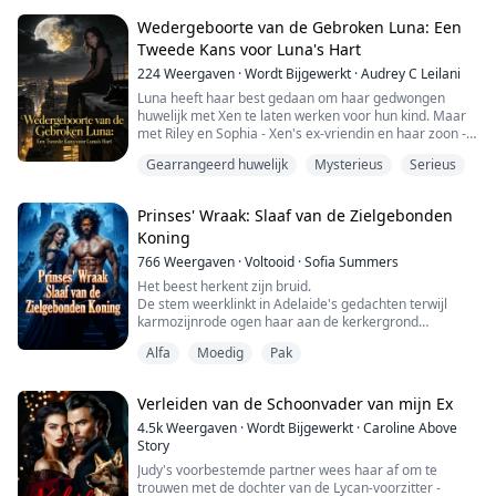
aandacht van de Rogue's Of Hell MC. Ze ontmoet Titan
en ja, hij is net zo groot en gevaarlijk als hij klinkt.
Wedergeboorte van de Gebroken Luna: Een
Ondanks zijn duidelijke aantrekkingskracht tot haar...
Tweede Kans voor Luna's Hart
224
Weergaven
·
Wordt Bijgewerkt
·
Audrey C Leilani
Luna heeft haar best gedaan om haar gedwongen
huwelijk met Xen te laten werken voor hun kind. Maar
met Riley en Sophia - Xen's ex-vriendin en haar zoon -
in the picture, vecht ze een verloren strijd.
Gearrangeerd huwelijk
Mysterieus
Serieus
Ollie, Xen's zoon, wordt al heel lang door zijn vader
verwaarloosd en lijdt ook aan een mysterieuze ziekte
die zijn levensenergie uitput.
Prinses' Wraak: Slaaf van de Zielgebonden
Wanneer zijn laatste wens om zijn vader op zijn vijfde
Koning
verjaar...
766
Weergaven
·
Voltooid
·
Sofia Summers
Het beest herkent zijn bruid.
De stem weerklinkt in Adelaide's gedachten terwijl
karmozijnrode ogen haar aan de kerkergrond
vastnagelen.
Alfa
Moedig
Pak
"Bruid?" De prinses beeft, naakt en gedrogeerd.
Ze weet niets van maanbanden of wolvenkoningen—
alleen dat haar koninkrijk over drie manen zal branden.
Verleiden van de Schoonvader van mijn Ex
Een Vervloekte Koning. Een Prinses Spion. Een
4.5k
Weergaven
·
Wordt Bijgewerkt
·
Caroline Above
Dodelijke Overeenkomst.
Story
Judy's voorbestemde partner wees haar af om te
Al 300 jaar raast de verwilderde Wolve...
trouwen met de dochter van de Lycan-voorzitter -