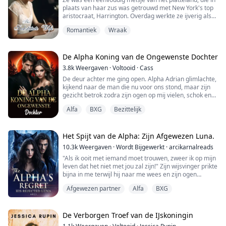
plaats van haar zus was getrouwd met New York's top
aristocraat, Harrington. Overdag werkte ze ijverig als
een nederige dienstmeid. Maar 's nachts verwijderde
Romantiek
Wraak
ze haar littekens, onthullend een ongeëvenaarde
schoonheid, en werd ze de vervangende verwende
vrouw van de president. Toen haar vervangende
identiteit werd ontdekt, wachtten de socialit...
De Alpha Koning van de Ongewenste Dochter
3.8k
Weergaven
·
Voltooid
·
Cass
De deur achter me ging open. Alpha Adrian glimlachte,
kijkend naar de man die nu voor ons stond, maar zijn
gezicht betrok zodra zijn ogen op mij vielen, schok en
afkeer vulden zijn blik.
Alfa
BXG
Bezittelijk
"Alpha Koning Rhys." Adrian probeerde zijn afkeer te
verbergen. "Mijn excuses. Deze dwaze dienaar besefte
niet dat we hier zouden vergaderen."
Het Spijt van de Alpha: Zijn Afgewezen Luna.
10.3k
Weergaven
·
Wordt Bijgewerkt
·
arcikarnalreads
Ik knikte bedeesd. Dit was de Alpha Koning. Niets
"Als ik ooit met iemand moet trouwen, zweer ik op mijn
goeds kon voortkom...
leven dat het niet met jou zal zijn!" Zijn wijsvinger prikte
bijna in me terwijl hij naar me wees en zijn ogen
brandden van haat en woede.
Afgewezen partner
Alfa
BXG
"En laat me dit duidelijk maken, Taylor, als—als je er al
in slaagt om mij als je man te krijgen... je partner,"
verbeterde hij zichzelf.
De Verborgen Troef van de IJskoningin