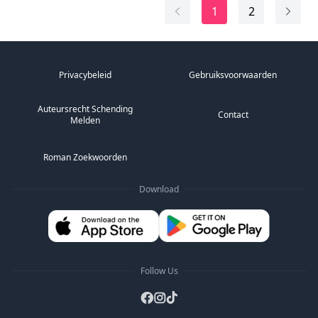
haar frustratie te uiten, opende de vriend van...
1
2
Privacybeleid
Gebruiksvoorwaarden
Auteursrecht Schending
Contact
Melden
Roman Zoekwoorden
Download
Follow Us