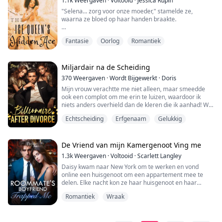
1.1k
Weergaven
·
Voltooid
·
Jessica Rupin
"Dan zal ik ervoor zorgen dat ik met andere wolvinnen
"Selena... zorg voor onze moeder," stamelde ze,
ben en ervoo...
waarna ze bloed op haar handen braakte.
Selena knipperde met haar ogen, geschokt door de
Fantasie
Oorlog
Romantiek
verklaring, een brok vormde zich in haar keel.
Hoewel ze de vrouw net had ontmoet, deed haar hart
intens pijn.
Miljardair na de Scheiding
370
Weergaven
·
Wordt Bijgewerkt
·
Doris
"Neeee!", gilde Selena toen ze haar tweelingzus zag
Mijn vrouw verachtte me niet alleen, maar smeedde
instorten, haar ogen wijd open en niet knipperend.
ook een complot om me erin te luizen, waardoor ik
niets anders overhield dan de kleren die ik aanhad! Wat
ze niet wist, was dat ik de mysterieuze belangrijke
Selena neemt de rol van haar overleden twe...
Echtscheiding
Erfgenaam
Gelukkig
figuur was die haar de afgelopen drie jaar in het
geheim had geholpen. Na de scheiding erfde ik zelfs
een enorm fortuin van honderd miljard dollar! Vervuld
van diepe spijt toen ze de waarheid ...
De Vriend van mijn Kamergenoot Ving me
1.3k
Weergaven
·
Voltooid
·
Scarlett Langley
Daisy kwam naar New York om te werken en vond
online een huisgenoot om een appartement mee te
delen. Elke nacht kon ze haar huisgenoot en haar
vriend horen die intieme handelingen verrichtten
Romantiek
Wraak
vanuit haar kamer. Dit bereikte een breekpunt toen het
geluid ondraaglijk voor haar werd. Net toen ze haar
woede niet langer kon inhouden en op het punt stond al