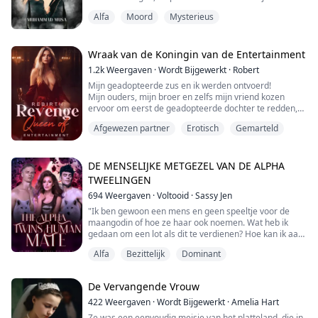
probeerde te begrijpen wat er aan de hand was, ving
Alfa
Moord
Mysterieus
ze een paar gloeiende ogen op die haar vanuit de
duisternis aanstaarden. Ze richtte snel haar zaklamp
op de ogen en slaakte een luide kreet. Een drie meter
hoge wolf, staand op zijn achterpoten, ...
Wraak van de Koningin van de Entertainment
1.2k
Weergaven
·
Wordt Bijgewerkt
·
Robert
Mijn geadopteerde zus en ik werden ontvoerd!
Mijn ouders, mijn broer en zelfs mijn vriend kozen
ervoor om eerst de geadopteerde dochter te redden,
zonder acht te slaan op mijn leven, wat leidde tot mijn
Afgewezen partner
Erotisch
Gemarteld
brute moord door de ontvoerders!
Ik haat hen zo erg...
Gelukkig, door een speling van het lot, werd ik
herboren!
DE MENSELIJKE METGEZEL VAN DE ALPHA
Met een tweede kans in het leven, zal ik voor mezelf
TWEELINGEN
leven, en ik zal de koningin va...
694
Weergaven
·
Voltooid
·
Sassy Jen
"Ik ben gewoon een mens en geen speeltje voor de
maangodin of hoe ze haar ook noemen. Wat heb ik
gedaan om een lot als dit te verdienen? Hoe kan ik aan
twee mannen gekoppeld zijn en nu kom ik erachter dat
Alfa
Bezittelijk
Dominant
Ethan ook een weerwolf is? Ik moet wakker worden uit
deze nachtmerrie." Naomi werd nuchter en goot het
laatste drankje in haar mond toen een paar mensen
De Vervangende Vrouw
haar kwamen weghalen.
********************...
422
Weergaven
·
Wordt Bijgewerkt
·
Amelia Hart
Ze was een eenvoudig meisje van het platteland, die in