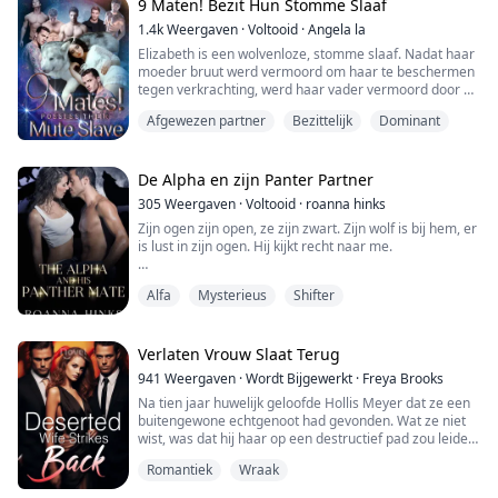
9 Maten! Bezit Hun Stomme Slaaf
Martin, om Debbie's ziekte te behandelen, negeerde
1.4k
Weergaven
·
Voltooid
·
Angela la
harteloos Patricia...
Elizabeth is een wolvenloze, stomme slaaf. Nadat haar
moeder bruut werd vermoord om haar te beschermen
tegen verkrachting, werd haar vader vermoord door de
Alpha van de Zwarte Rivier roedel.
Afgewezen partner
Bezittelijk
Dominant
Elizabeth verdroeg eindeloos pesten in de Zwarte
Rivier roedel voor wraak. Ze zwoer de families van de
Alpha te doden en te vertrekken met haar geliefde
vriendje wanneer ze 18 werd.
De Alpha en zijn Panter Partner
Maar het lot speelde een wr...
305
Weergaven
·
Voltooid
·
roanna hinks
Zijn ogen zijn open, ze zijn zwart. Zijn wolf is bij hem, er
is lust in zijn ogen. Hij kijkt recht naar me.
Hij grijpt me bij mijn middel en drukt zijn lippen hard op
Alfa
Mysterieus
Shifter
mijn mond.
Zijn tong glijdt zonder moeite mijn mond in en hij neukt
mijn mond met zijn tong. Hij draait ons om, zodat we
Verlaten Vrouw Slaat Terug
ergens naartoe gaan, terwijl hij nog steeds zijn tong in
941
Weergaven
·
Wordt Bijgewerkt
·
Freya Brooks
mijn mond beweegt.
Na tien jaar huwelijk geloofde Hollis Meyer dat ze een
buitengewone echtgenoot had gevonden. Wat ze niet
Verdomme, dit voelt zo goed.
wist, was dat hij haar op een destructief pad zou leiden!
Vermomd als een huwelijk, manipuleerde hij haar
Ik ...
Romantiek
Wraak
emoties, plande hij voor haar rijkdom, en roeide zelfs
de hele Meyer-familie uit, allemaal voor een