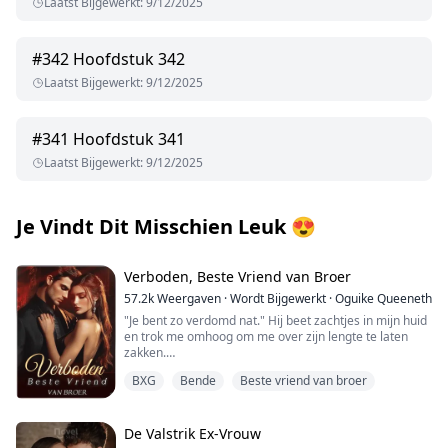
Laatst Bijgewerkt
:
9/12/2025
#
342
Hoofdstuk 342
Laatst Bijgewerkt
:
9/12/2025
#
341
Hoofdstuk 341
Laatst Bijgewerkt
:
9/12/2025
Je Vindt Dit Misschien Leuk
😍
Verboden, Beste Vriend van Broer
57.2k
Weergaven
·
Wordt Bijgewerkt
·
Oguike Queeneth
"Je bent zo verdomd nat." Hij beet zachtjes in mijn huid
en trok me omhoog om me over zijn lengte te laten
zakken.
BXG
Bende
Beste vriend van broer
"Je gaat elke centimeter van me nemen." Hij fluisterde
terwijl hij naar boven stootte.
"God, je voelt zo verdomd goed. Is dit wat je wilde, mijn
De Valstrik Ex-Vrouw