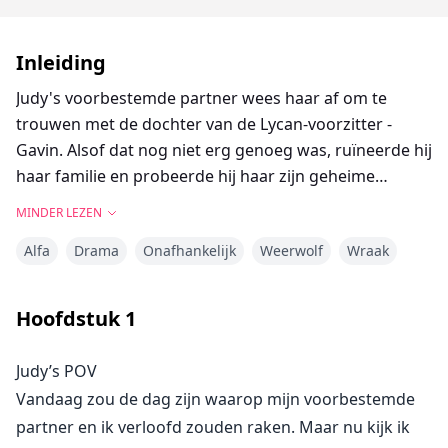
Inleiding
Judy's voorbestemde partner wees haar af om te
trouwen met de dochter van de Lycan-voorzitter -
Gavin. Alsof dat nog niet erg genoeg was, ruïneerde hij
haar familie en probeerde hij haar zijn geheime
minnares te maken!
MINDER LEZEN
Judy's reactie? "Ik slaap liever met je schoonvader dan
Alfa
Drama
Onafhankelijk
Weerwolf
Wraak
ooit met jou!"
Gavin staat bekend om zijn macht, rijkdom en als de
ultieme playboy die nooit twee keer met dezelfde
Hoofdstuk
1
vrouw slaapt.
Maar Judy staat op het punt al zijn regels te breken...
Judy’s POV
keer op keer.
Vandaag zou de dag zijn waarop mijn voorbestemde
partner en ik verloofd zouden raken. Maar nu kijk ik