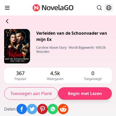
Verleiden van de Schoonvader van
mijn Ex
Caroline Above Story
·
Wordt Bijgewerkt
·
609.5k
Woorden
367
4.5k
0
Populair
Weergaven
Toegevoegd
Toevoegen aan Plank
Begin met Lezen
Delen
: