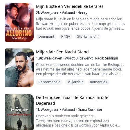
over om mee naar huis te komen.
van het boek is "After Car Sex with the CEO". Je kunt het
Mijn Buste en Verleidelijke Lerares
"Mama, we hebben papa teruggebracht!" riepen de
vinden door ernaar te zoeken in de zoekbalk.)
drie kleintjes uit.
2k
Weergaven
·
Voltooid
·
Henry
Meneer Hall, starend naar de drie mini-versies van
Mijn naam is Kevin en ik ben een middelbare scholier.
zichzelf, verklaarde: "Drie is niet genoeg. Ik wil een
Ik kwam vroeg in de puberteit, en door mijn grote penis
heel voetbalteam met jou!"
had ik vaak een opvallende bobbel tijdens de gymles.
Alice antwoordde bits: "Vergeet het maar. Ik mag je niet
Mijn klasgenoten meden me daardoor, wat me erg
eens. Waarom zou ik meer kinderen met je krijgen?"
Dominant
R 18+
Sterke heldin
onzeker maakte toen ik jonger was. Ik heb zelfs
Meneer Hall, met onwankelbaar zelfvertrouwen,
overwogen iets drastisch te doen om ervan af te
reageerde: "Ik zal ervoor zorgen dat je verliefd op me
komen. Wat ik niet wist, was dat de grote penis die ik
wordt, wacht maar af!"
haatte eigenlijk bewonderd werd door mijn leraren,
Miljardair Een Nacht Stand
mooie vrouwen en zelfs beroemdheden. Het heeft
1.9k
Weergaven
·
Wordt Bijgewerkt
·
Ragib Siddiqui
uiteindelijk mijn leven veranderd.
Chloe was de tweede dochter van de familie Bishop, ze
was het meisje dat alles had: adembenemende looks,
een pleegvader die net zoveel van haar hield als van
zijn eigen biologische dochter, en een verloofde die
Beroemdheid
Miljardair
Romantiek
knap en rijk was.
Maar niets was perfect in deze wereld. Het bleek dat ze
ook een pleegmoeder en -zus had die alles wat ze had
De Terugkeer naar de Karmozijnrode
konden ruïneren.
Dageraad
1k
Weergaven
·
Voltooid
·
Diana Sockriter
De avond voor het verlovingsfeest, verdoofde haar
pleegmoeder haar en beraamde een plan om haar
Opgeven is nooit een optie geweest...
naar schurken te sturen. Gelukkig ging Chloe naar de
Terwijl vechten voor zijn leven en vrijheid een
verkeerde kamer en bracht een nacht door met een
alledaagse bezigheid is geworden voor Alpha Cole
vreemdeling.
Redmen, bereikt de strijd voor beide een heel nieuw