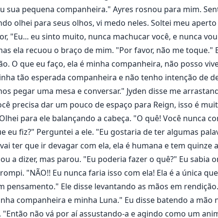
stou sua pequena companheira." Ayres rosnou para mim. S
ando olhei para seus olhos, vi medo neles. Soltei meu apert
dor, "Eu... eu sinto muito, nunca machucar você, e nunca vo
mas ela recuou o braço de mim. "Por favor, não me toque."
o. O que eu faço, ela é minha companheira, não posso viver
 minha tão esperada companheira e não tenho intenção de dei
mos pegar uma mesa e conversar." Jyden disse me arrastand
ocê precisa dar um pouco de espaço para Reign, isso é muit
 Olhei para ele balançando a cabeça. "O quê! Você nunca c
e eu fiz?" Perguntei a ele. "Eu gostaria de ter algumas pal
vai ter que ir devagar com ela, ela é humana e tem quinze a
ou a dizer, mas parou. "Eu poderia fazer o quê?" Eu sabia o
rrompi. "NÃO!! Eu nunca faria isso com ela! Ela é a única qu
 um pensamento." Ele disse levantando as mãos em rendição. 
 minha companheira e minha Luna." Eu disse batendo a mão
a. "Então não vá por aí assustando-a e agindo como um anima