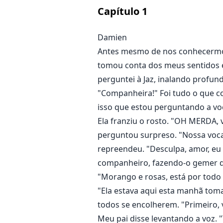
privada e se tornaria mais do qu
Capítulo
1
Damien
Antes mesmo de nos conhecermos 
tomou conta dos meus sentidos e
perguntei à Jaz, inalando profun
"Companheira!" Foi tudo o que co
isso que estou perguntando a vo
Ela franziu o rosto. "OH MERDA, 
perguntou surpreso. "Nossa vocal
repreendeu. "Desculpa, amor, eu 
companheiro, fazendo-o gemer d
"Morango e rosas, está por todo 
"Ela estava aqui esta manhã toma
todos se encolherem. "Primeiro, v
Meu pai disse levantando a voz. 