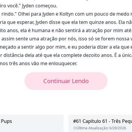
iro você." Jyden começou.
 rindo." Olhei para Jyden e Koltyn com um pouco de medo 
ria que esperar, Jyden disse que ela tem quinze anos. Ela n
to anos, ela é humana e não sentirá a atração por mim até
 assim sente uma atração por nós, isso só se forem nossa 
meçado a sentir algo por mim, e eu poderia dizer a ela que
r distância dela até que ela complete dezoito anos. É a úni
imos três anos vão me enlouquecer.
Continuar Lendo
f Pups
#
61
Capítulo 61 - Três Peq
Última Atualização
:
6/29/2026