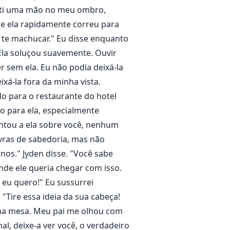
enti uma mão no meu ombro,
o e ela rapidamente correu para
u te machucar." Eu disse enquanto
 Ela soluçou suavemente. Ouvir
 sem ela. Eu não podia deixá-la
xá-la fora da minha vista.
o para o restaurante do hotel
o para ela, especialmente
ontou a ela sobre você, nenhum
avras de sabedoria, mas não
nos." Jyden disse. "Você sabe
nde ele queria chegar com isso.
e eu quero!" Eu sussurrei
"Tire essa ideia da sua cabeça!
 na mesa. Meu pai me olhou com
l, deixe-a ver você, o verdadeiro