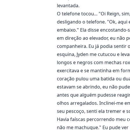
levantada.
O telefone tocou... "Oi Reign, si
desligando o telefone. "Ok, aqui
embaixo." Ela disse encostando-
em direção ao elevador, eu não p
companheira. Eu já podia sentir o
esquina, Jyden me cutucou e leva
longos e negros com mechas roxas
exercitava e se mantinha em forma
coração pulou uma batida ou du
estavam se abrindo, eu não pude 
antes que alguém pudesse reagir 
olhos arregalados. Inclinei-me em
seu pescoço, senti ela tremer e
Havia faíscas percorrendo meu co
não me machuque." Eu pude ver o