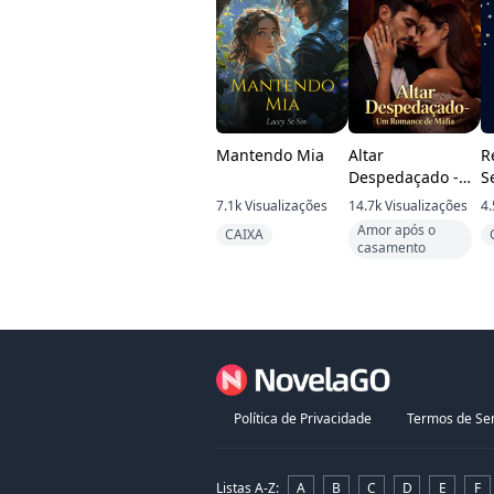
Mantendo Mia
Altar
R
Despedaçado -
S
Um Romance de
7.1k
Visualizações
14.7k
Visualizações
4.
Máfia
Amor após o
CAIXA
casamento
Política de Privacidade
Termos de Ser
Listas A-Z
:
A
B
C
D
E
F