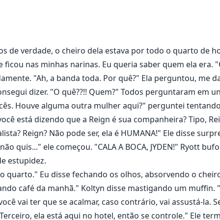
e apenas seu guarda-costas.
de verdade, o cheiro dela estava por todo o quarto de hot
 ficou nas minhas narinas. Eu queria saber quem ela era. 
damente. "Ah, a banda toda. Por quê?" Ela perguntou, me 
nsegui dizer. "O quê??!! Quem?" Todos perguntaram em unís
cês. Houve alguma outra mulher aqui?" perguntei tentando 
você está dizendo que a Reign é sua companheira? Tipo, Reig
ista? Reign? Não pode ser, ela é HUMANA!" Ele disse surpr
não quis..." ele começou. "CALA A BOCA, JYDEN!" Ryott bufo
e estupidez.
o quarto." Eu disse fechando os olhos, absorvendo o cheiro
ndo café da manhã." Koltyn disse mastigando um muffin. "O
ocê vai ter que se acalmar, caso contrário, vai assustá-la.
"Terceiro, ela está aqui no hotel, então se controle." Ele 