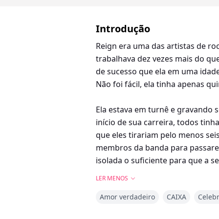
Introdução
Reign era uma das artistas de r
trabalhava dez vezes mais do qu
de sucesso que ela em uma idade 
Não foi fácil, ela tinha apenas 
Ela estava em turnê e gravando 
início de sua carreira, todos ti
que eles tirariam pelo menos sei
membros da banda para passarem 
isolada o suficiente para que a 
dirigiam uma das firmas de segu
LER MENOS
Amor verdadeiro
CAIXA
Celeb
Seis meses antes de seu 18º aniv
Hunt Security Company. Mal sabia