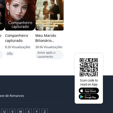
o
Companheiro
Meu Marido
A esposa
Os Trigê
capturado
Bilionário
inesquecível do
Surpresa
Deficiente é o
xeque
s
8.2k
Visualizações
38.6k
Visualizações
5.4k
Visualizações
414.3k
Visu
Imperador das
Amor após o
Alfa
Cidade
Apaixonad
Sombras
casamento
Scan code to
read on App
have de Romances
U
V
W
X
Y
Z