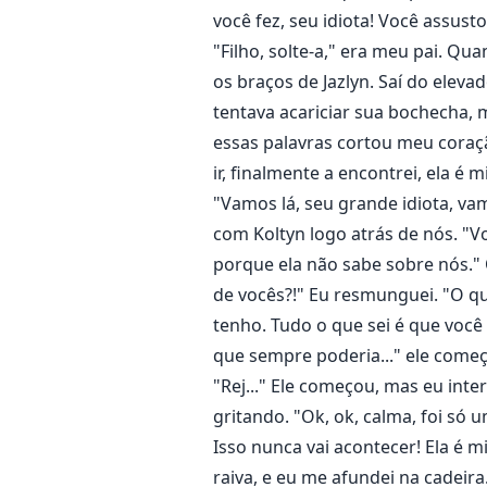
você fez, seu idiota! Você assu
"Filho, solte-a," era meu pai. Qu
os braços de Jazlyn. Saí do eleva
tentava acariciar sua bochecha, 
essas palavras cortou meu coraçã
ir, finalmente a encontrei, ela é
"Vamos lá, seu grande idiota, va
com Koltyn logo atrás de nós. "V
porque ela não sabe sobre nós."
de vocês?!" Eu resmunguei. "O qu
tenho. Tudo o que sei é que você 
que sempre poderia..." ele começ
"Rej..." Ele começou, mas eu inte
gritando. "Ok, ok, calma, foi só
Isso nunca vai acontecer! Ela é
raiva, e eu me afundei na cadeir