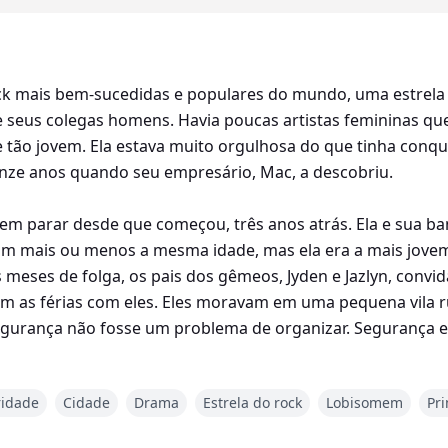
ock mais bem-sucedidas e populares do mundo, uma estrela 
e seus colegas homens. Havia poucas artistas femininas q
tão jovem. Ela estava muito orgulhosa do que tinha conqui
quinze anos quando seu empresário, Mac, a descobriu.
sem parar desde que começou, três anos atrás. Ela e sua b
nham mais ou menos a mesma idade, mas ela era a mais jove
s meses de folga, os pais dos gêmeos, Jyden e Jazlyn, convi
as férias com eles. Eles moravam em uma pequena vila rur
segurança não fosse um problema de organizar. Segurança er
rança mais bem-sucedidas do mundo, a Hunt Security.
ridade
Cidade
Drama
Estrela do rock
Lobisomem
Pr
ersário, ela se tornou o alvo de um perseguidor psicopata 
 ela que o irmão de seu guitarrista e baterista seria o res