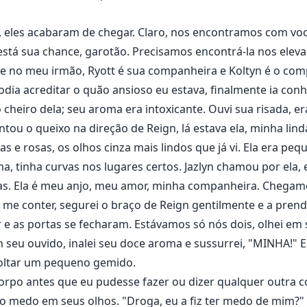
m, eles acabaram de chegar. Claro, nos encontramos com voc
 está sua chance, garotão. Precisamos encontrá-la nos ele
se no meu irmão, Ryott é sua companheira e Koltyn é o com
odia acreditar o quão ansioso eu estava, finalmente ia co
 cheiro dela; seu aroma era intoxicante. Ouvi sua risada, e
ntou o queixo na direção de Reign, lá estava ela, minha lin
 e rosas, os olhos cinza mais lindos que já vi. Ela era peq
, tinha curvas nos lugares certos. Jazlyn chamou por ela, e
as. Ela é meu anjo, meu amor, minha companheira. Chegam
me conter, segurei o braço de Reign gentilmente e a prend
e as portas se fecharam. Estávamos só nós dois, olhei em
 seu ouvido, inalei seu doce aroma e sussurrei, "MINHA!" E
 soltar um pequeno gemido.
rpo antes que eu pudesse fazer ou dizer qualquer outra coi
 medo em seus olhos. "Droga, eu a fiz ter medo de mim?"