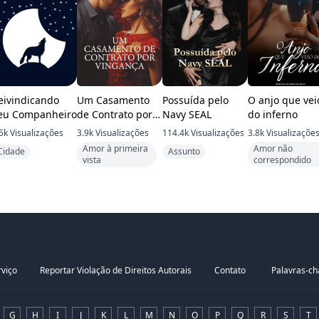
eivindicando
Um Casamento
Possuída pelo
O anjo que vei
eu Companheiro
de Contrato por
Navy SEAL
do inferno
Vingança
5k
Visualizações
3.9k
Visualizações
114.4k
Visualizações
3.8k
Visualizaçõe
Amor à primeira
Amor não
Cidade
Assunto
vista
correspondido
viço
Reportar Violação de Direitos Autorais
Contato
Palavras-c
G
H
I
J
K
L
M
N
O
P
Q
R
S
T