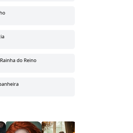
lho
zia
a Rainha do Reino
panheira