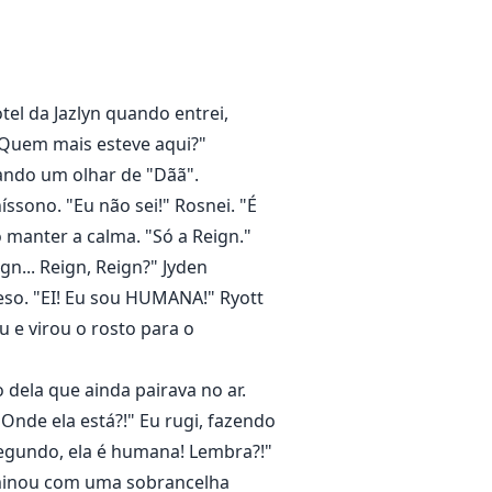
el da Jazlyn quando entrei,
"Quem mais esteve aqui?"
dando um olhar de "Dãã".
sono. "Eu não sei!" Rosnei. "É
manter a calma. "Só a Reign."
n... Reign, Reign?" Jyden
eso. "EI! Eu sou HUMANA!" Ryott
u e virou o rosto para o
 dela que ainda pairava no ar.
nde ela está?!" Eu rugi, fazendo
 Segundo, ela é humana! Lembra?!"
terminou com uma sobrancelha