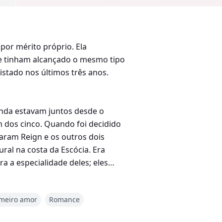
por mérito próprio. Ela
ue tinham alcançado o mesmo tipo
stado nos últimos três anos.
anda estavam juntos desde o
m dos cinco. Quando foi decidido
daram Reign e os outros dois
al na costa da Escócia. Era
a a especialidade deles; eles
imeiro amor
Romance
e seu empresário contratou a
ponsável por sua segurança