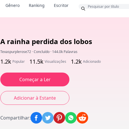
Bônus
Gênero
Ranking
Escritor
A rainha perdida dos lobos
Texaspurplerose72
·
Concluído
·
144.0k Palavras
1.2k
11.5k
1.2k
Popular
Visualizações
Adicionado
Começar a Ler
Adicionar à Estante
Compartilhar
: