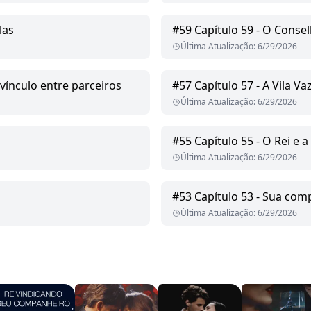
las
#
59
Capítulo 59 - O Conse
Última Atualização
:
6/29/2026
vínculo entre parceiros
#
57
Capítulo 57 - A Vila Va
Última Atualização
:
6/29/2026
#
55
Capítulo 55 - O Rei e 
Última Atualização
:
6/29/2026
#
53
Capítulo 53 - Sua com
Última Atualização
:
6/29/2026