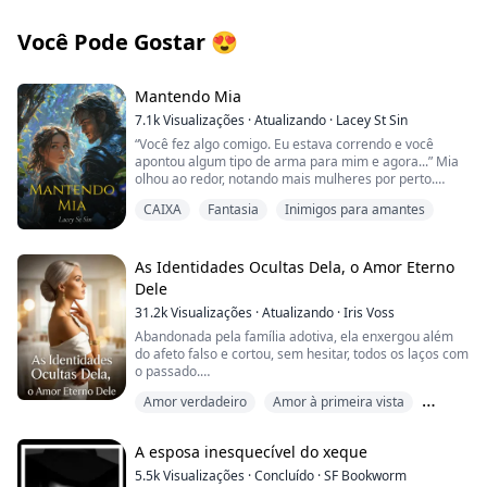
Você Pode Gostar
😍
Mantendo Mia
7.1k
Visualizações
·
Atualizando
·
Lacey St Sin
“Você fez algo comigo. Eu estava correndo e você
apontou algum tipo de arma para mim e agora...” Mia
olhou ao redor, notando mais mulheres por perto.
“Sim, você foi uma das selecionadas. É essencial que
CAIXA
Fantasia
Inimigos para amantes
você coma agora. Precisamos seguir em frente em
breve, a floresta não é segura à noite.”
“Selecionada para o quê? Eu nem sei onde estou. Ou
As Identidades Ocultas Dela, o Amor Eterno
estou muito chapada ou isso é algum tipo de
Dele
pegadinha elaborada...”
31.2k
Visualizações
·
Atualizando
·
Iris Voss
Ela olhou para as outras mulheres. Elas eram jovens,
Abandonada pela família adotiva, ela enxergou além
talvez até mais jovens do que ela. Duas com cabelo
do afeto falso e cortou, sem hesitar, todos os laços com
escuro e pele oliva estavam encolhidas uma ao lado da
o passado.
outra, com os olhos vidrados e arregalados. Pareciam
Ela é a herdeira desaparecida há muito tempo da
Amor verdadeiro
Amor à primeira vista
ser irmãs, talvez.
família mais rica, com incontáveis identidades ocultas
e misteriosas.
BXG
Havia uma loira sentada ereta, suas mãos tremiam
O homem mais poderoso se apaixona por ela à
A esposa inesquecível do xeque
enquanto ela levantava algo até os lábios e dava uma
primeira vista e lhe oferece um amor sem limites e um
mordida. A última era uma coisinha pálida, encolhida
favor exclusivo.
5.5k
Visualizações
·
Concluído
·
SF Bookworm