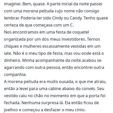
para trás ainda mais enquanto ele me devasta com
imaginei. Bem, quase. A parte inicial da noite passei
sua língua. "Ah, porra, Quinn."
com uma morena peituda cujo nome não consigo
lembrar. Poderia ter sido Cindy ou Candy. Tenho quase
"Geme meu nome, Annie."
certeza de que começava com um C.
Nos encontramos em uma festa de coquetel
********************
organizada por um dos meus investidores. Ternos
chiques e mulheres escassamente vestidas em um
Annora Winters tem um ótimo emprego, uma casa
iate. Não é o meu tipo de festa, mas vou onde está o
confortável e uma família amorosa. No entanto, ela
dinheiro. Minha acompanhante da noite acabou se
sente que algo está faltando em sua vida. Algo que ela
agarrando com outra pessoa, então encontrei outra
teve nas mãos uma vez, mas o momento era errado
companhia.
para ela manter. Um amor tão puro que ela sonha com
A morena peituda era muito ousada, o que me atraiu,
seu rosto mais do que deveria.
então a levei para uma cabine abaixo do convés. Seu
Quinn Greyson investiu bem e se tornou um bilionário
vestido caiu no chão no momento em que a porta foi
antes mesmo de perceber o que aconteceu. Mulheres
fechada. Nenhuma surpresa lá. Ela então ficou de
se jogam para cima dele todas as noites. Com cada
joelhos e começou a desfazer o meu cinto.