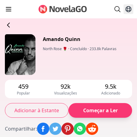
Amando Quinn
North Rose 🌹
·
Concluído
·
233.8k Palavras
459
92k
9.5k
Popular
Visualizações
Adicionado
Adicionar à Estante
Começar a Ler
Compartilhar
: