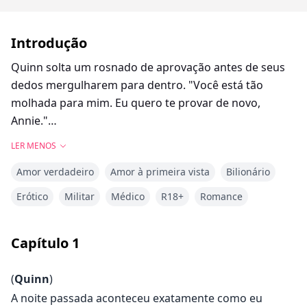
Introdução
Quinn solta um rosnado de aprovação antes de seus
dedos mergulharem para dentro. "Você está tão
molhada para mim. Eu quero te provar de novo,
Annie."
LER MENOS
Antes que eu tenha tempo de perceber o que ele
Amor verdadeiro
Amor à primeira vista
Bilionário
pretende fazer, Quinn se ajoelha, prende minhas
pernas sobre seus ombros e então prende a boca em
Erótico
Militar
Médico
R18+
Romance
meu núcleo. Eu gemo alto enquanto ele trabalha em
meu clitóris. Ele desliza dois de seus dedos
Capítulo
1
profundamente dentro de mim.
(
Quinn
)
Com uma mão segurando minha mesa e a outra
A noite passada aconteceu exatamente como eu
enterrada em seus cabelos, eu jogo minha cabeça