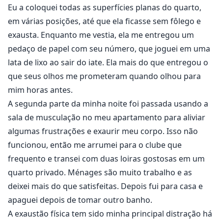
nova conquista, ele sente mais de sua alma ser
Eu a coloquei todas as superfícies planas do quarto,
destruída. Ele anseia por um amor genuíno. Algo que
em várias posições, até que ela ficasse sem fôlego e
ele teve uma vez, mas perdeu há muito tempo.
exausta. Enquanto me vestia, ela me entregou um
pedaço de papel com seu número, que joguei em uma
Um encontro casual os coloca no mesmo caminho
lata de lixo ao sair do iate. Ela mais do que entregou o
mais uma vez. A tensão surge entre eles quando um
que seus olhos me prometeram quando olhou para
segredo de seu passado compartilhado é revelado.
mim horas antes.
Quando se beijam, chamas de desejo irrompem, e
A segunda parte da minha noite foi passada usando a
memórias do passado despertam. Será que Quinn e
sala de musculação no meu apartamento para aliviar
Annora conseguirão encontrar o caminho através do
algumas frustrações e exaurir meu corpo. Isso não
campo minado que os aguarda enquanto se
conhecem novamente? Ou serão separados por um
funcionou, então me arrumei para o clube que
amante do passado?
frequento e transei com duas loiras gostosas em um
quarto privado. Ménages são muito trabalho e as
Conteúdo sexual maduro para maiores de 18 anos.
deixei mais do que satisfeitas. Depois fui para casa e
apaguei depois de tomar outro banho.
A exaustão física tem sido minha principal distração há