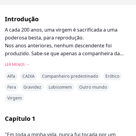
Introdução
A cada 200 anos, uma virgem é sacrificada a uma
poderosa besta, para reprodução.
Nos anos anteriores, nenhum descendente foi
produzido. Sabe-se que apenas a companheira da
besta pode lhe dar um filhote.
LER MENOS
A comunidade sempre seleciona a virgem excluída,
Alfa
CAIXA
Companheiro predestinado
Erótico
por um medo profundo da besta.
Eu sou Ava Goodchild, uma das virgens selecionadas.
Fera
Gravidez
Lobisomem
Outro mundo
Virgem
{LIVRO 1 da Série Distopia}
Capítulo
1
"Em toda a minha vida, nunca fui tocada por um