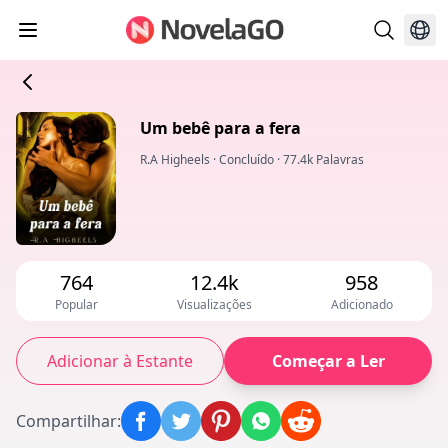
Um bebê para a fera
R.A Higheels
·
Concluído
·
77.4k Palavras
764
12.4k
958
Popular
Visualizações
Adicionado
Adicionar à Estante
Começar a Ler
Compartilhar
: