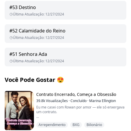
#
53
Destino
Última Atualização
:
12/27/2024
#
52
Calamidade do Reino
Última Atualização
:
12/27/2024
#
51
Senhora Ada
Última Atualização
:
12/27/2024
Você Pode Gostar
😍
Contrato Encerrado, Começa a Obsessão
39.8k
Visualizações
·
Concluído
·
Marina Ellington
Eu me casei com Rowan por amor — ele só enxergava
um contrato.
Desesperada para transformar nosso acordo de dois
Arrependimento
BXG
Bilionário
anos em algo de verdade, eu dei tudo: meu nome, meu
corpo, até o meu silêncio sobre o que eu sentia lá no