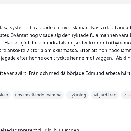
n elaka syster och räddade en mystisk man. Nästa dag tvingad
syster. Oväntat nog visade sig den ryktade fula mannen vara b
Han erbjöd dock hundratals miljarder kronor i utbyte mot a
re ansökte Victoria om skilsmässa. Efter att hon hade l
jagade efter henne och tryckte henne mot väggen. "Älskling,
e var svårt. Från och med då började Edmund arbeta hårt för
skap
Ensamstående mamma
Flyktning
Miljardären
R18
delsedagspresent till dig. Njut av den."