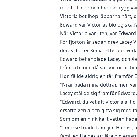
munfull blod och hennes rygg vä
Victoria bet ihop läpparna hårt, oc
Edward var Victorias biologiska fa
När Victoria var liten, var Edwar
För fjorton år sedan drev Lacey V
deras dotter Xenia. Efter det ve
Edward behandlade Lacey och Xenia
Från och med då var Victorias bio
Hon fällde aldrig en tår framför 
"Ni är båda mina döttrar, men var
Lacey ställde sig framför Edward.
"Edward, du vet att Victoria allti
ersätta Xenia och gifta sig med f
Som om en hink kallt vatten hade 
"I morse friade familjen Haines, o
familjen Haines att låta dig ersätt