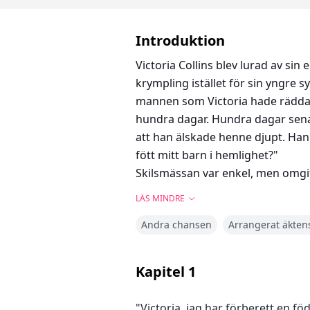
Introduktion
Victoria Collins blev lurad av si
krympling istället för sin yngre 
mannen som Victoria hade räddat. 
hundra dagar. Hundra dagar sena
att han älskade henne djupt. Han 
fött mitt barn i hemlighet?"
Skilsmässan var enkel, men omgift
LÄS MINDRE
Andra chansen
Arrangerat äkten
Kapitel
1
"Victoria, jag har förberett en fö