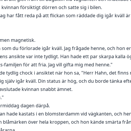
 kvinnan försiktigt dörren och satte sig i bilen.
ag har fått reda på att flickan som räddade dig igår kväll ä
, men magnetisk.
n som du förlorade igår kväll. Jag frågade henne, och hon e
nens ansikte var inte tydligt. Han hade ett par skarpa kalla
s-familjen för att fria. Jag vill gifta mig med henne."
de tydlig chock i ansiktet när hon sa, "Herr Hahn, det finns
själv igår kväll. Din status är hög, och du borde tänka efte
 avslutade kvinnan snabbt ämnet.
."
termiddag dagen därpå.
utan hade kastats i en blomsterdamm vid vägkanten, och hen
n blåmärken över hela kroppen, och hon kände smärta från 
tårarna.