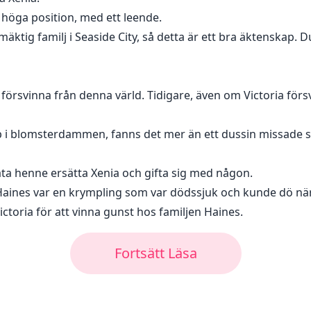
n höga position, med ett leende.
 mäktig familj i Seaside City, så detta är ett bra äktenskap
försvinna från denna värld. Tidigare, även om Victoria förs
upp i blomsterdammen, fanns det mer än ett dussin missade 
åta henne ersätta Xenia och gifta sig med någon.
rr Haines var en krympling som var dödssjuk och kunde dö nä
ctoria för att vinna gunst hos familjen Haines.
Fortsätt Läsa