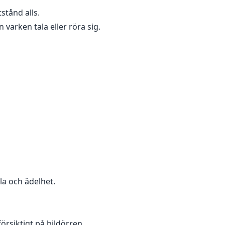
stånd alls.
 varken tala eller röra sig.
la och ädelhet.
örsiktigt på bildörren.