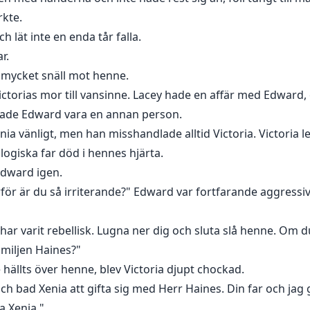
rkte.
h lät inte en enda tår falla.
r.
d mycket snäll mot henne.
ictorias mor till vansinne. Lacey hade en affär med Edward,
rkade Edward vara en annan person.
 vänligt, men han misshandlade alltid Victoria. Victoria le
logiska far död i hennes hjärta.
Edward igen.
för är du så irriterande?" Edward var fortfarande aggressiv
d har varit rebellisk. Lugna ner dig och sluta slå henne. Om 
amiljen Haines?"
hällts över henne, blev Victoria djupt chockad.
ch bad Xenia att gifta sig med Herr Haines. Din far och jag 
a Xenia."