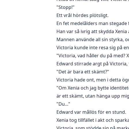
"Stopp!"
Ett vrål hördes plötsligt.
En fet medelålders man stegade fr
Han var så ivrig att skydda Xenia 
Mannen använde all sin styrka, 
Victoria kunde inte resa sig på 
"Victoria, vad håller du på med? 
Edward stirrade argt på Victoria, 
"Det är bara ett skämt?"
Victoria hade ont, men i detta ög
"Om Xenia och jag bytte identitet
är ett skämt, utan hänga upp mig 
"Du..."
Edward var mållös för en stund.
Xenia tog tillfället i akt och spar
Victoria, som stödde sig på marke