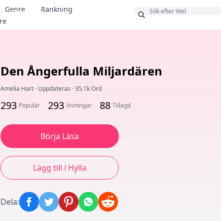
Genre
Rankning
Bonus
re
Den Ångerfulla Miljardären
Amelia Hart
·
Uppdateras
·
35.1k Ord
293
293
88
Populär
Visningar
Tillagd
Börja Läsa
Lägg till i Hylla
Dela
: