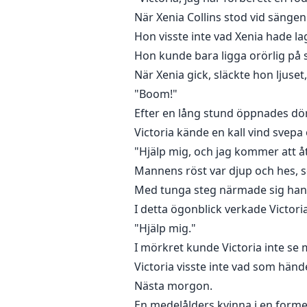
När Xenia Collins stod vid sängen
Hon visste inte vad Xenia hade lag
Hon kunde bara ligga orörlig på 
När Xenia gick, släckte hon ljuse
"Boom!"
Efter en lång stund öppnades dö
Victoria kände en kall vind svepa
"Hjälp mig, och jag kommer att å
Mannens röst var djup och hes, 
Med tunga steg närmade sig hans
I detta ögonblick verkade Victori
"Hjälp mig."
I mörkret kunde Victoria inte se
Victoria visste inte vad som hän
Nästa morgon.
En medelålders kvinna i en formel