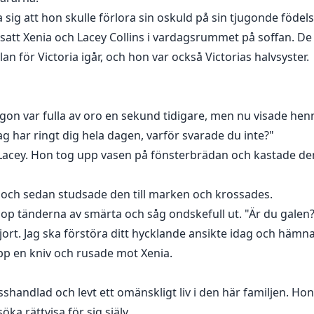
 sig att hon skulle förlora sin oskuld på sin tjugonde födel
n, satt Xenia och Lacey Collins i vardagsrummet på soffan. 
lan för Victoria igår, och hon var också Victorias halvsyster.
 ögon var fulla av oro en sekund tidigare, men nu visade hen
g har ringt dig hela dagen, varför svarade du inte?"
Lacey. Hon tog upp vasen på fönsterbrädan och kastade den
, och sedan studsade den till marken och krossades.
hop tänderna av smärta och såg ondskefull ut. "Är du galen
jort. Jag ska förstöra ditt hycklande ansikte idag och hämnas
upp en kniv och rusade mot Xenia.
misshandlad och levt ett omänskligt liv i den här familjen. Ho
söka rättvisa för sig själv.