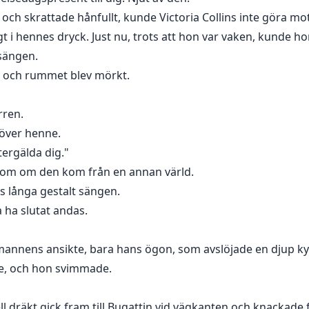
 och skrattade hånfullt, kunde Victoria Collins inte göra mot
t i hennes dryck. Just nu, trots att hon var vaken, kunde hon
sängen.
t, och rummet blev mörkt.
rren.
 över henne.
tergälda dig."
som om den kom från en annan värld.
 långa gestalt sängen.
a ha slutat andas.
 mannens ansikte, bara hans ögon, som avslöjade en djup ky
de, och hon svimmade.
l dräkt gick fram till Bugattin vid vägkanten och knackade f