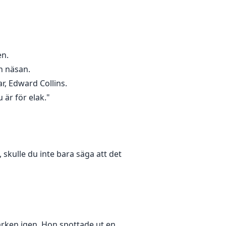
en.
n näsan.
r, Edward Collins.
 är för elak."
 skulle du inte bara säga att det
marken igen. Hon spottade ut en