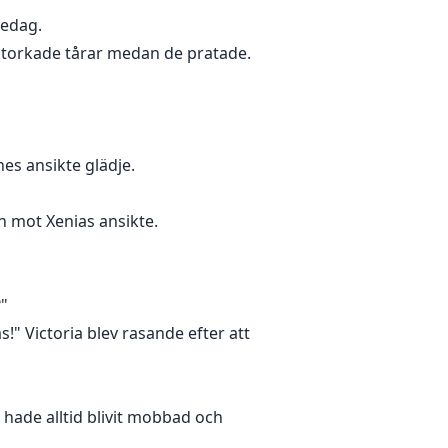
sedag.
De torkade tårar medan de pratade.
nes ansikte glädje.
 mot Xenias ansikte.
?"
!" Victoria blev rasande efter att
n hade alltid blivit mobbad och