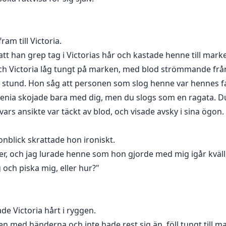
am till Victoria.
att han grep tag i Victorias hår och kastade henne till mark
och Victoria låg tungt på marken, med blod strömmande frå
en stund. Hon såg att personen som slog henne var hennes fa
Xenia skojade bara med dig, men du slogs som en ragata. Du
vars ansikte var täckt av blod, och visade avsky i sina ögon.
onblick skrattade hon ironiskt.
er, och jag lurade henne som hon gjorde med mig igår kväll,
och piska mig, eller hur?"
kade Victoria hårt i ryggen.
n med händerna och inte hade rest sig än, föll tungt till 