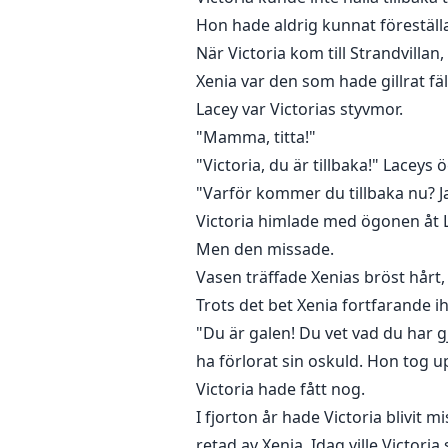
Hon hade aldrig kunnat föreställa
När Victoria kom till Strandvilla
Xenia var den som hade gillrat fäl
Lacey var Victorias styvmor.
"Mamma, titta!"
"Victoria, du är tillbaka!" Laceys
"Varför kommer du tillbaka nu? Ja
Victoria himlade med ögonen åt 
Men den missade.
Vasen träffade Xenias bröst hårt
Trots det bet Xenia fortfarande i
"Du är galen! Du vet vad du har g
ha förlorat sin oskuld. Hon tog 
Victoria hade fått nog.
I fjorton år hade Victoria blivit 
retad av Xenia. Idag ville Victoria 