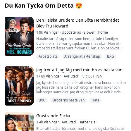
Du Kan Tycka Om Detta
😍
Den Falska Bruden: Den Söta Hembiträdet
Blev Fru Howard
1.9k
Visningar
·
Uppdateras
·
Elowen Thorne
Natalie tar på sig rollen som hembiträde i familjen
Cullen för sin allvarligt sjuka mammas skull. Hon blir
ombedd att låtsas vara fröken Cullen. Hon behövde
umgås med fröken Cullens fästman, Adrian Howard, till
Arbetsplats
Arrangerat äktenskap
BXG
och med dela säng med honom! Medan hon låtsas vara
fröken Cullen är Adrian vänlig mot henne, men när
Natalie återgår till sin sanna identitet ser Adrian henne
Jag tror att jag låg med min brors bästa vän
felaktigt som en lycksökerska. Trots förväxlingen av
identiteter finns det en obestridlig gnista mellan
17.8k
Visningar
·
Avslutad
·
PERFECT PEN
Natalie och Adrian. Frågan kvarstår: när kommer
Jag kysste honom igen för att distrahera honom medan
Adrian att inse att hans genuina känslor inte är för den
jag lossade hans bälte och drog ner hans byxor och
intrigerande fröken Cullen, utan för den äkta Natalie?
kalsonger samtidigt. Jag drog mig tillbaka och kunde
inte tro mina ögon...jag menar, jag visste att han var
Kära läsare, på grund av vissa hälsoproblem behöver
BXG
Broderns bästa vän
Hata
stor men inte så här stor och jag är ganska säker på att
jag sakta ner uppdateringsschemat för vår älskade
han märkte att jag var chockad.
berättelse för tillfället. Tack för er förståelse och
"Vad är det, älskling...blev du rädd?" Han log och låste
fortsatta stöd!
blicken med min. Jag svarade genom att luta huvudet
Gnistrande Flicka
och le mot honom.
1.4k
Visningar
·
Avslutad
·
Harper Hall
"Du vet, jag förväntade mig inte att du skulle göra det
Efter att ha återförenats med sina biologiska föräldrar
här, jag ville bara..." Han slutade prata när jag lindade