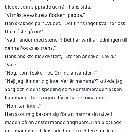
blodet som sipprade ut från hans sida.
"Vi måste evakuera flocken, pappa."
Han skakade på huvudet. "Det finns inget kvar för oss.
Du måste gå nu!"
"Vad händer med stenen? Det har varit anledningen till
denna flocks existens."
Hans ansikte blev dystert, "Stenen är säker, Layla."
"Var?"
"Nog, kom i säkerhet. Om du använder--"
"Nej! Jag lämnar dig inte. Var är mamma?" krävde jag.
Sorg och eldens spegling som konsumerade flocken
flammade i hans ögon. Tårar fyllde mina ögon.
"Hon kan inte..."
Han sköt mig bakom sig för att hamra sin näve i
magen på en anstormande angripare. Han plockade
upp mannen och kastade honom i elden som kröp