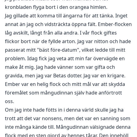
vargarna i den nervösa staden att hon är en spion.
kronbladen flyga bort i den orangea himlen.
Hon är fångad i Alfas hus medan flocken riskerar att
Jag gillade att komma till ängarna för att tänka. Inget
bli förstörd. När saker inte kan bli värre dyker hennes
annat än jag och vidsträckta öppna fält. Ember-flocken
ödesbestämda partner upp och han är ingen mindre
låg avskilt, långt från alla andra. I vår flock giftes
än den beryktade Alfa-kungen...
flickor bort när de fyllde arton. Jag var nitton och hade
passerat mitt "bäst före-datum", vilket ledde till mitt
problem. Idag fick jag veta att min far övervägde en
make åt mig. Jag hade vänner som var gifta och
gravida, men jag var Betas dotter. Jag var en krigare.
Ember var en helig flock och mitt mål var att skydda
föremålet som mångudinnan själv hade anförtrott
oss.
Om jag inte hade fötts in i denna värld skulle jag ha
trott att det var nonsens, men det var en sanning som
inte många kände till. Mångudinnan välsignade denna
flock med en sten gjord av hennes tårar. Den innehöll