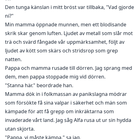
Den tunga känslan i mitt bröst var tillbaka, "Vad gjorde
ni?"
Min mamma öppnade munnen, men ett blodisande
skrik skar genom luften. Ljudet av metall som slår mot
trä och svärd fångade vår uppmärksamhet, följt av
ljudet av kött som skärs och stridsrop som grep
natten.
Pappa och mamma rusade till dörren. Jag sprang med
dem, men pappa stoppade mig vid dörren.
"Stanna här." beordrade han.
Mamma dök in i folkmassan av panikslagna mödrar
som försökte få sina valpar i säkerhet och män som
kämpade för att få grepp om inkräktarna som
invaderade vårt land. Jag såg Alfa rusa ut ur sin hydda
utan skjorta.
"Pappa, vi måste kämpa," sa jag.