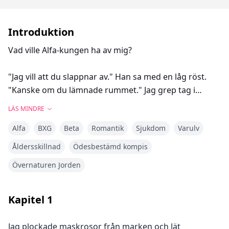
Introduktion
Vad ville Alfa-kungen ha av mig?
"Jag vill att du slappnar av." Han sa med en låg röst.
"Kanske om du lämnade rummet." Jag grep tag i
kudden för att täcka mig. Hans hasselbruna ögon
LÄS MINDRE
smalnade av när han tittade på mig. "Det kan jag inte
Alfa
BXG
Beta
Romantik
Sjukdom
Varulv
göra."
Vad ville Alfa-kungen ha av mig?
Åldersskillnad
Ödesbestämd kompis
Övernaturen Jorden
Hennes flock var förstörd.
Hon blev kidnappad.
Sedan förlorade hon allt.
Kapitel
1
Men när Layla vaknar upp i en främmande flock utan
minne av vem hon är och hur hon kom dit, tror
Jag plockade maskrosor från marken och lät