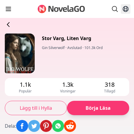
Stor Varg, Liten Varg
Gin Silverwolf
·
Avslutad
·
101.3k Ord
1.1k
1.3k
318
Populär
Visningar
Tillagd
Lägg till i Hylla
Börja Läsa
Dela
: