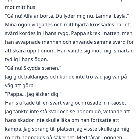
mot mitt hus.
"Gå nu! Alfa är borta. Du lyder mig nu. Lämna, Layla."
Mina ögon vidgades och mitt hjärta krossades när ett
svärd kördes in i hans rygg. Pappa skrek i natten, men
han avväpnade mannen och använde samma svärd för
att skära upp honom. Han vände sig mot mig, smärtan
tydlig i hans ögon.
"Gå nu! Skydda stenen."
Jag gick baklänges och kunde inte tro vad jag var på
väg att göra.
"Pappa... Jag älskar dig."
Han skiftade till en svart varg och rusade in i kaoset.
Jag tänkte inte stå kvar och se honom dö, vetande att
hans skador inte skulle läka om han fortsatte att
kämpa. Jag sprang till platsen jag visste skulle ge mig
ro och hoppades på säkerhet. Med tårar i ögonen