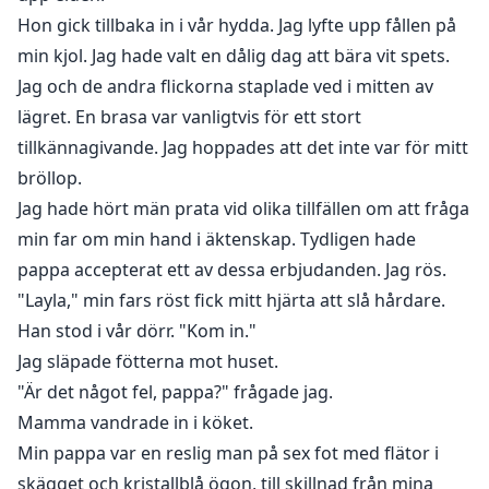
Hon gick tillbaka in i vår hydda. Jag lyfte upp fållen på
min kjol. Jag hade valt en dålig dag att bära vit spets.
Jag och de andra flickorna staplade ved i mitten av
lägret. En brasa var vanligtvis för ett stort
tillkännagivande. Jag hoppades att det inte var för mitt
bröllop.
Jag hade hört män prata vid olika tillfällen om att fråga
min far om min hand i äktenskap. Tydligen hade
pappa accepterat ett av dessa erbjudanden. Jag rös.
"Layla," min fars röst fick mitt hjärta att slå hårdare.
Han stod i vår dörr. "Kom in."
Jag släpade fötterna mot huset.
"Är det något fel, pappa?" frågade jag.
Mamma vandrade in i köket.
Min pappa var en reslig man på sex fot med flätor i
skägget och kristallblå ögon, till skillnad från mina