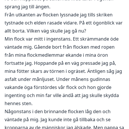
sprang jag till ängen.
Från utkanten av flocken lyssnade jag tills skriken
tystnade och elden rasade vidare. På ett ögonblick var
allt borta. Vilken väg skulle jag gå nu?
Min flock var mitt i ingenstans. Ett skrämmande öde
väntade mig. Gående bort från flocken med ropen
från mina flockmedlemmar ekande i mina öron
fortsatte jag. Hoppande på en väg pressade jag på,
mina fötter skars av törnen i ogräset. Äntligen såg jag
asfalt under månljuset. Under månens gudinnas
vakande öga förstördes vår flock och hon gjorde
ingenting och min far ville ändå att jag skulle skydda
hennes sten.
Någonstans i den brinnande flocken låg den och
väntade på mig. Jag kunde inte gå tillbaka och se
kropparna av de människor jag älskade. Men pappa sa