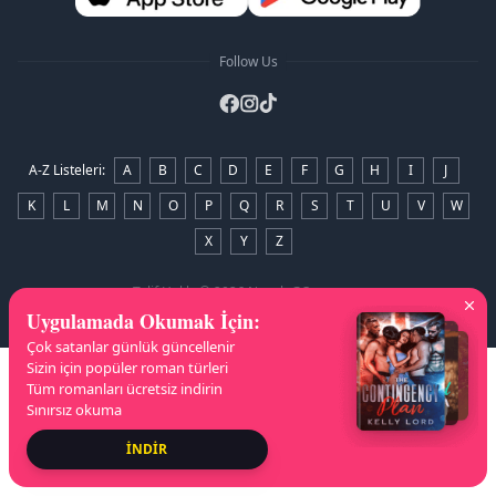
Follow Us
A-Z Listeleri
:
A
B
C
D
E
F
G
H
I
J
K
L
M
N
O
P
Q
R
S
T
U
V
W
X
Y
Z
Telif Hakkı
© 2026 NovelaGO
Uygulamada Okumak İçin
:
Çok satanlar günlük güncellenir
Sizin için popüler roman türleri
Tüm romanları ücretsiz indirin
Sınırsız okuma
İNDİR