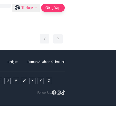
Türkçe
Giriş Yap
İletişim
Roman Anahtar Kelimeleri
T
U
V
W
X
Y
Z
Follow Us: