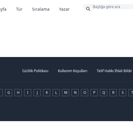
Bonus
yfa
Tür
Sıralama
Yazar
Gizlilik Politikası
Kullanım Koşulları
Telif Hakkı İhlali Bildir
G
H
I
J
K
L
M
N
O
P
Q
R
S