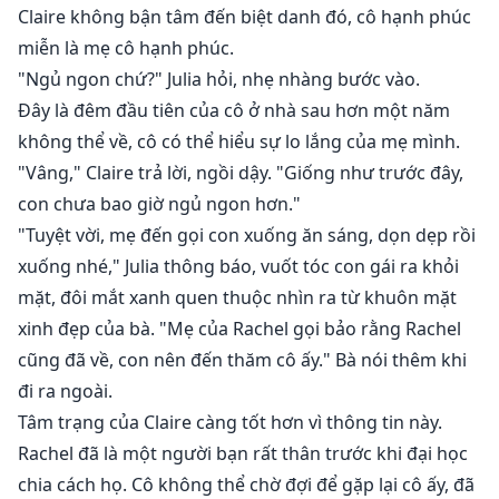
Claire không bận tâm đến biệt danh đó, cô hạnh phúc
miễn là mẹ cô hạnh phúc.
"Ngủ ngon chứ?" Julia hỏi, nhẹ nhàng bước vào.
Đây là đêm đầu tiên của cô ở nhà sau hơn một năm
không thể về, cô có thể hiểu sự lo lắng của mẹ mình.
"Vâng," Claire trả lời, ngồi dậy. "Giống như trước đây,
con chưa bao giờ ngủ ngon hơn."
"Tuyệt vời, mẹ đến gọi con xuống ăn sáng, dọn dẹp rồi
xuống nhé," Julia thông báo, vuốt tóc con gái ra khỏi
mặt, đôi mắt xanh quen thuộc nhìn ra từ khuôn mặt
xinh đẹp của bà. "Mẹ của Rachel gọi bảo rằng Rachel
cũng đã về, con nên đến thăm cô ấy." Bà nói thêm khi
đi ra ngoài.
Tâm trạng của Claire càng tốt hơn vì thông tin này.
Rachel đã là một người bạn rất thân trước khi đại học
chia cách họ. Cô không thể chờ đợi để gặp lại cô ấy, đã