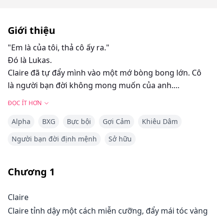
Giới thiệu
"Em là của tôi, thả cô ấy ra."
Đó là Lukas.
Claire đã tự đẩy mình vào một mớ bòng bong lớn. Cô
là người bạn đời không mong muốn của anh.
Tại sao anh lại đến cứu cô?
ĐỌC ÍT HƠN
Mắt cô mở to khi Lukas hôn cô một cách thô bạo.
Alpha
BXG
Bực bội
Gợi Cảm
Khiêu Dâm
Đối với Lukas, anh vẫn khinh thường cô gái nhỏ bé này
nhưng cô là của anh,
Người bạn đời định mệnh
Sở hữu
không ai khác được phép chạm vào cô ngoài anh,
không ai khác được phép làm cô khổ sở ngoài anh.
Chương
1
Claire
Claire bị bắt khỏi gia đình bởi Vua người sói tàn bạo để
Claire tỉnh dậy một cách miễn cưỡng, đẩy mái tóc vàng
trở thành bạn đời định mệnh của anh. Anh khinh