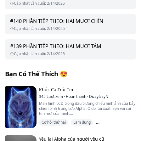
Cập nhật Lần cuối
:
2/14/2025
#
140
PHẦN TIẾP THEO: HAI MƯƠI CHÍN
Cập nhật Lần cuối
:
2/14/2025
#
139
PHẦN TIẾP THEO: HAI MƯƠI TÁM
Cập nhật Lần cuối
:
2/14/2025
Bạn Có Thể Thích
😍
Khúc Ca Trái Tim
345
Lượt xem
·
Hoàn thành
·
DizzyIzzyN
Màn hình LCD trong đấu trường chiếu hình ảnh của bảy
chiến binh trong Lớp Alpha. Ở đó, tôi xuất hiện với cái
tên mới của mình.
Tôi trông mạnh mẽ, và con sói của tôi thì tuyệt đẹp.
Cơ hội thứ hai
Lạm dụng
Tôi nhìn về phía em gái tôi đang ngồi, và cô ấy cùng
nhóm bạn của mình đều có vẻ mặt ghen tức đầy giận
Người bạn đời định mệnh
dữ. Sau đó, tôi nhìn lên chỗ bố mẹ tôi đang ngồi, họ
đang trừng mắt nhìn bức ảnh của tôi, nếu ánh mắt có
Yêu lại Alpha của người yêu cũ