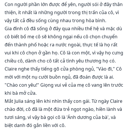
Con người phần lớn được để yên, người sói ở đây thân
thiện, ít nhất là những người trong thị trấn của cô, vì
vậy tất cả đều sống cùng nhau trong hòa bình.
Gia đình cô đã sống ở đây qua nhiều thế hệ và mặc dù
cô biết bố mẹ cô sẽ không ngại nếu cô chọn chuyển
đến thành phố hoặc ra nước ngoài, thực tế là họ rất
vui khi cô chọn ở gần họ. Cô là con một, vì vậy họ cưng
chiều cô, dành cho cô tất cả tình yêu thương họ có.
Claire nghe thấy tiếng gõ cửa phòng ngủ, "Vào đi," Cô
mời với một nụ cười buồn ngủ, đã đoán được là ai.
"Chào con yêu!" Giọng vui vẻ của mẹ cô vang lên trước
khi bà mở cửa.
Mắt Julia sáng lên khi nhìn thấy con gái. Từ ngày Claire
chào đời, cô đã là một đứa trẻ ngọt ngào, hiền lành và
tươi sáng, vì vậy bà gọi cô là 'Ánh dương của bà', và
biệt danh đó gắn liền với cô.