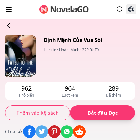
Định Mệnh Của Vua Sói
Hecate
·
Hoàn thành
·
229.9k Từ
962
964
289
Phổ biến
Lượt xem
Đã thêm
Thêm vào kệ sách
Bắt đầu Đọc
Chia sẻ
: