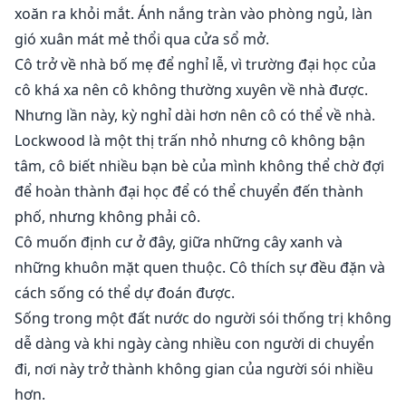
thường cô vì cô là con người trong khi Claire chỉ muốn
xoăn ra khỏi mắt. Ánh nắng tràn vào phòng ngủ, làn
tự do khỏi người đàn ông sử dụng thân thể và phá vỡ
gió xuân mát mẻ thổi qua cửa sổ mở.
tâm trí cô.
Cô trở về nhà bố mẹ để nghỉ lễ, vì trường đại học của
Khi cô bị bắt cóc bởi một bầy sói tấn công, Vua Alpha
cô khá xa nên cô không thường xuyên về nhà được.
Lukas nổi cơn thịnh nộ và đuổi theo bạn đời của mình.
Nhưng lần này, kỳ nghỉ dài hơn nên cô có thể về nhà.
Cô là của anh, sau tất cả, không ai có thể lấy cô khỏi
Lockwood là một thị trấn nhỏ nhưng cô không bận
anh.
tâm, cô biết nhiều bạn bè của mình không thể chờ đợi
để hoàn thành đại học để có thể chuyển đến thành
"Đây là nơi em thuộc về, bị trói vào giường của tôi vì tôi
phố, nhưng không phải cô.
sở hữu tất cả của em."
Cô muốn định cư ở đây, giữa những cây xanh và
những khuôn mặt quen thuộc. Cô thích sự đều đặn và
cách sống có thể dự đoán được.
Sống trong một đất nước do người sói thống trị không
dễ dàng và khi ngày càng nhiều con người di chuyển
đi, nơi này trở thành không gian của người sói nhiều
hơn.