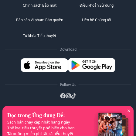
XoXo
Quyển 4 - Được Giải Thoát
Chính sách Bảo mật
Điều khoản Sử dụng
Anh ấy muốn sự trinh trắng của tôi.
Anh ấy muốn sở hữu tôi.
Báo cáo Vi phạm Bản quyền
Liên hệ Chúng tôi
Tôi chỉ muốn thuộc về anh ấy.
Nhưng tôi biết đây không chỉ là trả nợ. Đây là về việc
anh ấy muốn sở hữu tôi, không chỉ cơ thể tôi, mà còn
Từ khóa Tiểu thuyết
mọi phần của con người tôi.
Và điều đáng sợ nhất là tôi muốn trao tất cả cho anh ấy.
Download
Tôi muốn thuộc về anh ấy.
Follow Us
Đọc trong Ứng dụng Để
:
Danh sách A-Z
:
A
B
C
D
E
F
G
H
I
J
Sách bán chạy cập nhật hàng ngày
K
L
M
N
O
P
Q
R
S
T
U
V
W
Thể loại tiểu thuyết phổ biến cho bạn
Tải xuống miễn phí tất cả tiểu thuyết
X
Y
Z