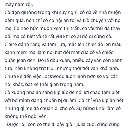
mấy năm rồi.
Cô dọn giường trong khi suy nghĩ, cô đã về nhà muộn
đêm qua, nên chỉ có cơ hội ăn tối và trò chuyện với bố
mẹ. Cô háo hức muốn xem thị trấn, có vài thứ đã thay
đổi mà cô biết và sẽ rất vui khi có ai đó đi cùng cô.
Claire đánh răng và tắm rửa, mặc lên chiếc áo len màu
xanh mềm mại làm nổi bật đôi mắt của cô và chiếc
quần jean đen. Đó là đầu xuân, nhiều cây vẫn còn xanh
tươi nên không trơ trụi, nhưng thời tiết vẫn khá lạnh.
Chưa kể đến việc Lockwood luôn lạnh hơn so với các
nơi khác, bất kể thời gian trong năm.
Cô xuống nhà ăn sáng kịp lúc để nói lời chào tạm biệt
với bố mình đang chuẩn bị đi làm. Cô chỉ vừa kịp ăn hết
những gì mẹ đã chuẩn bị cho cô. Sự hứng khởi làm cô
không thể ngồi yên.
"Được rồi, con có thể đi bây giờ." Julia cuối cùng cũng