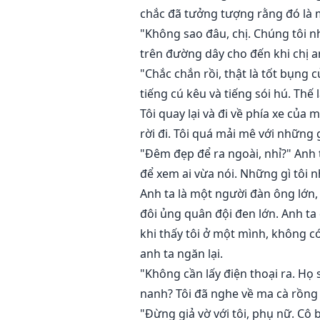
chắc đã tưởng tượng rằng đó là một
"Không sao đâu, chị. Chúng tôi nhậ
trên đường dây cho đến khi chị an
"Chắc chắn rồi, thật là tốt bụng 
tiếng cú kêu và tiếng sói hú. Thế l
Tôi quay lại và đi về phía xe của
rời đi. Tôi quá mải mê với nhữn
"Đêm đẹp để ra ngoài, nhỉ?" Anh 
để xem ai vừa nói. Những gì tôi n
Anh ta là một người đàn ông lớn,
đôi ủng quân đội đen lớn. Anh ta 
khi thấy tôi ở một mình, không có
anh ta ngăn lại.
"Không cần lấy điện thoại ra. Họ
nanh? Tôi đã nghe về ma cà rồng 
"Đừng giả vờ với tôi, phụ nữ. Cô b