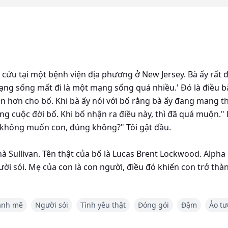
 cứu tại một bệnh viện địa phương ở New Jersey. Bà ấy rất 
ng sống mất đi là một mạng sống quá nhiều.' Đó là điều bà
an hơn cho bố. Khi bà ấy nói với bố rằng bà ấy đang mang th
rong cuộc đời bố. Khi bố nhận ra điều này, thì đã quá muộn."
bố không muốn con, đúng không?" Tôi gật đầu.
à Sullivan. Tên thật của bố là Lucas Brent Lockwood. Alpha
ười sói. Mẹ của con là con người, điều đó khiến con trở thà
ết giao với con người và sinh con là điều cấm kỵ. Thường thì
nh mẽ
Người sói
Tình yêu thật
Đóng gói
Đậm
Ảo t
tiên phá vỡ quy tắc đó, để nhận mẹ con làm bạn đời, làm Lu