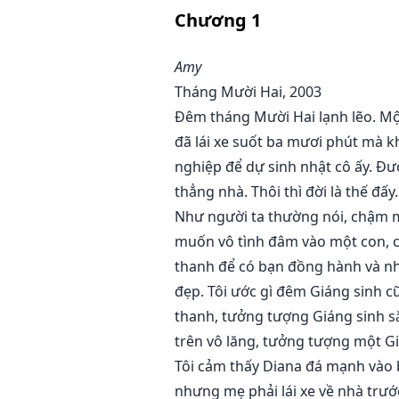
con đã âm mưu với nhau để điều đ
Chương
1
giết gia đình con người của mẹ c
khỏi cuộc thảm sát. Từ đó, chúng
Amy
Tháng Mười Hai, 2003
"Bố ơi, họ đã cố giết con vì con 
Đêm tháng Mười Hai lạnh lẽo. Một
đã lái xe suốt ba mươi phút mà k
"Không, Diana. Họ đã cố giết con 
nghiệp để dự sinh nhật cô ấy. Đườ
thẳng nhà. Thôi thì đời là thế đấy.
Như người ta thường nói, chậm mà
muốn vô tình đâm vào một con, c
thanh để có bạn đồng hành và nhì
đẹp. Tôi ước gì đêm Giáng sinh cũ
thanh, tưởng tượng Giáng sinh sắp
trên vô lăng, tưởng tượng một Gi
Tôi cảm thấy Diana đá mạnh vào b
nhưng mẹ phải lái xe về nhà trướ