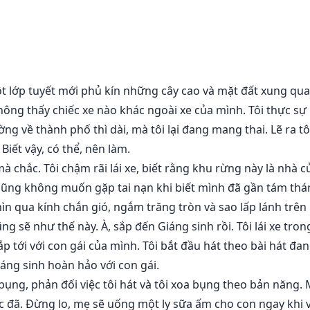
ó không xảy ra. Họ đã giết mẹ con hy vọng con sẽ chết cùn
on để giết con. Bố, chú Mike của con và một Alpha khác từ 
 ta đã phải trốn chạy, hy vọng bầy sói cũ của bố sẽ không t
là nửa dòng máu sao?"
 lớp tuyết mới phủ kín những cây cao và mặt đất xung quan
hông thấy chiếc xe nào khác ngoài xe của mình. Tôi thực sự 
vì con là người thừa kế của bố. Con được định sẵn để trở t
ng về thành phố thì dài, mà tôi lại đang mang thai. Lẽ ra t
 Biết vậy, có thể, nên làm.
 chắc. Tôi chậm rãi lái xe, biết rằng khu rừng này là nhà 
ũng không muốn gặp tai nạn khi biết mình đã gần tám tháng
n qua kính chắn gió, ngắm trăng tròn và sao lấp lánh trên
ng sẽ như thế này. À, sắp đến Giáng sinh rồi. Tôi lái xe tron
 tới với con gái của mình. Tôi bắt đầu hát theo bài hát đan
áng sinh hoàn hảo với con gái.
ụng, phản đối việc tôi hát và tôi xoa bụng theo bản năng. 
c đã. Đừng lo, mẹ sẽ uống một ly sữa ấm cho con ngay khi 