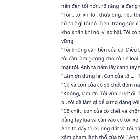
nên đen tối hơn, rõ ràng là đang t
"Tôi... tôi xin lỗi, thưa ông, nếu
cứ thứ gì tôi có. Tiền, trang sức c
khó khăn khi nói vì sợ hãi. Tôi 
vững.
"Tôi không cần tiền của cô. Điều 
tôi cần làm gương cho cô để loại
mặt tôi. Anh ta nắm lấy cánh tay 
"Làm ơn dừng lại. Con của tôi..."
"Cô và con của cô sẽ chết đêm na
"Không, làm ơn. Tôi vừa bị vỡ ối.
ơi, tôi đã làm gì để xứng đáng với
"Cô chết, con của cô chết và không
bằng tay kia và cắn vào cổ tôi, xé
Anh ta đẩy tôi xuống đất và tôi 
xâm phạm lãnh thổ của tôi!" Anh t