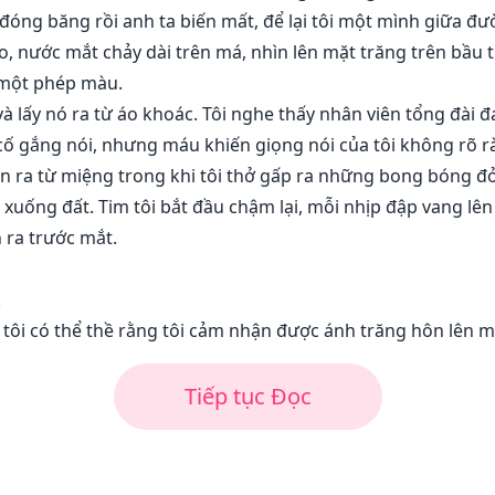
 đóng băng rồi anh ta biến mất, để lại tôi một mình giữa đ
o, nước mắt chảy dài trên má, nhìn lên mặt trăng trên bầu 
 một phép màu.
à lấy nó ra từ áo khoác. Tôi nghe thấy nhân viên tổng đài đa
ôi cố gắng nói, nhưng máu khiến giọng nói của tôi không rõ r
un ra từ miệng trong khi tôi thở gấp ra những bong bóng đ
 xuống đất. Tim tôi bắt đầu chậm lại, mỗi nhịp đập vang lên 
n ra trước mắt.
.
à tôi có thể thề rằng tôi cảm nhận được ánh trăng hôn lên 
Tiếp tục Đọc