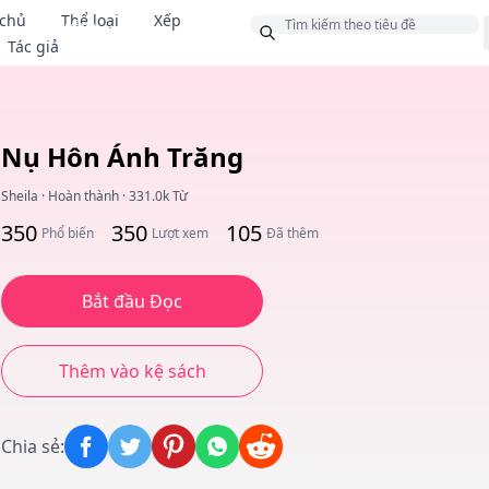
 chủ
Thể loại
Xếp
Thưởng
Tác giả
Nụ Hôn Ánh Trăng
Sheila
·
Hoàn thành
·
331.0k Từ
350
350
105
Phổ biến
Lượt xem
Đã thêm
Bắt đầu Đọc
Thêm vào kệ sách
Chia sẻ
: