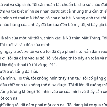
cá voi và sắp sinh. Tôi cần hoàn tất chuẩn bị cho sự chào đ
ớm và tôi biết mình sẽ nhận được tất cả những thứ cần thiết
tin mình có thai mà không có cha đứa bé. Nhưng anh trai t
 hào hứng của anh ấy đã lan tỏa đến bố mẹ tôi, vì bây giờ t
ó là tên của một nữ thần, chính xác là Nữ thần Mặt Trăng. Tôi
 Tôi cười vì câu đùa của mình.
ứng ngay trước xe tôi và dù tôi đã đạp phanh, tôi vẫn đâm vào
 ơi! Tôi đã đâm vào ai đó! Tôi vội vàng tháo dây an toàn và 
lấy điện thoại từ túi và gọi 911.
ười trực tổng đài hỏi.
ủa mình. Tôi thề, tôi không nhìn thấy anh ta." Tôi cố gắng gi
 đâu rồi? Anh ta không thể đi xa được. Tôi đi lên đi xuống 
 tưởng tượng không? Tôi nhìn vào xe của mình và thấy cản xe
ột con nai.
nghĩ rằng tôi đã đâm phải một con nai. Tôi đang lái xe qua rừn