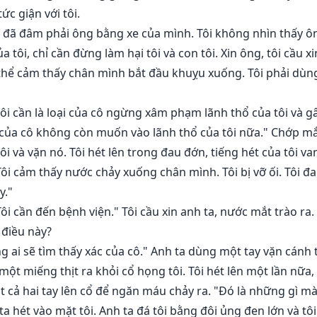
ức giận với tôi.
 tôi đã đâm phải ông bằng xe của mình. Tôi không nhìn thấy ôn
ủa tôi, chỉ cần đừng làm hại tôi và con tôi. Xin ông, tôi cầu x
có thể cảm thấy chân mình bắt đầu khuỵu xuống. Tôi phải dù
tôi cần là loại của cô ngừng xâm phạm lãnh thổ của tôi và gây
 của cô không còn muốn vào lãnh thổ của tôi nữa." Chớp mắ
tôi và vặn nó. Tôi hét lên trong đau đớn, tiếng hét của tôi 
 Tôi cảm thấy nước chảy xuống chân mình. Tôi bị vỡ ối. Tôi 
y."
 Tôi cần đến bệnh viện." Tôi cầu xin anh ta, nước mắt trào ra
 điều này?
 ai sẽ tìm thấy xác của cô." Anh ta dùng một tay vặn cánh ta
 một miếng thịt ra khỏi cổ họng tôi. Tôi hét lên một lần nữa,
đặt cả hai tay lên cổ để ngăn máu chảy ra. "Đó là những gì
a hét vào mặt tôi. Anh ta đá tôi bằng đôi ủng đen lớn và tôi 