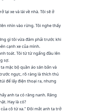
lại xe và lái về nhà. Tôi sẽ ở
 lên nhìn vào rừng. Tôi nghe thấy
ững gì tôi vừa đâm phải trước khi
bên cạnh xe của mình.
nh toát. Tôi từ từ ngẩng đầu lên
g sợ.
h ta mặc bộ quần áo săn bắn và
trước ngực, rõ ràng là thích thú
túi để lấy điện thoại ra, nhưng
thấy anh ta có răng nanh. Răng
ật. Hay là có?
i của cô từ xa." Đôi mắt anh ta trở