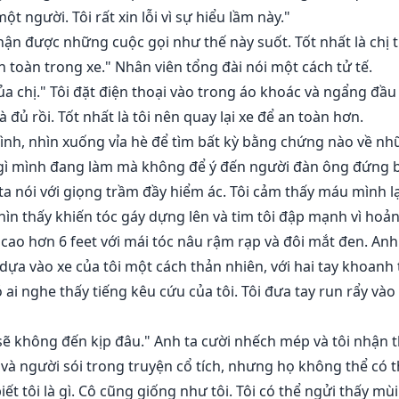
 người. Tôi rất xin lỗi vì sự hiểu lầm này."
n được những cuộc gọi như thế này suốt. Tốt nhất là chị trở 
 toàn trong xe." Nhân viên tổng đài nói một cách tử tế.
của chị." Tôi đặt điện thoại vào trong áo khoác và ngẩng đầu
à đủ rồi. Tốt nhất là tôi nên quay lại xe để an toàn hơn.
 mình, nhìn xuống vỉa hè để tìm bất kỳ bằng chứng nào về nh
g gì mình đang làm mà không để ý đến người đàn ông đứng 
ta nói với giọng trầm đầy hiểm ác. Tôi cảm thấy máu mình lạ
hìn thấy khiến tóc gáy dựng lên và tim tôi đập mạnh vì hoản
 cao hơn 6 feet với mái tóc nâu rậm rạp và đôi mắt đen. An
dựa vào xe của tôi một cách thản nhiên, với hai tay khoanh 
 ai nghe thấy tiếng kêu cứu của tôi. Tôi đưa tay run rẩy vào 
 sẽ không đến kịp đâu." Anh ta cười nhếch mép và tôi nhận 
và người sói trong truyện cổ tích, nhưng họ không thể có th
iết tôi là gì. Cô cũng giống như tôi. Tôi có thể ngửi thấy mù