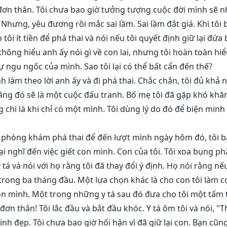
đơn thân. Tôi chưa bao giờ tưởng tượng cuộc đời mình sẽ n
 Nhưng, yêu đương rồi mắc sai lầm. Sai lầm đắt giá. Khi tôi b
o tôi ít tiền để phá thai và nói nếu tôi quyết định giữ lại đ
 không hiểu anh ấy nói gì về con lai, nhưng tôi hoàn toàn 
ự ngu ngốc của mình. Sao tôi lại có thể bất cẩn đến thế?
ịnh làm theo lời anh ấy và đi phá thai. Chắc chắn, tôi đủ khả
rằng đó sẽ là một cuộc đấu tranh. Bố mẹ tôi đã gặp khó khă
g chi là khi chỉ có một mình. Tôi dùng lý do đó để biện min
a phòng khám phá thai để đến lượt mình ngày hôm đó, tôi b
lại nghĩ đến việc giết con mình. Con của tôi. Tôi xoa bụng ph
y tá và nói với họ rằng tôi đã thay đổi ý định. Họ nói rằng nế
i trong ba tháng đầu. Một lựa chọn khác là cho con tôi làm c
con mình. Một trong những y tá sau đó đưa cho tôi một tấm
ơn thân! Tôi lắc đầu và bắt đầu khóc. Y tá ôm tôi và nói, "T
nh đẹp. Tôi chưa bao giờ hối hận vì đã giữ lại con. Bạn cũn