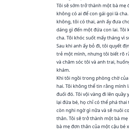
Tôi sẽ sớm trở thành một bà mẹ 
không có ai để con gái gọi là cha.
không, tôi có thai, anh ấy đưa ch
dáng gì đến một đứa con lai. Tôi
cha. Tôi khóc suốt mấy tháng vì s
Sau khi anh ấy bỏ đi, tôi quyết đ
trẻ một mình, nhưng tôi biết rõ 
và chăm sóc tôi và anh trai, huốn
khám.
Khi tôi ngồi trong phòng chờ củ
hai. Tôi không thể tin rằng mình 
đuối đó. Tôi vội vàng đi lên quầy 
lại đứa bé, họ chỉ có thể phá tha
còn nghi ngờ gì nữa và sẽ nuôi 
thân. Tôi sẽ trở thành một bà mẹ đ
bà mẹ đơn thân của một cậu bé xi