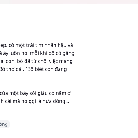
đẹp, có một trái tim nhân hậu và
 ấy luôn nói mỗi khi bố cố gắng
ai con, bố đã từ chối việc mang
 Bố thở dài. "Bố biết con đang
 của một bầy sói giàu có nằm ở
nh cái mà họ gọi là nửa dòng
 con sẽ bị đuổi khỏi bầy... sống
ưởng
na của bố. Ông nội và chú của