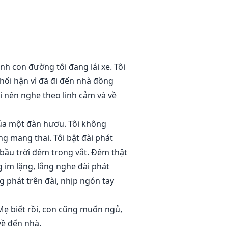
g bà ấy. Khi con sống sót, họ đã
một bầy sói lân cận đã cứu con
ìm kiếm chúng ta."
h con đường tôi đang lái xe. Tôi
hối hận vì đã đi đến nhà đồng
hành Alpha của bầy sói Lotus."
ôi nên nghe theo linh cảm và về
của một đàn hươu. Tôi không
 mang thai. Tôi bật đài phát
 bầu trời đêm trong vắt. Đêm thật
g im lặng, lắng nghe đài phát
g phát trên đài, nhịp ngón tay
Mẹ biết rồi, con cũng muốn ngủ,
về đến nhà.