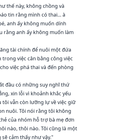
hư thế này, không chồng và
áo tin rằng mình có thai... à
ứa bé, anh ấy không muốn dính
hiểu rằng anh ấy không muốn làm
 năng tài chính để nuôi một đứa
n trong việc cân bằng công việc
h cho việc phá thai và đến phòng
ắt đầu có những suy nghĩ thứ
ẳng, xin lỗi vì khoảnh khắc yếu
u tôi vẫn còn lưỡng lự về việc giữ
on nuôi. Tôi nói rằng tôi không
 thẻ của nhóm hỗ trợ bà mẹ đơn
hôi nào, thôi nào. Tôi cũng là một
g sẽ cảm thấy như vậy."