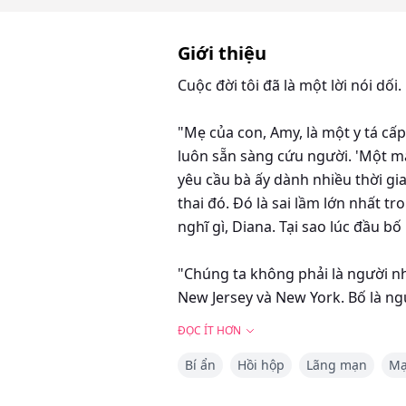
Giới thiệu
Cuộc đời tôi đã là một lời nói dối.
"Mẹ của con, Amy, là một y tá cấp
luôn sẵn sàng cứu người. 'Một mạ
yêu cầu bà ấy dành nhiều thời gi
thai đó. Đó là sai lầm lớn nhất t
nghĩ gì, Diana. Tại sao lúc đầu 
"Chúng ta không phải là người nh
New Jersey và New York. Bố là ng
máu. Hồi đó, việc một người sói k
ĐỌC ÍT HƠN
như những kẻ lang thang."
Bí ẩn
Hồi hộp
Lãng mạn
Mạ
"Bố đã định trở thành Alpha đầu 