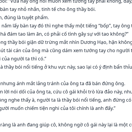
 bói: “Vừa nãy ông nói muốn xem tướng tay phải không, đây,
àn tay nhỏ nhắn, tinh tế cho ông thầy bói.
n, đúng là tuyệt phẩm.
nắm lấy bàn tay đó thì nghe thấy một tiếng “bốp”, tay ông t
há đám tao làm ăn, có phải cố tình gây sự với tao không?”
ông thầy bói giận dữ trừng mắt nhìn Dương Hạo, hận không 
hút tài cán của ông mà cũng dám xem tướng tay cho người t
của người ta thì có.”
 là thầy bói nổi tiếng ở khu vực này, sao lại có ý định bẩn 
, nhưng ánh mắt lảng tránh của ông ta đã bán đứng ông.
 lời nói dối của ông ta, cứu cô gái khỏi trò lừa đảo này, 
ông nghe thấy à, người ta là thầy bói nổi tiếng, anh đừng c
người muốn chiếm tiện nghi của tôi chính là anh đấy.”
ràng là anh đang giúp cô, không ngờ cô gái này lại là một c