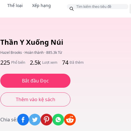
Thể loại
Xếp hạng
g
Thần Y Xuống Núi
Hazel Brooks
·
Hoàn thành
·
885.3k Từ
225
2.5k
74
Phổ biến
Lượt xem
Đã thêm
Bắt đầu Đọc
Thêm vào kệ sách
Chia sẻ
: