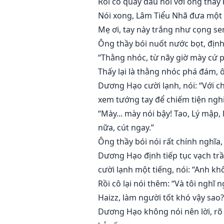
Rồi cô quay đầu nói với ông thầy
Nói xong, Lâm Tiểu Nhã đưa một b
Mẹ ơi, tay này trắng như cọng se
Ông thầy bói nuốt nước bọt, định 
“Thằng nhóc, từ nãy giờ mày cứ p
Thấy lại là thằng nhóc phá đám, 
Dương Hạo cười lạnh, nói: “Với c
xem tướng tay để chiếm tiện nghi 
“Mày... mày nói bậy! Tao, Lý mập,
nữa, cút ngay.”
Ông thầy bói nói rất chính nghĩa
Dương Hạo định tiếp tục vạch trần
cười lạnh một tiếng, nói: “Anh kh
Rồi cô lại nói thêm: “Và tôi nghĩ 
Haizz, làm người tốt khó vậy sao?
Dương Hạo không nói nên lời, rõ 