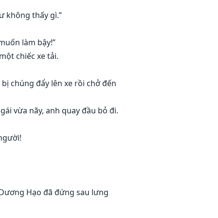
hư không thấy gì.”
 muốn làm bậy!”
ột chiếc xe tải.
bị chúng đẩy lên xe rồi chở đến
gái vừa nãy, anh quay đầu bỏ đi.
người!
o, Dương Hạo đã đứng sau lưng