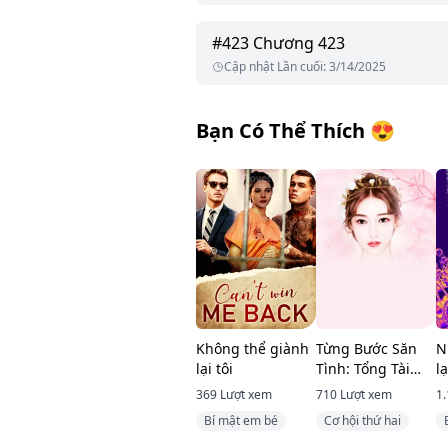
#
423
Chương 423
Cập nhật Lần cuối
:
3/14/2025
Bạn Có Thể Thích
😍
Không thể giành
Từng Bước Săn
N
lại tôi
Tình: Tổng Tài
l
Cưng Chiều Mối
369
Lượt xem
710
Lượt xem
1.
Tình Đầu
Bí mật em bé
Cơ hội thứ hai