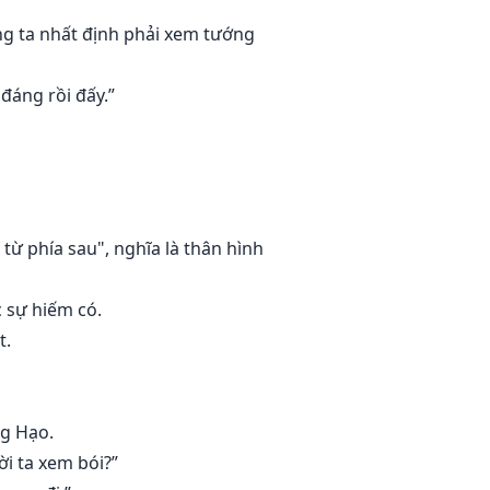
ng ta nhất định phải xem tướng
đáng rồi đấy.”
từ phía sau", nghĩa là thân hình
 sự hiếm có.
t.
g Hạo.
ời ta xem bói?”