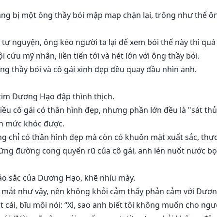
ang bị một ông thầy bói mập mạp chặn lại, trông như thể ô
tự nguyện, ông kéo người ta lại để xem bói thế này thì quá 
cứu mỹ nhân, liền tiến tới và hét lớn với ông thầy bói.
g thầy bói và cô gái xinh đẹp đều quay đầu nhìn anh.
tim Dương Hạo đập thình thịch.
ều cô gái có thân hình đẹp, nhưng phần lớn đều là "sát thủ 
n mức khóc được.
g chỉ có thân hình đẹp mà còn có khuôn mặt xuất sắc, thực
ng đường cong quyến rũ của cô gái, anh lén nuốt nước bọ
áo sắc của Dương Hạo, khẽ nhíu mày.
mắt như vậy, nên không khỏi cảm thấy phản cảm với Dươn
cái, bĩu môi nói: “Xì, sao anh biết tôi không muốn cho ngư