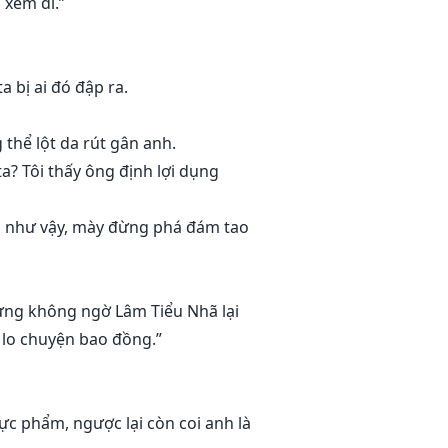
 xem đi.”
a bị ai đó đập ra.
thể lột da rút gân anh.
a? Tôi thấy ông định lợi dụng
thỉu như vậy, mày đừng phá đám tao
nhưng không ngờ Lâm Tiểu Nhã lại
ó lo chuyện bao đồng.”
ực phẩm, ngược lại còn coi anh là