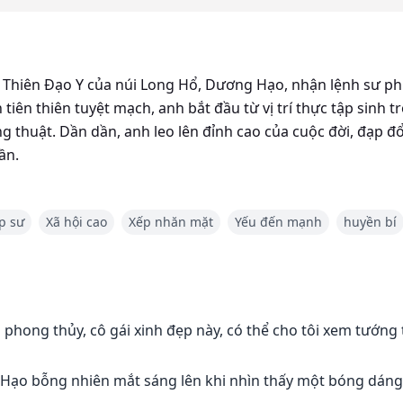
Thiên Đạo Y của núi Long Hổ, Dương Hạo, nhận lệnh sư ph
ên thiên tuyệt mạch, anh bắt đầu từ vị trí thực tập sinh t
g thuật. Dần dần, anh leo lên đỉnh cao của cuộc đời, đạp đ
ần.
p sư
Xã hội cao
Xếp nhăn mặt
Yếu đến mạnh
huyền bí
 phong thủy, cô gái xinh đẹp này, có thể cho tôi xem tướn
 Hạo bỗng nhiên mắt sáng lên khi nhìn thấy một bóng dáng 