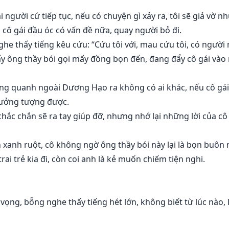
 người cứ tiếp tục, nếu có chuyện gì xảy ra, tôi sẽ giả vờ n
ô gái đầu óc có vấn đề nữa, quay người bỏ đi.
he thấy tiếng kêu cứu: “Cứu tôi với, mau cứu tôi, có người
y ông thầy bói gọi mấy đồng bọn đến, đang đẩy cô gái vào m
ng quanh ngoài Dương Hạo ra không có ai khác, nếu cô gái 
tưởng tượng được.
ắc chắn sẽ ra tay giúp đỡ, nhưng nhớ lại những lời của cô 
 xanh ruột, cô không ngờ ông thầy bói này lại là bọn buôn 
rai trẻ kia đi, còn coi anh là kẻ muốn chiếm tiện nghi.
 vọng, bỗng nghe thấy tiếng hét lớn, không biết từ lúc nà