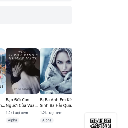
Bạn Đời Con
Bị Ba Anh Em Kế
Làm Tình Với Bố
Dì Nhỏ Tu
ồng
Người Của Vua
Sinh Ba Hải Quân
Bạn Thân Của Tôi
Của Tôi
Alpha
Bắt Nạt
1.2k
Lượt xem
1.2k
Lượt xem
5.2k
Lượt xem
670
Lượt x
Alpha
Alpha
Bố độc thân
Hiện đại