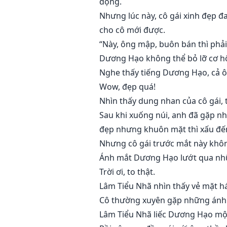
động.
Nhưng lúc này, cô gái xinh đẹp đ
cho cô mới được.
“Này, ông mập, buôn bán thì phải 
Dương Hạo không thể bỏ lỡ cơ hội 
Nghe thấy tiếng Dương Hạo, cả ôn
Wow, đẹp quá!
Nhìn thấy dung nhan của cô gái, 
Sau khi xuống núi, anh đã gặp nhi
đẹp nhưng khuôn mặt thì xấu đế
Nhưng cô gái trước mắt này khôn
Ánh mắt Dương Hạo lướt qua nhữ
Trời ơi, to thật.
Lâm Tiểu Nhã nhìn thấy vẻ mặt h
Cô thường xuyên gặp những ánh 
Lâm Tiểu Nhã liếc Dương Hạo một 