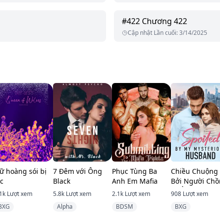
#
422
Chương 422
Cập nhật Lần cuối
:
3/14/2025
ữ hoàng sói bị
7 Đêm với Ông
Phục Tùng Ba
Chiều Chuộng
ạc
Black
Anh Em Mafia
Bởi Người Ch
Bí Ẩn Của Tôi
1k
Lượt xem
5.8k
Lượt xem
2.1k
Lượt xem
908
Lượt xem
BXG
Alpha
BDSM
BXG