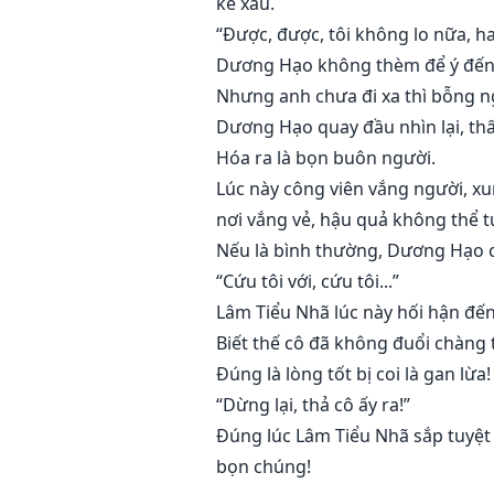
kẻ xấu.
“Được, được, tôi không lo nữa, hai
Dương Hạo không thèm để ý đến c
Nhưng anh chưa đi xa thì bỗng ng
Dương Hạo quay đầu nhìn lại, thấ
Hóa ra là bọn buôn người.
Lúc này công viên vắng người, xu
nơi vắng vẻ, hậu quả không thể 
Nếu là bình thường, Dương Hạo ch
“Cứu tôi với, cứu tôi...”
Lâm Tiểu Nhã lúc này hối hận đến
Biết thế cô đã không đuổi chàng t
Đúng là lòng tốt bị coi là gan lừa!
“Dừng lại, thả cô ấy ra!”
Đúng lúc Lâm Tiểu Nhã sắp tuyệt
bọn chúng!