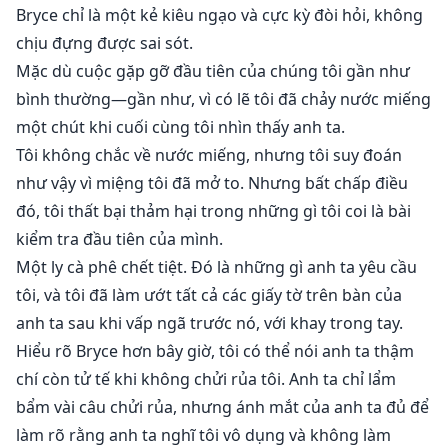
Bryce chỉ là một kẻ kiêu ngạo và cực kỳ đòi hỏi, không
chịu đựng được sai sót.
Mặc dù cuộc gặp gỡ đầu tiên của chúng tôi gần như
bình thường—gần như, vì có lẽ tôi đã chảy nước miếng
một chút khi cuối cùng tôi nhìn thấy anh ta.
Tôi không chắc về nước miếng, nhưng tôi suy đoán
như vậy vì miệng tôi đã mở to. Nhưng bất chấp điều
đó, tôi thất bại thảm hại trong những gì tôi coi là bài
kiểm tra đầu tiên của mình.
Một ly cà phê chết tiệt. Đó là những gì anh ta yêu cầu
tôi, và tôi đã làm ướt tất cả các giấy tờ trên bàn của
anh ta sau khi vấp ngã trước nó, với khay trong tay.
Hiểu rõ Bryce hơn bây giờ, tôi có thể nói anh ta thậm
chí còn tử tế khi không chửi rủa tôi. Anh ta chỉ lẩm
bẩm vài câu chửi rủa, nhưng ánh mắt của anh ta đủ để
làm rõ rằng anh ta nghĩ tôi vô dụng và không làm