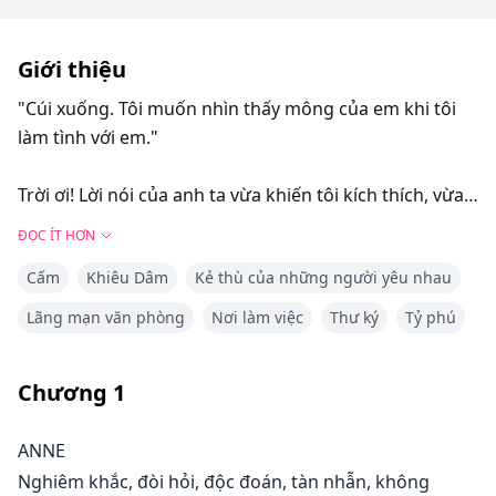
Giới thiệu
"Cúi xuống. Tôi muốn nhìn thấy mông của em khi tôi
làm tình với em."
Trời ơi! Lời nói của anh ta vừa khiến tôi kích thích, vừa
làm tôi bực mình. Ngay cả bây giờ, anh ta vẫn là một
ĐỌC ÍT HƠN
tên khốn kiêu ngạo và hách dịch như xưa, luôn muốn
Cấm
Khiêu Dâm
Kẻ thù của những người yêu nhau
mọi thứ theo ý mình.
Lãng mạn văn phòng
Nơi làm việc
Thư ký
Tỷ phú
"Tại sao tôi phải làm thế?" Tôi hỏi, cảm thấy chân mình
yếu đi.
Chương
1
"Tôi xin lỗi nếu tôi làm em nghĩ rằng em có sự lựa
ANNE
chọn," anh ta nói trước khi nắm lấy tóc tôi và đẩy ngực
Nghiêm khắc, đòi hỏi, độc đoán, tàn nhẫn, không
tôi xuống, buộc tôi phải cúi người và đặt tay lên mặt