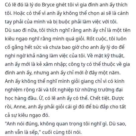
Có lẽ đó là lý do Bryce ghét tôi vì gia đình anh ấy thích
tôi. Hoặc có thể vì anh ấy không thể chọn ai sẽ là cánh
tay phải của mình và bị buộc phải làm việc với tôi.
Dù sao đi nữa, tôi thích nghĩ rằng anh ấy chỉ là một tên
kiêu ngạo nghĩ rằng mình quá giỏi. Rốt cuộc, tôi luôn
cố gắng hết sức và chưa bao giờ cho anh ấy lý do để
nghi ngờ khả năng làm việc của tôi. Về mặt kỹ thuật,
anh ấy mới là kẻ xâm nhập; công ty có thể thuộc về gia
đình anh ấy, nhưng anh ấy chỉ mới ở đây một năm.
Anh ấy không thể nghĩ mình giỏi giang chỉ vì có kinh
nghiệm rộng rãi và tốt nghiệp từ những trường đại
học hàng đầu. Ừ, có lẽ anh ấy có thể. Chết tiệt. Được
rồi, Anne, anh ấy phải giỏi cái gì đó để bù đắp cho tất
cả sự kiêu ngạo đó.
"Anh nói đúng, không quan trọng tôi nghĩ gì. Dù sao,
anh vẫn là sếp," cuối cùng tôi nói.