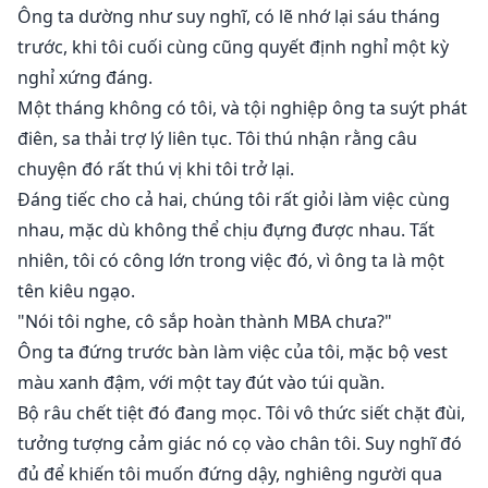
hiểm và chưa biết.
Ông ta dường như suy nghĩ, có lẽ nhớ lại sáu tháng
trước, khi tôi cuối cùng cũng quyết định nghỉ một kỳ
nghỉ xứng đáng.
Một tháng không có tôi, và tội nghiệp ông ta suýt phát
điên, sa thải trợ lý liên tục. Tôi thú nhận rằng câu
chuyện đó rất thú vị khi tôi trở lại.
Đáng tiếc cho cả hai, chúng tôi rất giỏi làm việc cùng
nhau, mặc dù không thể chịu đựng được nhau. Tất
nhiên, tôi có công lớn trong việc đó, vì ông ta là một
tên kiêu ngạo.
"Nói tôi nghe, cô sắp hoàn thành MBA chưa?"
Ông ta đứng trước bàn làm việc của tôi, mặc bộ vest
màu xanh đậm, với một tay đút vào túi quần.
Bộ râu chết tiệt đó đang mọc. Tôi vô thức siết chặt đùi,
tưởng tượng cảm giác nó cọ vào chân tôi. Suy nghĩ đó
đủ để khiến tôi muốn đứng dậy, nghiêng người qua