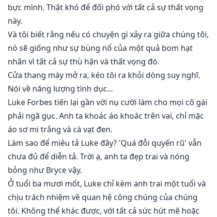
bực mình. Thật khó để đối phó với tất cả sự thất vọng
này.
Và tôi biết rằng nếu có chuyện gì xảy ra giữa chúng tôi,
nó sẽ giống như sự bùng nổ của một quả bom hạt
nhân vì tất cả sự thù hận và thất vọng đó.
Cửa thang máy mở ra, kéo tôi ra khỏi dòng suy nghĩ.
Nói về năng lượng tình dục...
Luke Forbes tiến lại gần với nụ cười làm cho mọi cô gái
phải ngã gục. Anh ta khoác áo khoác trên vai, chỉ mặc
áo sơ mi trắng và cà vạt đen.
Làm sao để miêu tả Luke đây? 'Quá đỗi quyến rũ' vẫn
chưa đủ để diễn tả. Trời ạ, anh ta đẹp trai và nóng
bỏng như Bryce vậy.
Ở tuổi ba mươi mốt, Luke chỉ kém anh trai một tuổi và
chịu trách nhiệm về quan hệ công chúng của chúng
tôi. Không thể khác được, với tất cả sức hút mê hoặc