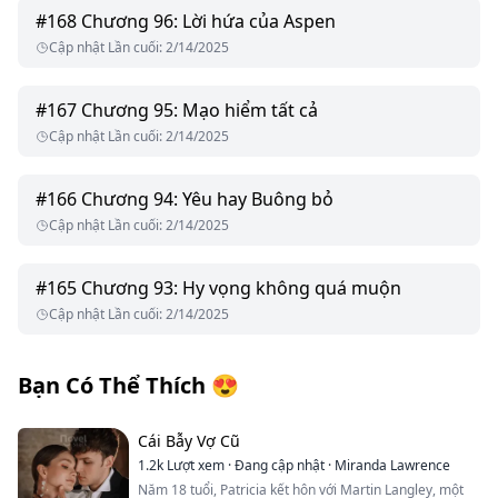
#
168
Chương 96: Lời hứa của Aspen
Cập nhật Lần cuối
:
2/14/2025
#
167
Chương 95: Mạo hiểm tất cả
Cập nhật Lần cuối
:
2/14/2025
#
166
Chương 94: Yêu hay Buông bỏ
Cập nhật Lần cuối
:
2/14/2025
#
165
Chương 93: Hy vọng không quá muộn
Cập nhật Lần cuối
:
2/14/2025
Bạn Có Thể Thích
😍
Cái Bẫy Vợ Cũ
1.2k
Lượt xem
·
Đang cập nhật
·
Miranda Lawrence
Năm 18 tuổi, Patricia kết hôn với Martin Langley, một