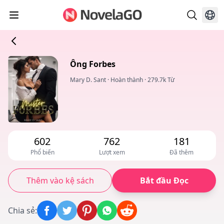
Ông Forbes
Mary D. Sant
·
Hoàn thành
·
279.7k Từ
602
762
181
Phổ biến
Lượt xem
Đã thêm
Thêm vào kệ sách
Bắt đầu Đọc
Chia sẻ
: