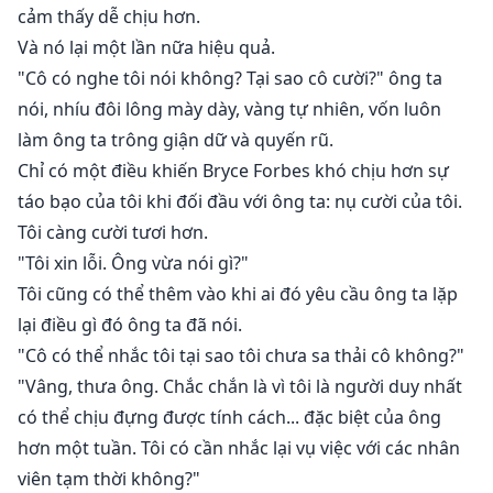
nhượng bộ những khao khát sâu thẳm nhất của mình,
cảm thấy dễ chịu hơn.
sau cùng, ranh giới giữa văn phòng và phòng ngủ sắp
Và nó lại một lần nữa hiệu quả.
biến mất hoàn toàn.
"Cô có nghe tôi nói không? Tại sao cô cười?" ông ta
nói, nhíu đôi lông mày dày, vàng tự nhiên, vốn luôn
Bryce không còn biết phải làm gì để giữ cô ra khỏi suy
làm ông ta trông giận dữ và quyến rũ.
nghĩ của mình. Trong một thời gian dài, Anneliese
Chỉ có một điều khiến Bryce Forbes khó chịu hơn sự
Starling chỉ là cô gái làm việc với cha anh, và là cưng
táo bạo của tôi khi đối đầu với ông ta: nụ cười của tôi.
của gia đình anh. Nhưng đáng tiếc cho Bryce, cô đã trở
Tôi càng cười tươi hơn.
thành một người phụ nữ không thể thiếu và khiêu
"Tôi xin lỗi. Ông vừa nói gì?"
khích, có thể làm anh phát điên. Bryce không biết mình
Tôi cũng có thể thêm vào khi ai đó yêu cầu ông ta lặp
có thể giữ tay khỏi cô bao lâu nữa.
lại điều gì đó ông ta đã nói.
Bị cuốn vào một trò chơi nguy hiểm, nơi công việc và
"Cô có thể nhắc tôi tại sao tôi chưa sa thải cô không?"
những khoái lạc cấm kỵ đan xen, Anne và Bryce đối
"Vâng, thưa ông. Chắc chắn là vì tôi là người duy nhất
mặt với ranh giới mong manh giữa chuyên nghiệp và
có thể chịu đựng được tính cách... đặc biệt của ông
cá nhân, nơi mỗi ánh nhìn trao đổi, mỗi sự khiêu khích,
hơn một tuần. Tôi có cần nhắc lại vụ việc với các nhân
là một lời mời gọi khám phá những lãnh thổ nguy
viên tạm thời không?"