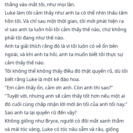
thẳng vào mắt tôi, như mọi lần.
Luke làm tôi cảm thấy như anh ta có thể nhìn thấu tâm
hồn tôi. Và chỉ sau một thời gian, tôi mới phát hiện ra
vì sao anh ta luôn hỏi tôi cảm thấy thế nào, chứ không
phải tôi đang như thế nào.
Anh ta giải thích rằng đó là vì tôi luôn có vẻ ổn bên
ngoài, và khi anh ta hỏi, anh ta muốn biết tôi thực sự
cảm thấy thế nào.
Tôi không thể không thấy điều đó thật quyến rũ, dù tôi
biết rằng Luke là một kẻ đào hoa.
"Em cảm thấy ổn, cảm ơn anh. Còn anh thì sao?"
"Tuyệt vời, nhưng anh sẽ cảm thấy tốt hơn nếu một ai
đó cuối cùng chấp nhận lời mời ăn tối của anh tối nay."
Sao anh ta lại quyến rũ đến vậy?
Không giống như Bryce, người có đôi mắt xanh thẳm
và mái tóc vàng, Luke có tóc nâu sẫm và râu, giống