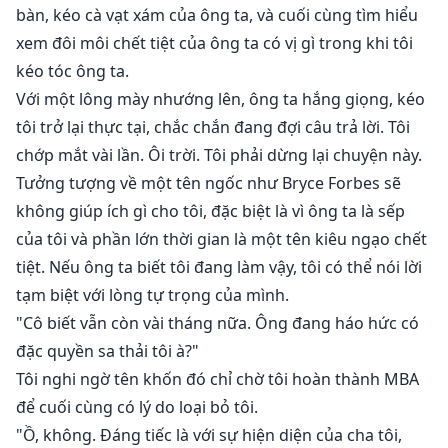
bàn, kéo cà vạt xám của ông ta, và cuối cùng tìm hiểu
xem đôi môi chết tiệt của ông ta có vị gì trong khi tôi
kéo tóc ông ta.
Với một lông mày nhướng lên, ông ta hắng giọng, kéo
tôi trở lại thực tại, chắc chắn đang đợi câu trả lời. Tôi
chớp mắt vài lần. Ôi trời. Tôi phải dừng lại chuyện này.
Tưởng tượng về một tên ngốc như Bryce Forbes sẽ
không giúp ích gì cho tôi, đặc biệt là vì ông ta là sếp
của tôi và phần lớn thời gian là một tên kiêu ngạo chết
tiệt. Nếu ông ta biết tôi đang làm vậy, tôi có thể nói lời
tạm biệt với lòng tự trọng của mình.
"Cô biết vẫn còn vài tháng nữa. Ông đang háo hức có
đặc quyền sa thải tôi à?"
Tôi nghi ngờ tên khốn đó chỉ chờ tôi hoàn thành MBA
để cuối cùng có lý do loại bỏ tôi.
"Ồ, không. Đáng tiếc là với sự hiện diện của cha tôi,