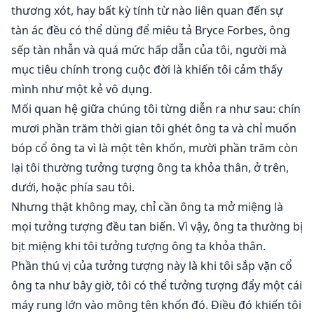
bàn của anh ta.
thương xót, hay bất kỳ tính từ nào liên quan đến sự
tàn ác đều có thể dùng để miêu tả Bryce Forbes, ông
Ôi trời. Điều đó làm tôi mỉm cười, và làm tôi ướt hơn.
sếp tàn nhẫn và quá mức hấp dẫn của tôi, người mà
Bryce Forbes thô bạo hơn tôi tưởng tượng nhiều.
mục tiêu chính trong cuộc đời là khiến tôi cảm thấy
mình như một kẻ vô dụng.
Mối quan hệ giữa chúng tôi từng diễn ra như sau: chín
mươi phần trăm thời gian tôi ghét ông ta và chỉ muốn
Anneliese Starling có thể dùng mọi từ đồng nghĩa với
bóp cổ ông ta vì là một tên khốn, mười phần trăm còn
từ "tàn nhẫn" trong từ điển để miêu tả tên sếp khốn
lại tôi thường tưởng tượng ông ta khỏa thân, ở trên,
nạn của mình, và vẫn chưa đủ. Bryce Forbes là hiện
dưới, hoặc phía sau tôi.
thân của sự tàn nhẫn, nhưng đáng tiếc cũng là của sự
Nhưng thật không may, chỉ cần ông ta mở miệng là
khao khát không thể cưỡng lại.
mọi tưởng tượng đều tan biến. Vì vậy, ông ta thường bị
bịt miệng khi tôi tưởng tượng ông ta khỏa thân.
Khi căng thẳng giữa Anne và Bryce đạt đến mức không
thể kiểm soát, Anneliese phải đấu tranh để chống lại
Phần thú vị của tưởng tượng này là khi tôi sắp vặn cổ
sự cám dỗ và sẽ phải đưa ra những lựa chọn khó khăn,
ông ta như bây giờ, tôi có thể tưởng tượng đẩy một cái
giữa việc theo đuổi tham vọng nghề nghiệp hay
máy rung lớn vào mông tên khốn đó. Điều đó khiến tôi