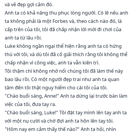
và vẻ đẹp gợi cảm đó.
Anh ta có khả năng thu phục lòng người. Có lẽ nếu anh
ta không phải là một Forbes và, theo cách nào đó, là
cấp trên của tôi, tôi đã chấp nhận lời mời đi chơi của
anh ta từ lâu rồi.
Luke không ngần ngại thể hiện rằng anh ta có hứng
thú với tôi, và dù tôi đã cố giải thích rằng tôi không thể
chấp nhận vì công việc, anh ta vẫn kiên trì.
Tôi thậm chí không nhớ nổi chúng tôi đã làm thế này
bao lâu rồi. Có một người đẹp trai như anh ta quan
tâm đến tôi thật nguy hiểm cho cái tôi của tôi.
"Chào buổi sáng, Anne!" Anh ta dừng lại trước bàn làm
việc của tôi, đưa tay ra.
"Chào buổi sáng, Luke!" Tôi đặt tay mình lên tay anh ta
với một nụ cười và chờ đợi anh ta hôn lên tay tôi.
"Hôm nay em cảm thấy thế nào?" Anh ta hỏi, nhìn