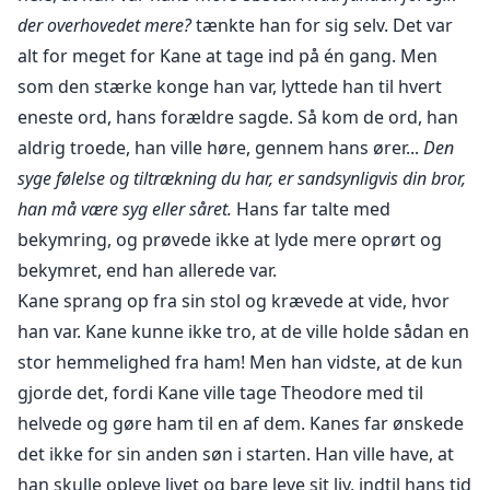
der overhovedet mere?
tænkte han for sig selv. Det var
alt for meget for Kane at tage ind på én gang. Men
som den stærke konge han var, lyttede han til hvert
eneste ord, hans forældre sagde. Så kom de ord, han
aldrig troede, han ville høre, gennem hans ører...
Den
syge følelse og tiltrækning du har, er sandsynligvis din bror,
han må være syg eller såret.
Hans far talte med
bekymring, og prøvede ikke at lyde mere oprørt og
bekymret, end han allerede var.
Kane sprang op fra sin stol og krævede at vide, hvor
han var. Kane kunne ikke tro, at de ville holde sådan en
stor hemmelighed fra ham! Men han vidste, at de kun
gjorde det, fordi Kane ville tage Theodore med til
helvede og gøre ham til en af dem. Kanes far ønskede
det ikke for sin anden søn i starten. Han ville have, at
han skulle opleve livet og bare leve sit liv, indtil hans tid