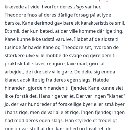
krævede at vide, hvorfor deres
slags
var her.
Theodore fnøs af deres dårlige forsøg på at lyde
barske. Kane derimod gav bare sit karakteristiske smil.
Et smil, der kun betød, at der ville komme dårlige ting.
Kane kunne ikke udstå varulve. I løbet af de sidste ti
tusinde år havde Kane og Theodore set, hvordan de
stærkere ulve ville mobbe de svage og gøre dem til
praktisk talt slaver, rengøre, lave mad, gøre alt
arbejdet, de ikke selv ville gøre. De delte sig endda i
klaner, adskilte sig fra deres egen slags. Hatede
hinanden, gjorde hinanden til fjender. Kane kunne slet
ikke forstå det. Hans rige var ét. Der var ingen "klaner."
Jo, der var hundreder af forskellige byer eller små byer
i hans rige, men de var alle ét rige. Ingen fjender, ingen
had mod deres egen slags. Han styrede et fredeligt
rige og var stolt af den kærlighed og loyalitet, de