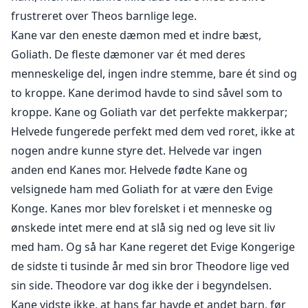
meget utilfredse...
frustreret over Theos barnlige lege.
Kane var den eneste dæmon med et indre bæst,
**
Goliath. De fleste dæmoner var ét med deres
menneskelige del, ingen indre stemme, bare ét sind og
Kun Gabriel, hans næstkommanderende, Balthazar, og
to kroppe. Kane derimod havde to sind såvel som to
tredje i kommandorækken, Kol, vidste, hvorfor Kane
kroppe. Kane og Goliath var det perfekte makkerpar;
pludselig ønskede at forene rigerne. Han har ventet
hele sit liv på sin mage og vil ikke lade noget stå i vejen
Helvede fungerede perfekt med dem ved roret, ikke at
for, at de kan være sammen.
nogen andre kunne styre det. Helvede var ingen
anden end Kanes mor. Helvede fødte Kane og
**
velsignede ham med Goliath for at være den Evige
Konge. Kanes mor blev forelsket i et menneske og
Kan Kane lykkes med at forene rigerne, samtidig med
ønskede intet mere end at slå sig ned og leve sit liv
at han holder sin mage sikker?
med ham. Og så har Kane regeret det Evige Kongerige
de sidste ti tusinde år med sin bror Theodore lige ved
!! Der er seksuelle scener i denne bog, så hvis du ikke
sin side. Theodore var dog ikke der i begyndelsen.
kan klare varmen, så lad være med at læse. !!
Kane vidste ikke, at hans far havde et andet barn, før