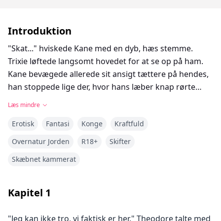
Introduktion
"Skat..." hviskede Kane med en dyb, hæs stemme.
Trixie løftede langsomt hovedet for at se op på ham.
Kane bevægede allerede sit ansigt tættere på hendes,
han stoppede lige der, hvor hans læber knap rørte
hendes. Han kiggede hende i øjnene og lænede sig
Læs mindre
mere ind og pressede forsigtigt sine læber mod
Erotisk
Fantasi
Konge
Kraftfuld
Trixies. Hendes læber var så bløde og så pokkers
fyldige. Han blev lidt chokeret, da hun straks kyssede
Overnatur Jorden
R18+
Skifter
ham tilbage, han troede, hun ville tøve lidt, men det
Skæbnet kammerat
gjorde hun ikke. Hun ønskede dette lige så meget som
han gjorde.
Kapitel
1
Rygterne siger, at den Evige Konge var nådesløs, viste
"Jeg kan ikke tro, vi faktisk er her." Theodore talte med