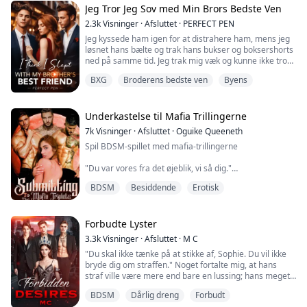
Jeg Tror Jeg Sov med Min Brors Bedste Ven
2.3k
Visninger
·
Afsluttet
·
PERFECT PEN
Jeg kyssede ham igen for at distrahere ham, mens jeg
løsnet hans bælte og trak hans bukser og boksershorts
ned på samme tid. Jeg trak mig væk og kunne ikke tro
mine egne øjne... jeg vidste godt, at han var stor, men
BXG
Broderens bedste ven
Byens
ikke så stor, og jeg er ret sikker på, at han bemærkede,
at jeg var chokeret.
"Hvad er der galt, skat... skræmte jeg dig?" Han smilede
Underkastelse til Mafia Trillingerne
og fangede mit blik. Jeg svarede ved at tilte mit hoved
7k
Visninger
·
Afsluttet
·
Oguike Queeneth
og smile til ham.
Spil BDSM-spillet med mafia-trillingerne
"Du ved, jeg havde ikke forventet, at du ville gøre dette,
"Du var vores fra det øjeblik, vi så dig."
jeg ville bare..." Han stoppede med at tale, da jeg lagde
mine hænder omkring hans lem og lod min tunge cirkle
BDSM
Besiddende
Erotisk
"Jeg ved ikke, hvor lang tid det vil tage dig at indse, at
rundt om hans hoved, før jeg tog ham i munden.
du tilhører os." En af trillingerne sagde og rykkede mit
hoved tilbage for at møde hans intense øjne.
"For fanden!!" Han stønnede.
Forbudte Lyster
"Du er vores at kneppe, vores at elske, vores at gøre
3.3k
Visninger
·
Afsluttet
·
M C
krav på og bruge, som vi vil. Er det ikke rigtigt, skat?"
Dahlia Thompsons liv tager en uventet drejning, efter
"Du skal ikke tænke på at stikke af, Sophie. Du vil ikke
Tilføjede den anden.
hun vender tilbage fra en to ugers tur for at besøge
bryde dig om straffen." Noget fortalte mig, at hans
sine forældre og opdager sin kæreste, Scott Miller, i
straf ville være mere end bare en lussing; hans meget
"J...ja, sir." Hviskede jeg.
seng med hendes bedste veninde fra gymnasiet,
erigerede lem var en anden indikator. Jeg var ikke klar
Emma Jones.
BDSM
Dårlig dreng
Forbudt
til at miste min mødom endnu.
"Nu vær en god pige og spred dine ben, lad os se,