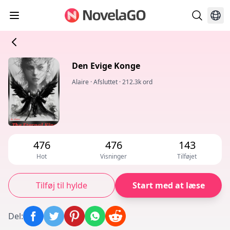
Den Evige Konge
Alaire
·
Afsluttet
·
212.3k ord
476
476
143
Hot
Visninger
Tilføjet
Tilføj til hylde
Start med at læse
Del
: