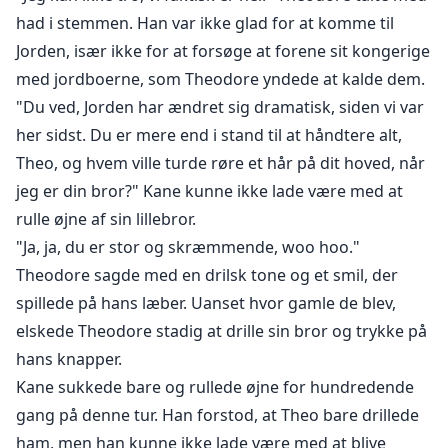
ingen barmhjertighed og foragtede alle væsener, der
had i stemmen. Han var ikke glad for at komme til
ikke var af hans egen slags. I sine ti tusinde år af liv er
Jorden, især ikke for at forsøge at forene sit kongerige
han kun blevet set på Jorden én gang, hvor han
med jordboerne, som Theodore yndede at kalde dem.
reddede sin brors liv, og derefter aldrig set igen. Det
"Du ved, Jorden har ændret sig dramatisk, siden vi var
var indtil han følte, at hans mage blev født...
her sidst. Du er mere end i stand til at håndtere alt,
Theo, og hvem ville turde røre et hår på dit hoved, når
**
jeg er din bror?" Kane kunne ikke lade være med at
rulle øjne af sin lillebror.
I de sidste 18 år har Kong Kane forsøgt at forene sit
"Ja, ja, du er stor og skræmmende, woo hoo."
rige med Kong Gabriel... kongen af alle varulve,
lykantroper, hekse, vampyrer og alle andre
Theodore sagde med en drilsk tone og et smil, der
overnaturlige væsener. Rygter gik om, at de to riger
spillede på hans læber. Uanset hvor gamle de blev,
ville blive ét. Varulve og dæmoner kom slet ikke
elskede Theodore stadig at drille sin bror og trykke på
overens, men alle Kanes trofaste og loyale
hans knapper.
medlemmer af hans rige fulgte ham blindt og stillede
Kane sukkede bare og rullede øjne for hundredende
aldrig spørgsmålstegn ved hans beslutninger. Hvad
gang på denne tur. Han forstod, at Theo bare drillede
angår medlemmerne af Gabriels rige... nogle var
ham, men han kunne ikke lade være med at blive