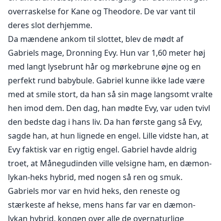
overraskelse for Kane og Theodore. De var vant til
deres slot derhjemme.
Da mændene ankom til slottet, blev de mødt af
Gabriels mage, Dronning Evy. Hun var 1,60 meter høj
med langt lysebrunt hår og mørkebrune øjne og en
perfekt rund babybule. Gabriel kunne ikke lade være
med at smile stort, da han så sin mage langsomt vralte
hen imod dem. Den dag, han mødte Evy, var uden tvivl
den bedste dag i hans liv. Da han første gang så Evy,
sagde han, at hun lignede en engel. Lille vidste han, at
Evy faktisk var en rigtig engel. Gabriel havde aldrig
troet, at Månegudinden ville velsigne ham, en dæmon-
lykan-heks hybrid, med nogen så ren og smuk.
Gabriels mor var en hvid heks, den reneste og
stærkeste af hekse, mens hans far var en dæmon-
lykan hybrid, kongen over alle de overnaturlige