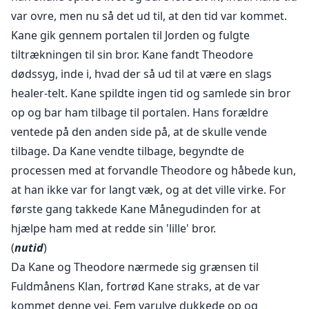
var ovre, men nu så det ud til, at den tid var kommet.
Kane gik gennem portalen til Jorden og fulgte
tiltrækningen til sin bror. Kane fandt Theodore
dødssyg, inde i, hvad der så ud til at være en slags
healer-telt. Kane spildte ingen tid og samlede sin bror
op og bar ham tilbage til portalen. Hans forældre
ventede på den anden side på, at de skulle vende
tilbage. Da Kane vendte tilbage, begyndte de
processen med at forvandle Theodore og håbede kun,
at han ikke var for langt væk, og at det ville virke. For
første gang takkede Kane Månegudinden for at
hjælpe ham med at redde sin 'lille' bror.
(
nutid
)
Da Kane og Theodore nærmede sig grænsen til
Fuldmånens Klan, fortrød Kane straks, at de var
kommet denne vej. Fem varulve dukkede op og