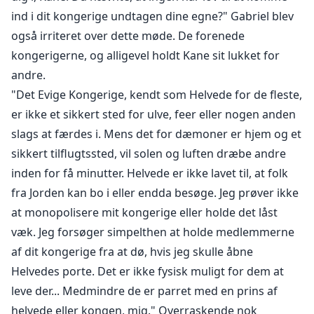
ind i dit kongerige undtagen dine egne?" Gabriel blev
også irriteret over dette møde. De forenede
kongerigerne, og alligevel holdt Kane sit lukket for
andre.
"Det Evige Kongerige, kendt som Helvede for de fleste,
er ikke et sikkert sted for ulve, feer eller nogen anden
slags at færdes i. Mens det for dæmoner er hjem og et
sikkert tilflugtssted, vil solen og luften dræbe andre
inden for få minutter. Helvede er ikke lavet til, at folk
fra Jorden kan bo i eller endda besøge. Jeg prøver ikke
at monopolisere mit kongerige eller holde det låst
væk. Jeg forsøger simpelthen at holde medlemmerne
af dit kongerige fra at dø, hvis jeg skulle åbne
Helvedes porte. Det er ikke fysisk muligt for dem at
leve der... Medmindre de er parret med en prins af
helvede eller kongen, mig." Overraskende nok