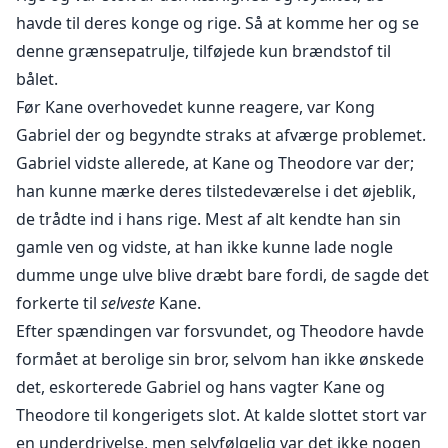
havde til deres konge og rige. Så at komme her og se
denne grænsepatrulje, tilføjede kun brændstof til
bålet.
Før Kane overhovedet kunne reagere, var Kong
Gabriel der og begyndte straks at afværge problemet.
Gabriel vidste allerede, at Kane og Theodore var der;
han kunne mærke deres tilstedeværelse i det øjeblik,
de trådte ind i hans rige. Mest af alt kendte han sin
gamle ven og vidste, at han ikke kunne lade nogle
dumme unge ulve blive dræbt bare fordi, de sagde det
forkerte til
selveste
Kane.
Efter spændingen var forsvundet, og Theodore havde
formået at berolige sin bror, selvom han ikke ønskede
det, eskorterede Gabriel og hans vagter Kane og
Theodore til kongerigets slot. At kalde slottet stort var
en underdrivelse, men selvfølgelig var det ikke nogen