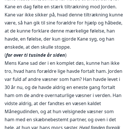
Copyright © 2024
Kane en dag følte en stærk tiltrækning mod Jorden.
Kane var ikke sikker på, hvad denne tiltrækning kunne
være, så han gik til sine forældre for hjælp og håbede,
at de kunne forklare denne mærkelige følelse, han
havde, en følelse, der kun gjorde Kane syg, og han
ønskede, at den skulle stoppe.
(
for over ti tusinde år siden
)
Mens Kane sad der i en komplet døs, kunne han ikke
tro, hvad hans forældre lige havde fortalt ham. Jorden
var fuld af andre væsner som ham? Han havde levet i
30 år nu, og de havde aldrig en eneste gang fortalt
ham om de andre overnaturlige væsner i verden. Han
vidste aldrig, at der fandtes en væsen kaldet
Månegudinden, og at hun velsignede væsner som
ham med en skæbnebestemt partner, og oven i det
hele, at hun var hans mors søster.
Hvad fanden foregik