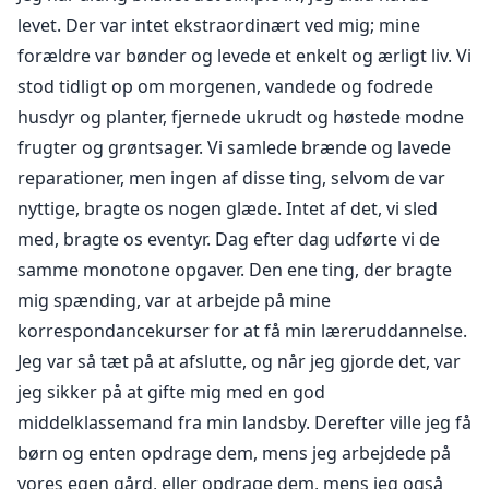
grænsen til at tigge, jeg kan dufte hendes søde
levet. Der var intet ekstraordinært ved mig; mine
ophidselse, der parfumerer rummet.
forældre var bønder og levede et enkelt og ærligt liv. Vi
stod tidligt op om morgenen, vandede og fodrede
Det er som om min krop nægter at stoppe, selvom jeg
husdyr og planter, fjernede ukrudt og høstede modne
ved, at jeg burde.
frugter og grøntsager. Vi samlede brænde og lavede
reparationer, men ingen af disse ting, selvom de var
nyttige, bragte os nogen glæde. Intet af det, vi sled
Fanget og taget langt væk fra sit hjem sammen med
med, bragte os eventyr. Dag efter dag udførte vi de
halvtreds andre kvinder, bliver hun kastet ind i en helt
samme monotone opgaver. Den ene ting, der bragte
ny verden.
mig spænding, var at arbejde på mine
Forladende sin elskede hjemby og velkendte liv, trådte
korrespondancekurser for at få min læreruddannelse.
hun ind i et ukendt eventyr, men hun blev tiltrukket af
Jeg var så tæt på at afslutte, og når jeg gjorde det, var
to farlige mænd. Deres lignende øjne så på mig med
jeg sikker på at gifte mig med en god
begær og kærlighed, og jeg var fortabt i dette erotiske
middelklassemand fra min landsby. Derefter ville jeg få
spil.
børn og enten opdrage dem, mens jeg arbejdede på
vores egen gård, eller opdrage dem, mens jeg også