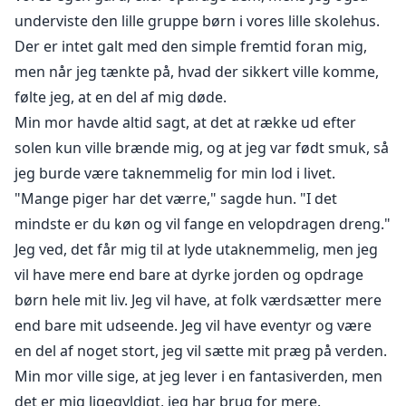
Hvem er min partner? Jeg synes at kunne mærke det
underviste den lille gruppe børn i vores lille skolehus.
brændende blik.
Der er intet galt med den simple fremtid foran mig,
men når jeg tænkte på, hvad der sikkert ville komme,
Hans pupiller udvider sig, og min mund bliver tør ved
følte jeg, at en del af mig døde.
kontakten. Hvorfor er jeg så tiltrukket af disse to
Min mor havde altid sagt, at det at række ud efter
mænd, mænd der tog mig og sandsynligvis vil skade
solen kun ville brænde mig, og at jeg var født smuk, så
mig? Hvorfor føler jeg mig pludselig tryg, når deres
øjne er på mig? Jeg har officielt mistet forstanden.
jeg burde være taknemmelig for min lod i livet.
"Mange piger har det værre," sagde hun. "I det
Advarsel: denne bog indeholder stærkt seksuelt
mindste er du køn og vil fange en velopdragen dreng."
indhold og stærkt sprog.
Jeg ved, det får mig til at lyde utaknemmelig, men jeg
vil have mere end bare at dyrke jorden og opdrage
børn hele mit liv. Jeg vil have, at folk værdsætter mere
end bare mit udseende. Jeg vil have eventyr og være
en del af noget stort, jeg vil sætte mit præg på verden.
Min mor ville sige, at jeg lever i en fantasiverden, men
det er mig ligegyldigt, jeg har brug for mere.