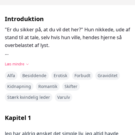
Introduktion
"Er du sikker på, at du vil det her?" Hun nikkede, ude af
stand til at tale, selv hvis hun ville, hendes hjerne så
overbelastet af lyst.
Min hjerne må også være i stykker, jeg kan ikke tro, at
Læs mindre
jeg bryder alle regler ved at tage hende nu, før
Alfa
Besiddende
Erotisk
Forbudt
Graviditet
spillene. At tage hende på denne måde kunne
resultere i min egen piskning eller værre. Jeg kendte
Kidnapning
Romantik
Skifter
reglerne, men enhver straf ville være det værd for at
Stærk kvindelig leder
Varulv
have hende.
"Jeg har brug for at høre dig sige det, smukke."
Kapitel
1
"Ja, Lucas, tag mig, vær så sød." Hendes stemme er på
Jeg har aldrig ønsket det simple liv, jeg altid havde