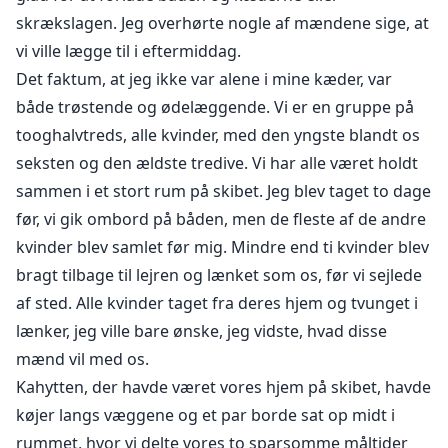
skrækslagen. Jeg overhørte nogle af mændene sige, at
vi ville lægge til i eftermiddag.
Det faktum, at jeg ikke var alene i mine kæder, var
både trøstende og ødelæggende. Vi er en gruppe på
tooghalvtreds, alle kvinder, med den yngste blandt os
seksten og den ældste tredive. Vi har alle været holdt
sammen i et stort rum på skibet. Jeg blev taget to dage
før, vi gik ombord på båden, men de fleste af de andre
kvinder blev samlet før mig. Mindre end ti kvinder blev
bragt tilbage til lejren og lænket som os, før vi sejlede
af sted. Alle kvinder taget fra deres hjem og tvunget i
lænker, jeg ville bare ønske, jeg vidste, hvad disse
mænd vil med os.
Kahytten, der havde været vores hjem på skibet, havde
køjer langs væggene og et par borde sat op midt i
rummet, hvor vi delte vores to sparsomme måltider