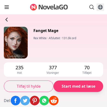
Fanget Mage
Rex White
·
Afsluttet
·
131.0k ord
235
377
70
Hot
Visninger
Tilføjet
Tilføj til hylde
Start med at læse
Del
: