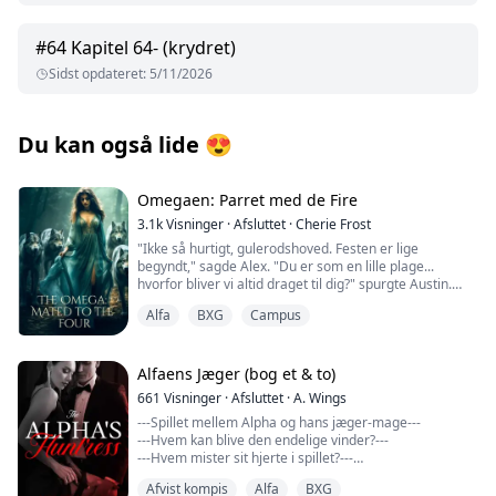
#
64
Kapitel 64- (krydret)
Sidst opdateret
:
5/11/2026
Du kan også lide
😍
Omegaen: Parret med de Fire
3.1k
Visninger
·
Afsluttet
·
Cherie Frost
"Ikke så hurtigt, gulerodshoved. Festen er lige
begyndt," sagde Alex. "Du er som en lille plage...
hvorfor bliver vi altid draget til dig?" spurgte Austin.
"Det er jeg helt sikkert," smilede Alex. Nu stod jeg
Alfa
BXG
Campus
klemt mellem dem, mit hjerte bankede så hurtigt, at jeg
følte, jeg ville besvime.
"Lad mig være!" skreg jeg og prøvede at løbe. Men jeg
var fanget. Før jeg vidste af det, pressede Austin sine
Alfaens Jæger (bog et & to)
læber mod mine. Mit hoved var ved at eksplodere. Jeg
661
Visninger
·
Afsluttet
·
A. Wings
havde aldrig kysset nogen før.
---Spillet mellem Alpha og hans jæger-mage---
Jeg mærkede Alex, som stod bag mig, skubbe sin hånd
---Hvem kan blive den endelige vinder?---
under min bluse og gribe om mit bryst med sin store
---Hvem mister sit hjerte i spillet?---
hånd, mens han stønnede. Jeg kæmpede med al min
kraft.
Afvist kompis
Alfa
BXG
"Du ved, du har aldrig fortalt mig, hvorfor du havde de