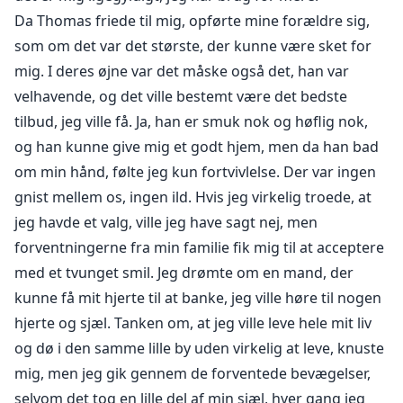
Da Thomas friede til mig, opførte mine forældre sig,
som om det var det største, der kunne være sket for
mig. I deres øjne var det måske også det, han var
velhavende, og det ville bestemt være det bedste
tilbud, jeg ville få. Ja, han er smuk nok og høflig nok,
og han kunne give mig et godt hjem, men da han bad
om min hånd, følte jeg kun fortvivlelse. Der var ingen
gnist mellem os, ingen ild. Hvis jeg virkelig troede, at
jeg havde et valg, ville jeg have sagt nej, men
forventningerne fra min familie fik mig til at acceptere
med et tvunget smil. Jeg drømte om en mand, der
kunne få mit hjerte til at banke, jeg ville høre til nogen
hjerte og sjæl. Tanken om, at jeg ville leve hele mit liv
og dø i den samme lille by uden virkelig at leve, knuste
mig, men jeg gik gennem de forventede bevægelser,
selvom det tog en lille del af min sjæl, hver gang jeg