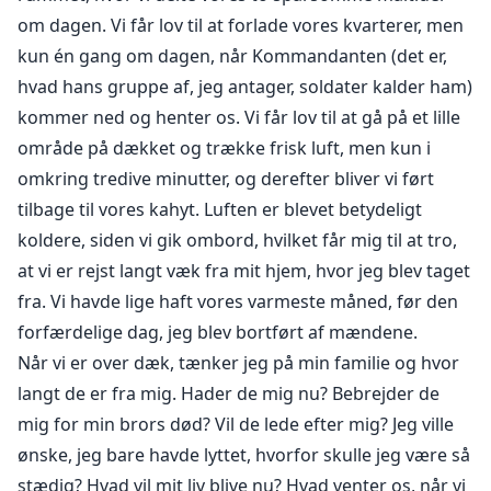
om dagen. Vi får lov til at forlade vores kvarterer, men
kun én gang om dagen, når Kommandanten (det er,
hvad hans gruppe af, jeg antager, soldater kalder ham)
kommer ned og henter os. Vi får lov til at gå på et lille
område på dækket og trække frisk luft, men kun i
omkring tredive minutter, og derefter bliver vi ført
tilbage til vores kahyt. Luften er blevet betydeligt
koldere, siden vi gik ombord, hvilket får mig til at tro,
at vi er rejst langt væk fra mit hjem, hvor jeg blev taget
fra. Vi havde lige haft vores varmeste måned, før den
forfærdelige dag, jeg blev bortført af mændene.
Når vi er over dæk, tænker jeg på min familie og hvor
langt de er fra mig. Hader de mig nu? Bebrejder de
mig for min brors død? Vil de lede efter mig? Jeg ville
ønske, jeg bare havde lyttet, hvorfor skulle jeg være så
stædig? Hvad vil mit liv blive nu? Hvad venter os, når vi