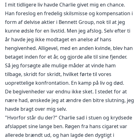
I mit tidligere liv havde Charlie givet mig en chance.
Han foreslog en fredelig skilsmisse og kompensation i
form af delvise aktier i Bennett Group, nok til at jeg
kunne ødsle for en livstid. Men jeg afslog. Selv efter ti
år havde jeg ikke modtaget en anelse af hans
hengivenhed. Alligevel, med en anden kvinde, blev han
betaget inden for et år, og gjorde alle til sine fjender.
Så jeg forsøgte alle mulige måder at vinde ham
tilbage, skridt for skridt, hvilket førte til vores
uoprettelige konfrontation. En kamp på liv og død.
De begivenheder var endnu ikke sket. I stedet for at
nære had, ønskede jeg at ændre den bitre slutning, jeg
havde bragt over mig selv.
"Hvorfor står du der?" Charlie sad i stuen og krydsede
afslappet sine lange ben. Røgen fra hans cigaret var
allerede brændt ud, og han lagde den dygtigt i