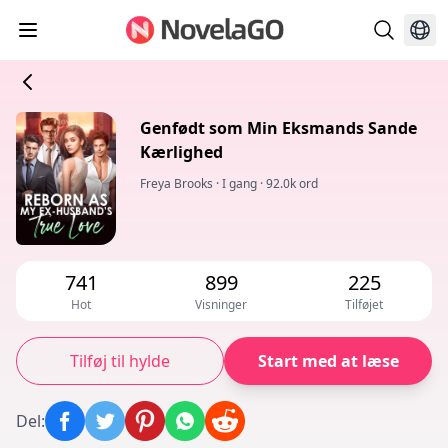
Genfødt som Min Eksmands Sande
Kærlighed
Freya Brooks
·
I gang
·
92.0k ord
741
899
225
Hot
Visninger
Tilføjet
Tilføj til hylde
Start med at læse
Del
: