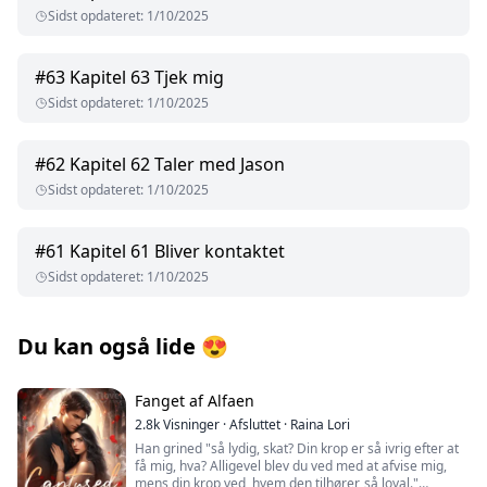
Sidst opdateret
:
1/10/2025
#
63
Kapitel 63 Tjek mig
Sidst opdateret
:
1/10/2025
#
62
Kapitel 62 Taler med Jason
Sidst opdateret
:
1/10/2025
#
61
Kapitel 61 Bliver kontaktet
Sidst opdateret
:
1/10/2025
Du kan også lide
😍
Fanget af Alfaen
2.8k
Visninger
·
Afsluttet
·
Raina Lori
Han grined "så lydig, skat? Din krop er så ivrig efter at
få mig, hva? Alligevel blev du ved med at afvise mig,
mens din krop ved, hvem den tilhører, så loyal."