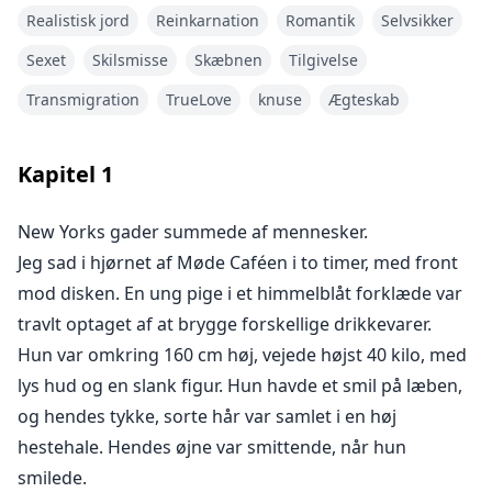
de, og jeg troede, at friheden kun var et skridt væk fra
Realistisk jord
Reinkarnation
Romantik
Selvsikker
mig. Men han sagde, "Hvem sagde, at jeg vil skilles?"
Sexet
Skilsmisse
Skæbnen
Tilgivelse
Ikke alene ville han ikke skilles, men han bekymrede
sig mere og mere om mig, selv hans sande kærlighed
Transmigration
TrueLove
knuse
Ægteskab
blev forladt!
Kapitel
1
New Yorks gader summede af mennesker.
Jeg sad i hjørnet af Møde Caféen i to timer, med front
mod disken. En ung pige i et himmelblåt forklæde var
travlt optaget af at brygge forskellige drikkevarer.
Hun var omkring 160 cm høj, vejede højst 40 kilo, med
lys hud og en slank figur. Hun havde et smil på læben,
og hendes tykke, sorte hår var samlet i en høj
hestehale. Hendes øjne var smittende, når hun
smilede.