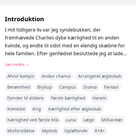
Introduktion
I mit tidligere liv var jeg syndebukken, der
fremhævede Charlies dybe kærlighed til en anden
kvinde, og endte til sidst med en elendig skæbne for
hele familien. Efter genfødsel besluttede jeg at lade
det ligge og vente på, at Peiheng ville søge om
Læs mindre
skilsmisse. Men udviklingen af situationen er lidt
Afvist kompis
Anden chance
Arrangeret ægteskab
mærkelig, hvordan kan en mand, der knap nok kom
hjem i mit tidligere liv, pludselig komme tilbage med
Berømthed
Bryllup
Campus
Drama
Fantasi
jævne mellemrum? Og bekymre sig om, at jeg vil
Fjender til elskere
Første kærlighed
Harem
forråde ham? "Tror du, at du i den nærmeste fremtid
vil hade mig og ønske, at jeg forsvinder?" spurgte jeg.
Komedie
Krig
Kærlighed efter ægteskab
"Drøm videre," svarede han, "vi vil pine hinanden til
Kærlighed ved første blik
Luna
Læge
Milliardær
døde." Jeg sukkede, som genfødt ved jeg, at Charlie
Misforståelse
Mystisk
Opløftende
R18+
snart vil møde sin sande kærlighed. Endelig mødtes