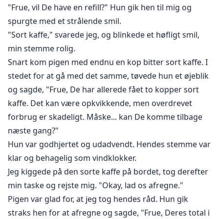
"Frue, vil De have en refill?" Hun gik hen til mig og
spurgte med et strålende smil.
"Sort kaffe," svarede jeg, og blinkede et høfligt smil,
min stemme rolig.
Snart kom pigen med endnu en kop bitter sort kaffe. I
stedet for at gå med det samme, tøvede hun et øjeblik
og sagde, "Frue, De har allerede fået to kopper sort
kaffe. Det kan være opkvikkende, men overdrevet
forbrug er skadeligt. Måske... kan De komme tilbage
næste gang?"
Hun var godhjertet og udadvendt. Hendes stemme var
klar og behagelig som vindklokker.
Jeg kiggede på den sorte kaffe på bordet, tog derefter
min taske og rejste mig. "Okay, lad os afregne."
Pigen var glad for, at jeg tog hendes råd. Hun gik
straks hen for at afregne og sagde, "Frue, Deres total i