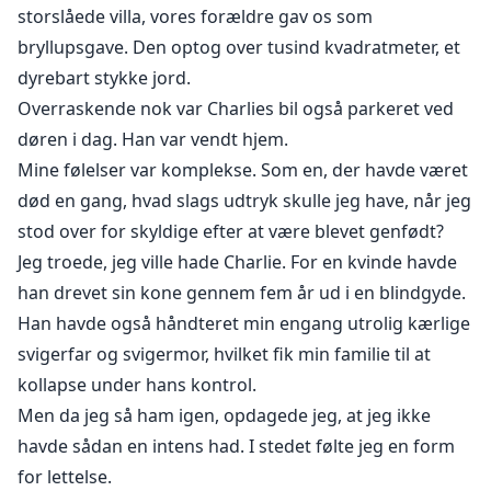
storslåede villa, vores forældre gav os som
bryllupsgave. Den optog over tusind kvadratmeter, et
dyrebart stykke jord.
Overraskende nok var Charlies bil også parkeret ved
døren i dag. Han var vendt hjem.
Mine følelser var komplekse. Som en, der havde været
død en gang, hvad slags udtryk skulle jeg have, når jeg
stod over for skyldige efter at være blevet genfødt?
Jeg troede, jeg ville hade Charlie. For en kvinde havde
han drevet sin kone gennem fem år ud i en blindgyde.
Han havde også håndteret min engang utrolig kærlige
svigerfar og svigermor, hvilket fik min familie til at
kollapse under hans kontrol.
Men da jeg så ham igen, opdagede jeg, at jeg ikke
havde sådan en intens had. I stedet følte jeg en form
for lettelse.